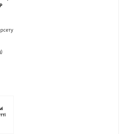
Р
өрсету
)
мі
тті