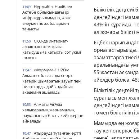
Нұрлыбек Нәлібаев
13:09
Біліктілік деңгей
Ақтөбе облысындағы ірі
деңгейіндегі мам
инфрақұрылымдық және
әлеуметтік жобалармен
43%-ін құрайды. Тө
танысты
ал жоғары білікті
СҚО-да интернет-
11:50
Еңбек нарығындағ
алаяқтық схемасына
орналастырылды. Ж
қатысушыға қатысты сот үкімі
азаматтарға тиесі
шықты
аралығындағы үміт
«Формула-1 H2O»:
11:47
55 жастан асқанда
Алматы облысында спорт
әйелдер болса, 48
катерін шығаратын зауыт пен
пилоттарды дайындайтын
Біліктілік деңге
академия ашылады
сұранысымен жалпы
Алматы AirAsia
деңгейіндегі маман
10:53
халықаралық жарнамалық
төмен біліктілікті
науқанының басты кейіпкеріне
айналады
Мамырда ең жоға
тау-кен өнеркәсіб
Атырауда тұтанған өртті
10:47
теңге), ақпаратты
байқаған полицей шұғыл