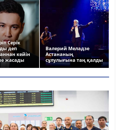
іп Серік
ды деп
Валерий Меладзе
аннан кейін
Астананың
ме жасады
сұлулығына таң қалды