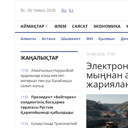
Бс, 06 тамыз 2026
Ru
Kz
АЙМАҚТАР
ӘЛЕМ
САЯСАТ
ЭКОНОМИКА
Алматы
Астана
Шымкент
ЖИ
Қылмыс
Де
10-06-2026, 17:55
ЖАҢАЛЫҚТАР
Электрон
Алматының Наурызбай
17:59
мыңнан а
ауданында жаңа мектеп-
жарияла
интернат пен үш балабақша
салып жатыр
Президент «Бәйтерек»
17:55
холдингінің басқарма
төрағасы Рустам
Қарағойшинді қабылдады
Қазақстанда Транскаспий
17:52