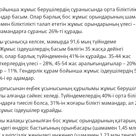
і бойынша жұмыс берушілердің сұранысында орта біліктілі
андар басым. Олар барлық бос жұмыс орындарының ша
мен біліктілікті талап ететін жұмыс орындарының үлесі –
 мамандарға сұраныс 26%-ті құрады.
ы ұсынысқа келсек, мамырда 91,6 мың түйіндеме
ұмыс іздеушілердің басым бөлігін 35 жасқа дейінгі
лі, олар барлық түйіндеменің 41%-ін құрайды. 35-44 жас
керлердің үлесі – 28%, 45-54 жас аралығындағылар – 20%
р – 11%. Гендерлік құрам бойынша жұмыс іздеушілердің 
%-і ер адамдар.
йі тұрғысынан еңбек ұсынысының құрылымы жұмыс беруші
 алғанда сәйкес келеді. Түйіндемелердің 40%-і орта білік
дарға тиесілі болса, 31%-ін жоғары білікті мамандар, ал 
 жұмыс іздеушілер құрайды.
ры жалақы ұсынылған бос жұмыс орындарының қатарын
індегі өндіріс бастығының орынбасары (шамамен 1,45 мл
қ қауіпсіздік жөніндегі инженер (шамамен 1,23 млн теңге