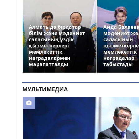
Алматыда бірқатар
Аида Балаев
білім және мәдениет
мәдениет жә
саласының үздік
саласының
қызметкерлері
қызметкерле
мемлекеттік
мемлекеттік
наградалармен
наградалар
марапатталды
табыстады
МУЛЬТИМЕДИА