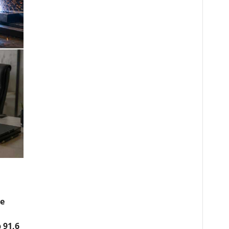
е
 91,6