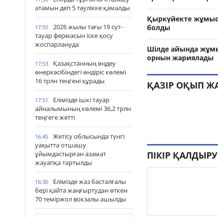
атамын деп 5 тәулікке қамалды
Қыркүйекте жұмыс 
2026 жылы тағы 19 сүт-
болды
17:55
тауар фермасын іске қосу
жоспарлануда
Шілде айында жұмы
орнын жариялады
Қазақстанның өңдеу
17:53
өнеркәсібіндегі өндіріс көлемі
16 трлн теңгені құрады
ҚАЗІР ОҚЫП Ж
Елімізде ішкі тауар
17:51
айналымының көлемі 36,2 трлн
теңгеге жетті
Жетісу облысында түнгі
16:45
уақытта отшашу
ПІКІР ҚАЛДЫРУ
ұйымдастырған азамат
жауапқа тартылды
Елімізде жаз басталғалы
16:30
бері қайта жаңғыртудан өткен
70 теміржол вокзалы ашылды