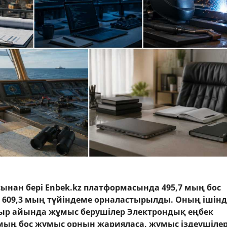
ынан бері Enbek.kz платформасында 495,7 мың бос
609,3 мың түйіндеме орналастырылды. Оның ішінд
ыр айында жұмыс берушілер Электрондық еңбек
мың бос жұмыс орнын жарияласа, жұмыс іздеушілер