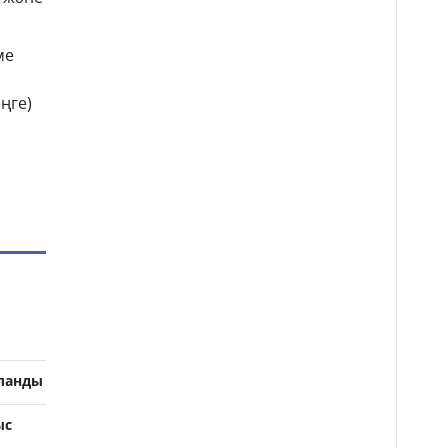
ме
ңге)
ланды
ыс