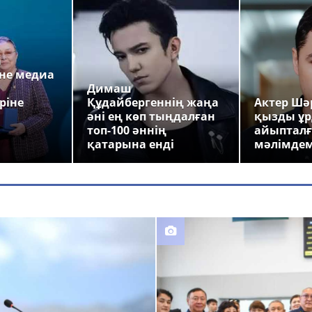
а
не медиа
Димаш
ріне
Құдайбергеннің жаңа
Актер Шәр
әні ең көп тыңдалған
қызды ұр
топ-100 әннің
айыпталғ
қатарына енді
мәлімде