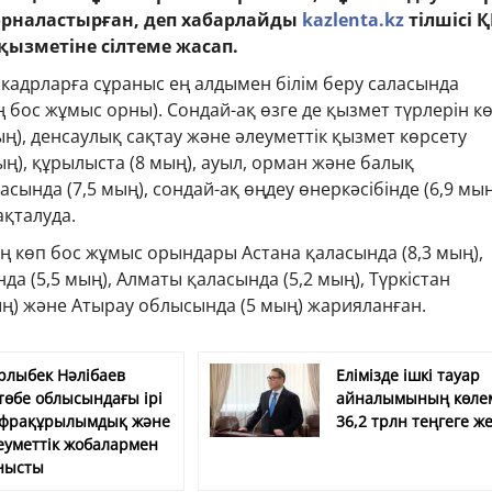
орналастырған, деп хабарлайды
kazlenta.kz
тілшісі Қ
қызметіне сілтеме жасап.
 кадрларға сұраныс ең алдымен білім беру саласында
 бос жұмыс орны). Сондай-ақ өзге де қызмет түрлерін к
ың), денсаулық сақтау және әлеуметтік қызмет көрсету
ың), құрылыста (8 мың), ауыл, орман және балық
ында (7,5 мың), сондай-ақ өңдеу өнеркәсібінде (6,9 мың
ақталуда.
 ең көп бос жұмыс орындары Астана қаласында (8,3 мың),
а (5,5 мың), Алматы қаласында (5,2 мың), Түркістан
ың) және Атырау облысында (5 мың) жарияланған.
рлыбек Нәлібаев
Елімізде ішкі тауар
төбе облысындағы ірі
айналымының көле
фрақұрылымдық және
36,2 трлн теңгеге же
еуметтік жобалармен
нысты