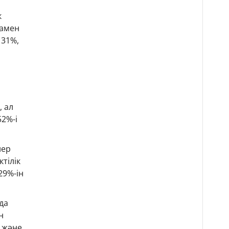
к
мамен
 31%,
, ал
52%-і
лер
тілік
29%-ін
да
н
) және