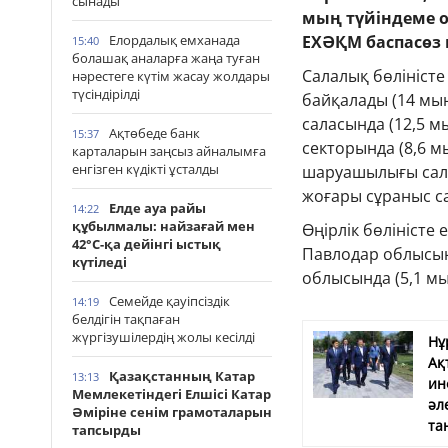
сынады
мың түйіндеме 
ЕХӘҚМ баспасөз 
Елордалық емханада
15:40
болашақ аналарға жаңа туған
Салалық бөліністе
нәрестеге күтім жасау жолдары
түсіндірілді
байқалады (14 мың
саласында (12,5 м
Ақтөбеде банк
15:37
секторында (8,6 м
карталарын заңсыз айналымға
енгізген күдікті ұсталды
шаруашылығы салас
жоғары сұраныс с
Елде ауа райы
14:22
құбылмалы: найзағай мен
Өңірлік бөліністе
42°С-қа дейінгі ыстық
Павлодар облысынд
күтіледі
облысында (5,1 м
Семейде қауіпсіздік
14:19
белдігін тақпаған
жүргізушілердің жолы кесілді
Нұ
Ақ
Қазақстанның Катар
13:13
ин
Мемлекетіндегі Елшісі Катар
әл
Әміріне сенім грамоталарын
та
тапсырды