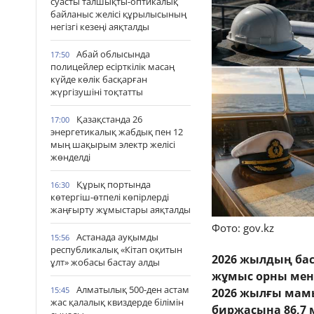
суасты талшықты-оптикалық
байланыс желісі құрылысының
негізгі кезеңі аяқталды
Абай облысында
17:50
полицейлер есірткілік масаң
күйде көлік басқарған
жүргізушіні тоқтатты
Қазақстанда 26
17:00
энергетикалық жабдық пен 12
мың шақырым электр желісі
жөнделді
Құрық портында
16:30
көтергіш-өтпелі көпірлерді
жаңғырту жұмыстары аяқталды
Фото: gov.kz
Астанада ауқымды
15:56
республикалық «Кітап оқитын
2026 жылдың бас
ұлт» жобасы бастау алды
жұмыс орны мен 
Алматылық 500-ден астам
15:45
2026 жылғы мам
жас қалалық квиздерде білімін
биржасына 86,7 