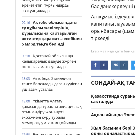
әрекет етіп, тұрғындарды
бас дәнекерлеуші 
эвакуациялады
Ал жұмыс іздеуші
Ақтөбе облысындағы
09:16
капитаны лауазым
су құбыры желілерінің
орынбасары (шама
құрылысына қайтарылған
тіркелді.
активтер қаражаты есебінен
5 млрд теңге бөлінді
Егер мәтінде қате байқа
Қостанай облысында
09:10
халықаралық іздеуде жүрген
0
0
шетел азаматы ұсталды
Ақтөбеде 2 миллион
18:03
СОНДАЙ-АҚ Т
теңге бопсалады деген күдікпен
үш адам ұсталды
Қазақстанда сұран
Үкіметте Алатау
сақталуда
18:00
қаласында тұрақты авиациялық
отын өндіру жөніндегі
Ақпан айында Эле
экожүйені құру туралы
меморандумға қол қойылды
Жыл басынан бері 
орны орналастыры
Елорда тұрғыны отшашу
17:58