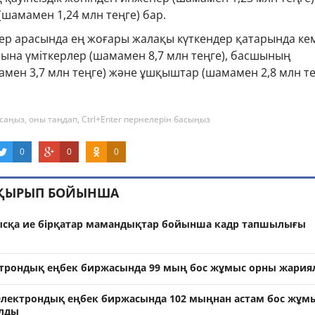
(шамамен 1,24 млн теңге) бар.
лер арасында ең жоғары жалақы күткендер қатарында ке
ына үміткерлер (шамамен 8,7 млн теңге), басшының
мен 3,7 млн теңге) және ұшқыштар (шамамен 2,8 млн те
саңыз, оны таңдап, Ctrl+Enter пернелерін басыңыз
0
0
0
АҚЫРЫП БОЙЫНША
ысқа ие бірқатар мамандықтар бойынша кадр тапшылығы
ктрондық еңбек биржасында 99 мың бос жұмыс орны жария
Электрондық еңбек биржасында 102 мыңнан астам бос жұм
лды