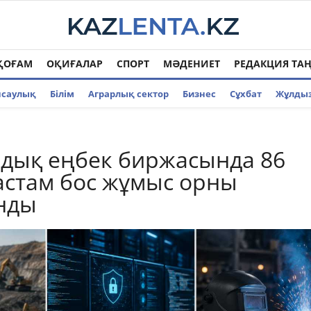
ҚОҒАМ
ОҚИҒАЛАР
СПОРТ
МӘДЕНИЕТ
РЕДАКЦИЯ ТА
нсаулық
Білім
Аграрлық сектор
Бизнес
Cұхбат
Жұлды
дық еңбек биржасында 86
стам бос жұмыс орны
нды