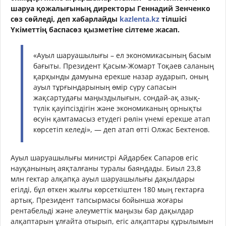
шаруа қожалығының директоры Геннадий Зенченко
сөз сөйледі, деп хабарлайды
kazlenta.kz
тілшісі
Үкіметтің баспасөз қызметіне сілтеме жасап.
«Ауыл шаруашылығы – ел экономикасының басым
бағыты. Президент Қасым-Жомарт Тоқаев саланың
қарқынды дамуына ерекше назар аударып, оның
ауыл тұрғындарының өмір сүру сапасын
жақсартудағы маңыздылығын, сондай-ақ азық-
түлік қауіпсіздігін және экономиканың орнықты
өсуін қамтамасыз етудегі рөлін үнемі ерекше атап
көрсетіп келеді», — деп атап өтті Олжас Бектенов.
Ауыл шаруашылығы министрі Айдарбек Сапаров егіс
науқанының аяқталғаны туралы баяндады. Биыл 23,8
млн гектар алқапқа ауыл шаруашылығы дақылдары
егілді, бұл өткен жылғы көрсеткіштен 180 мың гектарға
артық. Президент тапсырмасы бойынша жоғары
рентабельді және әлеуметтік маңызы бар дақылдар
алқаптарын ұлғайта отырып, егіс алқаптары құрылымын