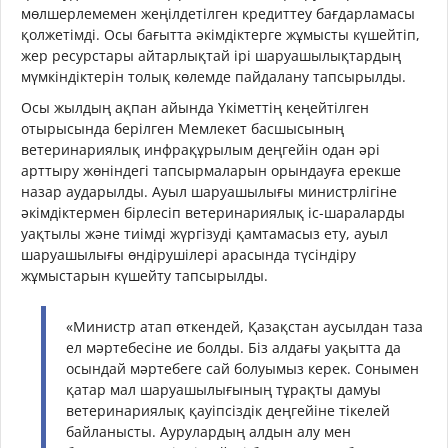
мөлшерлемемен жеңілдетілген кредиттеу бағдарламасы
қолжетімді. Осы бағытта әкімдіктерге жұмысты күшейтіп,
жер ресурстары айтарлықтай ірі шаруашылықтардың
мүмкіндіктерін толық көлемде пайдалану тапсырылды.
Осы жылдың ақпан айында Үкіметтің кеңейтілген
отырысында берілген Мемлекет басшысының
ветеринариялық инфрақұрылым деңгейін одан әрі
арттыру жөніндегі тапсырмаларын орындауға ерекше
назар аударылды. Ауыл шаруашылығы министрлігіне
әкімдіктермен бірлесіп ветеринариялық іс-шараларды
уақтылы және тиімді жүргізуді қамтамасыз ету, ауыл
шаруашылығы өндірушілері арасында түсіндіру
жұмыстарын күшейту тапсырылды.
«Министр атап өткендей, Қазақстан аусылдан таза
ел мәртебесіне ие болды. Біз алдағы уақытта да
осындай мәртебеге сай болуымыз керек. Сонымен
қатар мал шаруашылығының тұрақты дамуы
ветеринариялық қауіпсіздік деңгейіне тікелей
байланысты. Аурулардың алдын алу мен