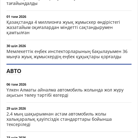
тағайындалды
01 там 2026
Қазақстанда 4 миллионға жуық жұмыскер өндірістегі
жазатайым оқиғалардан міндетті сақтандырумен
қамтылған
30 шіл 2026
Мемлекеттік еңбек инспекторларының бақылауымен 36
мыңға жуық жұмыскердің еңбек құқықтары қорғалды
АВТО
06 там 2026
Үлкен Алматы айналма автомобиль жолында жол жүру
ақысын төлеу тәртібі өзгерді
29 шіл 2026
2,4 мың шақырымнан астам автомобиль жолы
халықаралық қауіпсіздік стандарттары бойынша
тексеріледі
23 шіл 2026