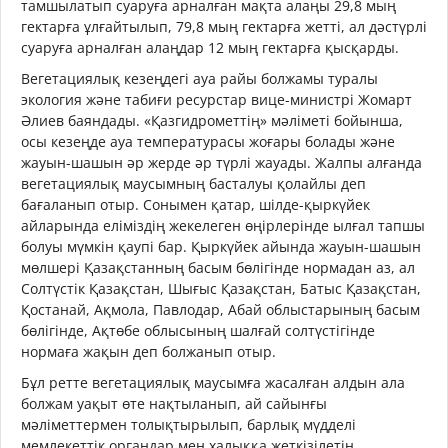
тамшылатып суаруға арналған мақта алаңы 29,8 мың
гектарға ұлғайтылып, 79,8 мың гектарға жетті, ал дәстүрлі
суаруға арналған алаңдар 12 мың гектарға қысқарды.
Вегетациялық кезеңдегі ауа райы болжамы туралы
экология және табиғи ресурстар вице-министрі Жомарт
Әлиев баяндады. «Қазгидрометтің» мәліметі бойынша,
осы кезеңде ауа температурасы жоғары болады және
жауын-шашын әр жерде әр түрлі жауады. Жалпы алғанда
вегетациялық маусымның басталуы қолайлы деп
бағаланып отыр. Сонымен қатар, шілде-қыркүйек
айларында еліміздің жекелеген өңірлерінде ылғал тапшы
болуы мүмкін қаупі бар. Қыркүйек айында жауын-шашын
мөлшері Қазақстанның басым бөлігінде нормадан аз, ал
Солтүстік Қазақстан, Шығыс Қазақстан, Батыс Қазақстан,
Қостанай, Ақмола, Павлодар, Абай облыстарының басым
бөлігінде, Ақтөбе облысының шалғай солтүстігінде
нормаға жақын деп болжанып отыр.
Бұл ретте вегетациялық маусымға жасалған алдын ала
болжам уақыт өте нақтыланып, ай сайынғы
мәліметтермен толықтырылып, барлық мүдделі
мемлекеттік органдар мен халыққа жеткізілетін