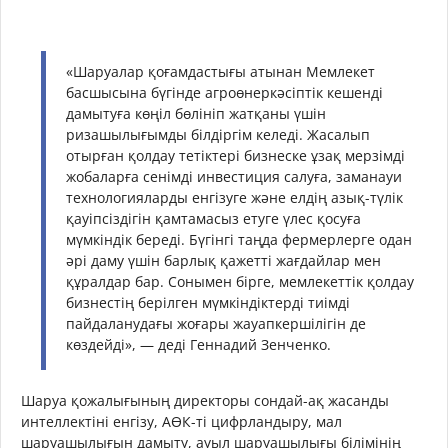
«Шаруалар қоғамдастығы атынан Мемлекет
басшысына бүгінде агроөнеркәсіптік кешенді
дамытуға көңіл бөлініп жатқаны үшін
ризашылығымды білдіргім келеді. Жасалып
отырған қолдау тетіктері бизнеске ұзақ мерзімді
жобаларға сенімді инвестиция салуға, заманауи
технологияларды енгізуге және елдің азық-түлік
қауіпсіздігін қамтамасыз етуге үлес қосуға
мүмкіндік береді. Бүгінгі таңда фермерлерге одан
әрі даму үшін барлық қажетті жағдайлар мен
құралдар бар. Сонымен бірге, мемлекеттік қолдау
бизнестің берілген мүмкіндіктерді тиімді
пайдаланудағы жоғары жауапкершілігін де
көздейді», — деді Геннадий Зенченко.
Шаруа қожалығының директоры сондай-ақ жасанды
интеллектіні енгізу, АӨК-ті цифрландыру, мал
шаруашылығын дамыту, ауыл шаруашылығы білімінің