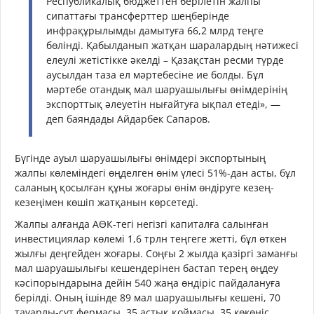
Республикалық бюджеттен берілетін жалпы
сипаттағы трансферттер шеңберінде
инфрақұрылымды дамытуға 66,2 млрд теңге
бөлінді. Қабылданып жатқан шаралардың нәтижесі
елеулі жетістікке әкелді – Қазақстан ресми түрде
аусылдан таза ел мәртебесіне ие болды. Бұл
мәртебе отандық мал шаруашылығы өнімдерінің
экспорттық әлеуетін нығайтуға ықпал етеді», —
деп баяндады Айдарбек Сапаров.
Бүгінде ауыл шаруашылығы өнімдері экспортының
жалпы көлеміндегі өңделген өнім үлесі 51%-дан асты, бұл
саланың қосылған құны жоғары өнім өндіруге кезең-
кезеңімен көшіп жатқанын көрсетеді.
Жалпы алғанда АӨК-тегі негізгі капиталға салынған
инвестициялар көлемі 1,6 трлн теңгеге жетті, бұл өткен
жылғы деңгейден жоғары. Соңғы 2 жылда қазіргі заманғы
мал шаруашылығы кешендерінен бастап терең өңдеу
кәсіпорындарына дейін 540 жаңа өндіріс пайдалануға
берілді. Оның ішінде 89 мал шаруашылығы кешені, 70
тауарлы-сүт фермасы, 35 астық қоймасы, 35 көкөніс