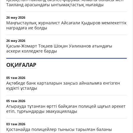
Таиланд арасындағы ынтымақтастық нығаяды
26 мау 2026
Маңғыстаулық журналист Айсағали Қыдыров мемлекеттік
наградаға ие болды
26 мау 2026
Қасым-Жомарт Тоқаев Шоқан Уәлиханов атындағы
әскери колледжге барды
ОҚИҒАЛАР
05 там 2026
Ақтөбеде банк карталарын заңсыз айналымға енгізген
күдікті ұсталды
05 там 2026
Атырауда тұтанған өртті байқаған полицей шұғыл әрекет
етіп, тұрғындарды эвакуациялады
03 там 2026
Қостанайда полицейлер тынысы тарылған баланы