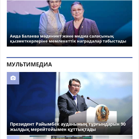
Аида Балаева мәдениет және медиа саласының
қызметкерлеріне мемлекеттік наградалар табыстады
МУЛЬТИМЕДИА
Президент Райымбек ауданының тұрғындарын 90
жылдық мерейтойымен құттықтады