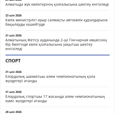
Алматыда жүк көліктерінің қозғалысына шектеу енгізіледі
23 шіл 2026
Көлік министрлігі ауыр салмақты автокөлік құралдарына
бақылауды күшейтуде
21 шіл 2026
Алматының Жетісу ауданында 2-ші Гончарная көшесінің
бір бөлігінде көлік қозғалысына уақытша шектеу
енгізіледі
СПОРТ
31 шіл 2026
Елордалық шахматшы әлем чемпионатының қола
жүлдегері атанды
31 шіл 2026
Елордалық спортшы 17 жасында әлем чемпионатының
күміс жүлдегері атанды
28 шіл 2026