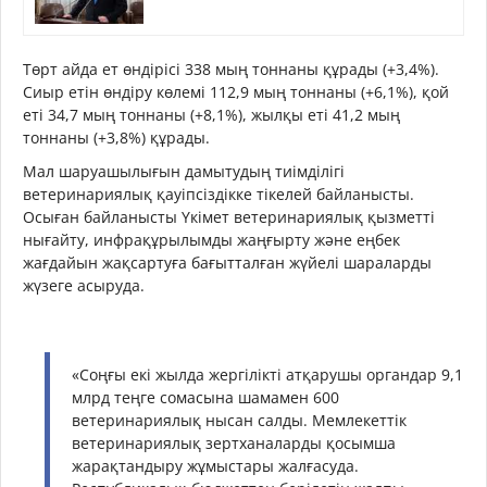
Төрт айда ет өндірісі 338 мың тоннаны құрады (+3,4%).
Сиыр етін өндіру көлемі 112,9 мың тоннаны (+6,1%), қой
еті 34,7 мың тоннаны (+8,1%), жылқы еті 41,2 мың
тоннаны (+3,8%) құрады.
Мал шаруашылығын дамытудың тиімділігі
ветеринариялық қауіпсіздікке тікелей байланысты.
Осыған байланысты Үкімет ветеринариялық қызметті
нығайту, инфрақұрылымды жаңғырту және еңбек
жағдайын жақсартуға бағытталған жүйелі шараларды
жүзеге асыруда.
«Соңғы екі жылда жергілікті атқарушы органдар 9,1
млрд теңге сомасына шамамен 600
ветеринариялық нысан салды. Мемлекеттік
ветеринариялық зертханаларды қосымша
жарақтандыру жұмыстары жалғасуда.