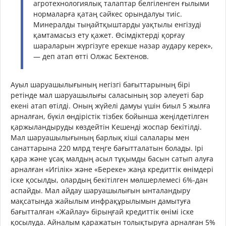
агротехнологиялық талаптар белгіленген ғылыми
нормаларға қатаң сәйкес орындалуы тиіс.
Минералды тыңайтқыштарды уақтылы енгізуді
қамтамасыз ету қажет. Өсімдіктерді қорғау
шараларын жүргізуге ерекше назар аудару керек»,
— деп атап өтті Олжас Бектенов.
Ауыл шаруашылығының негізгі бағыттарының бірі
ретінде мал шаруашылығы саласының зор әлеуеті бар
екені атап өтілді. Оның жүйелі дамуы үшін биыл 5 жылға
арналған, бүкіл өндірістік тізбек бойынша жеңілдетілген
қаржыландыруды көздейтін Кешенді жоспар бекітілді.
Мал шаруашылығының барлық кіші салалары мен
санаттарына 220 млрд теңге бағытталатын болады. Ірі
қара және ұсақ малдың асыл тұқымды басын сатып алуға
арналған «Игілік» және «Береке» жаңа кредиттік өнімдері
іске қосылды, олардың бекітілген мөлшерлемесі 6%-дан
аспайды. Мал айдау шаруашылығын ынталандыру
мақсатында жайылым инфрақұрылымын дамытуға
бағытталған «Жайлау» бірыңғай кредиттік өнімі іске
қосылуда. Айналым қаражатын толықтыруға арналған 5%