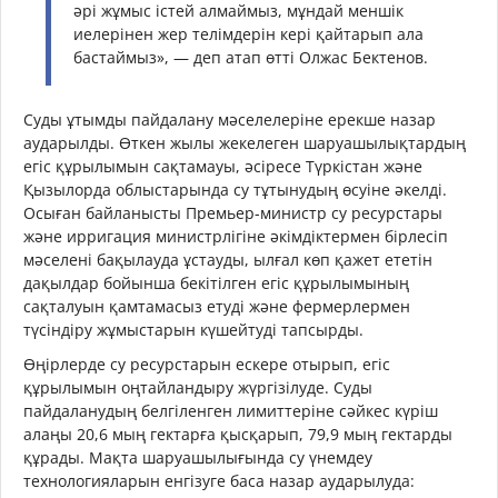
әрі жұмыс істей алмаймыз, мұндай меншік
иелерінен жер телімдерін кері қайтарып ала
бастаймыз», — деп атап өтті Олжас Бектенов.
Суды ұтымды пайдалану мәселелеріне ерекше назар
аударылды. Өткен жылы жекелеген шаруашылықтардың
егіс құрылымын сақтамауы, әсіресе Түркістан және
Қызылорда облыстарында су тұтынудың өсуіне әкелді.
Осыған байланысты Премьер-министр су ресурстары
және ирригация министрлігіне әкімдіктермен бірлесіп
мәселені бақылауда ұстауды, ылғал көп қажет ететін
дақылдар бойынша бекітілген егіс құрылымының
сақталуын қамтамасыз етуді және фермерлермен
түсіндіру жұмыстарын күшейтуді тапсырды.
Өңірлерде су ресурстарын ескере отырып, егіс
құрылымын оңтайландыру жүргізілуде. Суды
пайдаланудың белгіленген лимиттеріне сәйкес күріш
алаңы 20,6 мың гектарға қысқарып, 79,9 мың гектарды
құрады. Мақта шаруашылығында су үнемдеу
технологияларын енгізуге баса назар аударылуда: