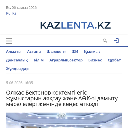
Бс, 06 тамыз 2026
Ru
Kz
Алматы
Астана
Шымкент
ЖИ
Қылмыс
Денсаулық
Білім
Аграрлық сектор
Бизнес
Cұхбат
Жұлдыздар
5-06-2026, 16:35
Олжас Бектенов көктемгі егіс
жұмыстарын аяқтау және АӨК-ті дамыту
мәселелері жөнінде кеңес өткізді