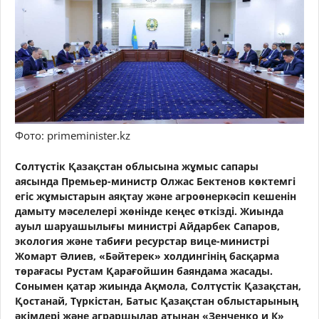
Фото: primeminister.kz
Солтүстік Қазақстан облысына жұмыс сапары
аясында Премьер-министр Олжас Бектенов көктемгі
егіс жұмыстарын аяқтау және агроөнеркәсіп кешенін
дамыту мәселелері жөнінде кеңес өткізді. Жиында
ауыл шаруашылығы министрі Айдарбек Сапаров,
экология және табиғи ресурстар вице-министрі
Жомарт Әлиев, «Бәйтерек» холдингінің басқарма
төрағасы Рустам Қарағойшин баяндама жасады.
Сонымен қатар жиында Ақмола, Солтүстік Қазақстан,
Қостанай, Түркістан, Батыс Қазақстан облыстарының
әкімдері және аграршылар атынан «Зенченко и К»