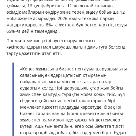
қоймасы, 16 құс фабрикасы, 11 жылыжай салынды,
өсімдік майларын өндіру және терең өңдеу бойынша 12
жоба жүзеге асырылды. 2026 жылы техника паркін
жаңарту қарқыны 8%-ға жетпек, бұл ретте парктің тозуы
65%-ға дейін төмендейді.
Премьер-министр ірі ауыл шаруашылығы
кәсіпорындарын мал шаруашылығын дамытуға белсенді
тарту қажеттігін атап өтті.
«Кеңес жұмысына бизнес пен ауыл шаруашылығы
саласының өкілдері қатысып отырғанын
пайдаланып, мына мәселеге тағы да назар
аударғым келеді: ірі шаруашылықтар жыл бойғы
жұмыспен қамтуды тұрақты жолға қоюы тиіс. Бұл –
сіздерге қойылатын негізгі талаптардың бірі.
Мемлекет қажетті қолдауды көрсетуде, бірақ ірі
бизнес тарапынан да бірінші кезекте жыл бойғы
жұмыспен қамту жөнінде қарсы міндеттемелер
күтеді. Ашығын айтайын, егер осы бағытта тиісті
шаралар қабылданбаса, біз сіздермен бірге бұдан