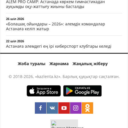
ALEM PRO CAMP: Астанада көркем гимнастикадан
ауқымды оқу-жаттығу жиыны басталды
26 шіл 2026
«Болашақ ойындары – 2026»: әлемдік командалар
Астанаға келіп жатыр
22 шіл 2026
Астанаға әлемдегі ең ірі киберспорт клубтары келеді
Жоба туралы
Жарнама
Жаңалық жіберу
© 2018-2026, «kazlenta.kz». Барлық құқықтар сақталған.