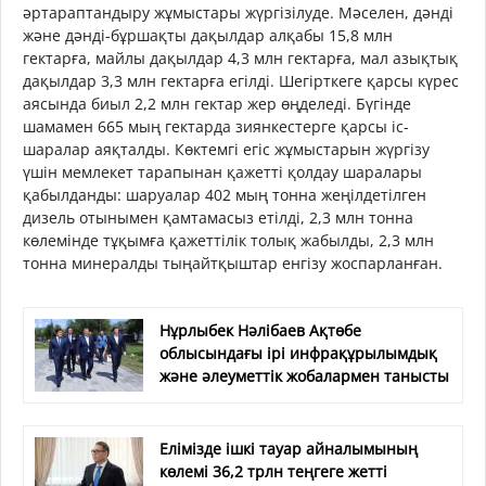
әртараптандыру жұмыстары жүргізілуде. Мәселен, дәнді
және дәнді-бұршақты дақылдар алқабы 15,8 млн
гектарға, майлы дақылдар 4,3 млн гектарға, мал азықтық
дақылдар 3,3 млн гектарға егілді. Шегірткеге қарсы күрес
аясында биыл 2,2 млн гектар жер өңделеді. Бүгінде
шамамен 665 мың гектарда зиянкестерге қарсы іс-
шаралар аяқталды. Көктемгі егіс жұмыстарын жүргізу
үшін мемлекет тарапынан қажетті қолдау шаралары
қабылданды: шаруалар 402 мың тонна жеңілдетілген
дизель отынымен қамтамасыз етілді, 2,3 млн тонна
көлемінде тұқымға қажеттілік толық жабылды, 2,3 млн
тонна минералды тыңайтқыштар енгізу жоспарланған.
Нұрлыбек Нәлібаев Ақтөбе
облысындағы ірі инфрақұрылымдық
және әлеуметтік жобалармен танысты
Елімізде ішкі тауар айналымының
көлемі 36,2 трлн теңгеге жетті