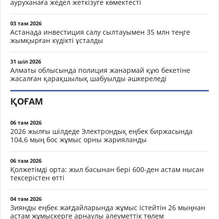
ауруханаға жедел жеткізуге көмектесті
03 там 2026
Астанада инвестиция салу сылтауымен 35 млн теңге
жымқырған күдікті ұсталды
31 шіл 2026
Алматы облысында полиция жанармай құю бекетіне
жасалған қарақшылық шабуылды әшкереледі
ҚОҒАМ
06 там 2026
2026 жылғы шілдеде Электрондық еңбек биржасында
104,6 мың бос жұмыс орны жарияланды
06 там 2026
Қолжетімді орта: жыл басынан бері 600-ден астам нысан
тексерістен өтті
04 там 2026
Зиянды еңбек жағдайларында жұмыс істейтін 26 мыңнан
астам жұмыскерге арнаулы әлеуметтік төлем