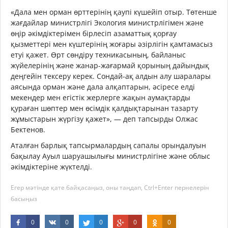
«Дала мен орман өрттерінің қаупі күшейіп отыр. Төтенше
жағдайлар министрлігі Экология министрлігімен және
өңір әкімдіктерімен бірлесіп азаматтық қорғау
қызметтері мен күштерінің жоғары әзірлігін қамтамасыз
етуі қажет. Өрт сөндіру техникасының, байланыс
жүйелерінің және жанар-жағармай қорының дайындық
деңгейін тексеру керек. Сондай-ақ алдын алу шаралары
аясында орман және дала алқаптарын, әсіресе елді
мекендер мен егістік жерлерге жақын аумақтарды
қураған шөптер мен өсімдік қалдықтарынан тазарту
жұмыстарын жүргізу қажет», — деп тапсырды Олжас
Бектенов.
Аталған барлық тапсырмалардың сапалы орындалуын
бақылау Ауыл шаруашылығы министрлігіне және облыс
әкімдіктеріне жүктелді.
Егер мәтінде қате байқасаңыз, оны таңдап, Ctrl+Enter пернелерін
басыңыз
0
0
0
0
0