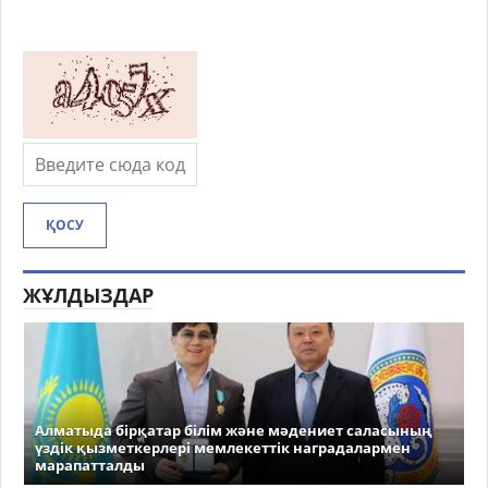
ҚОСУ
ЖҰЛДЫЗДАР
Алматыда бірқатар білім және мәдениет саласының
үздік қызметкерлері мемлекеттік наградалармен
марапатталды