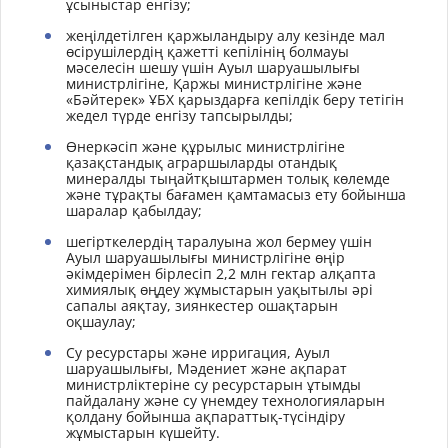
ұсыныстар енгізу;
жеңілдетілген қаржыландыру алу кезінде мал
өсірушілердің қажетті кепілінің болмауы
мәселесін шешу үшін Ауыл шаруашылығы
министрлігіне, Қаржы министрлігіне және
«Бәйтерек» ҰБХ қарыздарға кепілдік беру тетігін
жедел түрде енгізу тапсырылды;
Өнеркәсіп және құрылыс министрлігіне
қазақстандық аграршыларды отандық
минералды тыңайтқыштармен толық көлемде
және тұрақты бағамен қамтамасыз ету бойынша
шаралар қабылдау;
шегірткелердің таралуына жол бермеу үшін
Ауыл шаруашылығы министрлігіне өңір
әкімдерімен бірлесіп 2,2 млн гектар алқапта
химиялық өңдеу жұмыстарын уақытылы әрі
сапалы аяқтау, зиянкестер ошақтарын
оқшаулау;
Су ресурстары және ирригация, Ауыл
шаруашылығы, Мәдениет және ақпарат
министрліктеріне су ресурстарын ұтымды
пайдалану және су үнемдеу технологияларын
қолдану бойынша ақпараттық-түсіндіру
жұмыстарын күшейту.