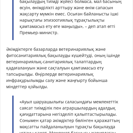
бақылаудың тиімді жүйесі болмаса, мал басының
өсуін, өнімділікті арттыру және өнім сапасын
жақсарту мүмкін емес. Осыған байланысты ішкі
нарықтағы эпизоотиялық тұрақтылықты
қамтамасыз ету өте маңызды», – деп атап өтті
Премьер-министр.
Әкімдіктерге базарларда ветеринариялық және
фитосанитариялық бақылауды күшейтуді, оның ішінде
ветеринариялық-санитариялық талаптардың
қадағалануын және сақталуын қамтамасыз ету
тапсырылды. Өңірлерде ветеринариялық
инфрақұрылымды салу және жаңғырту бойынша
міндеттер қойылды.
«Ауыл шаруашылығы саласындағы мемлекеттік
саясат тиімділік пен аграршылардың адалдық
қағидаттарына негізделіп қалыптастырылады.
Сонымен қатар әкімдіктер бөлінген қаражаттың
мақсатты пайдаланылуын тұрақты бақылауда
ұстауы қажет. Мемлекет басшысы жариялаған