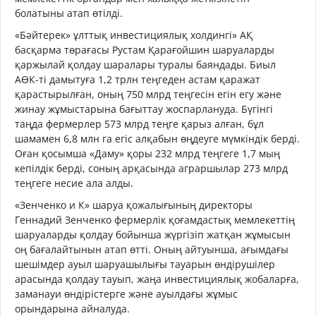
болатыны атап өтілді.
«Бәйтерек» ұлттық инвестициялық холдингі» АҚ
басқарма төрағасы Рустам Қарағойшин шаруаларды
қаржылай қолдау шаралары туралы баяндады. Биыл
АӨК-ті дамытуға 1,2 трлн теңгеден астам қаражат
қарастырылған, оның 750 млрд теңгесін егін егу және
жинау жұмыстарына бағыттау жоспарлануда. Бүгінгі
таңда фермерлер 573 млрд теңге қарыз алған, бұл
шамамен 6,8 млн га егіс алқабын өңдеуге мүмкіндік берді.
Оған қосымша «Даму» қоры 232 млрд теңгеге 1,7 мың
кепілдік берді, соның арқасында аграршылар 273 млрд
теңгеге несие ала алды.
«Зенченко и К» шаруа қожалығының директоры
Геннадий Зенченко фермерлік қоғамдастық мемлекеттің
шаруаларды қолдау бойынша жүргізіп жатқан жұмысын
оң бағалайтынын атап өтті. Оның айтуынша, ағымдағы
шешімдер ауыл шаруашылығы тауарын өндірушілер
арасында қолдау тауып, жаңа инвестициялық жобаларға,
заманауи өндірістерге және ауылдағы жұмыс
орындарына айналуда.