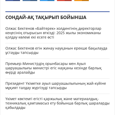
СОНДАЙ-АҚ ТАҚЫРЫП БОЙЫНША
Олжас Бектенов «Бәйтерек» холдингінің директорлар
кеңесінің отырысын өткізді: 2025 жылы экономиканы
қолдау көлемі екі есеге өсті
Олжас Бектенов егін жинау науқанын ерекше бақылауда
ұстауды тапсырды
Премьер-Министрдің орынбасары мен Ауыл
шаруашылығы министрі егіс науқаны кезінде барлық
өңірді аралайды
Президент Үкіметке ауыл шаруашылығының жай-күйіне
мұқият талдау жүргізуді тапсырды
Үкімет көктемгі егісті қаржылық және материалдық-
техникалық қамтамасыз ету бойынша барлық шараларды
қабылдады