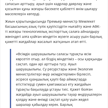
сапасын арттыру, ауыл үшін кадрлар даярлау және
қосылған құны жоғары бәсекеге қабілетті өнім шығару
мәселелерін көтерді.
Жиын қорытындысында Премьер-министр Мемлекет
басшысының азық-түлік қауіпсіздігін нығайту және АӨК-
ті жоғары технологиялық экспорттық салаға айналдыру
жөніндегі алға қойған міндетін жүзеге асыру үшін барлық
қажетті жағдайлар жасалып жатқанын атап өтті.
«Өсімдік шаруашылығы саласы тұрақты өсім
көрсетіп отыр, ал біздің міндетіміз – осы қарқынды
сақтап, одан әрі арттыра түсу. Ауыл
шаруашылығы, Су ресурстары және Экология
министрліктері өңір әкімдіктерімен бірлесіп,
әсіресе қуаңшылық қаупі бар аймақтарда
егістіктерді сумен қамтамасыз ету жағдайын
тұрақты бақылауда ұстауы тиіс. Қажет болған
жағдайда ауыл шаруашылығы тауар өндірушілерін
қолдау және өнімді сақтап қалу үшін жедел
шаралар қабылдау керек. Барлық