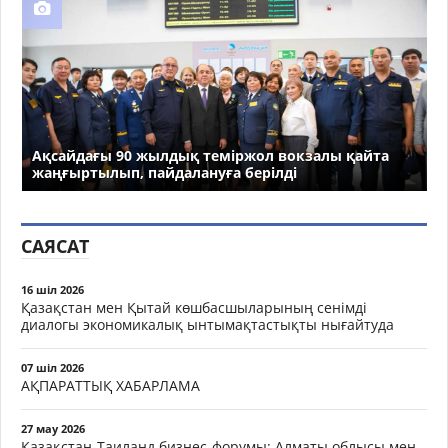
Ақсайдағы 90 жылдық теміржол вокзалы қайта
жаңғыртылып, пайдалануға берілді
САЯСАТ
16 шіл 2026
Қазақстан мен Қытай көшбасшыларының сенімді
диалогы экономикалық ынтымақтастықты нығайтуда
07 шіл 2026
АҚПАРАТТЫҚ ХАБАРЛАМА
27 мау 2026
Қазақстан-Таиланд бизнес-форумы: Алматы облысы мен