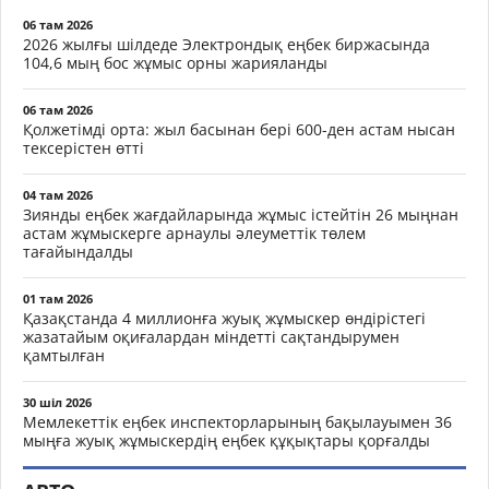
06 там 2026
2026 жылғы шілдеде Электрондық еңбек биржасында
104,6 мың бос жұмыс орны жарияланды
06 там 2026
Қолжетімді орта: жыл басынан бері 600-ден астам нысан
тексерістен өтті
04 там 2026
Зиянды еңбек жағдайларында жұмыс істейтін 26 мыңнан
астам жұмыскерге арнаулы әлеуметтік төлем
тағайындалды
01 там 2026
Қазақстанда 4 миллионға жуық жұмыскер өндірістегі
жазатайым оқиғалардан міндетті сақтандырумен
қамтылған
30 шіл 2026
Мемлекеттік еңбек инспекторларының бақылауымен 36
мыңға жуық жұмыскердің еңбек құқықтары қорғалды