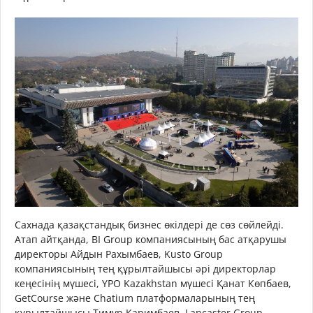
Сахнада қазақстандық бизнес өкілдері де сөз сөйлейді.
Атап айтқанда, BI Group компаниясының бас атқарушы
директоры Айдын Рахымбаев, Kusto Group
компаниясының тең құрылтайшысы әрі директорлар
кеңесінің мүшесі, YPO Kazakhstan мүшесі Қанат Көпбаев,
GetCourse және Chatium платформаларының тең
құрылтайшысы Тимур Каримбаев, Lancaster Group