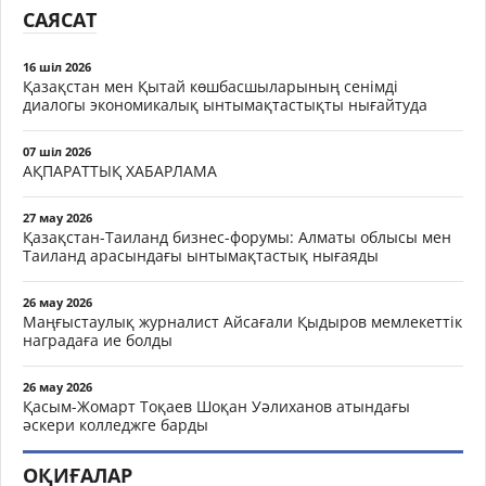
САЯСАТ
16 шіл 2026
Қазақстан мен Қытай көшбасшыларының сенімді
диалогы экономикалық ынтымақтастықты нығайтуда
07 шіл 2026
АҚПАРАТТЫҚ ХАБАРЛАМА
27 мау 2026
Қазақстан-Таиланд бизнес-форумы: Алматы облысы мен
Таиланд арасындағы ынтымақтастық нығаяды
26 мау 2026
Маңғыстаулық журналист Айсағали Қыдыров мемлекеттік
наградаға ие болды
26 мау 2026
Қасым-Жомарт Тоқаев Шоқан Уәлиханов атындағы
әскери колледжге барды
ОҚИҒАЛАР