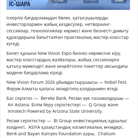
Іскерлік бағдарламадан бөлек, қатысушыларды
инвесторлармен жабық кездесулер, нетворкинг-
сессиялар, технологиялар көрмесі және бизнесті дамыту
құралдарына бағытталған практикалық мастер-класстар
күтеді.
Билет құнына New Vision Expo бизнес-көрмесіне кіру,
мастер-класстардың жазбалары, жабық сессияларға
қатысу мүмкіндігі және кеңейтілген пакеттер аясындағы
мәдени бағдарлама кіреді.
New Vision Forum 2026 ұйымдастырушысы — Nobel Fest.
Форум Алматы қаласы әкімдігінің қолдауымен өтеді.
Бас серіктес — Bereke Bank. Ресми әуе тасымалдаушы —
Air Astana. Білім беру серіктестері — Q Group және
Innotech Powered by Arizona State University.
Ресми серіктестер — BI Group инвестициялық-құрылыс
холдингі, ASIYA қазақстандық косметикалық өнімдері,
Berik and Bayan Kaniyev Foundation қоры, Chatium