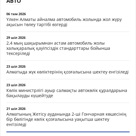
АВТО
06 там 2026
Үлкен Алматы айналма автомобиль жолында жол жүру
ақысын төлеу тәртібі өзгерді
29 шіл 2026
2,4 мың шақырымнан астам автомобиль жолы
халықаралық қауіпсіздік стандарттары бойынша
тексеріледі
23 шіл 2026
Алматыда жүк көліктерінің қозғалысына шектеу енгізіледі
23 шіл 2026
Көлік министрлігі ауыр салмақты автокөлік құралдарына
бақылауды күшейтуде
21 шіл 2026
Алматының Жетісу ауданында 2-ші Гончарная көшесінің
бір бөлігінде көлік қозғалысына уақытша шектеу
енгізіледі