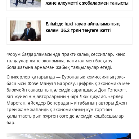
және әлеуметтік жобалармен танысты
Елімізде ішкі тауар айналымының
көлемі 36,2 трлн теңгеге жетті
Форум бағдарламасында практикалық сессиялар, кейс
талдаулар және экономика, капитал мен басқару
болашағына арналған жабық талқылаулар өтеді.
Спикерлер қатарында — Еуропалық комиссияның экс-
басшысы Жозе Мануэл Баррозу, цифрлық экономика мен
блокчейн саласының әлемдік сарапшысы Дон Тэпскотт,
Siri жүйесінің авторларының бірі Люк Джулия, «Ерлер
Марстан, әйелдер Венерадан» кітабының авторы Джон
Грей және жаһандық экономиканың күн тәртібін
қалыптастырып жүрген өзге де әлемдік көшбасшылар
бар.