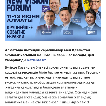
Алматыда шетелдік сарапшылар мен Қазақстан
экономикасының көшбасшылары бас қосады, деп
хабарлайды
kazlenta.kz.
Бүгінде Қазақстан бизнесі соңғы онжылдықтардағы ең
күрделі кезеңдердің бірін бастан өткеріп жатыр. Геосаяси
өзгерістер, салық жүйесіндегі жаңашылдықтар мен
экономикалық трансформация компаниялардың жаңа
жағдайға қаншалықты бейімделе алатынын
айқындайтын маңызды кезеңге айналды. Осындай сын
сағатта қазақстандық бизнеске арналған жаһандық
аналитика мен нақты тәжірибелік шешімдер 11–13