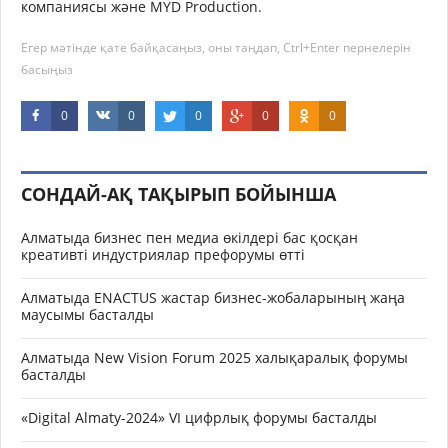
компаниясы және MYD Production.
Егер мәтінде қате байқасаңыз, оны таңдап, Ctrl+Enter пернелерін
басыңыз
0
0
0
0
0
СОНДАЙ-АҚ ТАҚЫРЫП БОЙЫНША
Алматыда бизнес пен медиа өкілдері бас қосқан
креативті индустриялар префорумы өтті
Алматыда ENACTUS жастар бизнес-жобаларының жаңа
маусымы басталды
Алматыда New Vision Forum 2025 халықаралық форумы
басталды
«Digital Almaty-2024» VI цифрлық форумы басталды