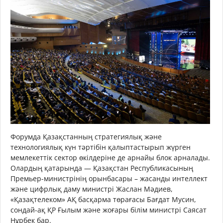
Форумда Қазақстанның стратегиялық және
технологиялық күн тәртібін қалыптастырып жүрген
мемлекеттік сектор өкілдеріне де арнайы блок арналады.
Олардың қатарында — Қазақстан Республикасының
Премьер-министрінің орынбасары – жасанды интеллект
және цифрлық даму министрі Жаслан Мәдиев,
«Қазақтелеком» АҚ басқарма төрағасы Бағдат Мусин,
сондай-ақ ҚР Ғылым және жоғары білім министрі Саясат
Нұрбек бар.