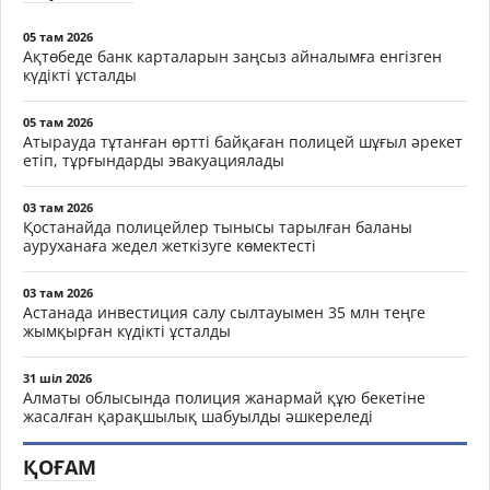
05 там 2026
Ақтөбеде банк карталарын заңсыз айналымға енгізген
күдікті ұсталды
05 там 2026
Атырауда тұтанған өртті байқаған полицей шұғыл әрекет
етіп, тұрғындарды эвакуациялады
03 там 2026
Қостанайда полицейлер тынысы тарылған баланы
ауруханаға жедел жеткізуге көмектесті
03 там 2026
Астанада инвестиция салу сылтауымен 35 млн теңге
жымқырған күдікті ұсталды
31 шіл 2026
Алматы облысында полиция жанармай құю бекетіне
жасалған қарақшылық шабуылды әшкереледі
ҚОҒАМ