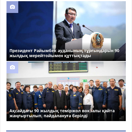
Президент Райымбек ауданының тұрғындарын 90
жылдық мерейтойымен құттықтады
Ақсайдағы 90 жылдық теміржол вокзалы қайта
жаңғыртылып, пайдалануға берілді