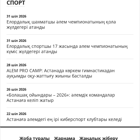
СПОРТ
31 шіл 2026
Елордалық шахматшы әлем чемпионатының қола
жүлдегері атанды
31 шіл 2026
Елордалық спортшы 17 жасында әлем чемпионатының
күміс жүлдегері атанды
28 шіл 2026
ALEM PRO CAMP: Астанада көркем гимнастикадан
ауқымды оқу-жаттығу жиыны басталды
26 шіл 2026
«Болашақ ойындары – 2026»: әлемдік командалар
Астанаға келіп жатыр
22 шіл 2026
Астанаға әлемдегі ең ірі киберспорт клубтары келеді
Жоба туралы
Жарнама
Жаңалық жіберу