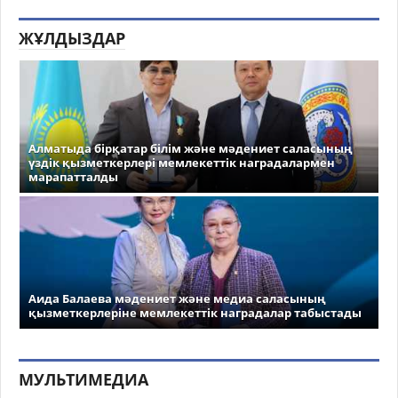
ЖҰЛДЫЗДАР
Алматыда бірқатар білім және мәдениет саласының
үздік қызметкерлері мемлекеттік наградалармен
марапатталды
Аида Балаева мәдениет және медиа саласының
қызметкерлеріне мемлекеттік наградалар табыстады
МУЛЬТИМЕДИА