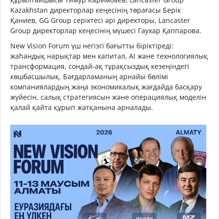
Kazakhstan директорлар кеңесінің төрағасы Берік
Қаниев, GG Group серіктесі әрі директоры, Lancaster
Group директорлар кеңесінің мүшесі Гаухар Қаппарова.
New Vision Forum үш негізгі бағытты біріктіреді:
жаһандық нарықтар мен капитал, AI және технологиялық
трансформация, сондай-ақ тұрақсыздық кезеңіндегі
көшбасшылық. Бағдарламаның арнайы бөлімі
компаниялардың жаңа экономикалық жағдайда басқару
жүйесін, салық стратегиясын және операциялық моделін
қалай қайта құрып жатқанына арналады.