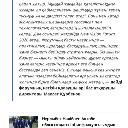
қарап жатыр. Мұндай жағдайда қателіктің құны
жоғары, ал қабылданатын шешімдер жүйені терең
түсінуді және дәлдікті талап етеді. Сонымен қатар
экономикалық шешімдерге геосаясат пен
технологиялық өзгерістердің ықпалы күшейіп
келеді. Дәл осындай жағдайда New Vision Forum
2026 өтеді. Форумның басты назарында —
практикалық құралдар, басқарушылық шешімдер
және бизнесті бейімдеу стратегиялары. Біз мықты
бизнес — мықты ойлау жүйесінен, дұрыс ортадан
және өзгеріс кезеңінде әрекет ете білуден
басталады деп сенеміз. Бүгінде алысқа көз жүгірте
алатын, жылдам бейімделетін әрі үлкен мақсаттар
жолында біріге білетіндер жеңіске жетеді»,
— дейді
форумның негізін қалаушы әрі бас атқарушы
директоры Мақсат Құрбенов.
Нұрлыбек Нәлібаев Ақтөбе
облысындағы ірі инфрақұрылымдық