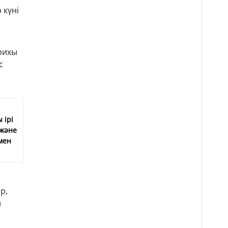
 күні
рихы
с
 ірі
және
мен
р,
л