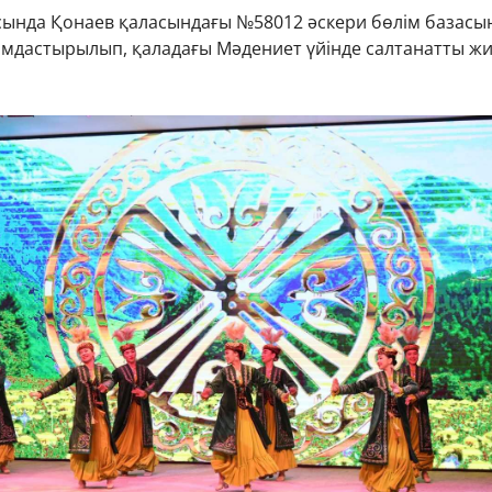
сында Қонаев қаласындағы №58012 әскери бөлім базасы
мдастырылып, қаладағы Мәдениет үйінде салтанатты ж