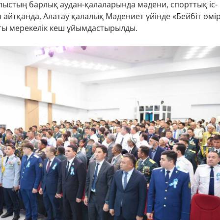
лыстың барлық аудан-қалаларында мәдени, спорттық іс-
п айтқанда, Алатау қалалық Мәдениет үйінде «Бейбіт өмі
тты мерекелік кеш ұйымдастырылды.