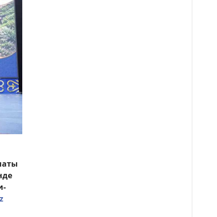
лматы
нде
и-
z