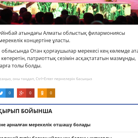
үйінбай атындағы Алматы облыстық филармониясы
ерекелік концертіне ұласты.
облысында Отан қорғаушылар мерекесі кең көлемде ат
ын көтеретін, патриоттық сезімін асқақтататын мазмұнды,
рға толы болды.
саңыз, оны таңдап, Ctrl+Enter пернелерін басыңыз
0
0
0
АҚЫРЫП БОЙЫНША
ніне арналған мерекелік отшашу болады