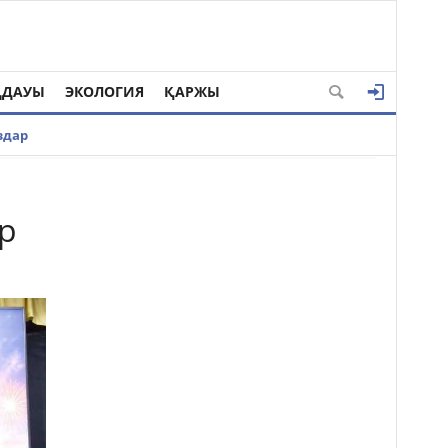
ҢДАУЫ
ЭКОЛОГИЯ
ҚАРЖЫ
здар
р