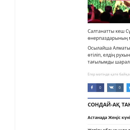
Салтанатты кеш С
өнерпаздарының м
Осылайша Алматы 
өтіліп, елдің рух
тағылымды шарала
Егер мәтінде қате байқа
0
0
СОНДАЙ-АҚ Т
Астанада Жеңіс кү