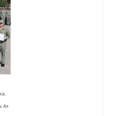
са,
. Ал