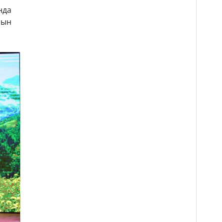
нда
иын