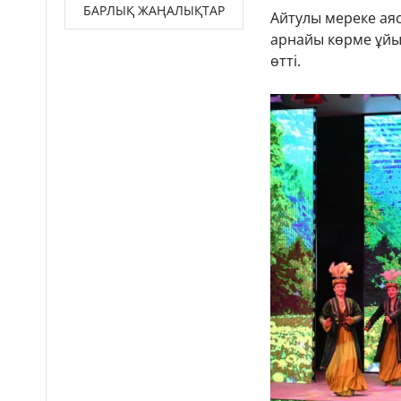
БАРЛЫҚ ЖАҢАЛЫҚТАР
Айтулы мереке ая
арнайы көрме ұйы
өтті.