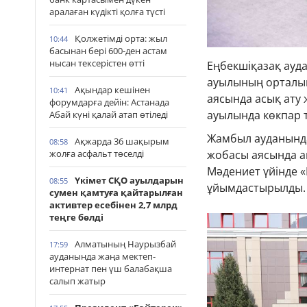
аралаған күдікті қолға түсті
Қолжетімді орта: жыл
10:44
басынан бері 600-ден астам
нысан тексерістен өтті
Еңбекшіқазақ ауд
ауылының орталық
Ақындар кешінен
10:41
аясында асық ату
форумдарға дейін: Астанада
ауылында көкпар 
Абай күні қалай атап өтіледі
Жамбыл ауданында
Ақжарда 36 шақырым
08:58
жолға асфальт төселді
жобасы аясында а
Мәдениет үйінде «
Үкімет СҚО ауылдарын
08:55
ұйымдастырылды.
сумен қамтуға қайтарылған
активтер есебінен 2,7 млрд
теңге бөлді
Алматының Наурызбай
17:59
ауданында жаңа мектеп-
интернат пен үш балабақша
салып жатыр