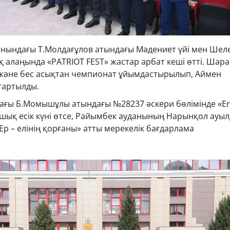
анындағы Т.Молдағұлов атындағы Мәдениет үйі мен Шел
 алаңында «PATRIOT FEST» жастар арбат кеші өтті. Шара
 және бес асықтан чемпионат ұйымдастырылып, Аймен
тартылды.
ғы Б.Момышұлы атындағы №28237 әскери бөлімінде «Erl
шық есік күні өтсе, Райымбек ауданының Нарынқол ауы
Ер – елінің қорғаны» атты мерекелік бағдарлама