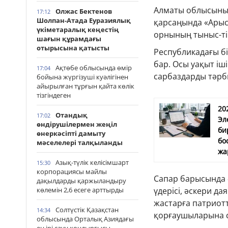
Алматы облысының
Олжас Бектенов
17:12
Шолпан-Атада Еуразиялық
қарсаңында «Арыс
үкіметаралық кеңестің
орнының тыныс-ті
шағын құрамдағы
отырысына қатысты
Республикадағы б
бар. Осы уақыт іш
Ақтөбе облысында өмір
17:04
сарбаздарды тәрб
бойына жүргізуші куәлігінен
айырылған тұрғын қайта көлік
тізгіндеген
20
Отандық
17:02
Эл
өндірушілермен жеңіл
би
өнеркәсіпті дамыту
бо
мәселелері талқыланды
жа
Азық-түлік келісімшарт
15:30
корпорациясы майлы
Сапар барысында ә
дақылдарды қаржыландыру
көлемін 2,6 есеге арттырды
үдерісі, әскери д
жастарға патриот
Солтүстік Қазақстан
14:34
қорғаушыларына сәт
облысында Орталық Азиядағы