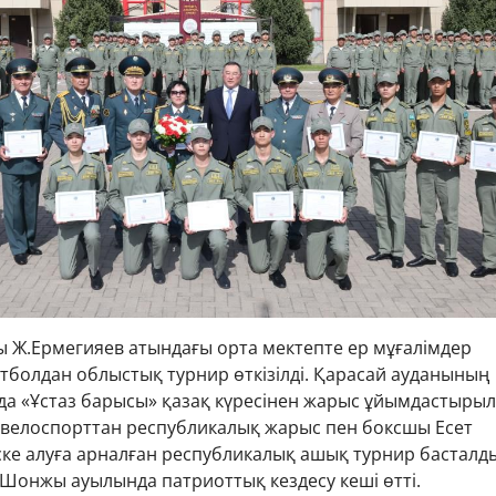
ы Ж.Ермегияев атындағы орта мектепте ер мұғалімдер
тболдан облыстық турнир өткізілді. Қарасай ауданының
да «Ұстаз барысы» қазақ күресінен жарыс ұйымдастырыл
 велоспорттан республикалық жарыс пен боксшы Есет
ке алуға арналған республикалық ашық турнир басталды
Шонжы ауылында патриоттық кездесу кеші өтті.