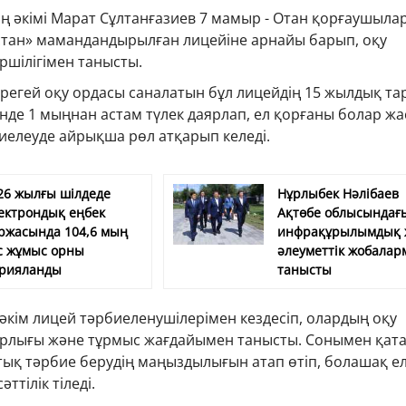
 әкімі Марат Сұлтанғазиев 7 мамыр - Отан қорғаушылар
тан» мамандандырылған лицейіне арнайы барып, оқу
ршілігімен танысты.
ірегей оқу ордасы саналатын бұл лицейдің 15 жылдық та
інде 1 мыңнан астам түлек даярлап, ел қорғаны болар жа
иелеуде айрықша рөл атқарып келеді.
26 жылғы шілдеде
Нұрлыбек Нәлібаев
ектрондық еңбек
Ақтөбе облысындағы
ржасында 104,6 мың
инфрақұрылымдық 
с жұмыс орны
әлеуметтік жобалар
рияланды
танысты
кім лицей тәрбиеленушілерімен кездесіп, олардың оқу
аярлығы және тұрмыс жағдайымен танысты. Сонымен қата
тық тәрбие берудің маңыздылығын атап өтіп, болашақ е
тілік тіледі.