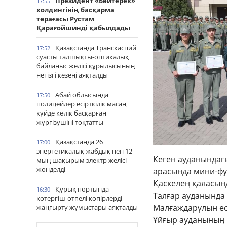
Президент «Бәйтерек»
17:55
холдингінің басқарма
төрағасы Рустам
Қарағойшинді қабылдады
Қазақстанда Транскаспий
17:52
суасты талшықты-оптикалық
байланыс желісі құрылысының
негізгі кезеңі аяқталды
Абай облысында
17:50
полицейлер есірткілік масаң
күйде көлік басқарған
жүргізушіні тоқтатты
Қазақстанда 26
17:00
энергетикалық жабдық пен 12
Кеген ауданындағ
мың шақырым электр желісі
жөнделді
арасында мини-фу
Қаскелең қаласын
Құрық портында
16:30
Талғар ауданында
көтергіш-өтпелі көпірлерді
Малғаждарұлын ес
жаңғырту жұмыстары аяқталды
Ұйғыр ауданының 