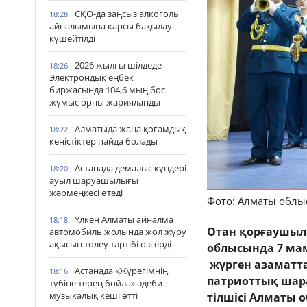
СҚО-да заңсыз алкоголь
18:28
айналымына қарсы бақылау
күшейтілді
2026 жылғы шілдеде
18:26
Электрондық еңбек
биржасында 104,6 мың бос
жұмыс орны жарияланды
Алматыда жаңа қоғамдық
18:22
кеңістіктер пайда болады
Астанада демалыс күндері
18:20
ауыл шаруашылығы
жәрмеңкесі өтеді
Фото: Алматы облыс
Үлкен Алматы айналма
18:18
Отан қорғаушылар
автомобиль жолында жол жүру
ақысын төлеу тәртібі өзгерді
облысында 7 мам
жүрген азаматта
Астанада «Жүрегімнің
18:16
патриоттық ша
түбіне терең бойла» әдеби-
музыкалық кеші өтті
тілшісі Алматы о