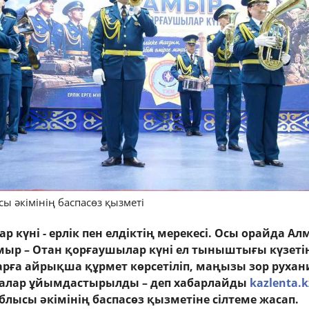
ы әкімінің баспасөз қызметі
 күні - ерлік пен елдіктің мерекесі. Осы орайда А
ыр – Отан қорғаушылар күні ел тыныштығы күзеті
рға айрықша құрмет көрсетіліп, маңызы зор рухан
ралар ұйымдастырылды
– деп хабарлайды
kazlenta.k
блысы әкімінің баспасөз қызметіне сілтеме жасап.