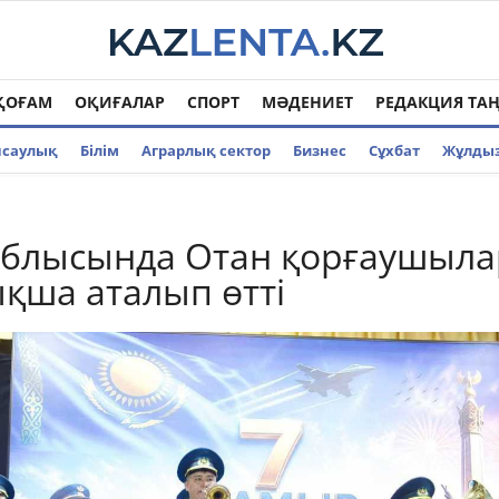
ҚОҒАМ
ОҚИҒАЛАР
СПОРТ
МӘДЕНИЕТ
РЕДАКЦИЯ ТА
нсаулық
Білім
Аграрлық сектор
Бизнес
Cұхбат
Жұлды
облысында Отан қорғаушыла
ықша аталып өтті