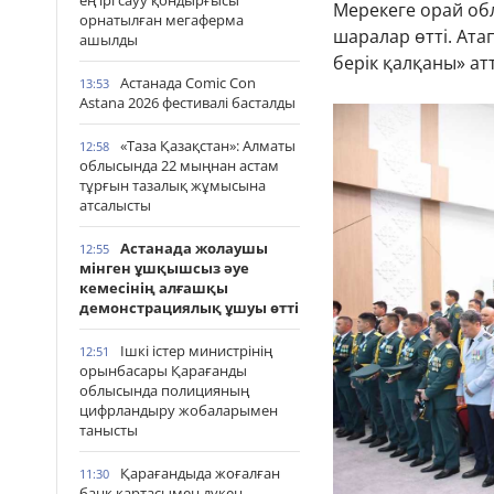
ең ірі сауу қондырғысы
Мерекеге орай об
орнатылған мегаферма
шаралар өтті. Ата
ашылды
берік қалқаны» а
Астанада Comic Con
13:53
Astana 2026 фестивалі басталды
«Таза Қазақстан»: Алматы
12:58
облысында 22 мыңнан астам
тұрғын тазалық жұмысына
атсалысты
Астанада жолаушы
12:55
мінген ұшқышсыз әуе
кемесінің алғашқы
демонстрациялық ұшуы өтті
Ішкі істер министрінің
12:51
орынбасары Қарағанды
облысында полицияның
цифрландыру жобаларымен
танысты
Қарағандыда жоғалған
11:30
банк картасымен дүкен