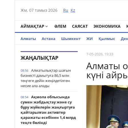
Жм, 07 тамыз 2026
Ru
Kz
АЙМАҚТАР
ӘЛЕМ
САЯСАТ
ЭКОНОМИКА
Алматы
Астана
Шымкент
ЖИ
Қылмыс
Де
7-05-2026, 19:33
ЖАҢАЛЫҚТАР
Алматы 
Алматылықтар шағын
08:56
күні айр
бизнесті дамытуға 86,5 млн
теңгеге дейін жеңілдетілген
несие ала алады
Ақмола облысында
08:54
сумен жабдықтау және су
бұру жүйелерін жаңғыртуға
қайтарылған активтер
қаражаты есебінен 1,4 млрд
теңге бөлінді