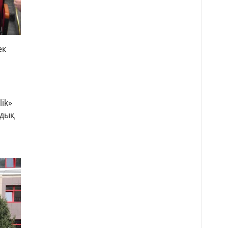
ек
ik»
лдық