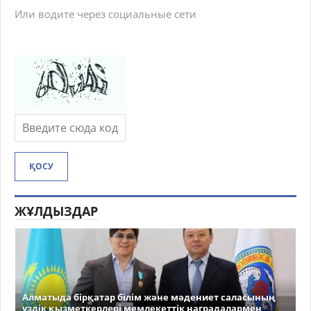
Или водите через социальные сети
ҚОСУ
ЖҰЛДЫЗДАР
Алматыда бірқатар білім және мәдениет саласының
үздік қызметкерлері мемлекеттік наградалармен