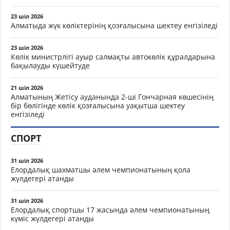
23 шіл 2026
Алматыда жүк көліктерінің қозғалысына шектеу енгізіледі
23 шіл 2026
Көлік министрлігі ауыр салмақты автокөлік құралдарына
бақылауды күшейтуде
21 шіл 2026
Алматының Жетісу ауданында 2-ші Гончарная көшесінің
бір бөлігінде көлік қозғалысына уақытша шектеу
енгізіледі
СПОРТ
31 шіл 2026
Елордалық шахматшы әлем чемпионатының қола
жүлдегері атанды
31 шіл 2026
Елордалық спортшы 17 жасында әлем чемпионатының
күміс жүлдегері атанды