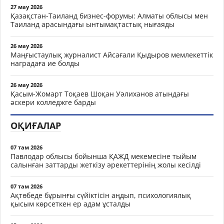
27 мау 2026
Қазақстан-Таиланд бизнес-форумы: Алматы облысы мен
Таиланд арасындағы ынтымақтастық нығаяды
26 мау 2026
Маңғыстаулық журналист Айсағали Қыдыров мемлекеттік
наградаға ие болды
26 мау 2026
Қасым-Жомарт Тоқаев Шоқан Уәлиханов атындағы
әскери колледжге барды
ОҚИҒАЛАР
07 там 2026
Павлодар облысы бойынша ҚАЖД мекемесіне тыйым
салынған заттарды жеткізу әрекеттерінің жолы кесілді
07 там 2026
Ақтөбеде бұрынғы сүйіктісін аңдып, психологиялық
қысым көрсеткен ер адам ұсталды