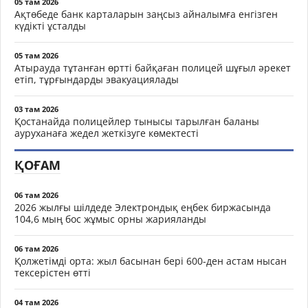
05 там 2026
Ақтөбеде банк карталарын заңсыз айналымға енгізген
күдікті ұсталды
05 там 2026
Атырауда тұтанған өртті байқаған полицей шұғыл әрекет
етіп, тұрғындарды эвакуациялады
03 там 2026
Қостанайда полицейлер тынысы тарылған баланы
ауруханаға жедел жеткізуге көмектесті
ҚОҒАМ
06 там 2026
2026 жылғы шілдеде Электрондық еңбек биржасында
104,6 мың бос жұмыс орны жарияланды
06 там 2026
Қолжетімді орта: жыл басынан бері 600-ден астам нысан
тексерістен өтті
04 там 2026