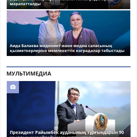
марапатталды
Аида Балаева мәдениет және медиа саласының
қызметкерлеріне мемлекеттік наградалар табыстады
МУЛЬТИМЕДИА
Президент Райымбек ауданының тұрғындарын 90