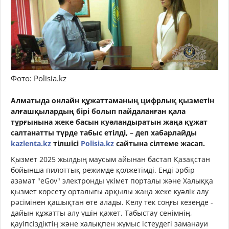
Фото: Polisia.kz
Алматыда онлайн құжаттаманың цифрлық қызметін
алғашқылардың бірі болып пайдаланған қала
тұрғынына жеке басын куәландыратын жаңа құжат
салтанатты түрде табыс етілді, – деп хабарлайды
kazlenta.kz
тілшісі
Polisia.kz
сайтына сілтеме жасап.
Қызмет 2025 жылдың маусым айынан бастап Қазақстан
бойынша пилоттық режимде қолжетімді. Енді әрбір
азамат "eGov" электронды үкімет порталы және Халыққа
қызмет көрсету орталығы арқылы жаңа жеке куәлік алу
рәсімінен қашықтан өте алады. Келу тек соңғы кезеңде -
дайын құжатты алу үшін қажет. Табыстау сенімнің,
қауіпсіздіктің және халықпен жұмыс істеудегі заманауи