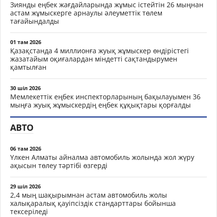
Зиянды еңбек жағдайларында жұмыс істейтін 26 мыңнан
астам жұмыскерге арнаулы әлеуметтік төлем
тағайындалды
01 там 2026
Қазақстанда 4 миллионға жуық жұмыскер өндірістегі
жазатайым оқиғалардан міндетті сақтандырумен
қамтылған
30 шіл 2026
Мемлекеттік еңбек инспекторларының бақылауымен 36
мыңға жуық жұмыскердің еңбек құқықтары қорғалды
АВТО
06 там 2026
Үлкен Алматы айналма автомобиль жолында жол жүру
ақысын төлеу тәртібі өзгерді
29 шіл 2026
2,4 мың шақырымнан астам автомобиль жолы
халықаралық қауіпсіздік стандарттары бойынша
тексеріледі