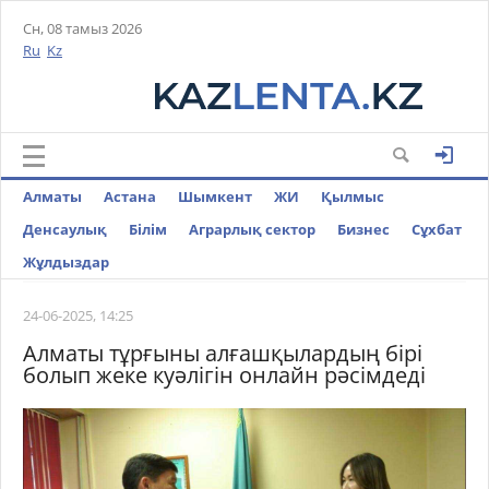
Сн, 08 тамыз 2026
Ru
Kz
Алматы
Астана
Шымкент
ЖИ
Қылмыс
Денсаулық
Білім
Аграрлық сектор
Бизнес
Cұхбат
Жұлдыздар
24-06-2025, 14:25
Алматы тұрғыны алғашқылардың бірі
болып жеке куәлігін онлайн рәсімдеді