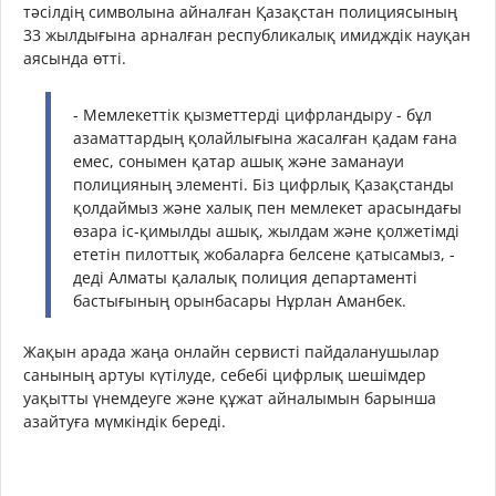
тәсілдің символына айналған Қазақстан полициясының
33 жылдығына арналған республикалық имидждік науқан
аясында өтті.
- Мемлекеттік қызметтерді цифрландыру - бұл
азаматтардың қолайлығына жасалған қадам ғана
емес, сонымен қатар ашық және заманауи
полицияның элементі. Біз цифрлық Қазақстанды
қолдаймыз және халық пен мемлекет арасындағы
өзара іс-қимылды ашық, жылдам және қолжетімді
ететін пилоттық жобаларға белсене қатысамыз, -
деді Алматы қалалық полиция департаменті
бастығының орынбасары Нұрлан Аманбек.
Жақын арада жаңа онлайн сервисті пайдаланушылар
санының артуы күтілуде, себебі цифрлық шешімдер
уақытты үнемдеуге және құжат айналымын барынша
азайтуға мүмкіндік береді.