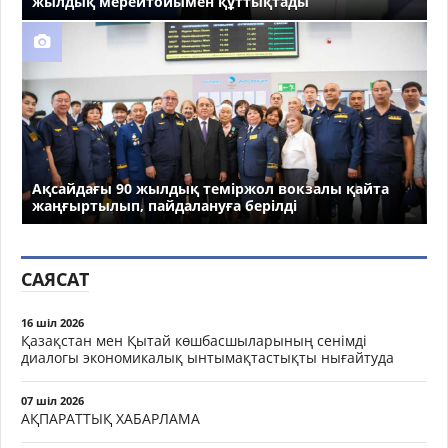
жылдық мерейтойымен құттықтады
Ақсайдағы 90 жылдық теміржол вокзалы қайта
жаңғыртылып, пайдалануға берілді
САЯСАТ
16 шіл 2026
Қазақстан мен Қытай көшбасшыларының сенімді
диалогы экономикалық ынтымақтастықты нығайтуда
07 шіл 2026
АҚПАРАТТЫҚ ХАБАРЛАМА