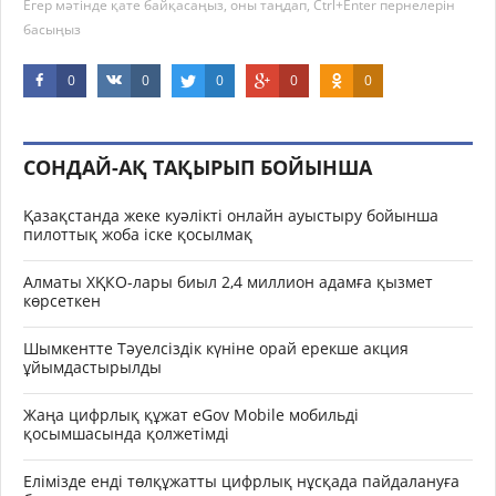
Егер мәтінде қате байқасаңыз, оны таңдап, Ctrl+Enter пернелерін
басыңыз
0
0
0
0
0
СОНДАЙ-АҚ ТАҚЫРЫП БОЙЫНША
Қазақстанда жеке куәлікті онлайн ауыстыру бойынша
пилоттық жоба іске қосылмақ
Алматы ХҚКО-лары биыл 2,4 миллион адамға қызмет
көрсеткен
Шымкентте Тәуелсіздік күніне орай ерекше акция
ұйымдастырылды
Жаңа цифрлық құжат eGov Mobile мобильді
қосымшасында қолжетімді
Елімізде енді төлқұжатты цифрлық нұсқада пайдалануға