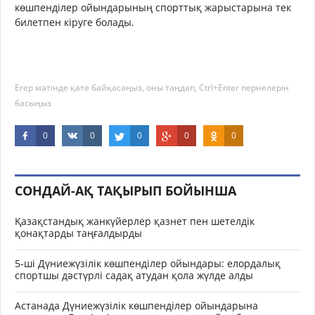
көшпенділер ойындарының спорттық жарыстарына тек
билетпен кіруге болады.
Егер мәтінде қате байқасаңыз, оны таңдап, Ctrl+Enter пернелерін
басыңыз
0
0
0
0
0
СОНДАЙ-АҚ ТАҚЫРЫП БОЙЫНША
Қазақстандық жанкүйерлер қазнет пен шетелдік
қонақтарды таңғалдырды
5-ші Дүниежүзілік көшпенділер ойындары: елордалық
спортшы дәстүрлі садақ атудан қола жүлде алды
Астанада Дүниежүзілік көшпенділер ойындарына