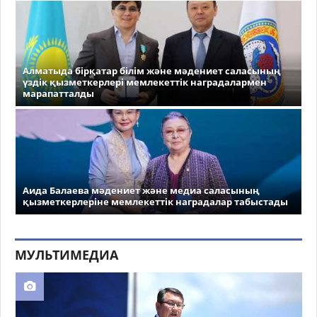
Алматыда бірқатар білім және мәдениет саласының
үздік қызметкерлері мемлекеттік наградалармен
марапатталды
Аида Балаева мәдениет және медиа саласының
қызметкерлеріне мемлекеттік наградалар табыстады
МУЛЬТИМЕДИА