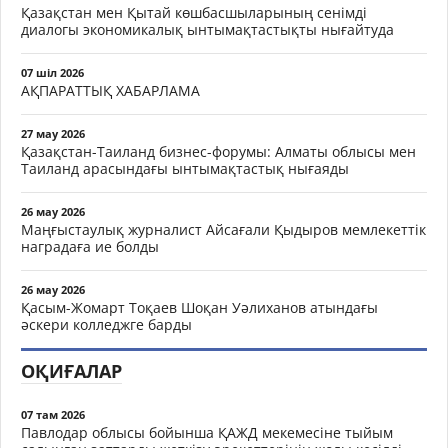
Қазақстан мен Қытай көшбасшыларының сенімді
диалогы экономикалық ынтымақтастықты нығайтуда
07 шіл 2026
АҚПАРАТТЫҚ ХАБАРЛАМА
27 мау 2026
Қазақстан-Таиланд бизнес-форумы: Алматы облысы мен
Таиланд арасындағы ынтымақтастық нығаяды
26 мау 2026
Маңғыстаулық журналист Айсағали Қыдыров мемлекеттік
наградаға ие болды
26 мау 2026
Қасым-Жомарт Тоқаев Шоқан Уәлиханов атындағы
әскери колледжге барды
ОҚИҒАЛАР
07 там 2026
Павлодар облысы бойынша ҚАЖД мекемесіне тыйым