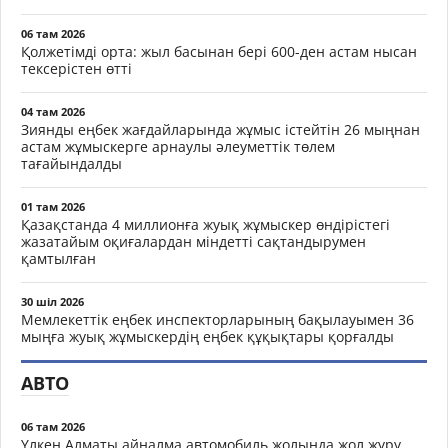
06 там 2026
Қолжетімді орта: жыл басынан бері 600-ден астам нысан
тексерістен өтті
04 там 2026
Зиянды еңбек жағдайларында жұмыс істейтін 26 мыңнан
астам жұмыскерге арнаулы әлеуметтік төлем
тағайындалды
01 там 2026
Қазақстанда 4 миллионға жуық жұмыскер өндірістегі
жазатайым оқиғалардан міндетті сақтандырумен
қамтылған
30 шіл 2026
Мемлекеттік еңбек инспекторларының бақылауымен 36
мыңға жуық жұмыскердің еңбек құқықтары қорғалды
АВТО
06 там 2026
Үлкен Алматы айналма автомобиль жолында жол жүру