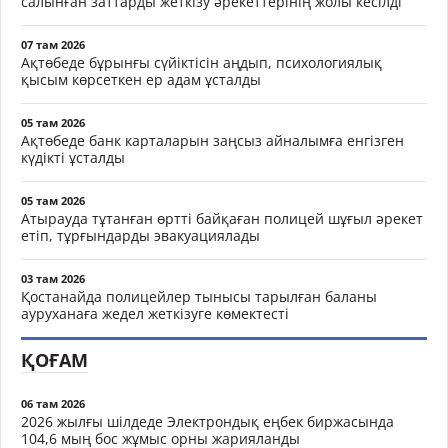
салынған заттарды жеткізу әрекеттерінің жолы кесілді
07 там 2026
Ақтөбеде бұрынғы сүйіктісін аңдып, психологиялық
қысым көрсеткен ер адам ұсталды
05 там 2026
Ақтөбеде банк карталарын заңсыз айналымға енгізген
күдікті ұсталды
05 там 2026
Атырауда тұтанған өртті байқаған полицей шұғыл әрекет
етіп, тұрғындарды эвакуациялады
03 там 2026
Қостанайда полицейлер тынысы тарылған баланы
ауруханаға жедел жеткізуге көмектесті
ҚОҒАМ
06 там 2026
2026 жылғы шілдеде Электрондық еңбек биржасында
104,6 мың бос жұмыс орны жарияланды