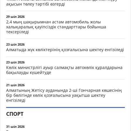
ақысын төлеу тәртібі өзгерді
29 шіл 2026
2,4 мың шақырымнан астам автомобиль жолы
халықаралық қауіпсіздік стандарттары бойынша
тексеріледі
23 шіл 2026
Алматыда жүк көліктерінің қозғалысына шектеу енгізіледі
23 шіл 2026
Көлік министрлігі ауыр салмақты автокөлік құралдарына
бақылауды күшейтуде
21 шіл 2026
Алматының Жетісу ауданында 2-ші Гончарная көшесінің
бір бөлігінде көлік қозғалысына уақытша шектеу
енгізіледі
СПОРТ
31 шіл 2026