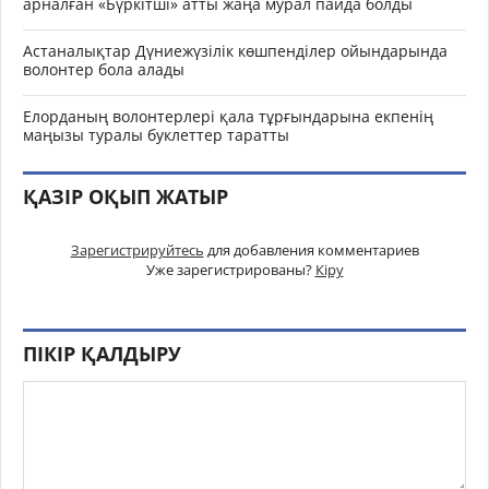
арналған «Бүркітші» атты жаңа мурал пайда болды
Астаналықтар Дүниежүзілік көшпенділер ойындарында
волонтер бола алады
Елорданың волонтерлері қала тұрғындарына екпенің
маңызы туралы буклеттер таратты
ҚАЗІР ОҚЫП ЖАТЫР
Зарегистрируйтесь
для добавления комментариев
Уже зарегистрированы?
Кіру
ПІКІР ҚАЛДЫРУ