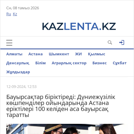
Сн, 08 тамыз 2026
Ru
Kz
Алматы
Астана
Шымкент
ЖИ
Қылмыс
Денсаулық
Білім
Аграрлық сектор
Бизнес
Cұхбат
Жұлдыздар
12-09-2024, 12:53
Бауырсақтар біріктіреді: Дүниежүзілік
көшпенділер ойындарында Астана
еріктілері 100 келіден аса бауырсақ
таратты