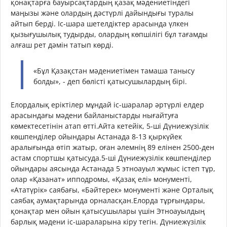
қонақтарға бауырсақтардың қазақ мәдениетіндегі
маңызы және олардың дәстүрлі дайындығы туралы
айтып берді. Іс-шара шетелдіктер арасында үлкен
қызығушылық тудырды, олардың көпшілігі бұл тағамды
алғаш рет дәмін татып көрді.
«Бұл Қазақстан мәдениетімен тамаша танысу
болды», - деп бөлісті қатысушылардың бірі.
Елордалық еріктілер мұндай іс-шаралар әртүрлі елдер
арасындағы мәдени байланыстарды нығайтуға
көмектесетінін атап өтті.Айта кетейік, 5-ші Дүниежүзілік
көшпенділер ойындары Астанада 8-13 қыркүйек
аралығында өтіп жатыр, оған әлемнің 89 елінен 2500-ден
астам спортшы қатысуда.5-ші Дүниежүзілік көшпенділер
ойындары аясында Астанада 5 этноауыл жұмыс істеп тұр,
олар «Қазанат» ипподромы, «Қазақ елі» монументі,
«Ататүрік» саябағы, «Бәйтерек» монументі және Орталық
саябақ аумақтарында орналасқан.Елорда тұрғындары,
қонақтар мен ойын қатысушылары үшін Этноауылдың
барлық мәдени іс-шараларына кіру тегін. Дүниежүзілік