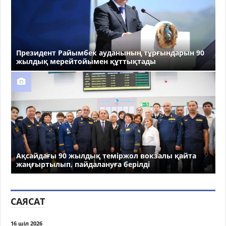
Президент Райымбек ауданының тұрғындарын 90
жылдық мерейтойымен құттықтады
Ақсайдағы 90 жылдық теміржол вокзалы қайта
жаңғыртылып, пайдалануға берілді
САЯСАТ
16 шіл 2026