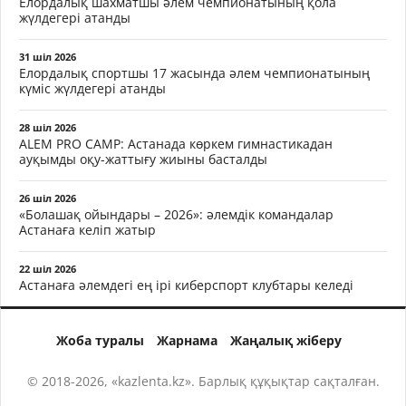
Елордалық шахматшы әлем чемпионатының қола
жүлдегері атанды
31 шіл 2026
Елордалық спортшы 17 жасында әлем чемпионатының
күміс жүлдегері атанды
28 шіл 2026
ALEM PRO CAMP: Астанада көркем гимнастикадан
ауқымды оқу-жаттығу жиыны басталды
26 шіл 2026
«Болашақ ойындары – 2026»: әлемдік командалар
Астанаға келіп жатыр
22 шіл 2026
Астанаға әлемдегі ең ірі киберспорт клубтары келеді
Жоба туралы
Жарнама
Жаңалық жіберу
© 2018-2026, «kazlenta.kz». Барлық құқықтар сақталған.