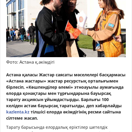
Фото: Астана қ.әкімдігі
Астана қаласы Жастар саясаты мәселелері басқармасы
«Астана жастары» жастар ресурстық орталығымен
бірлесіп, «Көшпенділер әлемі» этноауылы аумағында
елорда қонақтары мен тұрғындарына бауырсақ
тарату акциясын ұйымдастырды. Барлығы 100
келіден астам бауырсақ таратылды, деп хабарлайды
kazlenta.kz
тілшісі елорда әкімдігінің ресми сайтына
сілтеме жасап.
Тарату барысында елордалық еріктілер шетелдік