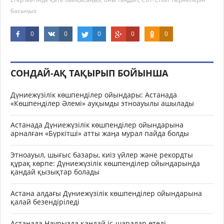
басыңыз
0
0
0
0
0
СОНДАЙ-АҚ ТАҚЫРЫП БОЙЫНША
Дүниежүзілік көшпенділер ойындары: Астанада
«Көшпенділер Әлемі» ауқымды этноауылы ашылады
Астанада Дүниежүзілік көшпенділер ойындарына
арналған «Бүркітші» атты жаңа мурал пайда болды
Этноауыл, шығыс базары, киіз үйлер және рекордты
құрақ көрпе: Дүниежүзілік көшпенділер ойындарында
қандай қызықтар болады
Астана алдағы Дүниежүзілік көшпенділер ойындарына
қалай безендіріледі
Астанада Наурызда қандай іс-шаралар өтеді