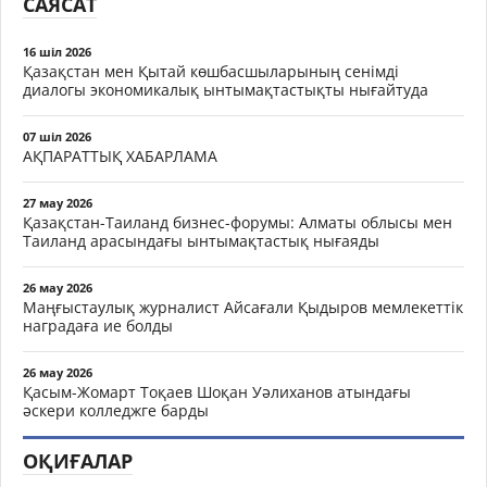
САЯСАТ
16 шіл 2026
Қазақстан мен Қытай көшбасшыларының сенімді
диалогы экономикалық ынтымақтастықты нығайтуда
07 шіл 2026
АҚПАРАТТЫҚ ХАБАРЛАМА
27 мау 2026
Қазақстан-Таиланд бизнес-форумы: Алматы облысы мен
Таиланд арасындағы ынтымақтастық нығаяды
26 мау 2026
Маңғыстаулық журналист Айсағали Қыдыров мемлекеттік
наградаға ие болды
26 мау 2026
Қасым-Жомарт Тоқаев Шоқан Уәлиханов атындағы
әскери колледжге барды
ОҚИҒАЛАР