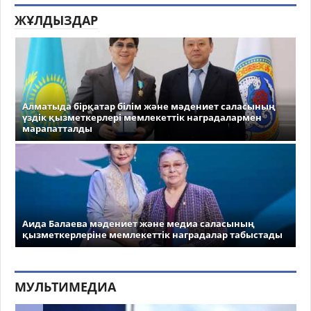
ЖҰЛДЫЗДАР
Алматыда бірқатар білім және мәдениет саласының
үздік қызметкерлері мемлекеттік наградалармен
марапатталды
Аида Балаева мәдениет және медиа саласының
қызметкерлеріне мемлекеттік наградалар табыстады
МУЛЬТИМЕДИА