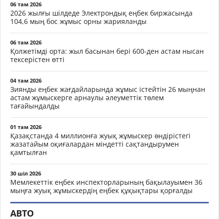
06 там 2026
2026 жылғы шілдеде Электрондық еңбек биржасында
104,6 мың бос жұмыс орны жарияланды
06 там 2026
Қолжетімді орта: жыл басынан бері 600-ден астам нысан
тексерістен өтті
04 там 2026
Зиянды еңбек жағдайларында жұмыс істейтін 26 мыңнан
астам жұмыскерге арнаулы әлеуметтік төлем
тағайындалды
01 там 2026
Қазақстанда 4 миллионға жуық жұмыскер өндірістегі
жазатайым оқиғалардан міндетті сақтандырумен
қамтылған
30 шіл 2026
Мемлекеттік еңбек инспекторларының бақылауымен 36
мыңға жуық жұмыскердің еңбек құқықтары қорғалды
АВТО