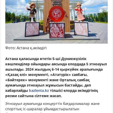
Фото: Астана қ.әкімдігі
Астана қаласында өтетін 5-ші Дүниежүзілік
көшпенділер ойындары аясында елордада 5 этноауыл
ашылады. 2024 жылдың 6-14 қыркүйек аралығында
«Қазақ елі» монументі, «Ататүрік» саябағы,
«Бәйтерек» монументі және Орталық саябақ
аумағында этноауыл жұмысын бастайды, деп
хабарлайды
kazlenta.kz
тілшісі елорда әкімдігінің
ресми сайтына сілтеме жасап.
Этноауыл аумағында концерттік бағдарламалар және
спорттық іс-шаралар ұйымдастырылатын