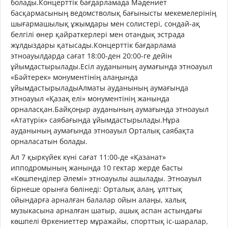
болады.Концерттік бағдарламада Мәдениет
басқармасының ведомстволық бағынысты мекемелерінің
шығармашылық ұжымдары мен солистері, сондай-ақ
белгілі өнер қайраткерлері мен отандық эстрада
жұлдыздары қатысады.Концерттік бағдарлама
этноауылдарда сағат 18:00-ден 20:00-ге дейін
ұйымдастырылады.Есіл ауданының аумағында этноауыл
«Бәйтерек» монументінің алаңында
ұйымдастырыладыАлматы ауданының аумағында
этноауыл «Қазақ елі» монументінің жанында
орналасқан.Байқоңыр ауданының аумағында этноауыл
«Ататүрік» саябағында ұйымдастырылады.Нұра
ауданының аумағында этноауыл Орталық саябақта
орналасатын болады.
Ал 7 қыркүйек күні сағат 11:00-де «Қазанат»
ипподромының жанында 10 гектар жерде басты
«Көшпенділер Әлемі» этноауылы ашылады. Этноауыл
бірнеше орынға бөлінеді: Орталық алаң, ұлттық
ойындарға арналған балалар ойын алаңы, халық
музыкасына арналған шатыр, ашық аспан астындағы
көшпелі Өркениеттер мұражайы, спорттық іс-шаралар,