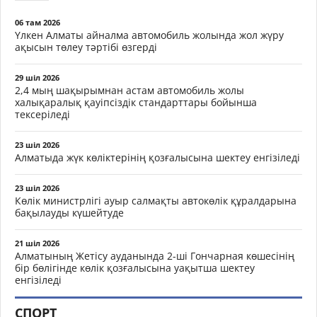
06 там 2026
Үлкен Алматы айналма автомобиль жолында жол жүру
ақысын төлеу тәртібі өзгерді
29 шіл 2026
2,4 мың шақырымнан астам автомобиль жолы
халықаралық қауіпсіздік стандарттары бойынша
тексеріледі
23 шіл 2026
Алматыда жүк көліктерінің қозғалысына шектеу енгізіледі
23 шіл 2026
Көлік министрлігі ауыр салмақты автокөлік құралдарына
бақылауды күшейтуде
21 шіл 2026
Алматының Жетісу ауданында 2-ші Гончарная көшесінің
бір бөлігінде көлік қозғалысына уақытша шектеу
енгізіледі
СПОРТ