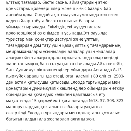
ұлттық тағамдар, басты сахна, аймақтардың этно-
қоныстары, қолөнершілер және шығыс базары бар
арнайы қала. Сондай-ақ этноауыл аумағында көптеген
кәдесыйлар табуға болатын шығыс базары
ұйымдастырылады. Еліміздің екі жүзден астам
қолөнершілері өз өнімдерін ұсынады.Этноауылда
туристер мен қонақтар дәстүрлі және ұлттық
тағамдардан дәм тату үшін қазақ ұлттық тағамдарының
мейрамханалары ұсынылады.Балалар үшін «Балалар
алаңы» ойын алаңы қарастырылған, онда олар көңілді
және танымдық бағытта уақыт өткізе алады.Айта кетейік,
5-ші Дүниежүзілік көшпенділер ойындары Астанада 8-13
қыркүйек аралығында өтеді, оған әлемнің 89 елінен 2500-
ден астам қатысушы қатысады.Елорда тұрғындары мен
қонақтарын Дүниежүзілік көшпенділер ойындарын өткізу
орындарына қоғамдық көлікпен қамтамасыз ету
мақсатында 15 қыркүйекті қоса алғанда №18, 37, 303, 323
маршруттардың қозғалыс сызбалары уақытша
өзгертілді.Елорда тұрғындары мен қонақтары қозғалыс
бағытын алдын ала жоспарлап алғаны жөн.
Егер мәтінде қате байқасаңыз, оны таңдап, Ctrl+Enter пернелерін