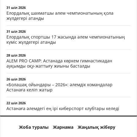
31 шіл 2026
Елордалық шахматшы әлем чемпионатының қола
жүлдегері атанды
31 шіл 2026
Елордалық спортшы 17 жасында әлем чемпионатының
күміс жүлдегері атанды
28 шіл 2026
ALEM PRO CAMP: Астанада көркем гимнастикадан
ауқымды оқу-жаттығу жиыны басталды
26 шіл 2026
«Болашақ ойындары – 2026»: әлемдік командалар
Астанаға келіп жатыр
22 шіл 2026
Астанаға әлемдегі ең ірі киберспорт клубтары келеді
Жоба туралы
Жарнама
Жаңалық жіберу