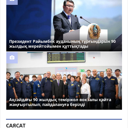
Президент Райымбек ауданының тұрғындарын 90
жылдық мерейтойымен құттықтады
Ақсайдағы 90 жылдық теміржол вокзалы қайта
жаңғыртылып, пайдалануға берілді
САЯСАТ