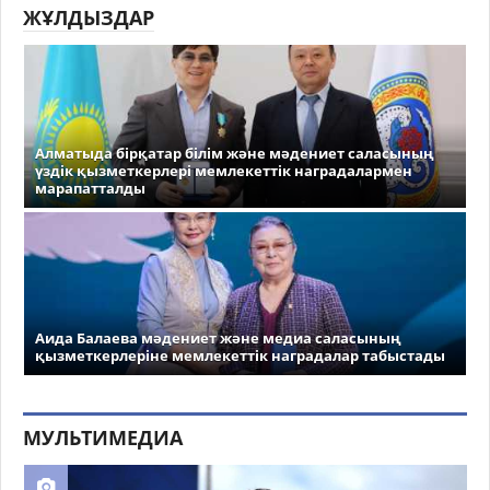
ЖҰЛДЫЗДАР
Алматыда бірқатар білім және мәдениет саласының
үздік қызметкерлері мемлекеттік наградалармен
марапатталды
Аида Балаева мәдениет және медиа саласының
қызметкерлеріне мемлекеттік наградалар табыстады
МУЛЬТИМЕДИА