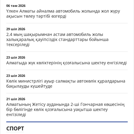
06 там 2026
Үлкен Алматы айналма автомобиль жолында жол жүру
ақысын төлеу тәртібі өзгерді
29 шіл 2026
2,4 мың шақырымнан астам автомобиль жолы
халықаралық қауіпсіздік стандарттары бойынша
тексеріледі
23 шіл 2026
Алматыда жүк көліктерінің қозғалысына шектеу енгізіледі
23 шіл 2026
Көлік министрлігі ауыр салмақты автокөлік құралдарына
бақылауды күшейтуде
21 шіл 2026
Алматының Жетісу ауданында 2-ші Гончарная көшесінің
бір бөлігінде көлік қозғалысына уақытша шектеу
енгізіледі
СПОРТ