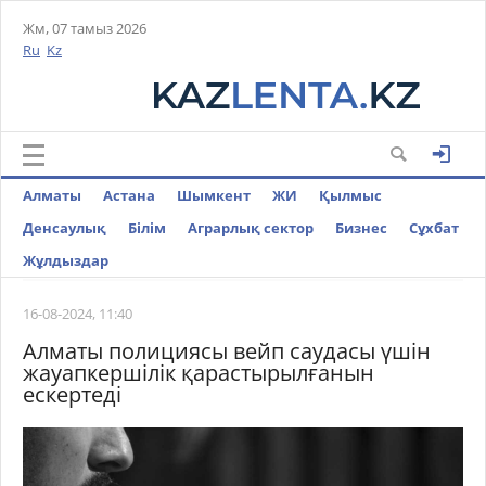
Жм, 07 тамыз 2026
Ru
Kz
Алматы
Астана
Шымкент
ЖИ
Қылмыс
Денсаулық
Білім
Аграрлық сектор
Бизнес
Cұхбат
Жұлдыздар
16-08-2024, 11:40
Алматы полициясы вейп саудасы үшін
жауапкершілік қарастырылғанын
ескертеді