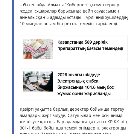
– Өткен айда Алматы “Киберпол” қызметкерлері
жедел іс-шаралар барысында вейп саудасымен
айналысқан 5 адамды ұстады. Түрлі өндірушілердің
10 мыңнан астам бір реттік темекісі тәркіленді.
Қазақстанда 589 дәрілік
препараттың бағасы төмендеді
2026 жылғы шілдеде
Электрондық еңбек
биржасында 104,6 мың бос
жұмыс орны жарияланды
Қазіргі уақытта барлық деректер бойынша тергеу
амалдары жүргізілуде. Сатушылар мен осы өнімді
жеткізуге қатысы бар адамдарға қатысты ҚР ҚК-нің
301-1 бабы бойынша темекі өнімдерін, электронды