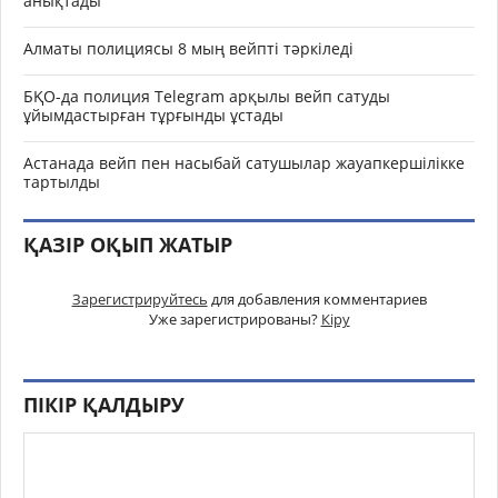
анықтады
Алматы полициясы 8 мың вейпті тәркіледі
БҚО-да полиция Telegram арқылы вейп сатуды
ұйымдастырған тұрғынды ұстады
Астанада вейп пен насыбай сатушылар жауапкершілікке
тартылды
ҚАЗІР ОҚЫП ЖАТЫР
Зарегистрируйтесь
для добавления комментариев
Уже зарегистрированы?
Кіру
ПІКІР ҚАЛДЫРУ