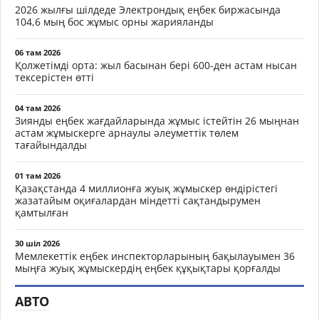
2026 жылғы шілдеде Электрондық еңбек биржасында
104,6 мың бос жұмыс орны жарияланды
06 там 2026
Қолжетімді орта: жыл басынан бері 600-ден астам нысан
тексерістен өтті
04 там 2026
Зиянды еңбек жағдайларында жұмыс істейтін 26 мыңнан
астам жұмыскерге арнаулы әлеуметтік төлем
тағайындалды
01 там 2026
Қазақстанда 4 миллионға жуық жұмыскер өндірістегі
жазатайым оқиғалардан міндетті сақтандырумен
қамтылған
30 шіл 2026
Мемлекеттік еңбек инспекторларының бақылауымен 36
мыңға жуық жұмыскердің еңбек құқықтары қорғалды
АВТО