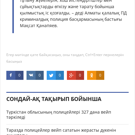
тұтыну жүйелерін, хош иістендіргіштер мен
сұйықтықтарды өткізу және тарату бойынша
қылмыстық іс қозғалды, – деді Алматы қалалық ПД
криминалдық полиция басқармасының бастығы
Мақсат Қанапяев.
Егер мәтінде қате байқасаңыз, оны таңдап, Ctrl+Enter пернелерін
басыңыз
0
0
0
0
0
СОНДАЙ-АҚ ТАҚЫРЫП БОЙЫНША
Түркістан облысының полицейлері 327 дана вейп
тәркіледі
Таразда полицейлер вейп сататын жерасты дүкенін