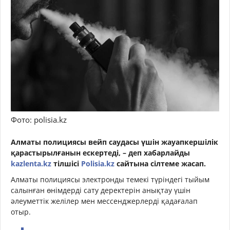
Фото: polisia.kz
Алматы полициясы вейп саудасы үшін жауапкершілік
қарастырылғанын ескертеді, – деп хабарлайды
kazlenta.kz
тілшісі
Polisia.kz
сайтына сілтеме жасап.
Алматы полициясы электронды темекі түріндегі тыйым
салынған өнімдерді сату деректерін анықтау үшін
әлеуметтік желілер мен мессенджерлерді қадағалап
отыр.