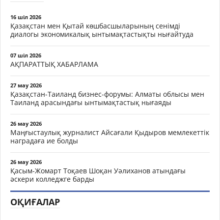
16 шіл 2026
Қазақстан мен Қытай көшбасшыларының сенімді
диалогы экономикалық ынтымақтастықты нығайтуда
07 шіл 2026
АҚПАРАТТЫҚ ХАБАРЛАМА
27 мау 2026
Қазақстан-Таиланд бизнес-форумы: Алматы облысы мен
Таиланд арасындағы ынтымақтастық нығаяды
26 мау 2026
Маңғыстаулық журналист Айсағали Қыдыров мемлекеттік
наградаға ие болды
26 мау 2026
Қасым-Жомарт Тоқаев Шоқан Уәлиханов атындағы
әскери колледжге барды
ОҚИҒАЛАР