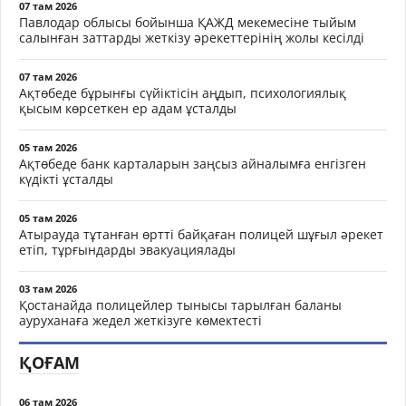
07 там 2026
Павлодар облысы бойынша ҚАЖД мекемесіне тыйым
салынған заттарды жеткізу әрекеттерінің жолы кесілді
07 там 2026
Ақтөбеде бұрынғы сүйіктісін аңдып, психологиялық
қысым көрсеткен ер адам ұсталды
05 там 2026
Ақтөбеде банк карталарын заңсыз айналымға енгізген
күдікті ұсталды
05 там 2026
Атырауда тұтанған өртті байқаған полицей шұғыл әрекет
етіп, тұрғындарды эвакуациялады
03 там 2026
Қостанайда полицейлер тынысы тарылған баланы
ауруханаға жедел жеткізуге көмектесті
ҚОҒАМ
06 там 2026