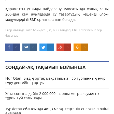
Қаражатты ұтымды пайдалану мақсатында халық саны
200-ден кем ауылдарда су тазартудың кешенді блок-
модульдері (КБМ) орнатылатын болады.
Егер мәтінде қате байқасаңыз, оны таңдап, Ctrl+Enter пернелерін
басыңыз
0
0
0
0
0
СОНДАЙ-АҚ ТАҚЫРЫП БОЙЫНША
Nur Otan: Біздің ортақ мақсатымыз - әр тұрғынның өмір
сүру деңгейінің артуы
Жыл соңына дейін 2 000 000 шаршы метр әлеуметтік
тұрғын үй салынады
Түркістан облысында 481,3 млрд. теңгенің өнеркәсіп өнімі
өндірілді