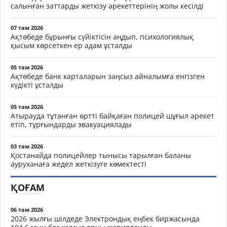
салынған заттарды жеткізу әрекеттерінің жолы кесілді
07 там 2026
Ақтөбеде бұрынғы сүйіктісін аңдып, психологиялық
қысым көрсеткен ер адам ұсталды
05 там 2026
Ақтөбеде банк карталарын заңсыз айналымға енгізген
күдікті ұсталды
05 там 2026
Атырауда тұтанған өртті байқаған полицей шұғыл әрекет
етіп, тұрғындарды эвакуациялады
03 там 2026
Қостанайда полицейлер тынысы тарылған баланы
ауруханаға жедел жеткізуге көмектесті
ҚОҒАМ
06 там 2026
2026 жылғы шілдеде Электрондық еңбек биржасында