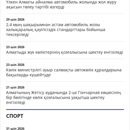
Үлкен Алматы айналма автомобиль жолында жол жүру
ақысын төлеу тәртібі өзгерді
29 шіл 2026
2,4 мың шақырымнан астам автомобиль жолы
халықаралық қауіпсіздік стандарттары бойынша
тексеріледі
23 шіл 2026
Алматыда жүк көліктерінің қозғалысына шектеу енгізіледі
23 шіл 2026
Көлік министрлігі ауыр салмақты автокөлік құралдарына
бақылауды күшейтуде
21 шіл 2026
Алматының Жетісу ауданында 2-ші Гончарная көшесінің
бір бөлігінде көлік қозғалысына уақытша шектеу
енгізіледі
СПОРТ
31 шіл 2026