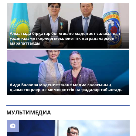
Алматыда бірқатар білім және мәдениет саласының
үздік қызметкерлері мемлекеттік наградалармен
марапатталды
Аида Балаева мәдениет және медиа саласының
қызметкерлеріне мемлекеттік наградалар табыстады
МУЛЬТИМЕДИА