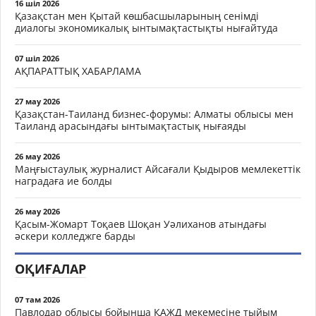
16 шіл 2026
Қазақстан мен Қытай көшбасшыларының сенімді
диалогы экономикалық ынтымақтастықты нығайтуда
07 шіл 2026
АҚПАРАТТЫҚ ХАБАРЛАМА
27 мау 2026
Қазақстан-Таиланд бизнес-форумы: Алматы облысы мен
Таиланд арасындағы ынтымақтастық нығаяды
26 мау 2026
Маңғыстаулық журналист Айсағали Қыдыров мемлекеттік
наградаға ие болды
26 мау 2026
Қасым-Жомарт Тоқаев Шоқан Уәлиханов атындағы
әскери колледжге барды
ОҚИҒАЛАР
07 там 2026
Павлодар облысы бойынша ҚАЖД мекемесіне тыйым