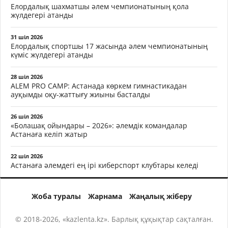
Елордалық шахматшы әлем чемпионатының қола
жүлдегері атанды
31 шіл 2026
Елордалық спортшы 17 жасында әлем чемпионатының
күміс жүлдегері атанды
28 шіл 2026
ALEM PRO CAMP: Астанада көркем гимнастикадан
ауқымды оқу-жаттығу жиыны басталды
26 шіл 2026
«Болашақ ойындары – 2026»: әлемдік командалар
Астанаға келіп жатыр
22 шіл 2026
Астанаға әлемдегі ең ірі киберспорт клубтары келеді
Жоба туралы
Жарнама
Жаңалық жіберу
© 2018-2026, «kazlenta.kz». Барлық құқықтар сақталған.