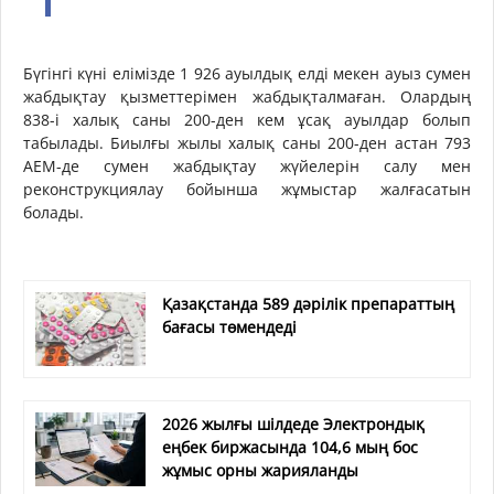
Бүгінгі күні елімізде 1 926 ауылдық елді мекен ауыз сумен
жабдықтау қызметтерімен жабдықталмаған. Олардың
838-і халық саны 200-ден кем ұсақ ауылдар болып
табылады. Биылғы жылы халық саны 200-ден астан 793
АЕМ-де сумен жабдықтау жүйелерін салу мен
реконструкциялау бойынша жұмыстар жалғасатын
болады.
Қазақстанда 589 дәрілік препараттың
бағасы төмендеді
2026 жылғы шілдеде Электрондық
еңбек биржасында 104,6 мың бос
жұмыс орны жарияланды