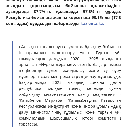
жылдың қорытындысы бойынша қолжетімділік
ауылдарда 87,7%-ті, қалаларда 97,5%-ті құрады.
Республика бойынша жалпы көрсеткіш 93,1%-ды (17,5
млн. адам) құрды,
деп хабарлайды
kazlenta.kz.
«Халықты сапалы ауыз сумен жабдықтау бойынша
іс-шараларды жалғастыру үшін, Тұрғын үй-
коммуналдық дамудың 2020 – 2025 жылдарға
арналған «Нұрлы жер» мемлекеттік бағдарламасы
шеңберінде сумен жабдықтау және су бұру
жүйелерін салу мен реконструкциялау жүргізілуде.
Бағдарламада 2025 жылдың соңына дейін
республика халқын толық көлемде сумен
жабдықтау қызметтерімен қамту көзделген», -
Жаймбетов Мархабат Жайымбетұлы, Қазақстан
Республикасы Индустрия және инфрақұрылымдық
даму министрлігінің Құрылыс және тұрғын үй-
коммуналдық шаруашылық істері комитетінің
төрағасы.