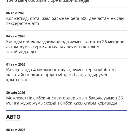
104,6 мың бос жұмыс орны жарияланды
06 там 2026
Қолжетімді орта: жыл басынан бері 600-ден астам нысан
тексерістен өтті
04 там 2026
Зиянды еңбек жағдайларында жұмыс істейтін 26 мыңнан
астам жұмыскерге арнаулы әлеуметтік төлем
тағайындалды
01 там 2026
Қазақстанда 4 миллионға жуық жұмыскер өндірістегі
жазатайым оқиғалардан міндетті сақтандырумен
қамтылған
30 шіл 2026
Мемлекеттік еңбек инспекторларының бақылауымен 36
мыңға жуық жұмыскердің еңбек құқықтары қорғалды
АВТО
06 там 2026