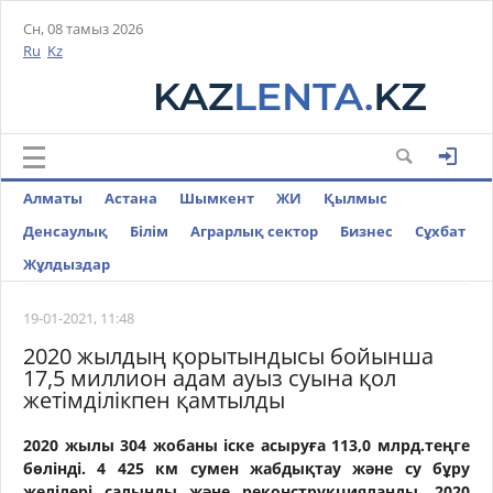
Сн, 08 тамыз 2026
Ru
Kz
Алматы
Астана
Шымкент
ЖИ
Қылмыс
Денсаулық
Білім
Аграрлық сектор
Бизнес
Cұхбат
Жұлдыздар
19-01-2021, 11:48
2020 жылдың қорытындысы бойынша
17,5 миллион адам ауыз суына қол
жетімділікпен қамтылды
2020 жылы 304 жобаны іске асыруға 113,0 млрд.теңге
бөлінді. 4 425 км сумен жабдықтау және су бұру
желілері салынды және реконструкцияланды. 2020