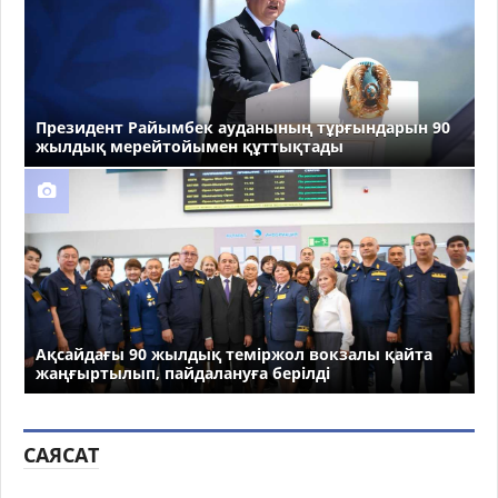
Президент Райымбек ауданының тұрғындарын 90
жылдық мерейтойымен құттықтады
Ақсайдағы 90 жылдық теміржол вокзалы қайта
жаңғыртылып, пайдалануға берілді
САЯСАТ