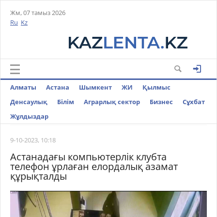
Жм, 07 тамыз 2026
Ru
Kz
Алматы
Астана
Шымкент
ЖИ
Қылмыс
Денсаулық
Білім
Аграрлық сектор
Бизнес
Cұхбат
Жұлдыздар
9-10-2023, 10:18
Астанадағы компьютерлік клубта
телефон ұрлаған елордалық азамат
құрықталды