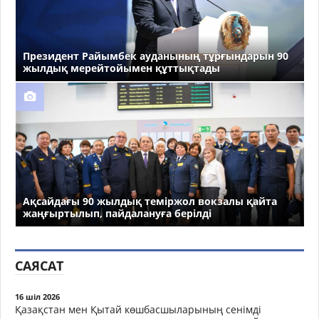
Президент Райымбек ауданының тұрғындарын 90
жылдық мерейтойымен құттықтады
Ақсайдағы 90 жылдық теміржол вокзалы қайта
жаңғыртылып, пайдалануға берілді
САЯСАТ
16 шіл 2026
Қазақстан мен Қытай көшбасшыларының сенімді