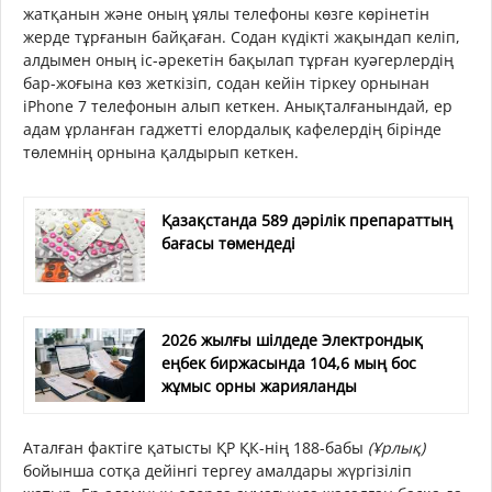
жатқанын және оның ұялы телефоны көзге көрінетін
жерде тұрғанын байқаған. Содан күдікті жақындап келіп,
алдымен оның іс-әрекетін бақылап тұрған куәгерлердің
бар-жоғына көз жеткізіп, содан кейін тіркеу орнынан
iPhone 7 телефонын алып кеткен. Анықталғанындай, ер
адам ұрланған гаджетті елордалық кафелердің бірінде
төлемнің орнына қалдырып кеткен.
Қазақстанда 589 дәрілік препараттың
бағасы төмендеді
2026 жылғы шілдеде Электрондық
еңбек биржасында 104,6 мың бос
жұмыс орны жарияланды
Аталған фактіге қатысты ҚР ҚК-нің 188-бабы
(Ұрлық)
бойынша сотқа дейінгі тергеу амалдары жүргізіліп