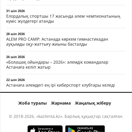
31 шіл 2026
Елордалық спортшы 17 жасында әлем чемпионатының
күміс жүлдегері атанды
28 шіл 2026
ALEM PRO CAMP: Астанада көркем гимнастикадан
ауқымды оқу-жаттығу жиыны басталды
26 шіл 2026
«Болашақ ойындары – 2026»: әлемдік командалар
Астанаға келіп жатыр
22 шіл 2026
Астанаға әлемдегі ең ірі киберспорт клубтары келеді
Жоба туралы
Жарнама
Жаңалық жіберу
© 2018-2026, «kazlenta.kz». Барлық құқықтар сақталған.