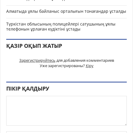
Алматыда ұялы байланыс орталығын тонағандар ұсталды
Түркістан облысының полицейлері сатушының ұялы
телефонын ұрлаған күдіктіні ұстады
ҚАЗІР ОҚЫП ЖАТЫР
Зарегистрируйтесь
для добавления комментариев
Уже зарегистрированы?
Кіру
ПІКІР ҚАЛДЫРУ