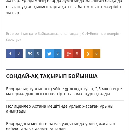
жатыр. Ер адамның елорда аумағында жасалған басқа да
осыған ұқсас қылмыстарға қатысы бар-жоғын тексеріліп
жатыр.
Егер мәтінде қате байқасаңыз, оны таңдап, Ctrl+Enter пернелерін
басыңыз
0
0
0
0
0
СОНДАЙ-АҚ ТАҚЫРЫП БОЙЫНША
Елордалық тұрғынның үйіне ұрлыққа түсіп, 2,5 млн теңге
материалдық шығын келтірген азамат құрықталды
Полицейлер Астана мешітінде ұрлық жасаған ұрыны
анықтады
Елордадағы мешітте намаз уақытында ұрлық жасаған
өзбекстандық азамат ұсталды