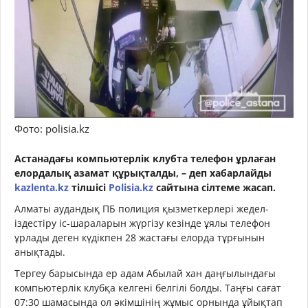
Фото: polisia.kz
Астанадағы компьютерлік клубта телефон ұрлаған
елордалық азамат құрықталды, – деп хабарлайды
kazlenta.kz
тілшісі
Polisia.kz
сайтына сілтеме жасап.
Алматы аудандық ПБ полиция қызметкерлері жедел-
іздестіру іс-шараларын жүргізу кезінде ұялы телефон
ұрлады деген күдікпен 28 жастағы елорда тұрғынын
анықтады.
Тергеу барысында ер адам Абылай хан даңғылындағы
компьютерлік клубқа келгені белгілі болды. Таңғы сағат
07:30 шамасында ол әкімшінің жұмыс орнында ұйықтап