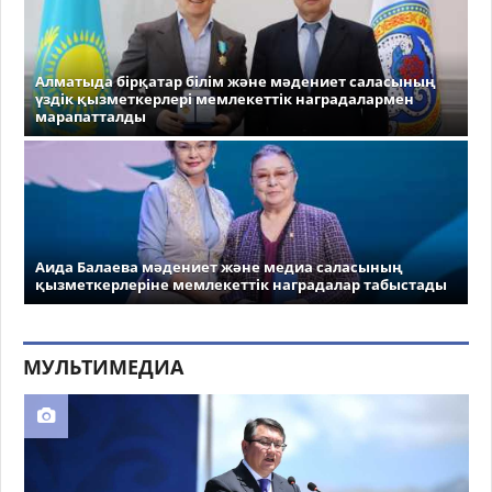
Алматыда бірқатар білім және мәдениет саласының
үздік қызметкерлері мемлекеттік наградалармен
марапатталды
Аида Балаева мәдениет және медиа саласының
қызметкерлеріне мемлекеттік наградалар табыстады
МУЛЬТИМЕДИА