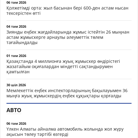
06 там 2026
Қолжетімді орта: жыл басынан бері 600-ден астам нысан
тексерістен өтті
04 там 2026
Зиянды еңбек жағдайларында жұмыс істейтін 26 мыңнан
астам жұмыскерге арнаулы әлеуметтік төлем
тағайындалды
01 там 2026
Қазақстанда 4 миллионға жуық жұмыскер өндірістегі
жазатайым оқиғалардан міндетті сақтандырумен
қамтылған
30 шіл 2026
Мемлекеттік еңбек инспекторларының бақылауымен 36
мыңға жуық жұмыскердің еңбек құқықтары қорғалды
АВТО
06 там 2026
Үлкен Алматы айналма автомобиль жолында жол жүру
ақысын төлеу тәртібі өзгерді