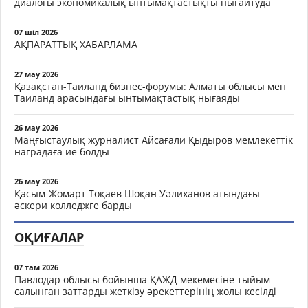
диалогы экономикалық ынтымақтастықты нығайтуда
07 шіл 2026
АҚПАРАТТЫҚ ХАБАРЛАМА
27 мау 2026
Қазақстан-Таиланд бизнес-форумы: Алматы облысы мен
Таиланд арасындағы ынтымақтастық нығаяды
26 мау 2026
Маңғыстаулық журналист Айсағали Қыдыров мемлекеттік
наградаға ие болды
26 мау 2026
Қасым-Жомарт Тоқаев Шоқан Уәлиханов атындағы
әскери колледжге барды
ОҚИҒАЛАР
07 там 2026
Павлодар облысы бойынша ҚАЖД мекемесіне тыйым
салынған заттарды жеткізу әрекеттерінің жолы кесілді