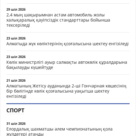
29 шіл 2026
2,4 мың шақырымнан астам автомобиль жолы
халықаралық қауіпсіздік стандарттары бойынша
тексеріледі
23 шіл 2026
Алматыда жүк көліктерінің қозғалысына шектеу енгізіледі
23 шіл 2026
Көлік министрлігі ауыр салмақты автокөлік құралдарына
бақылауды күшейтуде
21 шіл 2026
Алматының Жетісу ауданында 2-ші Гончарная көшесінің
бір бөлігінде көлік қозғалысына уақытша шектеу
енгізіледі
СПОРТ
31 шіл 2026
Елордалық шахматшы әлем чемпионатының қола
жүлдегері атанды