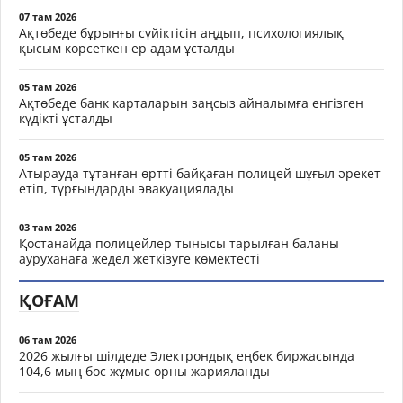
07 там 2026
Ақтөбеде бұрынғы сүйіктісін аңдып, психологиялық
қысым көрсеткен ер адам ұсталды
05 там 2026
Ақтөбеде банк карталарын заңсыз айналымға енгізген
күдікті ұсталды
05 там 2026
Атырауда тұтанған өртті байқаған полицей шұғыл әрекет
етіп, тұрғындарды эвакуациялады
03 там 2026
Қостанайда полицейлер тынысы тарылған баланы
ауруханаға жедел жеткізуге көмектесті
ҚОҒАМ
06 там 2026
2026 жылғы шілдеде Электрондық еңбек биржасында
104,6 мың бос жұмыс орны жарияланды