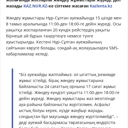
жазады
KAZ.NUR.KZ
-ке сілтеме жасаған
Kazlenta.kz
Жөндеу жұмыстары Нұр-Сұлтан әуежайында 15 шілде мен
8 тамыз аралығында 11:00-ден 18:00-ге дейін жүреді. Осы
уақытқа жоспарланған 20 күндік рейстердің уақыты
бірнеше ай бұрын таңертеңге немесе түнге
ауыстырылды. Кестені Нұр-Cұлтан әуежайының
сайтынан көруге болады, сондай-ақ жолаушыларға SMS-
хабарламалар келеді.
"Біз әуежайды жаппаймыз: ол штаттық режимде
жұмыс істейді, бірақ жөндеу жұмыстарына
байланысты 24 сағаттың орнына 17 сағат жұмыс
істейді. Жөндеу күндізгі уақытта 11:00-ден 18:00-ге
дейін жүреді. Жөндеу жұмыстары жаз мезгілінде
ауа-райына байланысты жүргізілмек. Асфальт
ыстық болуы керек, күзде жаңбыр жауады,
сондықтан бұл маусымда жөндеу жүргізілмейді", –
деді әуежай басқармасы төрағасының өндірістік