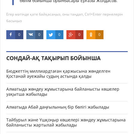
бөлім бойынша орынбасары Ерғазы Жолдасов.
Егер мәтінде қате байқасаңыз, оны таңдап, Ctrl+Enter пернелерін
басыңыз
0
0
0
0
0
СОНДАЙ-АҚ ТАҚЫРЫП БОЙЫНША
Бюджеттің миллиардтаған қаржысына жөнделген
Қостанай әуежайы судың астында қалды
Алматыда жөндеу жұмыстарына байланысты көшелер
уақытша жабылады
Алматыда Абай даңғылының бір бөлігі жабылады
Тайбурыл және Үшқоңыр көшелері жөндеу жұмыстарына
байланысты жартылай жабылады