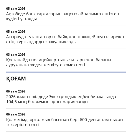
05 там 2026
Ақтөбеде банк карталарын заңсыз айналымға енгізген
күдікті ұсталды
05 там 2026
Атырауда тұтанған өртті байқаған полицей шұғыл әрекет
етіп, тұрғындарды эвакуациялады
03 там 2026
Қостанайда полицейлер тынысы тарылған баланы
ауруханаға жедел жеткізуге көмектесті
ҚОҒАМ
06 там 2026
2026 жылғы шілдеде Электрондық еңбек биржасында
104,6 мың бос жұмыс орны жарияланды
06 там 2026
Қолжетімді орта: жыл басынан бері 600-ден астам нысан
тексерістен өтті