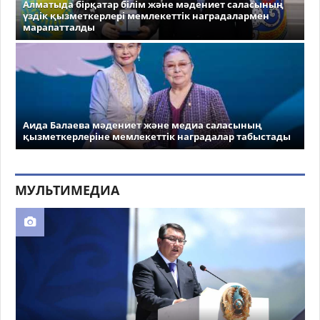
Алматыда бірқатар білім және мәдениет саласының
үздік қызметкерлері мемлекеттік наградалармен
марапатталды
Аида Балаева мәдениет және медиа саласының
қызметкерлеріне мемлекеттік наградалар табыстады
МУЛЬТИМЕДИА