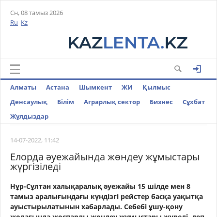
Сн, 08 тамыз 2026
Ru
Kz
Алматы
Астана
Шымкент
ЖИ
Қылмыс
Денсаулық
Білім
Аграрлық сектор
Бизнес
Cұхбат
Жұлдыздар
14-07-2022, 11:42
Елорда әуежайында жөндеу жұмыстары
жүргізіледі
Нұр-Cұлтан халықаралық әуежайы 15 шілде мен 8
тамыз аралығындағы күндізгі рейстер басқа уақытқа
ауыстырылатынын хабарлады. Себебі ұшу-қону
жолағында жоспарлы жөндеу жұмыстары жүреді, деп