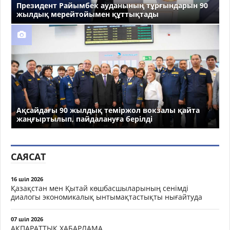
Президент Райымбек ауданының тұрғындарын 90
жылдық мерейтойымен құттықтады
Ақсайдағы 90 жылдық теміржол вокзалы қайта
жаңғыртылып, пайдалануға берілді
САЯСАТ
16 шіл 2026
Қазақстан мен Қытай көшбасшыларының сенімді
диалогы экономикалық ынтымақтастықты нығайтуда
07 шіл 2026
АҚПАРАТТЫҚ ХАБАРЛАМА