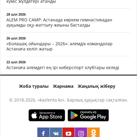
күміс жүлдегері атанды
28 шіл 2026
ALEM PRO CAMP: Астанада көркем гимнастикадан
ауқымды оқу-жаттығу жиыны басталды
26 шіл 2026
«Болашақ ойындары – 2026»: әлемдік командалар
Астанаға келіп жатыр
22 шіл 2026
Астанаға әлемдегі ең ірі киберспорт клубтары келеді
Жоба туралы
Жарнама
Жаңалық жіберу
© 2018-2026, «kazlenta.kz». Барлық құқықтар сақталған.