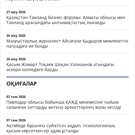
27 мау 2026
Қазақстан-Таиланд бизнес-форумы: Алматы облысы мен
Таиланд арасындағы ынтымақтастық нығаяды
26 мау 2026
Маңғыстаулық журналист Айсағали Қыдыров мемлекеттік
наградаға ие болды
26 мау 2026
Қасым-Жомарт Тоқаев Шоқан Уәлиханов атындағы
әскери колледжге барды
ОҚИҒАЛАР
07 там 2026
Павлодар облысы бойынша ҚАЖД мекемесіне тыйым
салынған заттарды жеткізу әрекеттерінің жолы кесілді
07 там 2026
Ақтөбеде бұрынғы сүйіктісін аңдып, психологиялық
қысым көрсеткен ер адам ұсталды