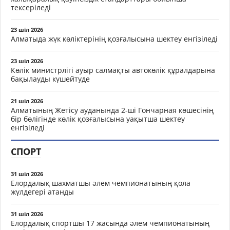
тексеріледі
23 шіл 2026
Алматыда жүк көліктерінің қозғалысына шектеу енгізіледі
23 шіл 2026
Көлік министрлігі ауыр салмақты автокөлік құралдарына
бақылауды күшейтуде
21 шіл 2026
Алматының Жетісу ауданында 2-ші Гончарная көшесінің
бір бөлігінде көлік қозғалысына уақытша шектеу
енгізіледі
СПОРТ
31 шіл 2026
Елордалық шахматшы әлем чемпионатының қола
жүлдегері атанды
31 шіл 2026
Елордалық спортшы 17 жасында әлем чемпионатының