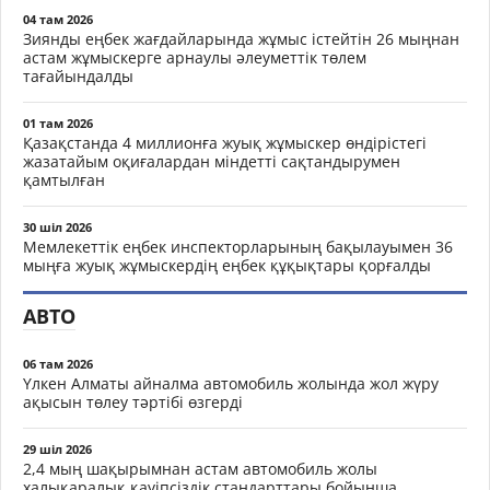
04 там 2026
Зиянды еңбек жағдайларында жұмыс істейтін 26 мыңнан
астам жұмыскерге арнаулы әлеуметтік төлем
тағайындалды
01 там 2026
Қазақстанда 4 миллионға жуық жұмыскер өндірістегі
жазатайым оқиғалардан міндетті сақтандырумен
қамтылған
30 шіл 2026
Мемлекеттік еңбек инспекторларының бақылауымен 36
мыңға жуық жұмыскердің еңбек құқықтары қорғалды
АВТО
06 там 2026
Үлкен Алматы айналма автомобиль жолында жол жүру
ақысын төлеу тәртібі өзгерді
29 шіл 2026
2,4 мың шақырымнан астам автомобиль жолы
халықаралық қауіпсіздік стандарттары бойынша