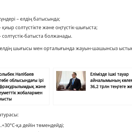
:
үндері – елдің батысында;
 қиыр солтүстікте және оңтүстік-шығыста;
– солтүстік-батыста болжанады.
 елдің шығысы мен орталығында жауын-шашынсыз ыстық
рлыбек Нәлібаев
Елімізде ішкі тауар
төбе облысындағы ірі
айналымының көле
фрақұрылымдық және
36,2 трлн теңгеге же
еуметтік жобалармен
нысты
атурасы:
+30°С-қа дейін төмендейді;