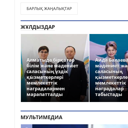
БАРЛЫҚ ЖАҢАЛЫҚТАР
ЖҰЛДЫЗДАР
Алматыда бірқатар
Аида Балаев
білім және мәдениет
мәдениет жә
саласының үздік
саласының
қызметкерлері
қызметкерле
мемлекеттік
мемлекеттік
наградалармен
наградалар
марапатталды
табыстады
МУЛЬТИМЕДИА