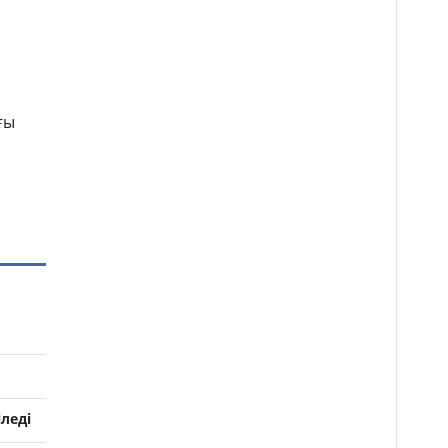
ғы
леді