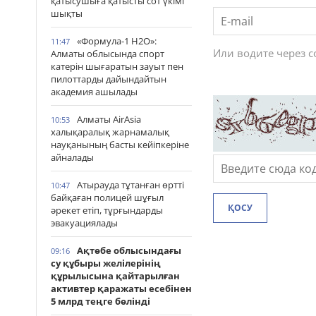
қатысушыға қатысты сот үкімі
шықты
«Формула-1 H2O»:
11:47
Или водите через 
Алматы облысында спорт
катерін шығаратын зауыт пен
пилоттарды дайындайтын
академия ашылады
Алматы AirAsia
10:53
халықаралық жарнамалық
науқанының басты кейіпкеріне
айналады
Атырауда тұтанған өртті
10:47
байқаған полицей шұғыл
ҚОСУ
әрекет етіп, тұрғындарды
эвакуациялады
Ақтөбе облысындағы
09:16
су құбыры желілерінің
құрылысына қайтарылған
активтер қаражаты есебінен
5 млрд теңге бөлінді