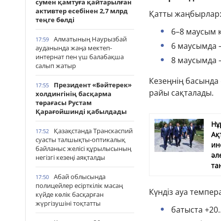
сумен қамтуға қайтарылған
активтер есебінен 2,7 млрд
Қатты жаңбырлар
теңге бөлді
6–8 маусым к
Алматының Наурызбай
17:59
6 маусымда –
ауданында жаңа мектеп-
интернат пен үш балабақша
8 маусымда 
салып жатыр
Кезеңнің басында
Президент «Бәйтерек»
17:55
райы сақталады.
холдингінің басқарма
төрағасы Рустам
Қарағойшинді қабылдады
Нұ
Қазақстанда Транскаспий
17:52
Ақ
суасты талшықты-оптикалық
ин
байланыс желісі құрылысының
әл
негізгі кезеңі аяқталды
та
Абай облысында
17:50
полицейлер есірткілік масаң
Күндіз ауа темпер
күйде көлік басқарған
жүргізушіні тоқтатты
батыста +20…