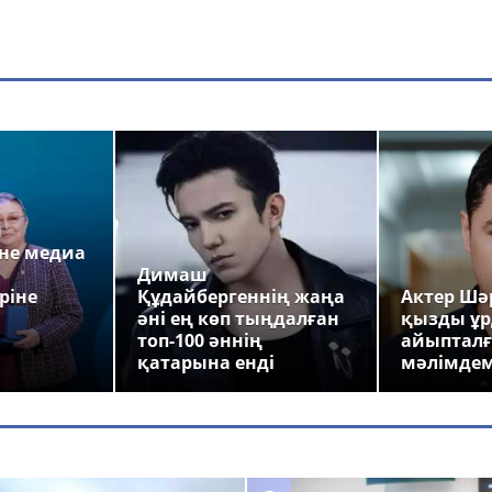
а
не медиа
Димаш
ріне
Құдайбергеннің жаңа
Актер Шәр
әні ең көп тыңдалған
қызды ұр
топ-100 әннің
айыпталғ
қатарына енді
мәлімде