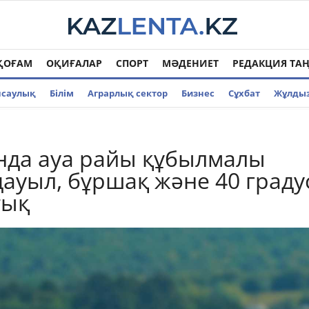
ҚОҒАМ
ОҚИҒАЛАР
СПОРТ
МӘДЕНИЕТ
РЕДАКЦИЯ ТА
нсаулық
Білім
Аграрлық сектор
Бизнес
Cұхбат
Жұлды
нда ауа райы құбылмалы
дауыл, бұршақ және 40 граду
тық