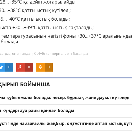
+28…+35°С-қа дейін жоғарылайды;
0…+38°С қатты ыстық күтіледі;
+35…+40°С қатты ыстық болады;
ғыста +30…+39°С қатты ыстық сақталады;
 температурасының негізгі фоны +30…+37°С аралығында
 болады.
саңыз, оны таңдап, Ctrl+Enter пернелерін басыңыз
0
0
0
АҚЫРЫП БОЙЫНША
айы құбылмалы болады: нөсер, бұршақ және дауыл күтіледі
ы күндері ауа райы қандай болады
стігінде найзағайлы жаңбыр, оңтүстігінде аптап ыстық күті