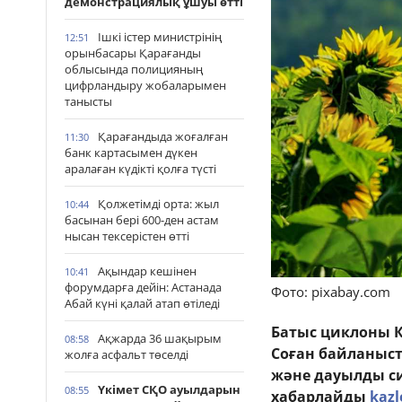
демонстрациялық ұшуы өтті
Ішкі істер министрінің
12:51
орынбасары Қарағанды
облысында полицияның
цифрландыру жобаларымен
танысты
Қарағандыда жоғалған
11:30
банк картасымен дүкен
аралаған күдікті қолға түсті
Қолжетімді орта: жыл
10:44
басынан бері 600-ден астам
нысан тексерістен өтті
Ақындар кешінен
10:41
форумдарға дейін: Астанада
Фото: pixabay.com
Абай күні қалай атап өтіледі
Батыс циклоны Қ
Ақжарда 36 шақырым
08:58
Соған байланыст
жолға асфальт төселді
және дауылды сип
Үкімет СҚО ауылдарын
08:55
хабарлайды
kazl