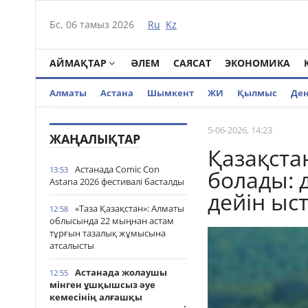
Бс, 06 тамыз 2026
Ru
Kz
АЙМАҚТАР
ӘЛЕМ
САЯСАТ
ЭКОНОМИКА
Алматы
Астана
Шымкент
ЖИ
Қылмыс
Де
5-06-2026, 14:23
ЖАҢАЛЫҚТАР
Қазақста
Астанада Comic Con
13:53
болады: 
Astana 2026 фестивалі басталды
дейін ыс
«Таза Қазақстан»: Алматы
12:58
облысында 22 мыңнан астам
тұрғын тазалық жұмысына
атсалысты
Астанада жолаушы
12:55
мінген ұшқышсыз әуе
кемесінің алғашқы