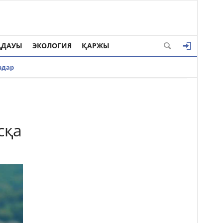
ҢДАУЫ
ЭКОЛОГИЯ
ҚАРЖЫ
здар
сқа