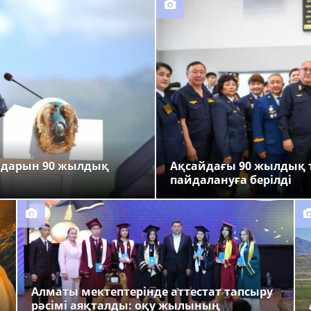
ндарын 90 жылдық
Ақсайдағы 90 жылдық 
пайдалануға берілді
Алматы мектептерінде аттестат тапсыру
рәсімі аяқталды: оқу жылының