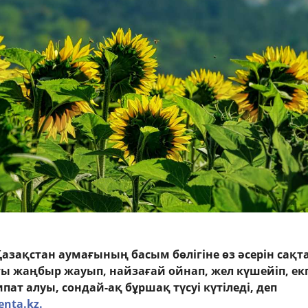
азақстан аумағының басым бөлігіне өз әсерін сақт
ы жаңбыр жауып, найзағай ойнап, жел күшейіп, екп
ат алуы, сондай-ақ бұршақ түсуі күтіледі, деп
enta.kz.