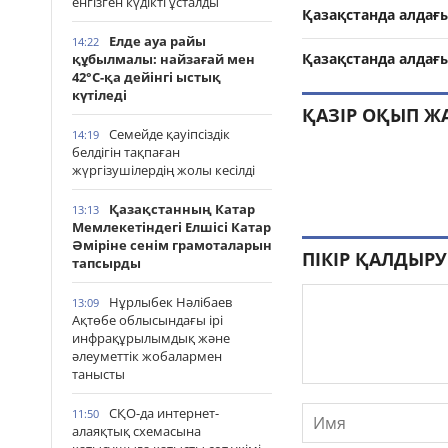
енгізген күдікті ұсталды
Қазақстанда алдағ
Елде ауа райы
14:22
Қазақстанда алдағ
құбылмалы: найзағай мен
42°С-қа дейінгі ыстық
күтіледі
ҚАЗІР ОҚЫП Ж
Семейде қауіпсіздік
14:19
белдігін тақпаған
жүргізушілердің жолы кесілді
Қазақстанның Катар
13:13
Мемлекетіндегі Елшісі Катар
Әміріне сенім грамоталарын
ПІКІР ҚАЛДЫРУ
тапсырды
Нұрлыбек Нәлібаев
13:09
Ақтөбе облысындағы ірі
инфрақұрылымдық және
әлеуметтік жобалармен
танысты
СҚО-да интернет-
11:50
алаяқтық схемасына