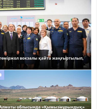
теміржол вокзалы қайта жаңғыртылып,
Алматы облысында «Қымызмұрындық»