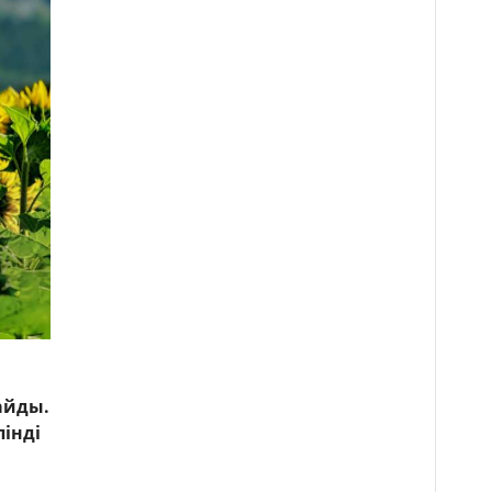
айды.
інді