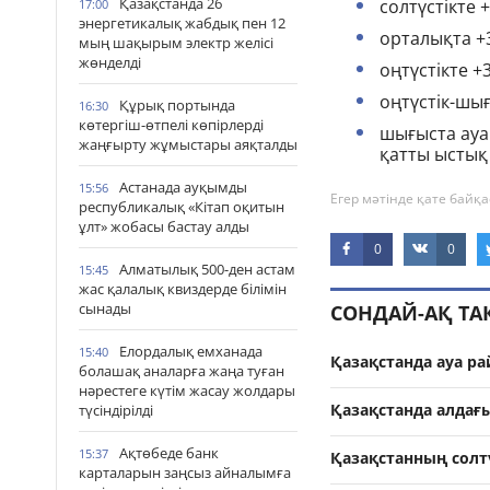
Қазақстанда 26
солтүстікте 
17:00
энергетикалық жабдық пен 12
орталықта +3
мың шақырым электр желісі
жөнделді
оңтүстікте 
оңтүстік-шы
Құрық портында
16:30
көтергіш-өтпелі көпірлерді
шығыста ауа
жаңғырту жұмыстары аяқталды
қатты ыстық
Астанада ауқымды
15:56
Егер мәтінде қате байқа
республикалық «Кітап оқитын
ұлт» жобасы бастау алды
0
0
Алматылық 500-ден астам
15:45
жас қалалық квиздерде білімін
сынады
СОНДАЙ-АҚ Т
Елордалық емханада
15:40
Қазақстанда ауа р
болашақ аналарға жаңа туған
нәрестеге күтім жасау жолдары
Қазақстанда алдағ
түсіндірілді
Ақтөбеде банк
15:37
Қазақстанның солтү
карталарын заңсыз айналымға