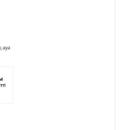
 ауа
мі
тті