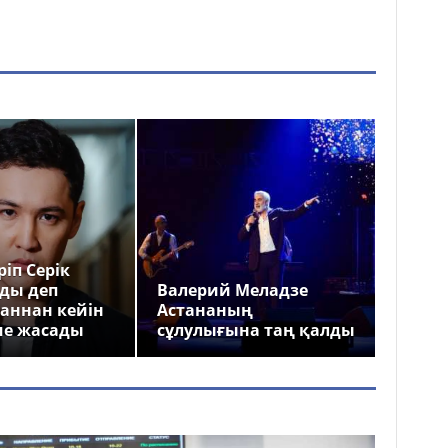
іп Серік
ды деп
Валерий Меладзе
аннан кейін
Астананың
ме жасады
сұлулығына таң қалды