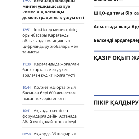
Астанада жолаушы
12:55
мінген ұшқышсыз әуе
кемесінің алғашқы
ШҚО-да тағы бір 
демонстрациялық ұшуы өтті
Алматыда жаңа Ар
Ішкі істер министрінің
12:51
орынбасары Қарағанды
Белсенді ардагерле
облысында полицияның
цифрландыру жобаларымен
танысты
ҚАЗІР ОҚЫП Ж
Қарағандыда жоғалған
11:30
банк картасымен дүкен
аралаған күдікті қолға түсті
Қолжетімді орта: жыл
10:44
басынан бері 600-ден астам
нысан тексерістен өтті
ПІКІР ҚАЛДЫРУ
Ақындар кешінен
10:41
форумдарға дейін: Астанада
Абай күні қалай атап өтіледі
Ақжарда 36 шақырым
08:58