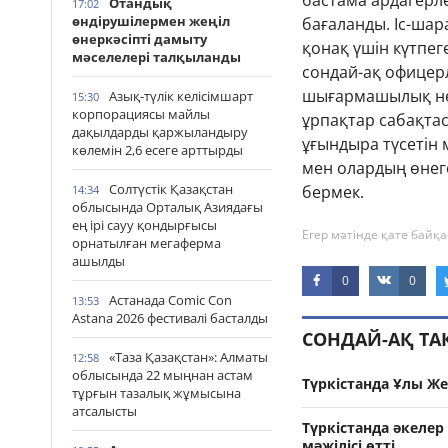
бастама ардагерле
Отандық
17:02
өндірушілермен жеңіл
бағаланды. Іс-шар
өнеркәсіпті дамыту
қонақ үшін күтпег
мәселелері талқыланды
сондай-ақ офице
шығармашылық нөм
Азық-түлік келісімшарт
15:30
корпорациясы майлы
ұрпақтар сабақтас
дақылдарды қаржыландыру
ұғындыра түсетін 
көлемін 2,6 есеге арттырды
мен олардың өнеге
Солтүстік Қазақстан
бермек.
14:34
облысында Орталық Азиядағы
ең ірі сауу қондырғысы
Егер мәтінде қате байқа
орнатылған мегаферма
ашылды
0
0
Астанада Comic Con
13:53
Astana 2026 фестивалі басталды
СОНДАЙ-АҚ Т
«Таза Қазақстан»: Алматы
12:58
облысында 22 мыңнан астам
Түркістанда Ұлы Же
тұрғын тазалық жұмысына
атсалысты
Түркістанда әкелер
мәжілісі өтті