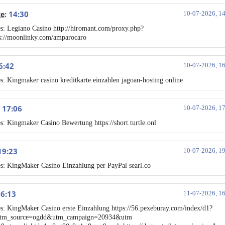
: 14:30
te
10-07-2026, 1
s: Legiano Casino http://hiromant.com/proxy.php?
ps://moonlinky.com/amparocaro
16:42
10-07-2026, 1
s: Kingmaker casino kreditkarte einzahlen jagoan-hosting.online
: 17:06
10-07-2026, 1
s: Kingmaker Casino Bewertung https://short.turtle.onl
 19:23
10-07-2026, 1
s: KingMaker Casino Einzahlung per PayPal searl.co
16:13
11-07-2026, 1
s: KingMaker Casino erste Einzahlung https://56.pexeburay.com/index/d1?
utm_source=ogdd&utm_campaign=20934&utm