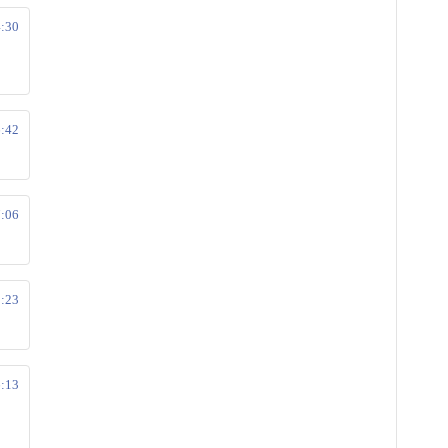
4:30
6:42
7:06
9:23
6:13