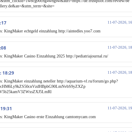
=&utm_clickid=1w8cg00c8g4w8gsw&aurl=https://de.trustpilot.com/review/be
llery.de&an=&utm_term=&site=
6:17
11-07-2026, 1
s: KingMaker echtgeld einzahlung http://aintedles.yoo7.com
8:08
11-07-2026, 1
s: KingMaker Casino Einzahlung 2025 http://pediatriajournal.ru/
: 18:29
11-07-2026, 1
s: KingMaker einzahlung neteller http://aquarium-vl.ru/forum/go.php?
0cHM6Ly9kZS50cnVzdHBpbG90LmNvbS9yZXZp
V5b25kamV3ZWxsZXJ5LmRl
 19:31
11-07-2026, 1
es: KingMaker Casino erste Einzahlung camtomycam.com