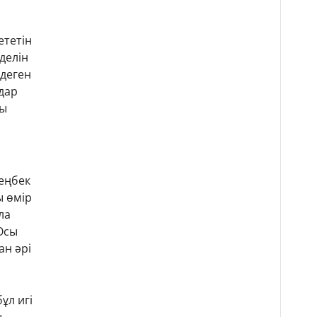
ететін
делін
 деген
дар
ды
еңбек
ы өмір
ла
 Осы
ан әрі
ұл игі