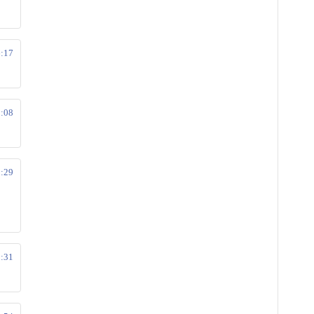
6:17
8:08
8:29
9:31