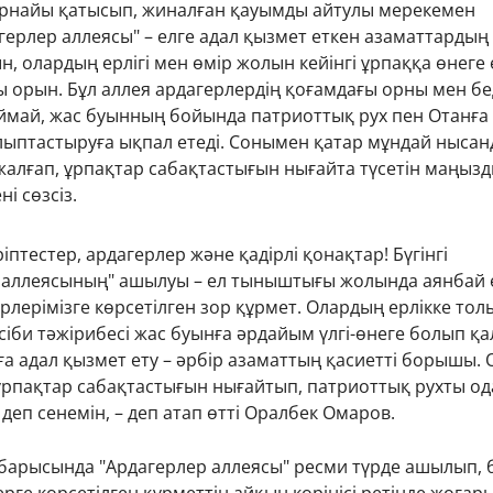
рнайы қатысып, жиналған қауымды айтулы мерекемен
герлер аллеясы" – елге адал қызмет еткен азаматтардың
н, олардың ерлігі мен өмір жолын кейінгі ұрпаққа өнеге 
 орын. Бұл аллея ардагерлердің қоғамдағы орны мен бе
ймай, жас буынның бойында патриоттық рух пен Отанға
алыптастыруға ықпал етеді. Сонымен қатар мұндай нысан
 жалғап, ұрпақтар сабақтастығын нығайта түсетін маңыз
ні сөзсіз.
ріптестер, ардагерлер және қадірлі қонақтар! Бүгінгі
 аллеясының" ашылуы – ел тыныштығы жолында аянбай 
рлерімізге көрсетілген зор құрмет. Олардың ерлікке тол
сіби тәжірибесі жас буынға әрдайым үлгі-өнеге болып қа
ға адал қызмет ету – әрбір азаматтың қасиетті борышы.
 ұрпақтар сабақтастығын нығайтып, патриоттық рухты од
деп сенемін, – деп атап өтті Оралбек Омаров.
барысында "Ардагерлер аллеясы" ресми түрде ашылып, б