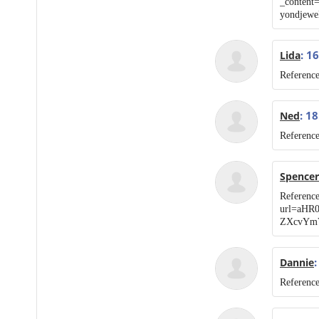
_content
yondjewe
: 1
Lida
Reference
: 1
Ned
Reference
Spencer
Reference
url=aHR
ZXcvYm
:
Dannie
Referenc