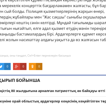
рге көрсетілген құрметтің айқын көрінісі ретінде жоғар
а мерекелік концерттік бағдарламамен жалғасты, бұл ба
ен сый болды. Полиция қызметкерлерінің жарқын өнері,
рлердің жұбайлары мен "Жас сақшы" сыныбы оқушылары
ірлері кештің сәнін келтірді. Мұндай тағылымды шарал
тығын нығайтып, елге адал қызмет етудің мәнін тереңір
маңызды бастамалардың бірі. Ардагерлерге құрмет көрс
лі жолын насихаттау алдағы уақытта да өз жалғасын та
саңыз, оны таңдап, Ctrl+Enter пернелерін басыңыз
0
0
0
АҚЫРЫП БОЙЫНША
ңістің 80 жылдығына арналған патриоттық ән байқауы өтті
 күніне орай облыстық ардагерлер кеңесінің кеңейтілген тө