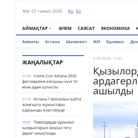
Жм, 07 тамыз 2026
Ru
Kz
АЙМАҚТАР
ӘЛЕМ
САЯСАТ
ЭКОНОМИКА
Алматы
Астана
Шымкент
ЖИ
Қылмыс
Де
9-05-2026, 13:32
ЖАҢАЛЫҚТАР
Қызылорд
Comic Con Astana 2026
11:19
ардагерл
фестиваліне алғашқы күні 16
ашылды
мың адам қатысты
Астана-1 вокзалын қайта
11:13
жаңғырту жұмыстары
қарқынды жүргізілуде
Павлодарда құрылыс
10:57
қалдықтарын заңсыз төгу
дерегі анықталды