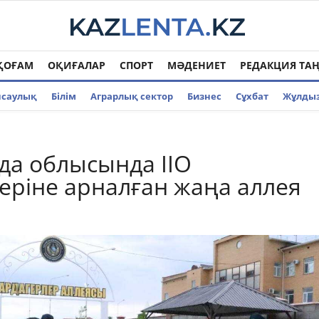
ҚОҒАМ
ОҚИҒАЛАР
СПОРТ
МӘДЕНИЕТ
РЕДАКЦИЯ ТА
нсаулық
Білім
Аграрлық сектор
Бизнес
Cұхбат
Жұлды
а облысында ІІО
еріне арналған жаңа аллея