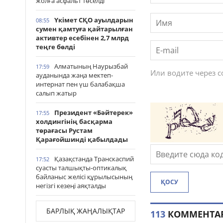
жолға асфальт төселді
Үкімет СҚО ауылдарын
08:55
сумен қамтуға қайтарылған
активтер есебінен 2,7 млрд
теңге бөлді
Алматының Наурызбай
17:59
Или водите через 
ауданында жаңа мектеп-
интернат пен үш балабақша
салып жатыр
Президент «Бәйтерек»
17:55
холдингінің басқарма
төрағасы Рустам
Қарағойшинді қабылдады
Қазақстанда Транскаспий
17:52
суасты талшықты-оптикалық
байланыс желісі құрылысының
ҚОСУ
негізгі кезеңі аяқталды
БАРЛЫҚ ЖАҢАЛЫҚТАР
113
КОММЕНТА