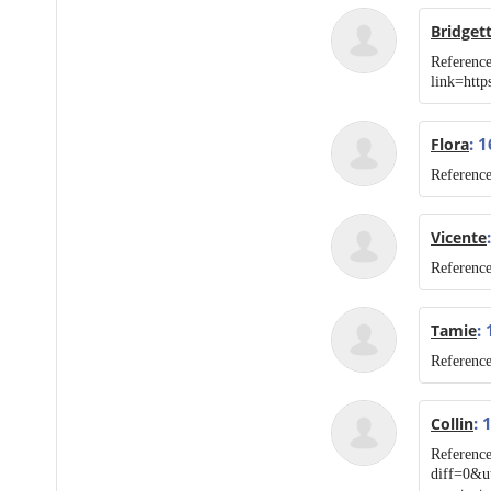
Bridget
Reference
link=htt
: 
Flora
Reference
Vicente
Reference
:
Tamie
Reference
: 
Collin
Reference
diff=0&