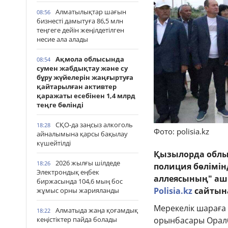
Алматылықтар шағын
08:56
бизнесті дамытуға 86,5 млн
теңгеге дейін жеңілдетілген
несие ала алады
Ақмола облысында
08:54
сумен жабдықтау және су
бұру жүйелерін жаңғыртуға
қайтарылған активтер
қаражаты есебінен 1,4 млрд
теңге бөлінді
СҚО-да заңсыз алкоголь
18:28
Фото: polisia.kz
айналымына қарсы бақылау
күшейтілді
Қызылорда облы
2026 жылғы шілдеде
18:26
полиция бөлімін
Электрондық еңбек
аллеясының" ашы
биржасында 104,6 мың бос
Polisia.kz
сайтына
жұмыс орны жарияланды
Мерекелік шараға
Алматыда жаңа қоғамдық
18:22
кеңістіктер пайда болады
орынбасары Оралб