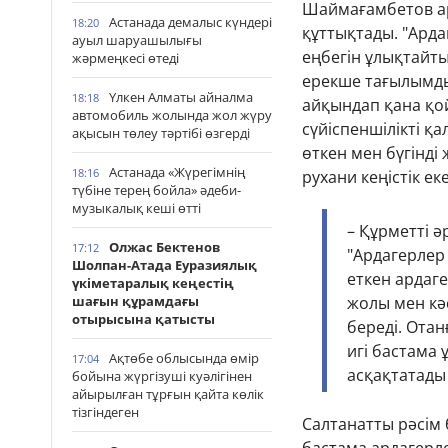
Шаймағамбетов а
Астанада демалыс күндері
18:20
құттықтады. "Арда
ауыл шаруашылығы
еңбегін ұлықтайты
жәрмеңкесі өтеді
ерекше тағылымды
Үлкен Алматы айналма
18:18
айқындап қана қо
автомобиль жолында жол жүру
сүйіспеншілікті қ
ақысын төлеу тәртібі өзгерді
өткен мен бүгінді
Астанада «Жүрегімнің
18:16
рухани кеңістік еке
түбіне терең бойла» әдеби-
музыкалық кеші өтті
– Құрметті ә
Олжас Бектенов
17:12
"Ардагерлер
Шолпан-Атада Еуразиялық
еткен ардаге
үкіметаралық кеңестің
шағын құрамдағы
жолы мен кә
отырысына қатысты
береді. Отан
игі бастама
Ақтөбе облысында өмір
17:04
асқақтатады 
бойына жүргізуші куәлігінен
айырылған тұрғын қайта көлік
тізгіндеген
Салтанатты рәсім 