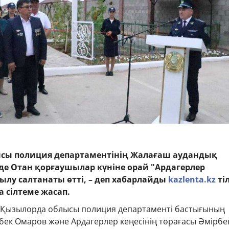
сы полиция департаментінің Жалағаш аудандық
де Отан қорғаушылар күніне орай "Ардагерлер
лу салтанаты өтті, – деп хабарлайды
kazlenta.kz
ті
 сілтеме жасап.
 Қызылорда облысы полиция департаменті бастығының
ек Омаров және Ардагерлер кеңесінің төрағасы Әмірбе