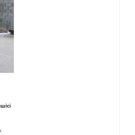
лшісі
к