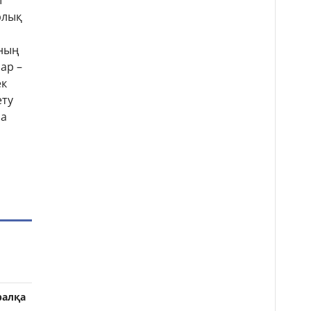
ы
рлық
ның
ар –
ек
ету
ба
ралқа