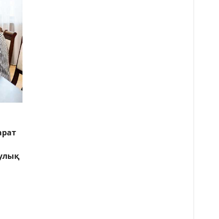
арат
аулық