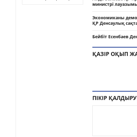
министрі лауазым
Экономиканы демон
ҚР Денсаулық сақта
Бейбіт Есенбаев Д
ҚАЗІР ОҚЫП Ж
ПІКІР ҚАЛДЫРУ