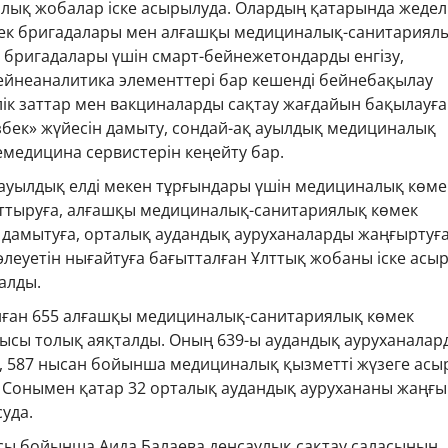
лық жобалар іске асырылуда. Олардың қатарында жедел
ек бригадалары мен алғашқы медициналық-санитариял
і бригадалары үшін смарт-бейнежетондарды енгізу,
ейнеаналитика элементтері бар кешенді бейнебақылау
ілік заттар мен вакциналарды сақтау жағдайын бақылауға
збек» жүйесін дамыту, сондай-ақ ауылдық медициналық
емедицина сервистерін кеңейту бар.
ауылдық елді мекен тұрғындары үшін медициналық көме
арттыруға, алғашқы медициналық-санитариялық көмек
амытуға, орталық аудандық ауруханаларды жаңғыртуғ
леуетін нығайтуға бағытталған Ұлттық жобаны іске асы
алды.
нған 655 алғашқы медициналық-санитариялық көмек
сы толық аяқталды. Оның 639-ы аудандық ауруханалар
і, 587 нысан бойынша медициналық қызметті жүзеге асы
 Сонымен қатар 32 орталық аудандық аурухананы жаңғы
уда.
ы бойынша Аида Балаева денсаулық сақтау саласының