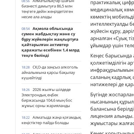
Алматылықтар шағын
08:56
практикалық цифр
бизнесті дамытуға 86,5 млн
медициналық көм
теңгеге дейін жеңілдетілген
көмектің мобильд
несие ала алады
интеллектуалды б
Ақмола облысында
08:54
жүйесін құру, дәр
сумен жабдықтау және су
арналған «Суық ті
бұру жүйелерін жаңғыртуға
қайтарылған активтер
ұйымдар үшін тел
қаражаты есебінен 1,4 млрд
Кеңес барысында 
теңге бөлінді
қолжетімділігін 
СҚО-да заңсыз алкоголь
18:28
инфрақұрылымын д
айналымына қарсы бақылау
саланың кадрлық ә
күшейтілді
нәтижелері де қар
2026 жылғы шілдеде
18:26
Бүгінде жоспарла
Электрондық еңбек
биржасында 104,6 мың бос
нысанының құрылы
жұмыс орны жарияланды
балансына берілд
лицензия алынды.
Алматыда жаңа қоғамдық
18:22
кеңістіктер пайда болады
жұмыстары жалғас
Кеңес қорытындыс