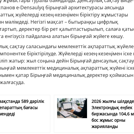
 жұмыстары туралы баяндалды. Денсаулық сақтау вице-
спанов e-Densaulyq бірыңғай архитектурасы аясында
аттық жүйелерді кезең-кезеңімен біріктіру жұмыстары
ын мәлімдеді. Негізгі мақсат – бытыраңқы цифрлық
тартып, деректер бір рет қалыптастырылып, салаға қат
а енгізусіз пайдалана алатын бірыңғай жүйеге көшу.
лық сақтау саласындағы мемлекеттік ақпараттық жүйеле
мпонентке біріктірілуде. Жүйелерді кезең-кезеңімен іске 
ліп жатыр: жыл соңына дейін Бірыңғай денсаулық сақтау
рыңғай мемлекеттік медициналық ақпараттық жүйені іске
нымен қатар Бірыңғай медициналық деректер қоймасын
жалғасуда.
зақстанда 589 дәрілік
2026 жылғы шілдед
епараттың бағасы
Электрондық еңбек
мендеді
биржасында 104,6 
бос жұмыс орны
жарияланды