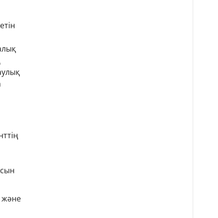
етін
алық
қ
аулық
а
нттің
асын
е және