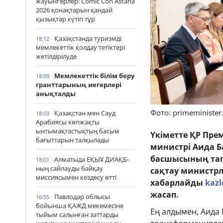
жауынгерлер: Comic Con Astana
2026 қонақтарын қандай
қызықтар күтіп тұр
Қазақстанда туризмді
18:12
мемлекеттік қолдау тетіктері
жетілдірілуде
Мемлекеттік білім беру
18:09
гранттарының иегерлері
анықталды
Фото: primeminister
Қазақстан мен Сауд
18:03
Арабиясы көпжақты
ынтымақтастықтың басым
Үкіметте ҚР Пре
бағыттарын талқылады
министрі Аида Б
басшысының тап
Алматыда ЕҚЫҰ ДИАҚБ-
18:01
ның сайлауды байқау
сақтау министрлі
миссиясымен кездесу өтті
хабарлайды
kazl
жасап.
Павлодар облысы
16:55
бойынша ҚАЖД мекемесіне
Ең алдымен, Аида 
тыйым салынған заттарды