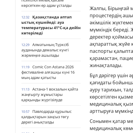
психологиялық қысым
көрсеткен ер адам ұсталды
Жалпы, Бірыңғай м
процестердің ашы
Қазақстанда аптап
12:32
әкімшілік жүктеме
ыстық күшейеді: ауа
температурасы 41°С-қа дейін
мүмкіндік береді.
көтеріледі
деректер қоймасы 
ақпараттық жүйе қ
Алматының Түрксіб
12:29
ауданында демалыс күнгі
паспорты қалыпта
жәрмеңке ашылады
қарамастан, паци
жинақталады.
Comic Con Astana 2026
11:19
фестиваліне алғашқы күні 16
Бұл дәрігер үшін 
мың адам қатысты
қағидаты бойынша
Астана-1 вокзалын қайта
ауру тарихын, тал
11:13
жаңғырту жұмыстары
көрсетілген қызме
қарқынды жүргізілуде
медициналық қызм
арттыруға мүмкінді
Павлодарда құрылыс
10:57
қалдықтарын заңсыз төгу
Сонымен қатар мед
дерегі анықталды
медициналық көмек