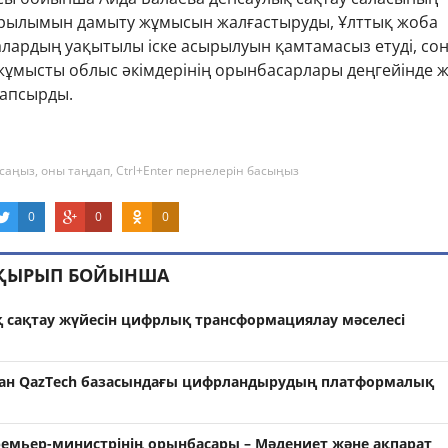
рылымын дамыту жұмысын жалғастыруды, Ұлттық жоба
алардың уақытылы іске асырылуын қамтамасыз етуді, сон
 жұмысты облыс әкімдерінің орынбасарлары деңгейінде 
тапсырды.
саңыз, оны таңдап, Ctrl+Enter пернелерін басыңыз
0
0
0
АҚЫРЫП БОЙЫНША
қ сақтау жүйесін цифрлық трансформациялау мәселесі
тан QazTech базасындағы цифрландырудың платформалық
ремьер-министрінің орынбасары – Мәдениет және ақпарат