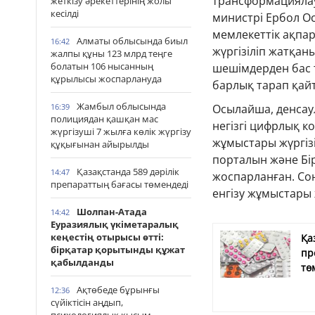
трансформациялау
жеткізу әрекеттерінің жолы
кесілді
министрі Ербол О
мемлекеттік ақпар
Алматы облысында биыл
16:42
жүргізіліп жатқан
жалпы құны 123 млрд теңге
болатын 106 нысанның
шешімдерден бас 
құрылысы жоспарлануда
барлық тарап қайт
Жамбыл облысында
16:39
Осылайша, денсау
полициядан қашқан мас
негізгі цифрлық ко
жүргізуші 7 жылға көлік жүргізу
жұмыстары жүргізі
құқығынан айырылды
порталын және Бі
Қазақстанда 589 дәрілік
14:47
жоспарланған. Со
препараттың бағасы төмендеді
енгізу жұмыстары 
Шолпан-Атада
14:42
Еуразиялық үкіметаралық
кеңестің отырысы өтті:
Қа
бірқатар қорытынды құжат
пр
қабылданды
тө
Ақтөбеде бұрынғы
12:36
сүйіктісін аңдып,