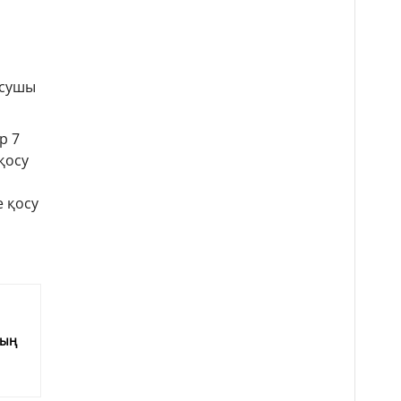
ысушы
р 7
қосу
 қосу
е
мың