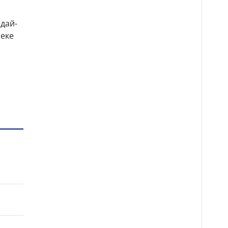
дай-
жеке