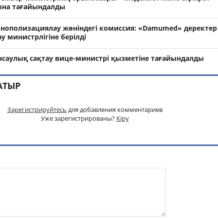
ына тағайындалды
ополизациялау жөніндегі комиссия: «Damumed» деректер
у министрлігіне берілді
енсаулық сақтау вице-министрі қызметіне тағайындалды
АТЫР
Зарегистрируйтесь
для добавления комментариев
Уже зарегистрированы?
Кіру