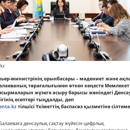
.kz
мьер-министрінің орынбасары – мәдениет және ақп
алаеваның төрағалығымен өткен кеңесте Мемлекет
сырмаларын жүзеге асыру барысы жөніндегі Денс
гінің есептері тыңдалды, деп
enta.kz
тілшісі Үкіметтің баспасөз қызметіне сілтеме
Балаеваға денсаулық сақтау жүйесін цифрлық