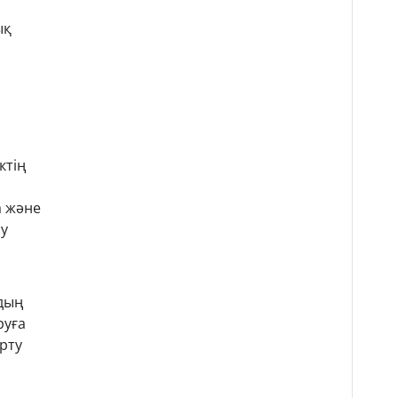
ық
ктің
а және
ру
дың
руға
рту