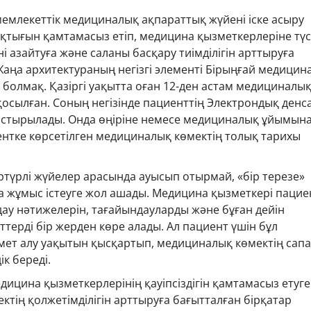
емлекеттік медициналық ақпараттық жүйені іске асыру
қтығын қамтамасыз етіп, медицина қызметкерлеріне түс
ні азайтуға және саланы басқару тиімділігін арттыруға
 Жаңа архитектураның негізгі элементі Бірыңғай медицин
болмақ. Қазіргі уақытта оған 12-ден астам медициналы
осылған. Соның негізінде пациенттің Электрондық денс
стырылады. Онда өңіріне немесе медициналық ұйымын
ентке көрсетілген медициналық көмектің толық тарихы
әртүрлі жүйелер арасында ауысып отырмай, «бір терезе»
 жұмыс істеуге жол ашады. Медицина қызметкері пацие
дау нәтижелерін, тағайындауларды және бұған дейін
ттерді бір жерден көре алады. Ал пациент үшін бұл
ет алу уақытын қысқартып, медициналық көмектің сап
к береді.
ицина қызметкерлерінің қауіпсіздігін қамтамасыз етуг
тің қолжетімділігін арттыруға бағытталған бірқатар