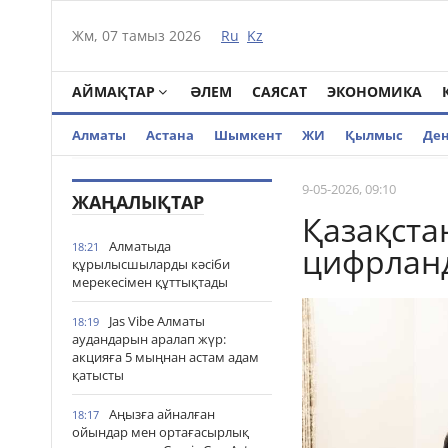
Жм, 07 тамыз 2026
Ru
Kz
АЙМАҚТАР
ӘЛЕМ
САЯСАТ
ЭКОНОМИКА
Алматы
Астана
Шымкент
ЖИ
Қылмыс
Де
9-05-2026, 09:10
ЖАҢАЛЫҚТАР
Қазақста
Алматыда
18:21
цифрлан
құрылысшыларды кәсіби
мерекесімен құттықтады
Jas Vibe Алматы
18:19
аудандарын аралап жүр:
акцияға 5 мыңнан астам адам
қатысты
Аңызға айналған
18:17
ойындар мен ортағасырлық