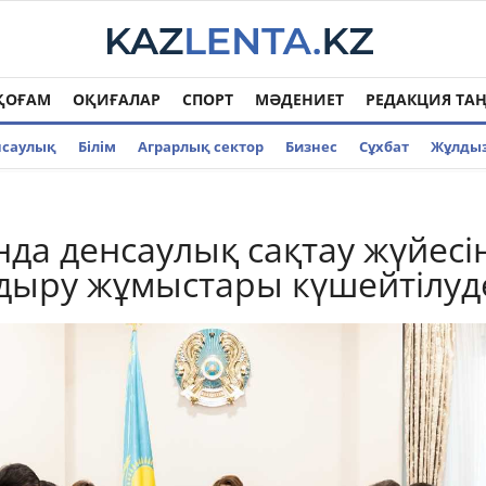
ҚОҒАМ
ОҚИҒАЛАР
СПОРТ
МӘДЕНИЕТ
РЕДАКЦИЯ ТА
нсаулық
Білім
Аграрлық сектор
Бизнес
Cұхбат
Жұлды
нда денсаулық сақтау жүйесі
дыру жұмыстары күшейтілуд