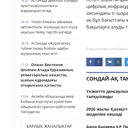
Астанада демалыс күндері
18:20
ауыл шаруашылығы
цифрлық инфрақұ
жәрмеңкесі өтеді
аясындағы іс-шар
ақ бұл бағыттағы
Үлкен Алматы айналма
18:18
бақылауға алуды 
автомобиль жолында жол жүру
ақысын төлеу тәртібі өзгерді
Астанада «Жүрегімнің
18:16
түбіне терең бойла» әдеби-
Егер мәтінде қате байқа
музыкалық кеші өтті
0
0
Олжас Бектенов
17:12
Шолпан-Атада Еуразиялық
үкіметаралық кеңестің
СОНДАЙ-АҚ Т
шағын құрамдағы
отырысына қатысты
Үкіметте денсаулы
Ақтөбе облысында өмір
талқыланды
17:04
бойына жүргізуші куәлігінен
айырылған тұрғын қайта көлік
2026 жылы Қазақс
тізгіндеген
моделіне көшеді
БАРЛЫҚ ЖАҢАЛЫҚТАР
Аида Балаева ҚР П