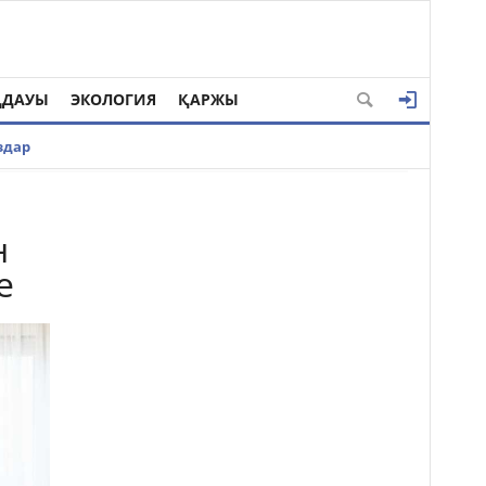
ҢДАУЫ
ЭКОЛОГИЯ
ҚАРЖЫ
здар
н
е