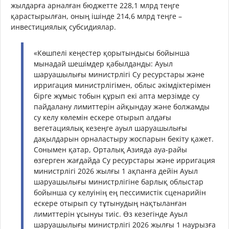
жылдарға арналған бюджетте 228,1 млрд теңге
қарастырылған, оның ішінде 214,6 млрд теңге –
инвестициялық субсидиялар.
«Көшпелі кеңестер қорытындысы бойынша
мынадай шешімдер қабылданды: Ауыл
шаруашылығы министрлігі Су ресурстары және
ирригация министрлігімен, облыс әкімдіктерімен
бірге жұмыс тобын құрып екі апта мерзімде су
пайдалану лимиттерін айқындау және болжамды
су келу көлемін ескере отырып алдағы
вегетациялық кезеңге ауыл шаруашылығы
дақылдарын орналастыру жоспарын бекіту қажет.
Сонымен қатар, Орталық Азияда ауа-райы
өзгерген жағдайда Су ресурстары және ирригация
министрлігі 2026 жылғы 1 ақпанға дейін Ауыл
шаруашылығы министрлігіне барлық облыстар
бойынша су келуінің ең пессимистік сценарийін
ескере отырып су тұтынудың нақтыланған
лимиттерін ұсынуы тиіс. Өз кезегінде Ауыл
шаруашылығы министрлігі 2026 жылғы 1 наурызға