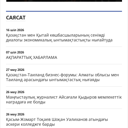
САЯСАТ
16 шіл 2026
Қазақстан мен Қытай көшбасшыларының сенімді
диалогы экономикалық ынтымақтастықты нығайтуда
07 шіл 2026
АҚПАРАТТЫҚ ХАБАРЛАМА
27 мау 2026
Қазақстан-Таиланд бизнес-форумы: Алматы облысы мен
Таиланд арасындағы ынтымақтастық нығаяды
26 мау 2026
Маңғыстаулық журналист Айсағали Қыдыров мемлекеттік
наградаға ие болды
26 мау 2026
Қасым-Жомарт Тоқаев Шоқан Уәлиханов атындағы
әскери колледжге барды