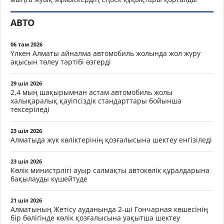
АВТО
06 там 2026
Үлкен Алматы айналма автомобиль жолында жол жүру
ақысын төлеу тәртібі өзгерді
29 шіл 2026
2,4 мың шақырымнан астам автомобиль жолы
халықаралық қауіпсіздік стандарттары бойынша
тексеріледі
23 шіл 2026
Алматыда жүк көліктерінің қозғалысына шектеу енгізіледі
23 шіл 2026
Көлік министрлігі ауыр салмақты автокөлік құралдарына
бақылауды күшейтуде
21 шіл 2026
Алматының Жетісу ауданында 2-ші Гончарная көшесінің
бір бөлігінде көлік қозғалысына уақытша шектеу