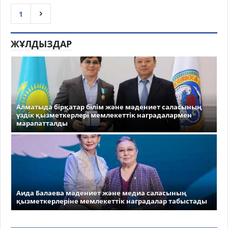
1
ЖҰЛДЫЗДАР
Алматыда бірқатар білім және мәдениет саласының
үздік қызметкерлері мемлекеттік наградалармен
марапатталды
Аида Балаева мәдениет және медиа саласының
қызметкерлеріне мемлекеттік наградалар табыстады