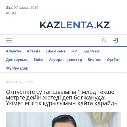
Жм, 07 тамыз 2026
Ru
Kz
Алматы
Астана
Шымкент
ЖИ
Қылмыс
Денсаулық
Білім
Аграрлық сектор
Бизнес
Cұхбат
Жұлдыздар
9-12-2025, 17:06
Оңтүстікте су тапшылығы 1 млрд текше
метрге дейін жетеді деп болжануда:
Үкімет егістік құрылымын қайта қарайды