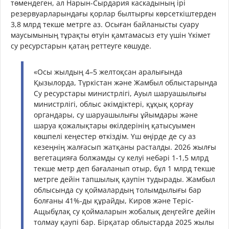
төмендеген, ал Нарын-Сырдария каскадының ірі
резервуарларындағы қорлар былтырғы көрсеткіштерден
3,8 млрд текше метрге аз. Осыған байланысты суару
маусымының тұрақты өтуін қамтамасыз ету үшін Үкімет
су ресурстарын қатаң реттеуге көшуде.
«Осы жылдың 4–5 желтоқсан аралығында
Қызылорда, Түркістан және Жамбыл облыстарында
Су ресурстары министрлігі, Ауыл шаруашылығы
министрлігі, облыс әкімдіктері, құқық қорғау
органдары, су шаруашылығы ұйымдары және
шаруа қожалықтары өкілдерінің қатысуымен
көшпелі кеңестер өткіздім. Үш өңірде де су аз
кезеңнің жалғасып жатқаны расталды. 2026 жылғы
вегетацияға болжамды су келуі небәрі 1-1,5 млрд
текше метр деп бағаланып отыр, бұл 1 млрд текше
метрге дейін тапшылық қаупін тудырады. Жамбыл
облысында су қоймалардың толымдылығы бар
болғаны 41%-ды құрайды, Киров және Теріс-
Ащыбұлақ су қоймаларын жобалық деңгейге дейін
толмау қаупі бар. Бірқатар облыстарда 2025 жылы