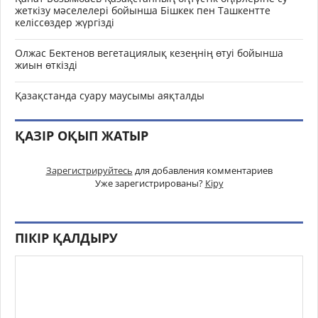
жеткізу мәселелері бойынша Бішкек пен Ташкентте
келіссөздер жүргізді
Олжас Бектенов вегетациялық кезеңнің өтуі бойынша
жиын өткізді
Қазақстанда суару маусымы аяқталды
ҚАЗІР ОҚЫП ЖАТЫР
Зарегистрируйтесь
для добавления комментариев
Уже зарегистрированы?
Кіру
ПІКІР ҚАЛДЫРУ