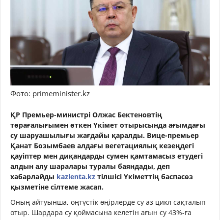
Фото: primeminister.kz
ҚР Премьер-министрі Олжас Бектеновтің
төрағалығымен өткен Үкімет отырысында ағымдағы
су шаруашылығы жағдайы қаралды. Вице-премьер
Қанат Бозымбаев алдағы вегетациялық кезеңдегі
қауіптер мен диқандарды сумен қамтамасыз етудегі
алдын алу шаралары туралы баяндады, деп
хабарлайды
kazlenta.kz
тілшісі Үкіметтің баспасөз
қызметіне сілтеме жасап.
Оның айтуынша, оңтүстік өңірлерде су аз цикл сақталып
отыр. Шардара су қоймасына келетін ағын су 43%-ға