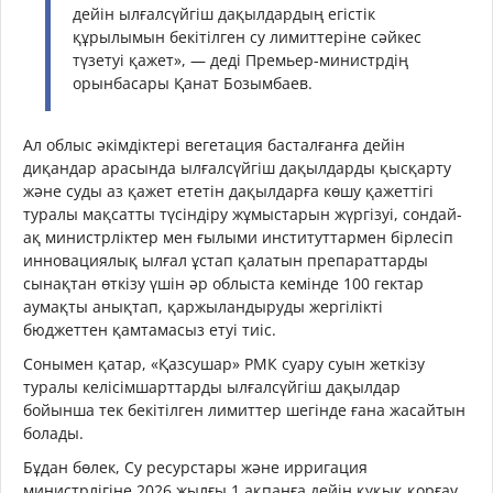
дейін ылғалсүйгіш дақылдардың егістік
құрылымын бекітілген су лимиттеріне сәйкес
түзетуі қажет», — деді Премьер-министрдің
орынбасары Қанат Бозымбаев.
Ал облыс әкімдіктері вегетация басталғанға дейін
диқандар арасында ылғалсүйгіш дақылдарды қысқарту
және суды аз қажет ететін дақылдарға көшу қажеттігі
туралы мақсатты түсіндіру жұмыстарын жүргізуі, сондай-
ақ министрліктер мен ғылыми институттармен бірлесіп
инновациялық ылғал ұстап қалатын препараттарды
сынақтан өткізу үшін әр облыста кемінде 100 гектар
аумақты анықтап, қаржыландыруды жергілікті
бюджеттен қамтамасыз етуі тиіс.
Сонымен қатар, «Қазсушар» РМК суару суын жеткізу
туралы келісімшарттарды ылғалсүйгіш дақылдар
бойынша тек бекітілген лимиттер шегінде ғана жасайтын
болады.
Бұдан бөлек, Су ресурстары және ирригация
министрлігіне 2026 жылғы 1 ақпанға дейін құқық қорғау