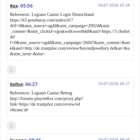
: 05:56
Rex
10-07-2026, 05:56
References: Legiano Casino Login Deutschland
https://63.pexeburay.com/index/d1?
diff=0&utm_source=ogdd&utm_campaign=20924&utm
_content=&utm_clickid=vgoskws8cwsw8sk8&aurl=https://3.cholteth.com
dif
f=0&utm_source=ogdd&utm_campaign=26607&utm_content=&utm_cli
k&aurl=http://de.trustpilot.com/review/beyondjewellery.de&an=&utm_
&utm_term=&site=
: 06:27
Kellye
10-07-2026, 06:27
References: Legiano Casino Betrug
http://forums.playredfox.com/proxy.php?
link=https://de.trustpilot.com/review/ed
elkranz.de
10-07-2026, 08:46