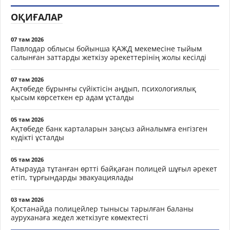
ОҚИҒАЛАР
07 там 2026
Павлодар облысы бойынша ҚАЖД мекемесіне тыйым
салынған заттарды жеткізу әрекеттерінің жолы кесілді
07 там 2026
Ақтөбеде бұрынғы сүйіктісін аңдып, психологиялық
қысым көрсеткен ер адам ұсталды
05 там 2026
Ақтөбеде банк карталарын заңсыз айналымға енгізген
күдікті ұсталды
05 там 2026
Атырауда тұтанған өртті байқаған полицей шұғыл әрекет
етіп, тұрғындарды эвакуациялады
03 там 2026
Қостанайда полицейлер тынысы тарылған баланы
ауруханаға жедел жеткізуге көмектесті