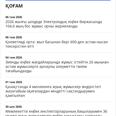
ҚОҒАМ
06 там 2026
2026 жылғы шілдеде Электрондық еңбек биржасында
104,6 мың бос жұмыс орны жарияланды
06 там 2026
Қолжетімді орта: жыл басынан бері 600-ден астам нысан
тексерістен өтті
04 там 2026
Зиянды еңбек жағдайларында жұмыс істейтін 26 мыңнан
астам жұмыскерге арнаулы әлеуметтік төлем
тағайындалды
01 там 2026
Қазақстанда 4 миллионға жуық жұмыскер өндірістегі
жазатайым оқиғалардан міндетті сақтандырумен
қамтылған
30 шіл 2026
Мемлекеттік еңбек инспекторларының бақылауымен 36
мыңға жуық жұмыскердің еңбек құқықтары қорғалды