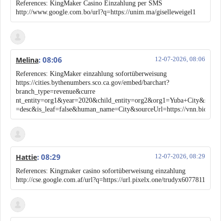
References: KingMaker Casino Einzahlung per SMS
http://www.google.com.bo/url?q=https://unim.ma/giselleweigel1
: 08:06
Melina
12-07-2026, 08:06
References: KingMaker einzahlung sofortüberweisung
https://cities.bythenumbers.sco.ca.gov/embed/barchart?
branch_type=revenue&curre
nt_entity=org1&year=2020&child_entity=org2&org1=Yuba+City&sort_fi
=desc&is_leaf=false&human_name=City&sourceUrl=https://vnn.bio/bell
: 08:29
Hattie
12-07-2026, 08:29
References: Kingmaker casino sofortüberweisung einzahlung
http://cse.google.com.af/url?q=https://url.pixelx.one/trudyx6077811