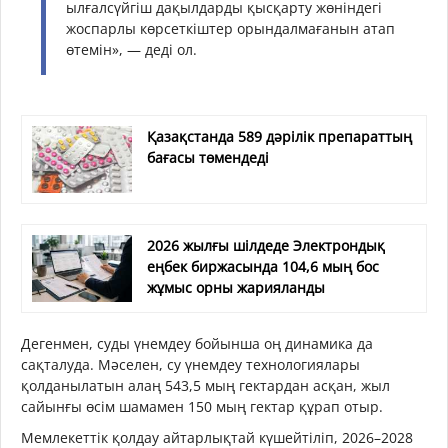
ылғалсүйгіш дақылдарды қысқарту жөніндегі
жоспарлы көрсеткіштер орындалмағанын атап
өтемін», — деді ол.
Қазақстанда 589 дәрілік препараттың
бағасы төмендеді
2026 жылғы шілдеде Электрондық
еңбек биржасында 104,6 мың бос
жұмыс орны жарияланды
Дегенмен, суды үнемдеу бойынша оң динамика да
сақталуда. Мәселен, су үнемдеу технологиялары
қолданылатын алаң 543,5 мың гектардан асқан, жыл
сайынғы өсім шамамен 150 мың гектар құрап отыр.
Мемлекеттік қолдау айтарлықтай күшейтіліп, 2026–2028