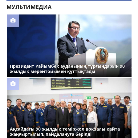
МУЛЬТИМЕДИА
Президент Райымбек ауданының тұрғындарын 90
жылдық мерейтойымен құттықтады
Ақсайдағы 90 жылдық теміржол вокзалы қайта
жаңғыртылып, пайдалануға берілді