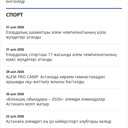
енгізіледі
СПОРТ
31 шіл 2026
Елордалық шахматшы әлем чемпионатының қола
жүлдегері атанды
31 шіл 2026
Елордалық спортшы 17 жасында әлем чемпионатының
күміс жүлдегері атанды
28 шіл 2026
ALEM PRO CAMP: Астанада көркем гимнастикадан
ауқымды оқу-жаттығу жиыны басталды
26 шіл 2026
«Болашақ ойындары – 2026»: әлемдік командалар
Астанаға келіп жатыр
22 шіл 2026
Астанаға әлемдегі ең ірі киберспорт клубтары келеді