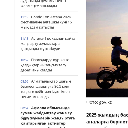
ауданында демалыс күнгі
жәрмеңке ашылады
Comic Con Astana 2026
11:19
фестиваліне алғашқы күні 16
мың адам қатысты
Астана-1 вокзалын қайта
11:13
жаңғырту жұмыстары
қарқынды жүргізілуде
Павлодарда құрылыс
10:57
қалдықтарын заңсыз төгу
дерегі анықталды
Алматылықтар шағын
08:56
бизнесті дамытуға 86,5 млн
теңгеге дейін жеңілдетілген
несие ала алады
Фото: gov.kz
Ақмола облысында
08:54
сумен жабдықтау және су
2025 жылдың бас
бұру жүйелерін жаңғыртуға
аналарға беріле
қайтарылған активтер