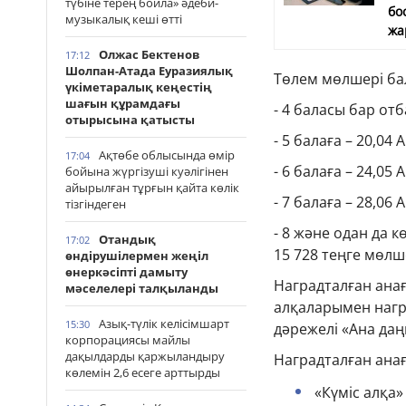
түбіне терең бойла» әдеби-
бо
музыкалық кеші өтті
жа
Олжас Бектенов
17:12
Шолпан-Атада Еуразиялық
Төлем мөлшері бал
үкіметаралық кеңестің
шағын құрамдағы
- 4 баласы бар отб
отырысына қатысты
- 5 балаға – 20,04
Ақтөбе облысында өмір
17:04
- 6 балаға – 24,05 
бойына жүргізуші куәлігінен
айырылған тұрғын қайта көлік
- 7 балаға – 28,06 
тізгіндеген
- 8 және одан да 
Отандық
17:02
15 728 теңге мөлш
өндірушілермен жеңіл
өнеркәсіпті дамыту
Наградталған анағ
мәселелері талқыланды
алқаларымен награ
Азық-түлік келісімшарт
15:30
дәрежелі «Ана да
корпорациясы майлы
дақылдарды қаржыландыру
Наградталған анағ
көлемін 2,6 есеге арттырды
«Күміс алқа»