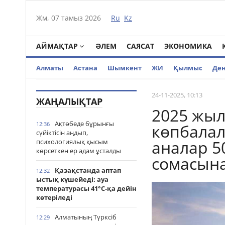
Жм, 07 тамыз 2026
Ru
Kz
АЙМАҚТАР
ӘЛЕМ
САЯСАТ
ЭКОНОМИКА
Алматы
Астана
Шымкент
ЖИ
Қылмыс
Де
24-11-2025, 10:13
ЖАҢАЛЫҚТАР
2025 жыл
Ақтөбеде бұрынғы
12:36
көпбалал
сүйіктісін аңдып,
аналар 5
психологиялық қысым
көрсеткен ер адам ұсталды
сомасын
Қазақстанда аптап
12:32
ыстық күшейеді: ауа
температурасы 41°С-қа дейін
көтеріледі
Алматының Түрксіб
12:29