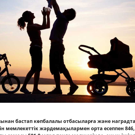
ынан бастап көпбалалы отбасыларға және наградт
тін мемлекеттік жәрдемақылармен орта есеппен 846,