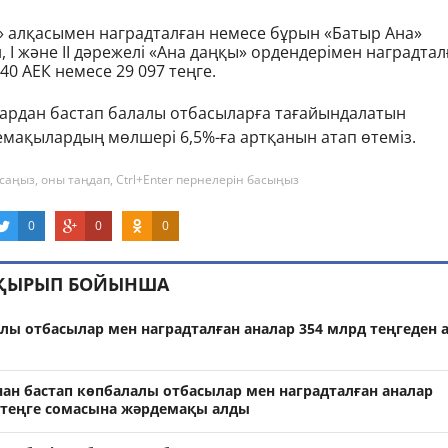
» алқасымен наградталған немесе бұрын «Батыр Ана»
, І және ІІ дәрежелі «Ана даңқы» ордендерімен наградтал
,40 АЕК немесе 29 097 теңге.
тардан бастап балалы отбасыларға тағайындалатын
емақылардың мөлшері 6,5%-ға артқанын атап өтеміз.
саңыз, оны таңдап, Ctrl+Enter пернелерін басыңыз
0
0
0
АҚЫРЫП БОЙЫНША
лы отбасылар мен наградталған аналар 354 млрд теңгеден 
ан бастап көпбалалы отбасылар мен наградталған аналар
 теңге сомасына жәрдемақы алды