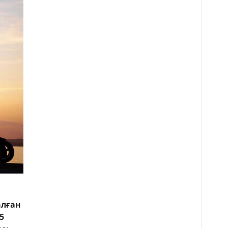
алған
5