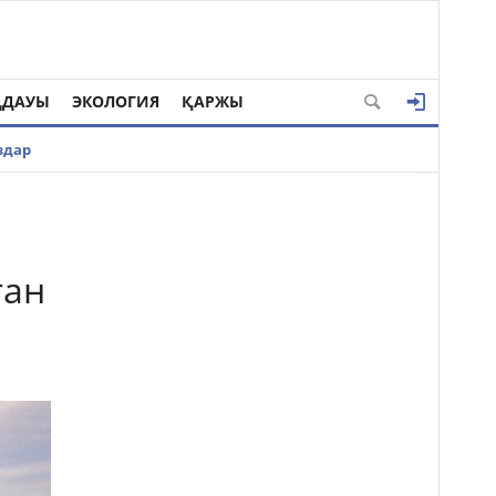
ҢДАУЫ
ЭКОЛОГИЯ
ҚАРЖЫ
здар
ған