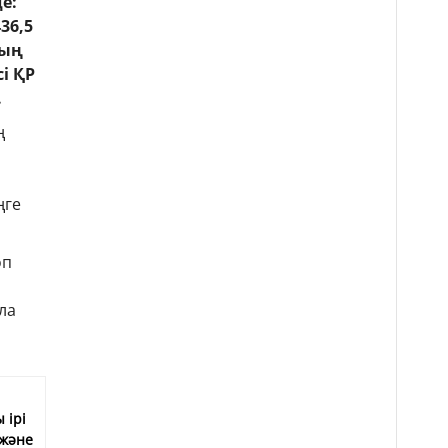
е:
36,5
мың
і ҚР
.
ң
ңге
өп
ла
 ірі
және