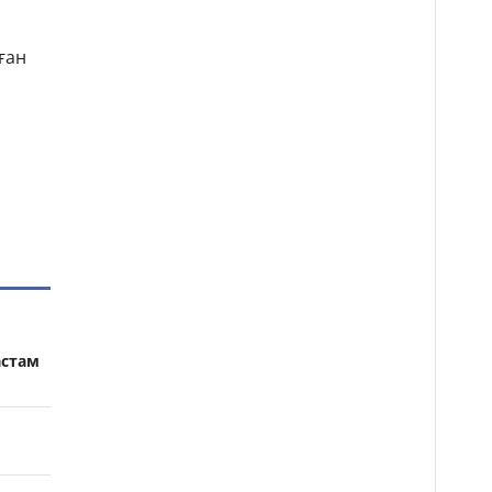
ған
астам