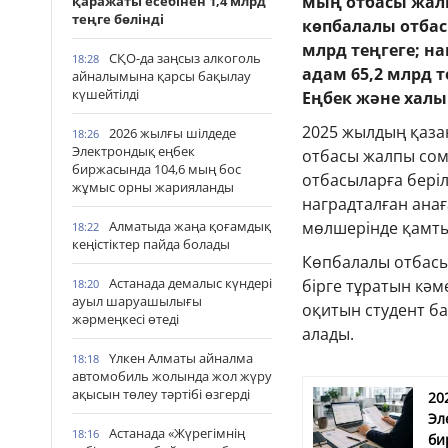
мың отбасы жалп
қаражаты есебінен 1,4 млрд
теңге бөлінді
көпбалалы отбас
млрд теңгеге; н
СҚО-да заңсыз алкоголь
18:28
адам 65,2 млрд 
айналымына қарсы бақылау
күшейтілді
Еңбек және халы
2025 жылдың қаза
2026 жылғы шілдеде
18:26
Электрондық еңбек
отбасы жалпы сом
биржасында 104,6 мың бос
отбасыларға беріл
жұмыс орны жарияланды
наградталған анағ
мөлшерінде қамт
Алматыда жаңа қоғамдық
18:22
кеңістіктер пайда болады
Көпбалалы отбасығ
Астанада демалыс күндері
бірге тұратын кәме
18:20
ауыл шаруашылығы
оқитын студент б
жәрмеңкесі өтеді
алады.
Үлкен Алматы айналма
18:18
автомобиль жолында жол жүру
ақысын төлеу тәртібі өзгерді
20
Эл
Астанада «Жүрегімнің
18:16
би