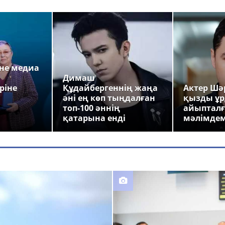
а
не медиа
Димаш
ріне
Құдайбергеннің жаңа
Актер Шәр
әні ең көп тыңдалған
қызды ұр
топ-100 әннің
айыпталғ
қатарына енді
мәлімде