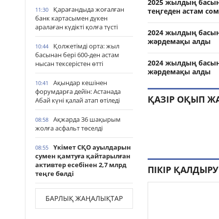
2025 жылдың басын
Қарағандыда жоғалған
11:30
теңгеден астам со
банк картасымен дүкен
аралаған күдікті қолға түсті
2024 жылдың басын
жәрдемақы алды
Қолжетімді орта: жыл
10:44
басынан бері 600-ден астам
2024 жылдың басын
нысан тексерістен өтті
жәрдемақы алды
Ақындар кешінен
10:41
форумдарға дейін: Астанада
ҚАЗІР ОҚЫП Ж
Абай күні қалай атап өтіледі
Ақжарда 36 шақырым
08:58
жолға асфальт төселді
Үкімет СҚО ауылдарын
08:55
сумен қамтуға қайтарылған
активтер есебінен 2,7 млрд
ПІКІР ҚАЛДЫРУ
теңге бөлді
БАРЛЫҚ ЖАҢАЛЫҚТАР