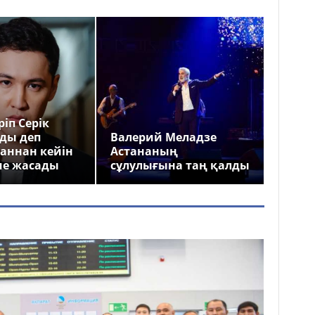
іп Серік
ды деп
Валерий Меладзе
аннан кейін
Астананың
ме жасады
сұлулығына таң қалды