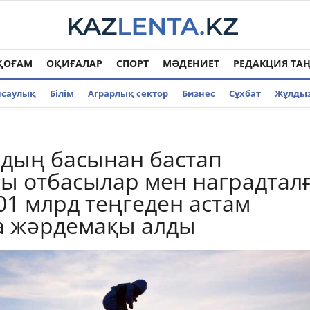
ҚОҒАМ
ОҚИҒАЛАР
СПОРТ
МӘДЕНИЕТ
РЕДАКЦИЯ ТА
нсаулық
Білім
Аграрлық сектор
Бизнес
Cұхбат
Жұлды
дың басынан бастап
ы отбасылар мен наградтал
01 млрд теңгеден астам
а жәрдемақы алды