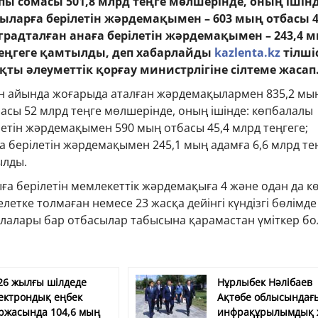
ы сомасы 501,8 млрд теңге мөлшерінде, оның ішінд
ыларға берілетін жәрдемақымен – 603 мың отбасы 4
аградталған анаға берілетін жәрдемақымен – 243,4 
теңгеге қамтылды, деп хабарлайды
kazlenta.kz
тілшіс
қты әлеуметтік қорғау министрлігіне сілтеме жасап
н айында жоғарыда аталған жәрдемақылармен 835,2 мы
асы 52 млрд теңге мөлшерінде, оның ішінде: көпбалалы
етін жәрдемақымен 590 мың отбасы 45,4 млрд теңгеге;
а берілетін жәрдемақымен 245,1 мың адамға 6,6 млрд те
ылды.
а берілетін мемлекеттік жәрдемақыға 4 және одан да к
летке толмаған немесе 23 жасқа дейінгі күндізгі бөлімде
алалары бар отбасылар табысына қарамастан үміткер бо
26 жылғы шілдеде
Нұрлыбек Нәлібаев
ектрондық еңбек
Ақтөбе облысындағы
ржасында 104,6 мың
инфрақұрылымдық 