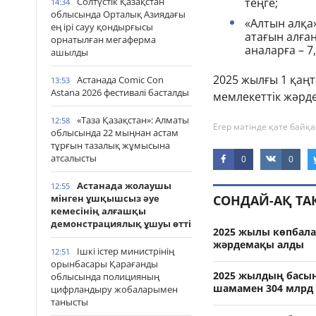
теңге;
Солтүстік Қазақстан
14:34
облысында Орталық Азиядағы
«Алтын алқа
ең ірі сауу қондырғысы
атағын алған
орнатылған мегаферма
аналарға – 7
ашылды
2025 жылғы 1 қаң
Астанада Comic Con
13:53
Astana 2026 фестивалі басталды
мемлекеттік жәрд
«Таза Қазақстан»: Алматы
12:58
Егер мәтінде қате байқа
облысында 22 мыңнан астам
тұрғын тазалық жұмысына
атсалысты
0
0
Астанада жолаушы
12:55
СОНДАЙ-АҚ Т
мінген ұшқышсыз әуе
кемесінің алғашқы
демонстрациялық ұшуы өтті
2025 жылы көпбала
жәрдемақы алды
Ішкі істер министрінің
12:51
орынбасары Қарағанды
2025 жылдың басын
облысында полицияның
шамамен 304 млрд
цифрландыру жобаларымен
танысты