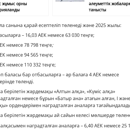
с жұмыс орны
әлеуметтік жобалар
рияланды
танысты
а санына қарай есептеліп төленеді және 2025 жылы:
асыларға – 16,03 АЕК немесе 63 030 теңге;
 АЕК немесе 78 798 теңге
;
АЕК немесе 94 565 теңге;
АЕК немесе 110 332 теңге;
көп баласы бар отбасыларға – әр балаға 4 АЕК немесе
ерінде төленді.
а берілетін жәрдемақы «Алтын алқа», «Күміс алқа»
дталған немесе бұрын «Батыр ана» атағын алған, І және 
ңқы» ордендерімен наградталған аналарға тағайындалад
а берілетін жәрдемақы ай сайын келесі мөлшерде төлене
 алқасымен наградталған аналарға – 6,40 АЕК немесе 25 