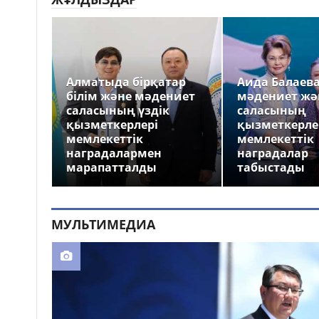
Алматыда бірқатар
Аида Балаев
білім және мәдениет
мәдениет жә
саласының үздік
саласының
қызметкерлері
қызметкерле
мемлекеттік
мемлекеттік
наградалармен
наградалар
марапатталды
табыстады
МУЛЬТИМЕДИА