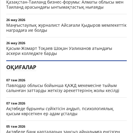
Қазақстан-Таиланд бизнес-форумы: Алматы облысы мен
Таиланд арасындағы ынтымақтастық нығаяды
26 мау 2026
Маңғыстаулық журналист Айсағали Қыдыров мемлекеттік
наградаға ие болды
26 мау 2026
Қасым-Жомарт Тоқаев Шоқан Уәлиханов атындағы
әскери колледжге барды
ОҚИҒАЛАР
07 там 2026
Павлодар облысы бойынша ҚАЖД мекемесіне тыйым
салынған заттарды жеткізу әрекеттерінің жолы кесілді
07 там 2026
Ақтөбеде бұрынғы сүйіктісін аңдып, психологиялық
қысым көрсеткен ер адам ұсталды
05 там 2026
Ақтөбеде банк карталарын заңсыз айналымға енгізген