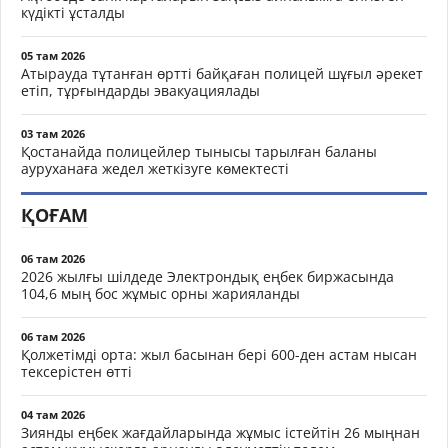
күдікті ұсталды
05 там 2026
Атырауда тұтанған өртті байқаған полицей шұғыл әрекет
етіп, тұрғындарды эвакуациялады
03 там 2026
Қостанайда полицейлер тынысы тарылған баланы
ауруханаға жедел жеткізуге көмектесті
ҚОҒАМ
06 там 2026
2026 жылғы шілдеде Электрондық еңбек биржасында
104,6 мың бос жұмыс орны жарияланды
06 там 2026
Қолжетімді орта: жыл басынан бері 600-ден астам нысан
тексерістен өтті
04 там 2026
Зиянды еңбек жағдайларында жұмыс істейтін 26 мыңнан