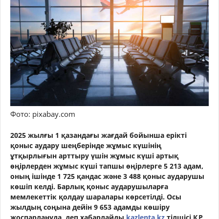
Фото: pixabay.com
2025 жылғы 1 қазандағы жағдай бойынша ерікті
қоныс аудару шеңберінде жұмыс күшінің
ұтқырлығын арттыру үшін жұмыс күші артық
өңірлерден жұмыс күші тапшы өңірлерге 5 213 адам,
оның ішінде 1 725 қандас және 3 488 қоныс аударушы
көшіп келді. Барлық қоныс аударушыларға
мемлекеттік қолдау шаралары көрсетілді. Осы
жылдың соңына дейін 9 653 адамды көшіру
жоспарлануда, деп хабарлайды
kazlenta.kz
тілшісі ҚР