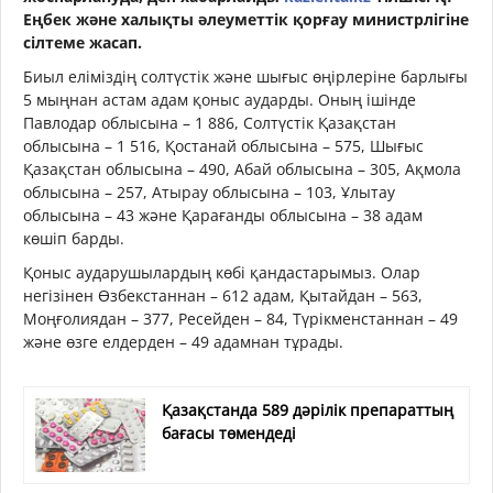
Еңбек және халықты әлеуметтік қорғау министрлігіне
сілтеме жасап.
Биыл еліміздің солтүстік және шығыс өңірлеріне барлығы
5 мыңнан астам адам қоныс аударды. Оның ішінде
Павлодар облысына – 1 886, Солтүстік Қазақстан
облысына – 1 516, Қостанай облысына – 575, Шығыс
Қазақстан облысына – 490, Абай облысына – 305, Ақмола
облысына – 257, Атырау облысына – 103, Ұлытау
облысына – 43 және Қарағанды облысына – 38 адам
көшіп барды.
Қоныс аударушылардың көбі қандастарымыз. Олар
негізінен Өзбекстаннан – 612 адам, Қытайдан – 563,
Моңғолиядан – 377, Ресейден – 84, Түрікменстаннан – 49
және өзге елдерден – 49 адамнан тұрады.
Қазақстанда 589 дәрілік препараттың
бағасы төмендеді