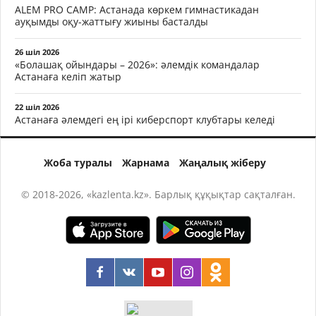
ALEM PRO CAMP: Астанада көркем гимнастикадан
ауқымды оқу-жаттығу жиыны басталды
26 шіл 2026
«Болашақ ойындары – 2026»: әлемдік командалар
Астанаға келіп жатыр
22 шіл 2026
Астанаға әлемдегі ең ірі киберспорт клубтары келеді
Жоба туралы
Жарнама
Жаңалық жіберу
© 2018-2026, «kazlenta.kz». Барлық құқықтар сақталған.