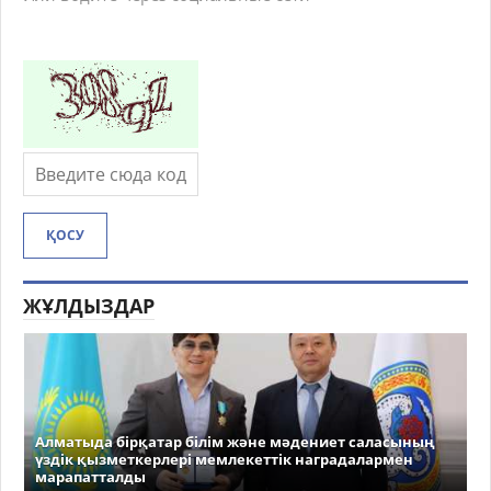
ҚОСУ
ЖҰЛДЫЗДАР
Алматыда бірқатар білім және мәдениет саласының
үздік қызметкерлері мемлекеттік наградалармен
марапатталды