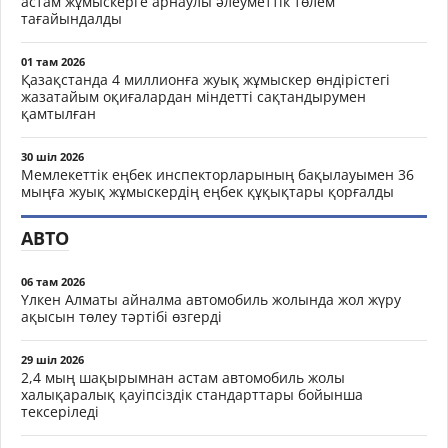
астам жұмыскерге арнаулы әлеуметтік төлем
тағайындалды
01 там 2026
Қазақстанда 4 миллионға жуық жұмыскер өндірістегі
жазатайым оқиғалардан міндетті сақтандырумен
қамтылған
30 шіл 2026
Мемлекеттік еңбек инспекторларының бақылауымен 36
мыңға жуық жұмыскердің еңбек құқықтары қорғалды
АВТО
06 там 2026
Үлкен Алматы айналма автомобиль жолында жол жүру
ақысын төлеу тәртібі өзгерді
29 шіл 2026
2,4 мың шақырымнан астам автомобиль жолы
халықаралық қауіпсіздік стандарттары бойынша
тексеріледі