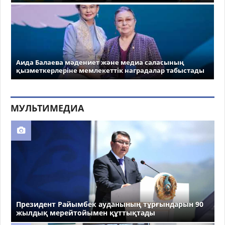
Аида Балаева мәдениет және медиа саласының
қызметкерлеріне мемлекеттік наградалар табыстады
МУЛЬТИМЕДИА
Президент Райымбек ауданының тұрғындарын 90
жылдық мерейтойымен құттықтады