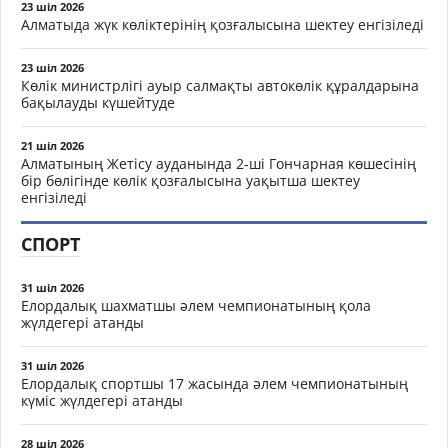
23 шіл 2026
Алматыда жүк көліктерінің қозғалысына шектеу енгізіледі
23 шіл 2026
Көлік министрлігі ауыр салмақты автокөлік құралдарына
бақылауды күшейтуде
21 шіл 2026
Алматының Жетісу ауданында 2-ші Гончарная көшесінің
бір бөлігінде көлік қозғалысына уақытша шектеу
енгізіледі
СПОРТ
31 шіл 2026
Елордалық шахматшы әлем чемпионатының қола
жүлдегері атанды
31 шіл 2026
Елордалық спортшы 17 жасында әлем чемпионатының
күміс жүлдегері атанды
28 шіл 2026