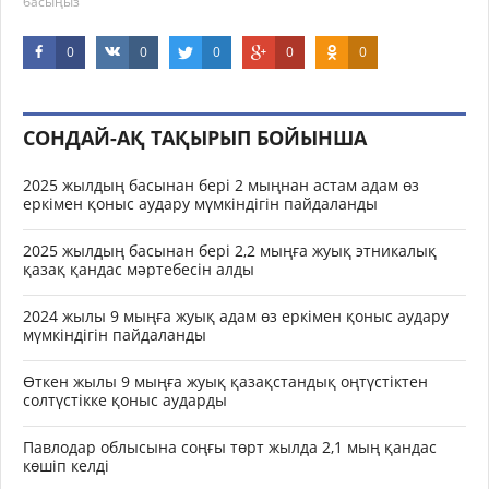
басыңыз
0
0
0
0
0
СОНДАЙ-АҚ ТАҚЫРЫП БОЙЫНША
2025 жылдың басынан бері 2 мыңнан астам адам өз
еркімен қоныс аудару мүмкіндігін пайдаланды
2025 жылдың басынан бері 2,2 мыңға жуық этникалық
қазақ қандас мәртебесін алды
2024 жылы 9 мыңға жуық адам өз еркімен қоныс аудару
мүмкіндігін пайдаланды
Өткен жылы 9 мыңға жуық қазақстандық оңтүстіктен
солтүстікке қоныс аударды
Павлодар облысына соңғы төрт жылда 2,1 мың қандас
көшіп келді