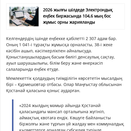
2026 жылғы шілдеде Электрондық
еңбек биржасында 104,6 мың бос
жұмыс орны жарияланды
Келгендердің ішінде еңбекке қабілетті 2 307 адам бар.
Оның 1 041-і тұрақты жұмысқа орналасты, 38-і жеке
кәсібін ашып, кәсіпкерлікпен айналысуда.
Қоныстанушылардың басым бөлігі денсаулық сақтау,
ауыл шаруашылығы, білім беру және өнеркәсіп
салаларында еңбек етуде.
Мемлекеттік қолдаудың тиімділігін көрсететін мысалдың
бірі – Құрмешовтар отбасы. Олар Маңғыстау облысынан
Қостанай қаласына қоныс аударған.
«2024 жылдың мамыр айында Қостанай
қаласындағы мансап орталығына жүгініп,
аймақтық квотаға ендік. Көшуге байланысты
біржолғы және тұрғын үй жалдау мен коммуналдық
қызметтерге арналған субсидия түрінде