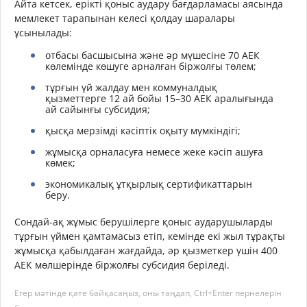
Айта кетсек, ерікті қоныс аудару бағдарламасы аясында
мемлекет тарапынан келесі қолдау шаралары
ұсынылады:
отбасы басшысына және әр мүшесіне 70 АЕК
көлемінде көшуге арналған біржолғы төлем;
тұрғын үй жалдау мен коммуналдық
қызметтерге 12 ай бойы 15–30 АЕК аралығында
ай сайынғы субсидия;
қысқа мерзімді кәсіптік оқыту мүмкіндігі;
жұмысқа орналасуға немесе жеке кәсіп ашуға
көмек;
экономикалық ұтқырлық сертификаттарын
беру.
Сондай-ақ жұмыс берушілерге қоныс аударушыларды
тұрғын үймен қамтамасыз етіп, кемінде екі жыл тұрақты
жұмысқа қабылдаған жағдайда, әр қызметкер үшін 400
АЕК мөлшерінде біржолғы субсидия беріледі.
Егер мәтінде қате байқасаңыз, оны таңдап, Ctrl+Enter пернелерін