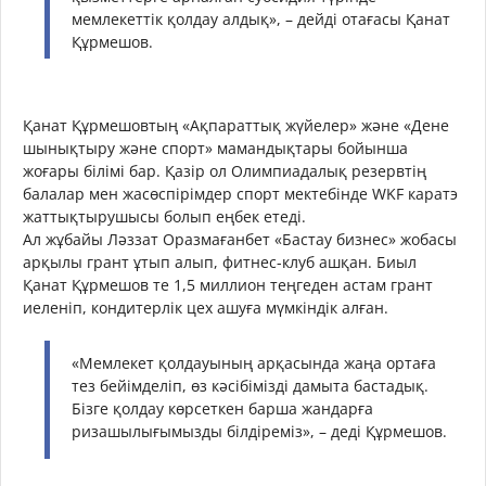
мемлекеттік қолдау алдық», – дейді отағасы Қанат
Құрмешов.
Қанат Құрмешовтың «Ақпараттық жүйелер» және «Дене
шынықтыру және спорт» мамандықтары бойынша
жоғары білімі бар. Қазір ол Олимпиадалық резервтің
балалар мен жасөспірімдер спорт мектебінде WKF каратэ
жаттықтырушысы болып еңбек етеді.
Ал жұбайы Ләззат Оразмағанбет «Бастау бизнес» жобасы
арқылы грант ұтып алып, фитнес-клуб ашқан. Биыл
Қанат Құрмешов те 1,5 миллион теңгеден астам грант
иеленіп, кондитерлік цех ашуға мүмкіндік алған.
«Мемлекет қолдауының арқасында жаңа ортаға
тез бейімделіп, өз кәсібімізді дамыта бастадық.
Бізге қолдау көрсеткен барша жандарға
ризашылығымызды білдіреміз», – деді Құрмешов.