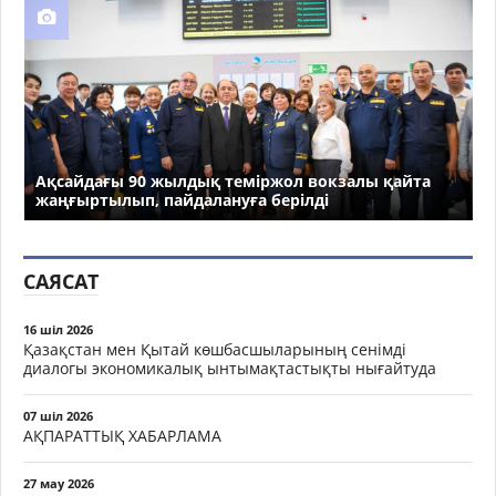
Ақсайдағы 90 жылдық теміржол вокзалы қайта
жаңғыртылып, пайдалануға берілді
САЯСАТ
16 шіл 2026
Қазақстан мен Қытай көшбасшыларының сенімді
диалогы экономикалық ынтымақтастықты нығайтуда
07 шіл 2026
АҚПАРАТТЫҚ ХАБАРЛАМА
27 мау 2026