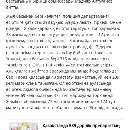
бастығының бірінші орынбасары Мадияр Айтуғанов
айтты.
Жыл басынан бері көліктегі полиция департаменті
есірткіге қатысты 298 құқық бұзушылықты тіркеді. Оның
ішінде: - 2 халықаралық есірткі таратушы топ құрылған; -
48 жағдайда есірткі сату дерегі анықталған; - 17 рет аса
ірі көлемде есірткі сақталған; - 8 жағдайда есірткі ел
аумағына заңсыз өткізілген (контрабанда); - 7 дерек
есірткі өсімдіктерін заңсыз өсіру бойынша тіркелген.
Жалпы, жыл басынан бері 715 келіден астам есірткі
тәркіленген. Оның 114 келісі — синтетикалық есірткі.
Анықталған жайттар арасында мынандай оқиғалар да
бар. Тараз қаласында 40 жастағы азаматтың үйінен 239
келі марихуана табылған. Ол есірткіні өз ауласында
өсірген. Ақмола облысында 50 жастағы ер адамның
үйінен 69 келі болатын 472 түп марихуана тәркіленді.
Жамбыл облысында 77 жастағы зейнеткерден 174 түп
марихуана тәркіленген. Жалпы салмағы 96 келіден асады.
Қазақстанда 589 дәрілік препараттың