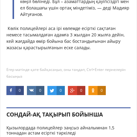
көңіл бөлінеді. Бұл – азаматтардың қауіпсіздігі мен
ел болашағы үшін ортақ міндетіміз, — деді Мадияр
Айтуғанов.
Көлік полицейлері аса ірі көлемде есірткі сақтаған
немесе тасымалдаған адамға 3 жылдан 20 жылға дейін,
кей жағдайда өмір бойына бас бостандығынан айыру
жазасы қарастырылғанын еске салады.
Егер мәтінде қате байқасаңыз, оны таңдап, Ctrl+Enter пернелерін
басыңыз
0
0
0
0
0
СОНДАЙ-АҚ ТАҚЫРЫП БОЙЫНША
Қызылордада полицейлер заңсыз айналымнан 1,5
тоннадан астам есірткі тәркіледі