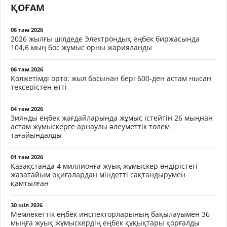
ҚОҒАМ
06 там 2026
2026 жылғы шілдеде Электрондық еңбек биржасында
104,6 мың бос жұмыс орны жарияланды
06 там 2026
Қолжетімді орта: жыл басынан бері 600-ден астам нысан
тексерістен өтті
04 там 2026
Зиянды еңбек жағдайларында жұмыс істейтін 26 мыңнан
астам жұмыскерге арнаулы әлеуметтік төлем
тағайындалды
01 там 2026
Қазақстанда 4 миллионға жуық жұмыскер өндірістегі
жазатайым оқиғалардан міндетті сақтандырумен
қамтылған
30 шіл 2026
Мемлекеттік еңбек инспекторларының бақылауымен 36
мыңға жуық жұмыскердің еңбек құқықтары қорғалды