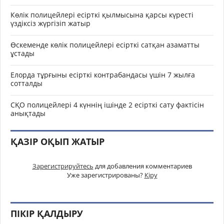
Көлік полицейлері есірткі қылмысына қарсы күресті
үздіксіз жүргізіп жатыр
Өскеменде көлік полицейлері есірткі сатқан азаматты
ұстады
Елорда тұрғыны есірткі контрабандасы үшін 7 жылға
сотталды
СҚО полицейлері 4 күннің ішінде 2 есірткі сату фактісін
анықтады
ҚАЗІР ОҚЫП ЖАТЫР
Зарегистрируйтесь
для добавления комментариев
Уже зарегистрированы?
Кіру
ПІКІР ҚАЛДЫРУ