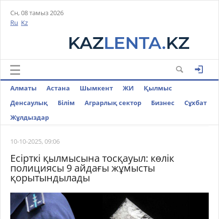
Сн, 08 тамыз 2026
Ru
Kz
Алматы
Астана
Шымкент
ЖИ
Қылмыс
Денсаулық
Білім
Аграрлық сектор
Бизнес
Cұхбат
Жұлдыздар
10-10-2025, 09:06
Есірткі қылмысына тосқауыл: көлік
полициясы 9 айдағы жұмысты
қорытындылады