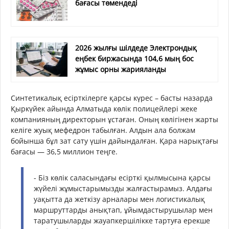
бағасы төмендеді
2026 жылғы шілдеде Электрондық
еңбек биржасында 104,6 мың бос
жұмыс орны жарияланды
Синтетикалық есірткілерге қарсы күрес – басты назарда
Қыркүйек айында Алматыда көлік полицейлері жеке
компанияның директорын ұстаған. Оның көлігінен жарты
келіге жуық мефедрон табылған. Алдын ала болжам
бойынша бұл зат сату үшін дайындалған. Қара нарықтағы
бағасы — 36,5 миллион теңге.
- Біз көлік саласындағы есірткі қылмысына қарсы
жүйелі жұмыстарымызды жалғастырамыз. Алдағы
уақытта да жеткізу арналары мен логистикалық
маршруттарды анықтап, ұйымдастырушылар мен
таратушыларды жауапкершілікке тартуға ерекше