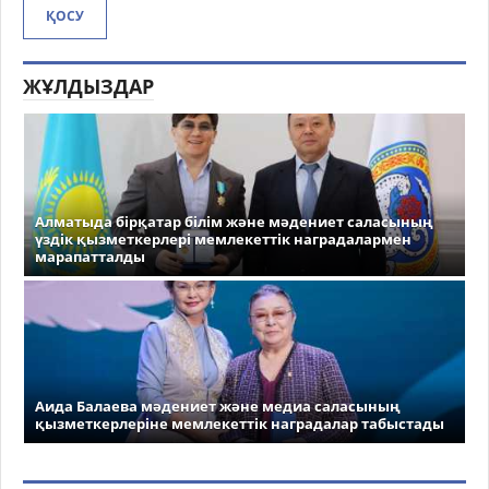
ҚОСУ
ЖҰЛДЫЗДАР
Алматыда бірқатар білім және мәдениет саласының
үздік қызметкерлері мемлекеттік наградалармен
марапатталды
Аида Балаева мәдениет және медиа саласының
қызметкерлеріне мемлекеттік наградалар табыстады