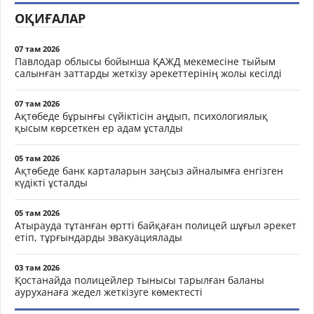
ОҚИҒАЛАР
07 там 2026
Павлодар облысы бойынша ҚАЖД мекемесіне тыйым
салынған заттарды жеткізу әрекеттерінің жолы кесілді
07 там 2026
Ақтөбеде бұрынғы сүйіктісін аңдып, психологиялық
қысым көрсеткен ер адам ұсталды
05 там 2026
Ақтөбеде банк карталарын заңсыз айналымға енгізген
күдікті ұсталды
05 там 2026
Атырауда тұтанған өртті байқаған полицей шұғыл әрекет
етіп, тұрғындарды эвакуациялады
03 там 2026
Қостанайда полицейлер тынысы тарылған баланы
ауруханаға жедел жеткізуге көмектесті