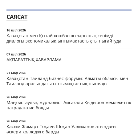
САЯСАТ
16 шіл 2026
Қазақстан мен Қытай көшбасшыларының сенімді
диалогы экономикалық ынтымақтастықты нығайтуда
07 шіл 2026
АҚПАРАТТЫҚ ХАБАРЛАМА
27 мау 2026
Қазақстан-Таиланд бизнес-форумы: Алматы облысы мен
Таиланд арасындағы ынтымақтастық нығаяды
26 мау 2026
Маңғыстаулық журналист Айсағали Қыдыров мемлекеттік
наградаға ие болды
26 мау 2026
Қасым-Жомарт Тоқаев Шоқан Уәлиханов атындағы
әскери колледжге барды