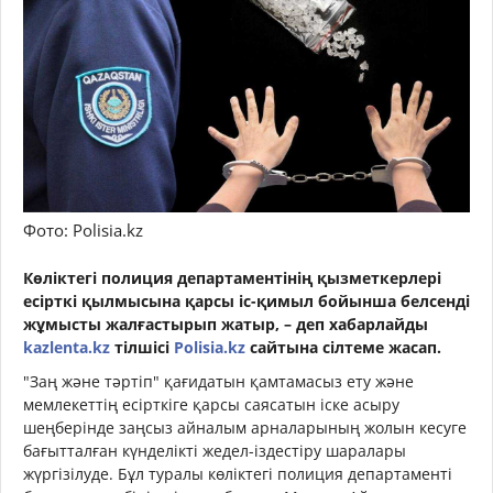
Фото: Polisia.kz
Көліктегі полиция департаментінің қызметкерлері
есірткі қылмысына қарсы іс-қимыл бойынша белсенді
жұмысты жалғастырып жатыр, – деп хабарлайды
kazlenta.kz
тілшісі
Polisia.kz
сайтына сілтеме жасап.
"Заң және тәртіп" қағидатын қамтамасыз ету және
мемлекеттің есірткіге қарсы саясатын іске асыру
шеңберінде заңсыз айналым арналарының жолын кесуге
бағытталған күнделікті жедел-іздестіру шаралары
жүргізілуде. Бұл туралы көліктегі полиция департаменті