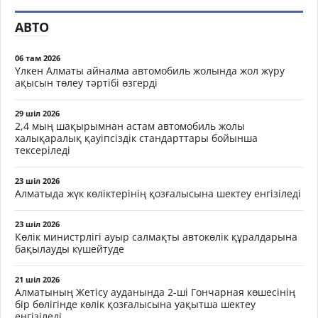
АВТО
06 там 2026
Үлкен Алматы айналма автомобиль жолында жол жүру
ақысын төлеу тәртібі өзгерді
29 шіл 2026
2,4 мың шақырымнан астам автомобиль жолы
халықаралық қауіпсіздік стандарттары бойынша
тексеріледі
23 шіл 2026
Алматыда жүк көліктерінің қозғалысына шектеу енгізіледі
23 шіл 2026
Көлік министрлігі ауыр салмақты автокөлік құралдарына
бақылауды күшейтуде
21 шіл 2026
Алматының Жетісу ауданында 2-ші Гончарная көшесінің
бір бөлігінде көлік қозғалысына уақытша шектеу
енгізіледі