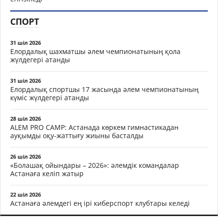
СПОРТ
31 шіл 2026
Елордалық шахматшы әлем чемпионатының қола
жүлдегері атанды
31 шіл 2026
Елордалық спортшы 17 жасында әлем чемпионатының
күміс жүлдегері атанды
28 шіл 2026
ALEM PRO CAMP: Астанада көркем гимнастикадан
ауқымды оқу-жаттығу жиыны басталды
26 шіл 2026
«Болашақ ойындары – 2026»: әлемдік командалар
Астанаға келіп жатыр
22 шіл 2026
Астанаға әлемдегі ең ірі киберспорт клубтары келеді