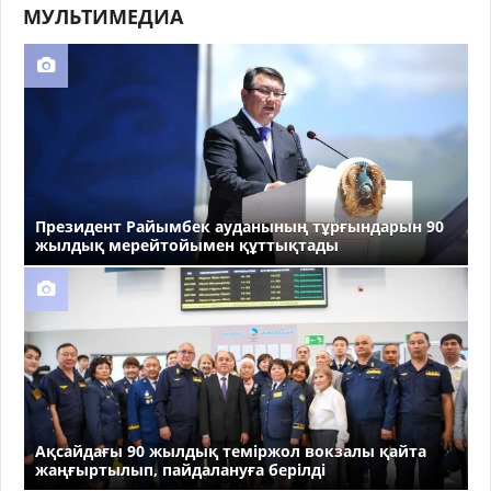
МУЛЬТИМЕДИА
Президент Райымбек ауданының тұрғындарын 90
жылдық мерейтойымен құттықтады
Ақсайдағы 90 жылдық теміржол вокзалы қайта
жаңғыртылып, пайдалануға берілді