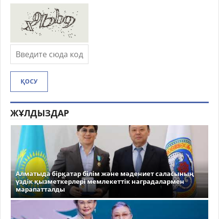
ҚОСУ
ЖҰЛДЫЗДАР
Алматыда бірқатар білім және мәдениет саласының
үздік қызметкерлері мемлекеттік наградалармен
марапатталды