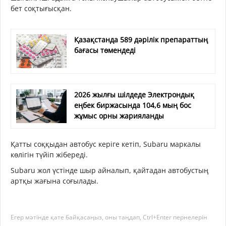
бет соқтығысқан.
Қазақстанда 589 дәрілік препараттың
бағасы төмендеді
2026 жылғы шілдеде Электрондық
еңбек биржасында 104,6 мың бос
жұмыс орны жарияланды
Қатты соққыдан автобус керіге кетіп, Subaru маркалы
көлігін түйіп жібереді.
Subaru жол үстінде шыр айналып, қайтадан автобустың
артқы жағына соғылады.
Егер мәтінде қате байқасаңыз, оны таңдап, Ctrl+Enter пернелерін