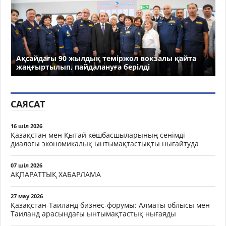
Ақсайдағы 90 жылдық теміржол вокзалы қайта
жаңғыртылып, пайдалануға берілді
САЯСАТ
16 шіл 2026
Қазақстан мен Қытай көшбасшыларының сенімді
диалогы экономикалық ынтымақтастықты нығайтуда
07 шіл 2026
АҚПАРАТТЫҚ ХАБАРЛАМА
27 мау 2026
Қазақстан-Таиланд бизнес-форумы: Алматы облысы мен
Таиланд арасындағы ынтымақтастық нығаяды