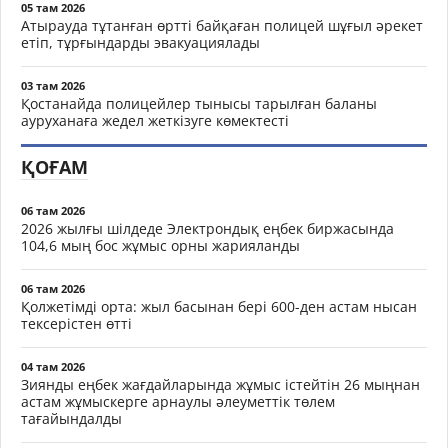
05 там 2026
Атырауда тұтанған өртті байқаған полицей шұғыл әрекет
етіп, тұрғындарды эвакуациялады
03 там 2026
Қостанайда полицейлер тынысы тарылған баланы
ауруханаға жедел жеткізуге көмектесті
ҚОҒАМ
06 там 2026
2026 жылғы шілдеде Электрондық еңбек биржасында
104,6 мың бос жұмыс орны жарияланды
06 там 2026
Қолжетімді орта: жыл басынан бері 600-ден астам нысан
тексерістен өтті
04 там 2026
Зиянды еңбек жағдайларында жұмыс істейтін 26 мыңнан
астам жұмыскерге арнаулы әлеуметтік төлем
тағайындалды