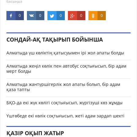
басыңыз
0
0
0
0
0
СОНДАЙ-АҚ ТАҚЫРЫП БОЙЫНША
Алматыда үш көліктің қатысуымен ірі жол апаты болды
Алматыда жеңіл көлік пен автобус соқтығысып, бір адам
мерт болды
Алматыда жантүршігерлік жол апаты болып, бір адам
қаза тапты
БҚО-да екі жүк көлігі соқтығысып, жүргізуші көз жұмды
Үштөбеде екі көлік соқтығысып, жеті адам зардап шекті
ҚАЗІР ОҚЫП ЖАТЫР