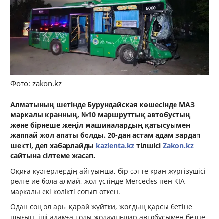
Фото: zakon.kz
Алматының шетінде Бурундайская көшесінде МАЗ
маркалы кранның, №10 маршруттық автобустың
және бірнеше жеңіл машиналардың қатысуымен
жаппай жол апаты болды. 20-дан астам адам зардап
шекті, деп хабарлайды
kazlenta.kz
тілшісі
Zakon.kz
сайтына сілтеме жасап.
Оқиға куәгерлердің айтуынша, бір сәтте кран жүргізушісі
рөлге ие бола алмай, жол үстінде Mercedes пен KIA
маркалы екі көлікті соғып өткен.
Одан соң ол ары қарай жүйтки, жолдың қарсы бетіне
шығып, іші адамға толы жолаушылар автобусымен бетпе-