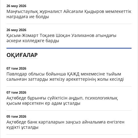
26 мау 2026
Маңғыстаулық журналист Айсағали Қыдыров мемлекеттік
наградаға ие болды
26 мау 2026
Қасым-Жомарт Тоқаев Шоқан Уәлиханов атындағы
әскери колледжге барды
ОҚИҒАЛАР
07 там 2026
Павлодар облысы бойынша ҚАЖД мекемесіне тыйым
салынған заттарды жеткізу әрекеттерінің жолы кесілді
07 там 2026
Ақтөбеде бұрынғы сүйіктісін аңдып, психологиялық
қысым көрсеткен ер адам ұсталды
05 там 2026
Ақтөбеде банк карталарын заңсыз айналымға енгізген
күдікті ұсталды