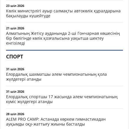
23 шіл 2026
Көлік министрлігі ауыр салмақты автокөлік құралдарына
бақылауды күшейтуде
21 шіл 2026
Алматының Жетісу ауданында 2-ші Гончарная көшесінің
бір бөлігінде көлік қозғалысына уақытша шектеу
енгізіледі
СПОРТ
31 шіл 2026
Елордалық шахматшы әлем чемпионатының қола
жүлдегері атанды
31 шіл 2026
Елордалық спортшы 17 жасында әлем чемпионатының
күміс жүлдегері атанды
28 шіл 2026
ALEM PRO CAMP: Астанада көркем гимнастикадан
ауқымды оқу-жаттығу жиыны басталды