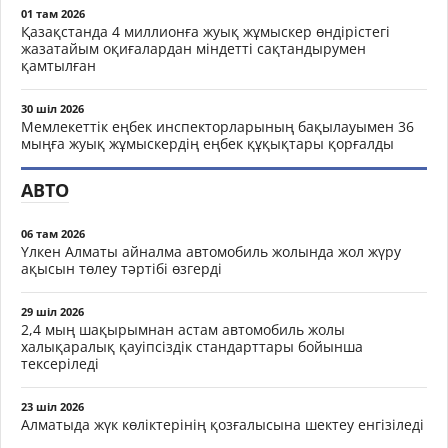
01 там 2026
Қазақстанда 4 миллионға жуық жұмыскер өндірістегі
жазатайым оқиғалардан міндетті сақтандырумен
қамтылған
30 шіл 2026
Мемлекеттік еңбек инспекторларының бақылауымен 36
мыңға жуық жұмыскердің еңбек құқықтары қорғалды
АВТО
06 там 2026
Үлкен Алматы айналма автомобиль жолында жол жүру
ақысын төлеу тәртібі өзгерді
29 шіл 2026
2,4 мың шақырымнан астам автомобиль жолы
халықаралық қауіпсіздік стандарттары бойынша
тексеріледі
23 шіл 2026
Алматыда жүк көліктерінің қозғалысына шектеу енгізіледі