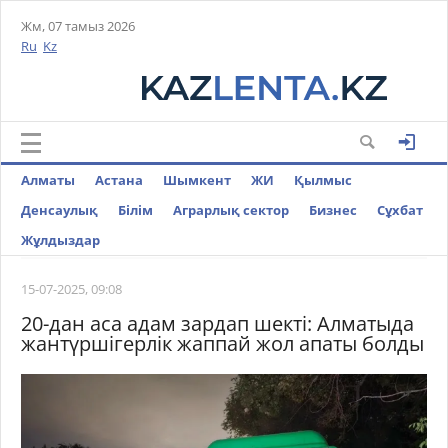
Жм, 07 тамыз 2026
Ru
Kz
Алматы
Астана
Шымкент
ЖИ
Қылмыс
Денсаулық
Білім
Аграрлық сектор
Бизнес
Cұхбат
Жұлдыздар
15-07-2025, 09:08
20-дан аса адам зардап шекті: Алматыда
жантүршігерлік жаппай жол апаты болды