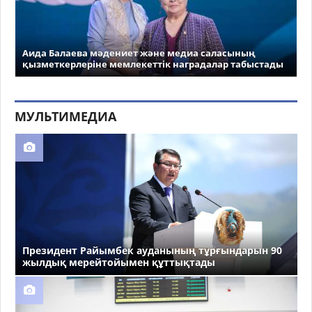
Аида Балаева мәдениет және медиа саласының
қызметкерлеріне мемлекеттік наградалар табыстады
МУЛЬТИМЕДИА
Президент Райымбек ауданының тұрғындарын 90
жылдық мерейтойымен құттықтады