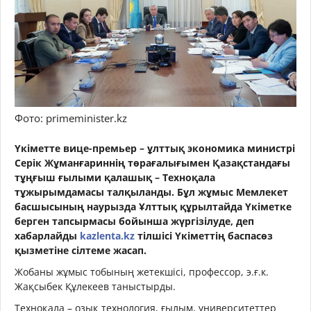
Фото: primeminister.kz
Үкіметте вице-премьер – ұлттық экономика министрі
Серік Жұманғариннің төрағалығымен Қазақстандағы
тұңғыш ғылыми қалашық – Техноқала
тұжырымдамасы талқыланды. Бұл жұмыс Мемлекет
басшысының наурызда Ұлттық құрылтайда Үкіметке
берген тапсырмасы бойынша жүргізілуде, деп
хабарлайды
kazlenta.kz
тілшісі Үкіметтің баспасөз
қызметіне сілтеме жасап.
Жобаны жұмыс тобының жетекшісі, профессор, э.ғ.к.
Жақсыбек Құлекеев таныстырды.
Техноқала – озық технология, ғылым, университеттер