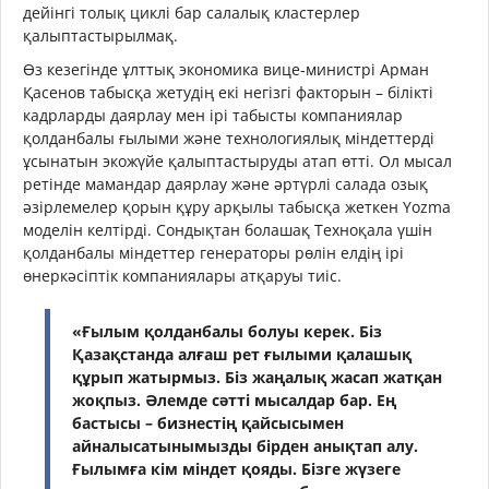
дейінгі толық циклі бар салалық кластерлер
қалыптастырылмақ.
Өз кезегінде ұлттық экономика вице-министрі Арман
Қасенов табысқа жетудің екі негізгі факторын – білікті
кадрларды даярлау мен ірі табысты компаниялар
қолданбалы ғылыми және технологиялық міндеттерді
ұсынатын экожүйе қалыптастыруды атап өтті. Ол мысал
ретінде мамандар даярлау және әртүрлі салада озық
әзірлемелер қорын құру арқылы табысқа жеткен Yozma
моделін келтірді. Сондықтан болашақ Техноқала үшін
қолданбалы міндеттер генераторы рөлін елдің ірі
өнеркәсіптік компаниялары атқаруы тиіс.
«Ғылым қолданбалы болуы керек. Біз
Қазақстанда алғаш рет ғылыми қалашық
құрып жатырмыз. Біз жаңалық жасап жатқан
жоқпыз. Әлемде сәтті мысалдар бар. Ең
бастысы – бизнестің қайсысымен
айналысатынымызды бірден анықтап алу.
Ғылымға кім міндет қояды. Бізге жүзеге