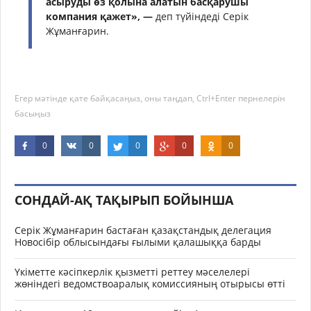
асыруды өз қолына алатын басқарушы
компания қажет», —
деп түйіндеді Серік
Жұманғарин.
Егер мәтінде қате байқасаңыз, оны таңдап, Ctrl+Enter пернелерін
басыңыз
0
0
0
0
0
СОНДАЙ-АҚ ТАҚЫРЫП БОЙЫНША
Серік Жұманғарин бастаған қазақстандық делегация
Новосібір облысындағы ғылыми қалашыққа барды
Үкіметте кәсіпкерлік қызметті реттеу мәселелері
жөніндегі ведомствоаралық комиссияның отырысы өтті