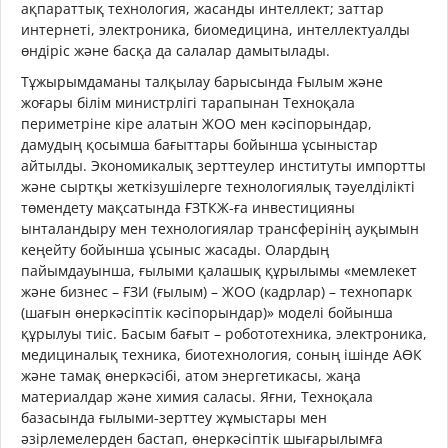
ақпараттық технология, жасанды интеллект; заттар
интернеті, электроника, биомедицина, интеллектуалды
өндіріс және басқа да салалар дамытылады.
Тұжырымдаманы талқылау барысында Ғылым және
жоғары білім министрлігі тарапынан Техноқала
периметріне кіре алатын ЖОО мен кәсіпорындар,
дамудың қосымша бағыттары бойынша ұсыныстар
айтылды. Экономикалық зерттеулер институты импортты
және сыртқы жеткізушілерге технологиялық тәуелділікті
төмендету мақсатында ҒЗТКЖ-ға инвестицияны
ынталандыру мен технологиялар трансферінің ауқымын
кеңейту бойынша ұсыныс жасады. Олардың
пайымдауынша, ғылыми қалашық құрылымы «мемлекет
және бизнес – ҒЗИ (ғылым) – ЖОО (кадрлар) – технопарк
(шағын өнеркәсіптік кәсіпорындар)» моделі бойынша
құрылуы тиіс. Басым бағыт – робототехника, электроника,
медициналық техника, биотехнология, соның ішінде АӨК
және тамақ өнеркәсібі, атом энергетикасы, жаңа
материалдар және химия саласы. Яғни, Техноқала
базасында ғылыми-зерттеу жұмыстары мен
әзірлемелерден бастап, өнеркәсіптік шығарылымға