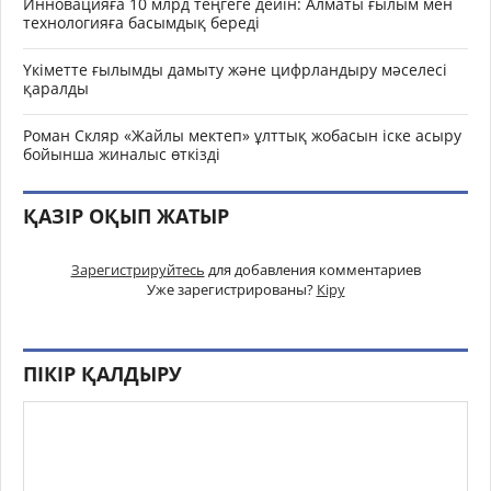
Инновацияға 10 млрд теңгеге дейін: Алматы ғылым мен
технологияға басымдық береді
Үкіметте ғылымды дамыту және цифрландыру мәселесі
қаралды
Роман Скляр «Жайлы мектеп» ұлттық жобасын іске асыру
бойынша жиналыс өткізді
ҚАЗІР ОҚЫП ЖАТЫР
Зарегистрируйтесь
для добавления комментариев
Уже зарегистрированы?
Кіру
ПІКІР ҚАЛДЫРУ