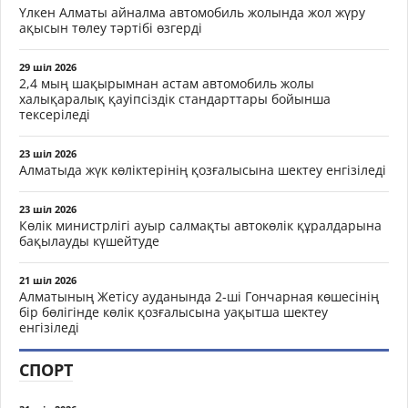
Үлкен Алматы айналма автомобиль жолында жол жүру
ақысын төлеу тәртібі өзгерді
29 шіл 2026
2,4 мың шақырымнан астам автомобиль жолы
халықаралық қауіпсіздік стандарттары бойынша
тексеріледі
23 шіл 2026
Алматыда жүк көліктерінің қозғалысына шектеу енгізіледі
23 шіл 2026
Көлік министрлігі ауыр салмақты автокөлік құралдарына
бақылауды күшейтуде
21 шіл 2026
Алматының Жетісу ауданында 2-ші Гончарная көшесінің
бір бөлігінде көлік қозғалысына уақытша шектеу
енгізіледі
СПОРТ