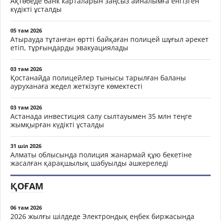
Ақтөбеде банк карталарын заңсыз айналымға енгізген
күдікті ұсталды
05 там 2026
Атырауда тұтанған өртті байқаған полицей шұғыл әрекет
етіп, тұрғындарды эвакуациялады
03 там 2026
Қостанайда полицейлер тынысы тарылған баланы
ауруханаға жедел жеткізуге көмектесті
03 там 2026
Астанада инвестиция салу сылтауымен 35 млн теңге
жымқырған күдікті ұсталды
31 шіл 2026
Алматы облысында полиция жанармай құю бекетіне
жасалған қарақшылық шабуылды әшкереледі
ҚОҒАМ
06 там 2026
2026 жылғы шілдеде Электрондық еңбек биржасында