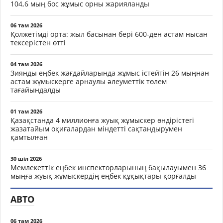
104,6 мың бос жұмыс орны жарияланды
06 там 2026
Қолжетімді орта: жыл басынан бері 600-ден астам нысан
тексерістен өтті
04 там 2026
Зиянды еңбек жағдайларында жұмыс істейтін 26 мыңнан
астам жұмыскерге арнаулы әлеуметтік төлем
тағайындалды
01 там 2026
Қазақстанда 4 миллионға жуық жұмыскер өндірістегі
жазатайым оқиғалардан міндетті сақтандырумен
қамтылған
30 шіл 2026
Мемлекеттік еңбек инспекторларының бақылауымен 36
мыңға жуық жұмыскердің еңбек құқықтары қорғалды
АВТО
06 там 2026