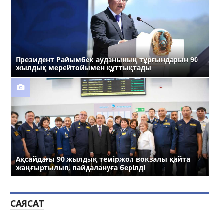
Президент Райымбек ауданының тұрғындарын 90
жылдық мерейтойымен құттықтады
Ақсайдағы 90 жылдық теміржол вокзалы қайта
жаңғыртылып, пайдалануға берілді
САЯСАТ