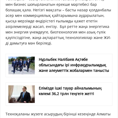
мен бизнес шоғырланатын ерекше мәртебесі бар
болашақ қала. Негізгі мақсаты – басты назар қолданбалы
әсер мен коммерциялық қайтарымына аударылатын,
қысқа мерзімде өндірістегі ғылымды қажет ететін
әзірлемелерді жасап, енгізу. Бұл ретте жаңа энергетика
мен энергия үнемдеуге, биотехнология мен азық-түлік
қауіпсіздігіне, жаңа ақпараттық технологиялар және ЖИ-
ді дамытуға мән беріледі.
Нұрлыбек Нәлібаев Ақтөбе
облысындағы ірі инфрақұрылымдық
және әлеуметтік жобалармен танысты
Елімізде ішкі тауар айналымының
көлемі 36,2 трлн теңгеге жетті
Техноқаланы жүзеге асырудың бірінші кезеңінде Алматы