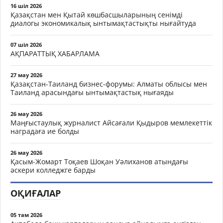
16 шіл 2026
Қазақстан мен Қытай көшбасшыларының сенімді
диалогы экономикалық ынтымақтастықты нығайтуда
07 шіл 2026
АҚПАРАТТЫҚ ХАБАРЛАМА
27 мау 2026
Қазақстан-Таиланд бизнес-форумы: Алматы облысы мен
Таиланд арасындағы ынтымақтастық нығаяды
26 мау 2026
Маңғыстаулық журналист Айсағали Қыдыров мемлекеттік
наградаға ие болды
26 мау 2026
Қасым-Жомарт Тоқаев Шоқан Уәлиханов атындағы
әскери колледжге барды
ОҚИҒАЛАР
05 там 2026