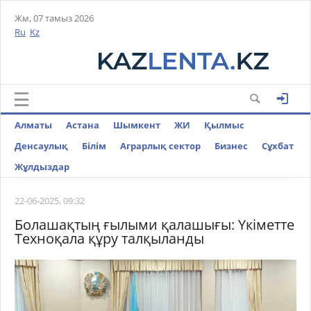
Жм, 07 тамыз 2026
Ru
Kz
Алматы
Астана
Шымкент
ЖИ
Қылмыс
Денсаулық
Білім
Аграрлық сектор
Бизнес
Cұхбат
Жұлдыздар
22-06-2025, 09:32
Болашақтың ғылыми қалашығы: Үкіметте
Техноқала құру талқыланды