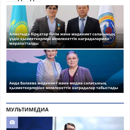
Алматыда бірқатар білім және мәдениет саласының
үздік қызметкерлері мемлекеттік наградалармен
марапатталды
Аида Балаева мәдениет және медиа саласының
қызметкерлеріне мемлекеттік наградалар табыстады
МУЛЬТИМЕДИА