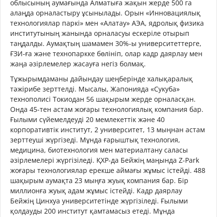
облысының аумағында Алматыға жақын жерде 500 га
алаңда орналастыру ұсынылады. Орын «Инновациялық
технологиялар паркі» мен «Алатау» АЭА, ядролық физика
институтының жанында орналасуы ескеріле отырып
таңдалды. Аумақтың шамамен 30%-ы университеттерге,
ҒЗИ-ға және технопаркке бөлініп, олар кадр даярлау мен
жаңа әзірлемелер жасауға негіз болмақ.
Тұжырымдаманы дайындау шеңберінде халықаралық
тәжірибе зерттелді. Мысалы, Жапонияда «Сукуба»
технополисі Токиодан 56 шақырым жерде орналасқан.
Онда 45-тен астам жоғары технологиялық компания бар.
Ғылыми сүйемелдеуді 20 мемлекеттік және 40
корпоративтік институт, 2 университет, 13 мыңнан астам
зерттеуші жүргізеді. Мұнда ғарыштық технология,
медицина, биотехнология мен материалтану саласы
әзірлемелері жүргізіледі. ҚХР-да Бейжің маңында Z-Park
жоғары технологиялар ерекше аймағы жұмыс істейді. 488
шақырым аумақта 23 мыңға жуық компания бар. Бір
миллионға жуық адам жұмыс істейді. Кадр даярлау
Бейжің Цинхуа университетінде жүргізіледі. Ғылыми
қолдауды 200 институт қамтамасыз етеді. Мұнда