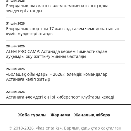
31 шіл 2026
Елордалық шахматшы әлем чемпионатының қола
жүлдегері атанды
31 шіл 2026
Елордалық спортшы 17 жасында әлем чемпионатының
күміс жүлдегері атанды
28 шіл 2026
ALEM PRO CAMP: Астанада көркем гимнастикадан
ауқымды оқу-жаттығу жиыны басталды
26 шіл 2026
«Болашақ ойындары – 2026»: әлемдік командалар
Астанаға келіп жатыр
22 шіл 2026
Астанаға әлемдегі ең ірі киберспорт клубтары келеді
Жоба туралы
Жарнама
Жаңалық жіберу
© 2018-2026, «kazlenta.kz». Барлық құқықтар сақталған.