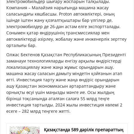
электромобильдер шығару жоспарын талқылады.
Компания – Малайзия нарығында машина жасау
саласындағы көшбасшы. Proton автокөліктері, оның
ішінде іштен жану қозғалтқыштары бар үлгілер де,
электромобилдер де 26-дан астам елге экспортталады.
Сонымен қатар өндірушінің трансмиссиялар мен
автокөліктерді әзірлеу, жобалау және инженерлік зерттеу
орталығы бар.
Олжас Бектенов Қазақстан Республикасының Президенті
заманауи технологияларды енгізу арқылы өндірістерді
локализациялау және жаңа жұмыс орындарын ашу,
машина жасау саласын дамыту міндетін қойғанын атап
өтті. Инвестиция тарту және жаңа өндіріс орындарын
ашу Қазақстан экономикасын әртараптандыру және
орнықты өсуі үшін маңызды мәнге ие. Осы жылдың
бірінші тоқсанында аталған салаға 55 млрд теңге
инвестиция тартылды. 2024 жылы инвестиция көлемі 2
есеге – 282 млрд теңгеге жетті.
Қазақстанда 589 дәрілік препараттың