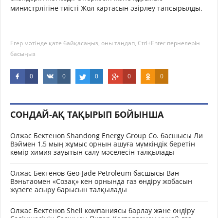
министрлігіне тиісті Жол картасын әзірлеу тапсырылды.
Егер мәтінде қате байқасаңыз, оны таңдап, Ctrl+Enter пернелерін
басыңыз
0
0
0
0
0
СОНДАЙ-АҚ ТАҚЫРЫП БОЙЫНША
Олжас Бектенов Shandong Energy Group Co. басшысы Ли
Вэймен 1,5 мың жұмыс орнын ашуға мүмкіндік беретін
көмір химия зауытын салу мәселесін талқылады
Олжас Бектенов Geo-Jade Petroleum басшысы Ван
Вэньтаомен «Созақ» кен орнында газ өндіру жобасын
жүзеге асыру барысын талқылады
Олжас Бектенов Shell компаниясы барлау және өндіру