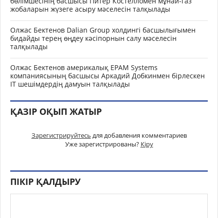
бөлімшесінің басшысы Питер Костелломен мұнай-газ
жобаларын жүзеге асыру мәселесін талқылады
Олжас Бектенов Dalian Group холдингі басшылығымен
бидайды терең өңдеу кәсіпорнын салу мәселесін
талқылады
Олжас Бектенов америкалық EPAM Systems
компаниясының басшысы Аркадий Добкинмен бірлескен
IT шешімдердің дамуын талқылады
ҚАЗІР ОҚЫП ЖАТЫР
Зарегистрируйтесь
для добавления комментариев
Уже зарегистрированы?
Кіру
ПІКІР ҚАЛДЫРУ