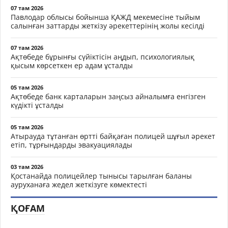
07 там 2026
Павлодар облысы бойынша ҚАЖД мекемесіне тыйым
салынған заттарды жеткізу әрекеттерінің жолы кесілді
07 там 2026
Ақтөбеде бұрынғы сүйіктісін аңдып, психологиялық
қысым көрсеткен ер адам ұсталды
05 там 2026
Ақтөбеде банк карталарын заңсыз айналымға енгізген
күдікті ұсталды
05 там 2026
Атырауда тұтанған өртті байқаған полицей шұғыл әрекет
етіп, тұрғындарды эвакуациялады
03 там 2026
Қостанайда полицейлер тынысы тарылған баланы
ауруханаға жедел жеткізуге көмектесті
ҚОҒАМ