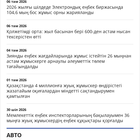
06 там 2026
2026 жылғы шілдеде Электрондық еңбек биржасында
104,6 мың бос жұмыс орны жарияланды
06 там 2026
Қолжетімді орта: жыл басынан бері 600-ден астам нысан
тексерістен өтті
04 там 2026
Зиянды еңбек жағдайларында жұмыс істейтін 26 мыңнан
астам жұмыскерге арнаулы әлеуметтік төлем
тағайындалды
01 там 2026
Қазақстанда 4 миллионға жуық жұмыскер өндірістегі
жазатайым оқиғалардан міндетті сақтандырумен
қамтылған
30 шіл 2026
Мемлекеттік еңбек инспекторларының бақылауымен 36
мыңға жуық жұмыскердің еңбек құқықтары қорғалды
АВТО