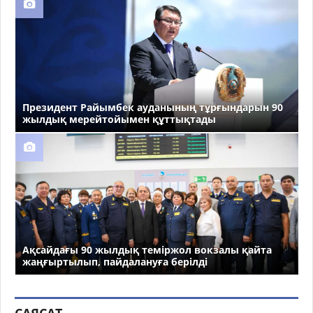
Президент Райымбек ауданының тұрғындарын 90
жылдық мерейтойымен құттықтады
Ақсайдағы 90 жылдық теміржол вокзалы қайта
жаңғыртылып, пайдалануға берілді