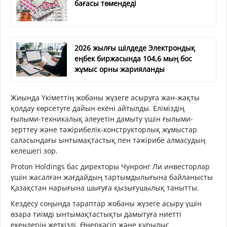
бағасы төмендеді
2026 жылғы шілдеде Электрондық
еңбек биржасында 104,6 мың бос
жұмыс орны жарияланды
Жиында Үкіметтің жобаны жүзеге асыруға жан-жақты
қолдау көрсетуге дайын екені айтылды. Еліміздің
ғылыми-техникалық әлеуетін дамыту үшін ғылыми-
зерттеу және тәжірибелік-конструкторлық жұмыстар
саласындағы ынтымақтастық пен тәжірибе алмасудың
келешегі зор.
Proton Holdings бас директоры Чунронг Ли инвесторлар
үшін жасалған жағдайдың тартымдылығына байланысты
Қазақстан нарығына шығуға қызығушылық танытты.
Кездесу соңында тараптар жобаны жүзеге асыру үшін
өзара тиімді ынтымақтастықты дамытуға ниетті
екендерін жеткізді. Өнеркәсіп және құрылыс