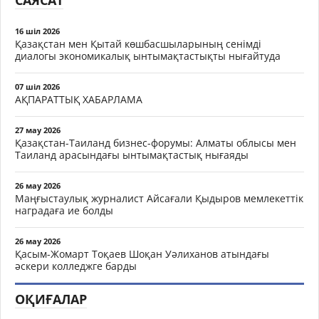
САЯСАТ
16 шіл 2026
Қазақстан мен Қытай көшбасшыларының сенімді
диалогы экономикалық ынтымақтастықты нығайтуда
07 шіл 2026
АҚПАРАТТЫҚ ХАБАРЛАМА
27 мау 2026
Қазақстан-Таиланд бизнес-форумы: Алматы облысы мен
Таиланд арасындағы ынтымақтастық нығаяды
26 мау 2026
Маңғыстаулық журналист Айсағали Қыдыров мемлекеттік
наградаға ие болды
26 мау 2026
Қасым-Жомарт Тоқаев Шоқан Уәлиханов атындағы
әскери колледжге барды
ОҚИҒАЛАР