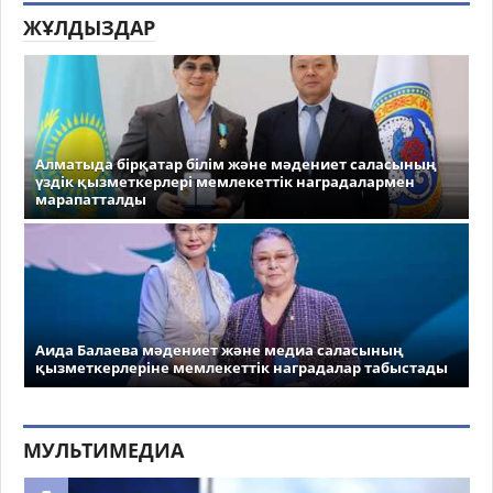
ЖҰЛДЫЗДАР
Алматыда бірқатар білім және мәдениет саласының
үздік қызметкерлері мемлекеттік наградалармен
марапатталды
Аида Балаева мәдениет және медиа саласының
қызметкерлеріне мемлекеттік наградалар табыстады
МУЛЬТИМЕДИА