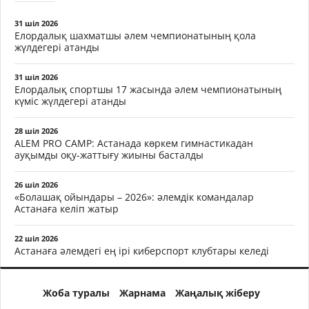
31 шіл 2026
Елордалық шахматшы әлем чемпионатының қола
жүлдегері атанды
31 шіл 2026
Елордалық спортшы 17 жасында әлем чемпионатының
күміс жүлдегері атанды
28 шіл 2026
ALEM PRO CAMP: Астанада көркем гимнастикадан
ауқымды оқу-жаттығу жиыны басталды
26 шіл 2026
«Болашақ ойындары – 2026»: әлемдік командалар
Астанаға келіп жатыр
22 шіл 2026
Астанаға әлемдегі ең ірі киберспорт клубтары келеді
Жоба туралы
Жарнама
Жаңалық жіберу