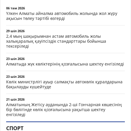
06 там 2026
Үлкен Алматы айналма автомобиль жолында жол жүру
ақысын төлеу тәртібі өзгерді
29 шіл 2026
2,4 мың шақырымнан астам автомобиль жолы
халықаралық қауіпсіздік стандарттары бойынша
тексеріледі
23 шіл 2026
Алматыда жүк көліктерінің қозғалысына шектеу енгізіледі
23 шіл 2026
Көлік министрлігі ауыр салмақты автокөлік құралдарына
бақылауды күшейтуде
21 шіл 2026
Алматының Жетісу ауданында 2-ші Гончарная көшесінің
бір бөлігінде көлік қозғалысына уақытша шектеу
енгізіледі
СПОРТ