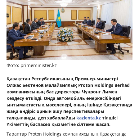
Фото: primeminister.kz
Қазақстан Республикасының Премьер-министрі
Олжас Бектенов малайзиялық Proton Holdings Berhad
компаниясының бас директоры Чунронг Лимен
кездесу өткізді. Онда автомобиль өнеркәсібіндегі
ынтымақтастық мәселелері, оның ішінде Қазақстанда
жаңа өндіріс орнын ашу перспективалары
талқыланды, деп хабарлайды
kazlenta.kz
тілшісі
Үкіметтің баспасөз қызметіне сілтеме жасап.
Тараптар Proton Holdings компаниясының Қазақстанда