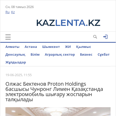
Сн, 08 тамыз 2026
Ru
Kz
Алматы
Астана
Шымкент
ЖИ
Қылмыс
Денсаулық
Білім
Аграрлық сектор
Бизнес
Cұхбат
Жұлдыздар
19-06-2025, 11:55
Олжас Бектенов Proton Holdings
басшысы Чунронг Лимен Қазақстанда
электромобиль шығару жоспарын
талқылады