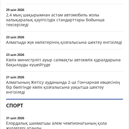
29 шіл 2026
2,4 мың шақырымнан астам автомобиль жолы
халықаралық қауіпсіздік стандарттары бойынша
тексеріледі
23 шіл 2026
Алматыда жүк көліктерінің қозғалысына шектеу енгізіледі
23 шіл 2026
Көлік министрлігі ауыр салмақты автокөлік құралдарына
бақылауды күшейтуде
21 шіл 2026
Алматының Жетісу ауданында 2-ші Гончарная көшесінің
бір бөлігінде көлік қозғалысына уақытша шектеу
енгізіледі
СПОРТ
31 шіл 2026
Елордалық шахматшы әлем чемпионатының қола
жүлдегері атанды