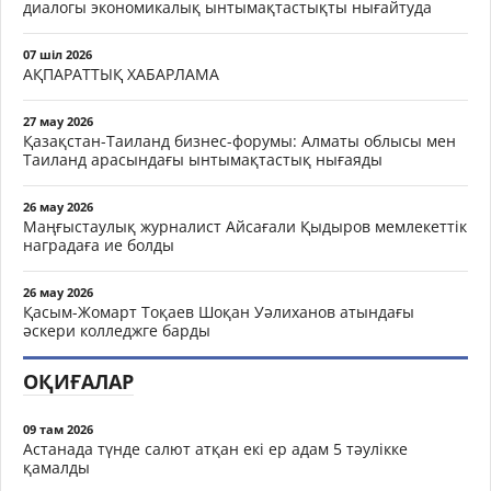
диалогы экономикалық ынтымақтастықты нығайтуда
07 шіл 2026
АҚПАРАТТЫҚ ХАБАРЛАМА
27 мау 2026
Қазақстан-Таиланд бизнес-форумы: Алматы облысы мен
Таиланд арасындағы ынтымақтастық нығаяды
26 мау 2026
Маңғыстаулық журналист Айсағали Қыдыров мемлекеттік
наградаға ие болды
26 мау 2026
Қасым-Жомарт Тоқаев Шоқан Уәлиханов атындағы
әскери колледжге барды
ОҚИҒАЛАР
09 там 2026
Астанада түнде салют атқан екі ер адам 5 тәулікке
қамалды