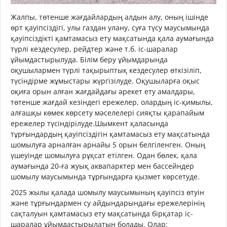
Жалпы, төтенше жағдайлардың алдын алу, оның ішінде
өрт қауіпсіздігі, улы газдан улану, суға түсу маусымында
қауіпсіздікті қамтамасыз ету мақсатында қала аумағында
түрлі кездесулер, рейдтер және т.б. іс-шаралар
ұйымдастырылуда. Білім беру ұйымдарында
оқушылармен түрлі тақырыптық кездесулер өткізіліп,
түсіндірме жұмыстары жүргізілуде. Оқушыларға оқыс
оқиға орын алған жағдайдағы әрекет ету амалдары,
төтенше жағдай кезіндегі ережелер, олардың іс-қимылы,
алғашқы көмек көрсету мәселелері сияқты қарапайым
ережелер түсіндірілуде.Шымкент қаласында
тұрғындардың қауіпсіздігін қамтамасыз ету мақсатында
шомылуға арналған арнайы 5 орын белгіленген. Оның
үшеуінде шомылуға рұқсат етілген. Одан бөлек, қала
аумағында 20-ға жуық аквапарктер мен бассейндер
шомылу маусымында тұрғындарға қызмет көрсетуде.
2025 жылы қалада шомылу маусымының қауіпсіз өтуін
және тұрғындармен су айдындарындағы ережелерінің
сақталуын қамтамасыз ету мақсатында бірқатар іс-
шаралар ұйымдастырылатын болады. Олар: