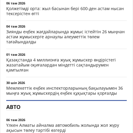
06 там 2026
Қолжетімді орта: жыл басынан бері 600-ден астам нысан
тексерістен өтті
04 там 2026
Зиянды еңбек жағдайларында жұмыс істейтін 26 мыңнан
астам жұмыскерге арнаулы әлеуметтік төлем
тағайындалды
01 там 2026
Қазақстанда 4 миллионға жуық жұмыскер өндірістегі
жазатайым оқиғалардан міндетті сақтандырумен
қамтылған
30 шіл 2026
Мемлекеттік еңбек инспекторларының бақылауымен 36
мыңға жуық жұмыскердің еңбек құқықтары қорғалды
АВТО
06 там 2026
Үлкен Алматы айналма автомобиль жолында жол жүру
ақысын төлеу тәртібі өзгерді