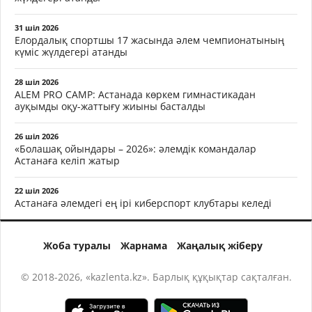
31 шіл 2026
Елордалық спортшы 17 жасында әлем чемпионатының
күміс жүлдегері атанды
28 шіл 2026
ALEM PRO CAMP: Астанада көркем гимнастикадан
ауқымды оқу-жаттығу жиыны басталды
26 шіл 2026
«Болашақ ойындары – 2026»: әлемдік командалар
Астанаға келіп жатыр
22 шіл 2026
Астанаға әлемдегі ең ірі киберспорт клубтары келеді
Жоба туралы
Жарнама
Жаңалық жіберу
© 2018-2026, «kazlenta.kz». Барлық құқықтар сақталған.