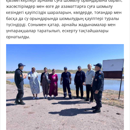
қызметкерлері арнайы суға шомылу орындарына барып,
жасөспірімдер мен өзге де азаматтарға суға шомылу
кезіндегі қауіпсіздік шараларын, көлдерде, тоғандар мен
басқа да су орындарында шомылудың қауіптері туралы
түсіндірді. Сонымен қатар, арнайы жадынамалар мен
үнпарақшалар таратылып, ескерту тақтайшалары
орнатылды.