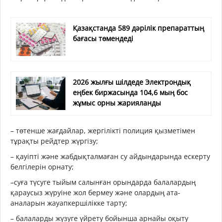
Қазақстанда 589 дәрілік препараттың
бағасы төмендеді
2026 жылғы шілдеде Электрондық
еңбек биржасында 104,6 мың бос
жұмыс орны жарияланды
– төтенше жағдайлар, жергілікті полиция қызметімен
тұрақты рейдтер жүргізу;
– қауіпті және жабдықталмаған су айдындарында ескерту
белгілерін орнату;
–суға түсуге тыйым салынған орындарда балалардың
қараусыз жүруіне жол бермеу және олардың ата-
аналарын жауапкершілікке тарту;
– балаларды жүзуге үйрету бойынша арнайы оқыту