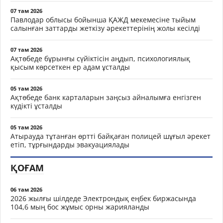
07 там 2026
Павлодар облысы бойынша ҚАЖД мекемесіне тыйым
салынған заттарды жеткізу әрекеттерінің жолы кесілді
07 там 2026
Ақтөбеде бұрынғы сүйіктісін аңдып, психологиялық
қысым көрсеткен ер адам ұсталды
05 там 2026
Ақтөбеде банк карталарын заңсыз айналымға енгізген
күдікті ұсталды
05 там 2026
Атырауда тұтанған өртті байқаған полицей шұғыл әрекет
етіп, тұрғындарды эвакуациялады
ҚОҒАМ
06 там 2026
2026 жылғы шілдеде Электрондық еңбек биржасында
104,6 мың бос жұмыс орны жарияланды