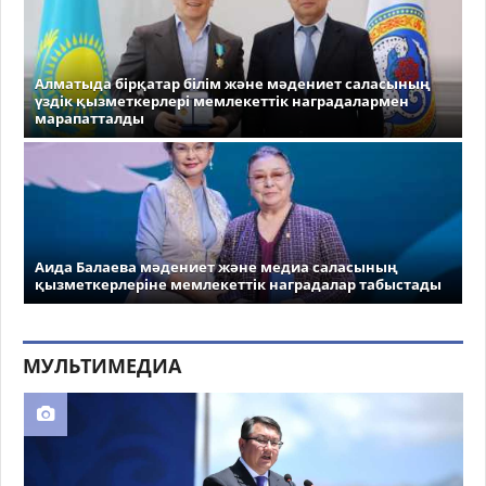
Алматыда бірқатар білім және мәдениет саласының
үздік қызметкерлері мемлекеттік наградалармен
марапатталды
Аида Балаева мәдениет және медиа саласының
қызметкерлеріне мемлекеттік наградалар табыстады
МУЛЬТИМЕДИА