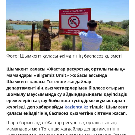
Фото: Шымкент қаласы әкімдігінің баспасөз қызметі
Шымкент қаласы «Жастар ресурстық орталығының»
мамандары «Birgemiz Umit» жобасы аясында
Шымкент қаласы Төтенше жағдайлар
департаментінің қызметкерлерімен бірлесе отырып
шомылу маусымында су айдындарындағы қауіпсіздік
ережелерін сақтау бойынша түсіндірме жұмыстарын
жүргізді, деп хабарлайды
kazlenta.kz
тілшісі Шымкент
қаласы әкімдігінің баспасөз қызметіне сілтеме жасап.
Шара барысында «Жастар ресурстық орталығының»
мамандары мен Төтенше жағдайлар департаментінің