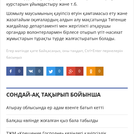
курстарын ұйымдастыру және т.б.
Шомылу маусымының қауіпсіз өтуін қамтамасыз ету және
жазатайым оқиғалардың алдын алу мақсатында Төтенше
жағдайлар департаменті мен жергілікті атқарушы
органдар волонтерлармен бірлесе отырып үгіт-насихат
жұмыстарын тұрақты түрде жалғастыратын болады.
Егер мәтінде қате байқасаңыз, оны таңдап, Ctrl+Enter пернелерін
басыңыз
0
0
0
0
0
СОНДАЙ-АҚ ТАҚЫРЫП БОЙЫНША
Атырау облысында ер адам өзенге батып кетті
Балқаш көлінде жоғалған қыз бала табылды
ТЖМ «Крещение Господне» кезіндегі қауіпсіздік