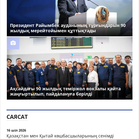
Президент Райымбек ауданының тұрғындарын 90
жылдық мерейтойымен құттықтады
Ақсайдағы 90 жылдық теміржол вокзалы қайта
жаңғыртылып, пайдалануға берілді
САЯСАТ
16 шіл 2026
Қазақстан мен Қытай көшбасшыларының сенімді