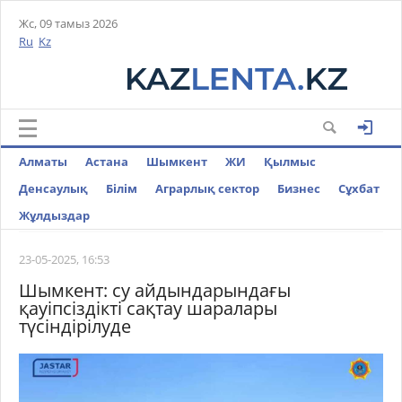
Жс, 09 тамыз 2026
Ru
Kz
Алматы
Астана
Шымкент
ЖИ
Қылмыс
Денсаулық
Білім
Аграрлық сектор
Бизнес
Cұхбат
Жұлдыздар
23-05-2025, 16:53
Шымкент: су айдындарындағы
қауіпсіздікті сақтау шаралары
түсіндірілуде