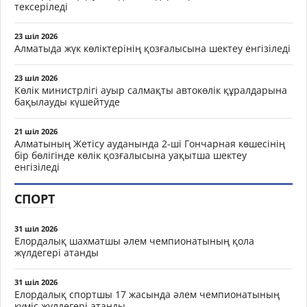
тексеріледі
23 шіл 2026
Алматыда жүк көліктерінің қозғалысына шектеу енгізіледі
23 шіл 2026
Көлік министрлігі ауыр салмақты автокөлік құралдарына
бақылауды күшейтуде
21 шіл 2026
Алматының Жетісу ауданында 2-ші Гончарная көшесінің
бір бөлігінде көлік қозғалысына уақытша шектеу
енгізіледі
СПОРТ
31 шіл 2026
Елордалық шахматшы әлем чемпионатының қола
жүлдегері атанды
31 шіл 2026
Елордалық спортшы 17 жасында әлем чемпионатының
күміс жүлдегері атанды