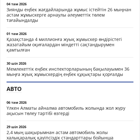
04 там 2026
Зиянды еңбек жағдайларында жұмыс істейтін 26 мыңнан
астам жұмыскерге арнаулы әлеуметтік төлем
тағайындалды
01 там 2026
Қазақстанда 4 миллионға жуық жұмыскер өндірістегі
жазатайым оқиғалардан міндетті сақтандырумен
қамтылған
30 шіл 2026
Мемлекеттік еңбек инспекторларының бақылауымен 36
мыңға жуық жұмыскердің еңбек құқықтары қорғалды
АВТО
06 там 2026
Үлкен Алматы айналма автомобиль жолында жол жүру
ақысын төлеу тәртібі өзгерді
29 шіл 2026
2,4 мың шақырымнан астам автомобиль жолы
халықаралық қауіпсіздік стандарттары бойынша