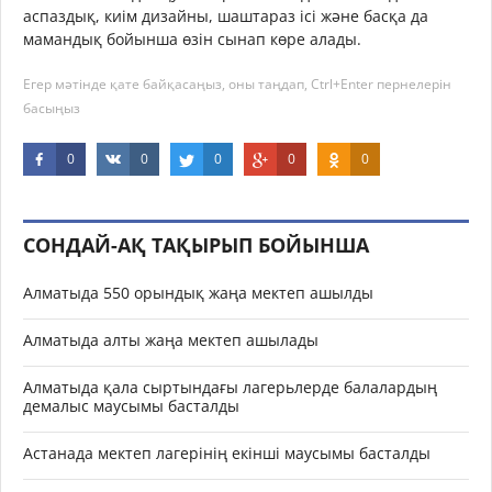
аспаздық, киім дизайны, шаштараз ісі және басқа да
мамандық бойынша өзін сынап көре алады.
Егер мәтінде қате байқасаңыз, оны таңдап, Ctrl+Enter пернелерін
басыңыз
0
0
0
0
0
СОНДАЙ-АҚ ТАҚЫРЫП БОЙЫНША
Алматыда 550 орындық жаңа мектеп ашылды
Алматыда алты жаңа мектеп ашылады
Алматыда қала сыртындағы лагерьлерде балалардың
демалыс маусымы басталды
Астанада мектеп лагерінің екінші маусымы басталды