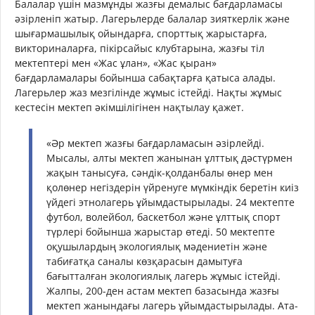
Балалар үшін мазмұнды жазғы демалыс бағдарламасы
әзірленіп жатыр. Лагерьлерде балалар зияткерлік және
шығармашылық ойындарға, спорттық жарыстарға,
викториналарға, пікірсайыс клубтарына, жазғы тіл
мектептері мен «Жас ұлан», «Жас қыран»
бағдарламалары бойынша сабақтарға қатыса алады.
Лагерьлер жаз мезгілінде жұмыс істейді. Нақты жұмыс
кестесін мектеп әкімшілігінен нақтылау қажет.
«Әр мектеп жазғы бағдарламасын әзірлейді.
Мысалы, алты мектеп жанынан ұлттық дәстүрмен
жақын танысуға, сәндік-қолданбалы өнер мен
қолөнер негіздерін үйренуге мүмкіндік беретін киіз
үйдегі этнолагерь ұйымдастырылады. 24 мектепте
футбол, волейбол, баскетбол және ұлттық спорт
түрлері бойынша жарыстар өтеді. 50 мектепте
оқушылардың экологиялық мәдениетін және
табиғатқа саналы көзқарасын дамытуға
бағытталған экологиялық лагерь жұмыс істейді.
Жалпы, 200-ден астам мектеп базасында жазғы
мектеп жанындағы лагерь ұйымдастырылады. Ата-