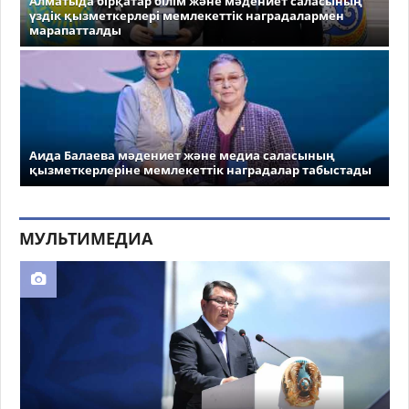
Алматыда бірқатар білім және мәдениет саласының
үздік қызметкерлері мемлекеттік наградалармен
марапатталды
Аида Балаева мәдениет және медиа саласының
қызметкерлеріне мемлекеттік наградалар табыстады
МУЛЬТИМЕДИА