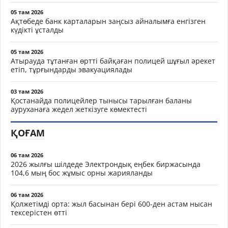
05 там 2026
Ақтөбеде банк карталарын заңсыз айналымға енгізген
күдікті ұсталды
05 там 2026
Атырауда тұтанған өртті байқаған полицей шұғыл әрекет
етіп, тұрғындарды эвакуациялады
03 там 2026
Қостанайда полицейлер тынысы тарылған баланы
ауруханаға жедел жеткізуге көмектесті
ҚОҒАМ
06 там 2026
2026 жылғы шілдеде Электрондық еңбек биржасында
104,6 мың бос жұмыс орны жарияланды
06 там 2026
Қолжетімді орта: жыл басынан бері 600-ден астам нысан
тексерістен өтті