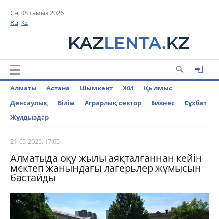
Сн, 08 тамыз 2026
Ru
Kz
Алматы
Астана
Шымкент
ЖИ
Қылмыс
Денсаулық
Білім
Аграрлық сектор
Бизнес
Cұхбат
Жұлдыздар
21-05-2025, 17:05
Алматыда оқу жылы аяқталғаннан кейін
мектеп жанындағы лагерьлер жұмысын
бастайды