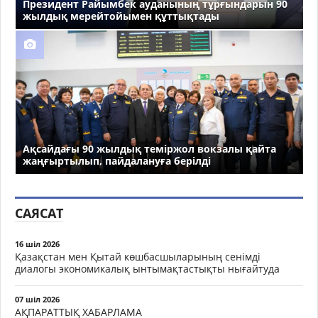
Президент Райымбек ауданының тұрғындарын 90
жылдық мерейтойымен құттықтады
Ақсайдағы 90 жылдық теміржол вокзалы қайта
жаңғыртылып, пайдалануға берілді
САЯСАТ
16 шіл 2026
Қазақстан мен Қытай көшбасшыларының сенімді
диалогы экономикалық ынтымақтастықты нығайтуда
07 шіл 2026
АҚПАРАТТЫҚ ХАБАРЛАМА