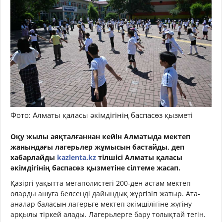
Фото: Алматы қаласы әкімдігінің баспасөз қызметі
Оқу жылы аяқталғаннан кейін Алматыда мектеп
жанындағы лагерьлер жұмысын бастайды, деп
хабарлайды
kazlenta.kz
тілшісі Алматы қаласы
әкімдігінің баспасөз қызметіне сілтеме жасап.
Қазіргі уақытта мегаполистегі 200-ден астам мектеп
оларды ашуға белсенді дайындық жүргізіп жатыр. Ата-
аналар баласын лагерьге мектеп әкімшілігіне жүгіну
арқылы тіркей алады. Лагерьлерге бару толықтай тегін.