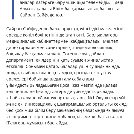
аналар лагерьге бару үшін ақы төлемейді», – деді
Алматы қаласы Білім басқармасының басшысы
Сайран Сайфеденов.
Сайран Сайфеденов балалардың қауіпсіздігі мәселесіне
ерекше көңіл бөлінетінін де атап өтті. Барлық лагерь
медициналық кабинеттермен жабдықталады. Мектеп
директорларымен санитарлық-эпидемиологиялық
бақылау басқармасы және Төтенше жағдайлар
департаменті өкілдерінің қатысуымен жиналыстар
өткізілді. Сонымен қатар, балалар үшін су айдынында,
жолда, саябақта және қоғамдық орында өзін ұстау
ережелері бойынша алдын алу сабақтары
ұйымдастырылады.Бұған қоса, жаз мезгілінде қалада
көшпелі және бейінді лагерь де ұйымдастырылады.
«Шабыт» және «Самғау» орталықтары, №1 Оқушылар үйі
және екі инновациялық шығармашылық орталығы секілді
бес қосымша білім беру мекемесінің базасында ғылымға,
эксперименттерге және жобалық қызметке бағытталған
IT-лагерь жұмысын бастайды.