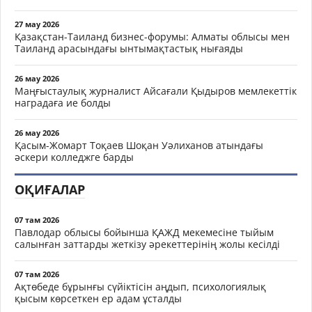
27 мау 2026
Қазақстан-Таиланд бизнес-форумы: Алматы облысы мен
Таиланд арасындағы ынтымақтастық нығаяды
26 мау 2026
Маңғыстаулық журналист Айсағали Қыдыров мемлекеттік
наградаға ие болды
26 мау 2026
Қасым-Жомарт Тоқаев Шоқан Уәлиханов атындағы
әскери колледжге барды
ОҚИҒАЛАР
07 там 2026
Павлодар облысы бойынша ҚАЖД мекемесіне тыйым
салынған заттарды жеткізу әрекеттерінің жолы кесілді
07 там 2026
Ақтөбеде бұрынғы сүйіктісін аңдып, психологиялық
қысым көрсеткен ер адам ұсталды