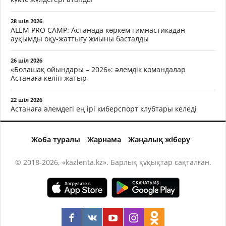
28 шіл 2026
ALEM PRO CAMP: Астанада көркем гимнастикадан
ауқымды оқу-жаттығу жиыны басталды
26 шіл 2026
«Болашақ ойындары – 2026»: әлемдік командалар
Астанаға келіп жатыр
22 шіл 2026
Астанаға әлемдегі ең ірі киберспорт клубтары келеді
Жоба туралы
Жарнама
Жаңалық жіберу
© 2018-2026, «kazlenta.kz». Барлық құқықтар сақталған.