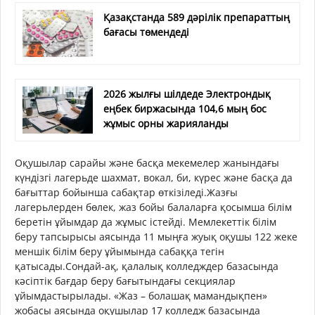
Қазақстанда 589 дәрілік препараттың
бағасы төмендеді
2026 жылғы шілдеде Электрондық
еңбек биржасында 104,6 мың бос
жұмыс орны жарияланды
Оқушылар сарайы және басқа мекемелер жанындағы
күндізгі лагерьде шахмат, вокал, би, күрес және басқа да
бағыттар бойынша сабақтар өткізіледі.Жазғы
лагерьлерден бөлек, жаз бойы балаларға қосымша білім
беретін ұйымдар да жұмыс істейді. Мемлекеттік білім
беру тапсырысы аясында 11 мыңға жуық оқушы 122 жеке
меншік білім беру ұйымында сабаққа тегін
қатысады.Сондай-ақ, қалалық колледждер базасында
кәсіптік бағдар беру бағытындағы секциялар
ұйымдастырылады. «Жаз – болашақ мамандықпен»
жобасы аясында оқушылар 17 колледж базасында