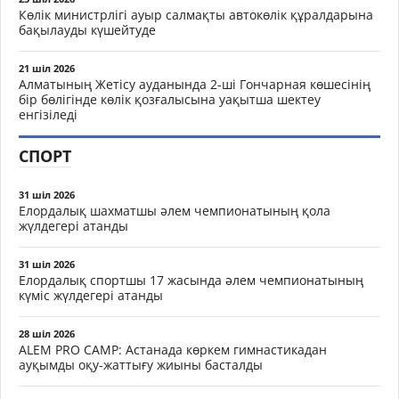
Көлік министрлігі ауыр салмақты автокөлік құралдарына
бақылауды күшейтуде
21 шіл 2026
Алматының Жетісу ауданында 2-ші Гончарная көшесінің
бір бөлігінде көлік қозғалысына уақытша шектеу
енгізіледі
СПОРТ
31 шіл 2026
Елордалық шахматшы әлем чемпионатының қола
жүлдегері атанды
31 шіл 2026
Елордалық спортшы 17 жасында әлем чемпионатының
күміс жүлдегері атанды
28 шіл 2026
ALEM PRO CAMP: Астанада көркем гимнастикадан
ауқымды оқу-жаттығу жиыны басталды