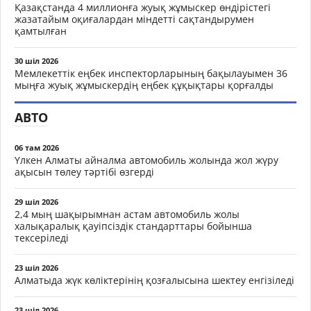
Қазақстанда 4 миллионға жуық жұмыскер өндірістегі
жазатайым оқиғалардан міндетті сақтандырумен
қамтылған
30 шіл 2026
Мемлекеттік еңбек инспекторларының бақылауымен 36
мыңға жуық жұмыскердің еңбек құқықтары қорғалды
АВТО
06 там 2026
Үлкен Алматы айналма автомобиль жолында жол жүру
ақысын төлеу тәртібі өзгерді
29 шіл 2026
2,4 мың шақырымнан астам автомобиль жолы
халықаралық қауіпсіздік стандарттары бойынша
тексеріледі
23 шіл 2026
Алматыда жүк көліктерінің қозғалысына шектеу енгізіледі
23 шіл 2026