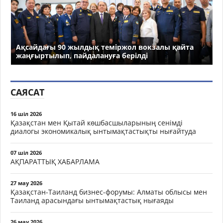
Ақсайдағы 90 жылдық теміржол вокзалы қайта
жаңғыртылып, пайдалануға берілді
САЯСАТ
16 шіл 2026
Қазақстан мен Қытай көшбасшыларының сенімді
диалогы экономикалық ынтымақтастықты нығайтуда
07 шіл 2026
АҚПАРАТТЫҚ ХАБАРЛАМА
27 мау 2026
Қазақстан-Таиланд бизнес-форумы: Алматы облысы мен
Таиланд арасындағы ынтымақтастық нығаяды
26 мау 2026