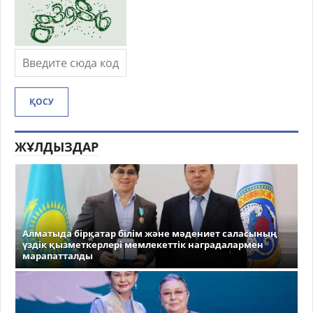
ҚОСУ
ЖҰЛДЫЗДАР
Алматыда бірқатар білім және мәдениет саласының
үздік қызметкерлері мемлекеттік наградалармен
марапатталды