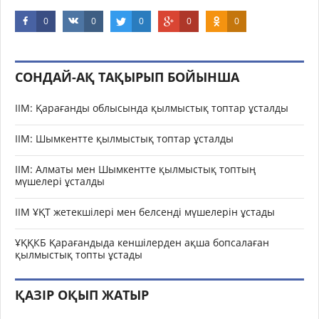
0
0
0
0
0
СОНДАЙ-АҚ ТАҚЫРЫП БОЙЫНША
ІІМ: Қарағанды облысында қылмыстық топтар ұсталды
ІІМ: Шымкентте қылмыстық топтар ұсталды
ІІМ: Алматы мен Шымкентте қылмыстық топтың
мүшелері ұсталды
ІІМ ҰҚТ жетекшілері мен белсенді мүшелерін ұстады
ҰҚҚКБ Қарағандыда кеншілерден ақша бопсалаған
қылмыстық топты ұстады
ҚАЗІР ОҚЫП ЖАТЫР