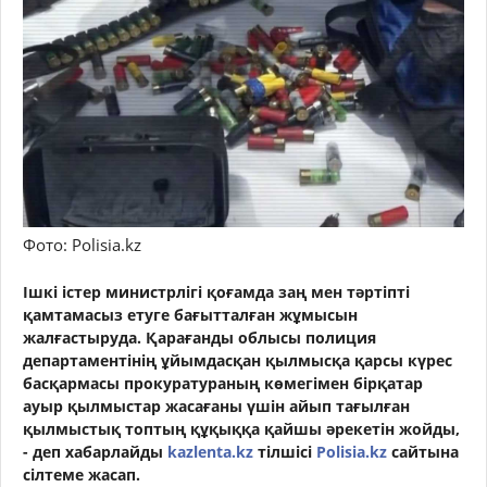
Фото: Polisia.kz
Ішкі істер министрлігі қоғамда заң мен тәртіпті
қамтамасыз етуге бағытталған жұмысын
жалғастыруда. Қарағанды облысы полиция
департаментінің ұйымдасқан қылмысқа қарсы күрес
басқармасы прокуратураның көмегімен бірқатар
ауыр қылмыстар жасағаны үшін айып тағылған
қылмыстық топтың құқыққа қайшы әрекетін жойды,
- деп хабарлайды
kazlenta.kz
тілшісі
Polisia.kz
сайтына
сілтеме жасап.