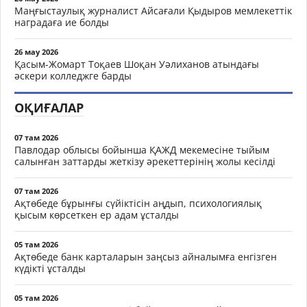
Маңғыстаулық журналист Айсағали Қыдыров мемлекеттік
наградаға ие болды
26 мау 2026
Қасым-Жомарт Тоқаев Шоқан Уәлиханов атындағы
әскери колледжге барды
ОҚИҒАЛАР
07 там 2026
Павлодар облысы бойынша ҚАЖД мекемесіне тыйым
салынған заттарды жеткізу әрекеттерінің жолы кесілді
07 там 2026
Ақтөбеде бұрынғы сүйіктісін аңдып, психологиялық
қысым көрсеткен ер адам ұсталды
05 там 2026
Ақтөбеде банк карталарын заңсыз айналымға енгізген
күдікті ұсталды
05 там 2026