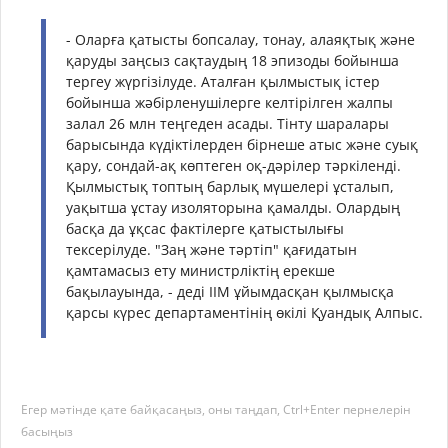
- Оларға қатысты бопсалау, тонау, алаяқтық және
қаруды заңсыз сақтаудың 18 эпизоды бойынша
тергеу жүргізілуде. Аталған қылмыстық істер
бойынша жәбірленушілерге келтірілген жалпы
залал 26 млн теңгеден асады. Тінту шаралары
барысында күдіктілерден бірнеше атыс және суық
қару, сондай-ақ көптеген оқ-дәрілер тәркіленді.
Қылмыстық топтың барлық мүшелері ұсталып,
уақытша ұстау изоляторына қамалды. Олардың
басқа да ұқсас фактілерге қатыстылығы
тексерілуде. "Заң және тәртіп" қағидатын
қамтамасыз ету министрліктің ерекше
бақылауында, - деді ІІМ ұйымдасқан қылмысқа
қарсы күрес департаментінің өкілі Қуандық Алпыс.
Егер мәтінде қате байқасаңыз, оны таңдап, Ctrl+Enter пернелерін
басыңыз