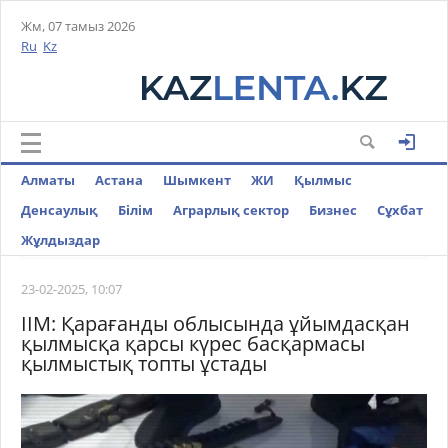
Жм, 07 тамыз 2026
Ru
Kz
Алматы
Астана
Шымкент
ЖИ
Қылмыс
Денсаулық
Білім
Аграрлық сектор
Бизнес
Cұхбат
Жұлдыздар
23-02-2025, 10:07
ІІМ: Қарағанды облысында ұйымдасқан
қылмысқа қарсы күрес басқармасы
қылмыстық топты ұстады