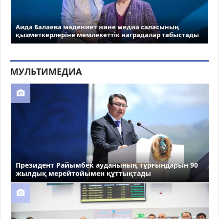
Аида Балаева мәдениет және медиа саласының
қызметкерлеріне мемлекеттік наградалар табыстады
МУЛЬТИМЕДИА
Президент Райымбек ауданының тұрғындарын 90
жылдық мерейтойымен құттықтады