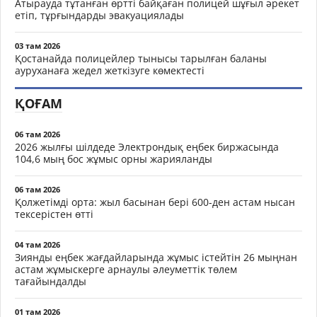
Атырауда тұтанған өртті байқаған полицей шұғыл әрекет
етіп, тұрғындарды эвакуациялады
03 там 2026
Қостанайда полицейлер тынысы тарылған баланы
ауруханаға жедел жеткізуге көмектесті
ҚОҒАМ
06 там 2026
2026 жылғы шілдеде Электрондық еңбек биржасында
104,6 мың бос жұмыс орны жарияланды
06 там 2026
Қолжетімді орта: жыл басынан бері 600-ден астам нысан
тексерістен өтті
04 там 2026
Зиянды еңбек жағдайларында жұмыс істейтін 26 мыңнан
астам жұмыскерге арнаулы әлеуметтік төлем
тағайындалды
01 там 2026