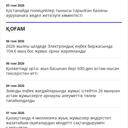
03 там 2026
Қостанайда полицейлер тынысы тарылған баланы
ауруханаға жедел жеткізуге көмектесті
ҚОҒАМ
06 там 2026
2026 жылғы шілдеде Электрондық еңбек биржасында
104,6 мың бос жұмыс орны жарияланды
06 там 2026
Қолжетімді орта: жыл басынан бері 600-ден астам нысан
тексерістен өтті
04 там 2026
Зиянды еңбек жағдайларында жұмыс істейтін 26 мыңнан
астам жұмыскерге арнаулы әлеуметтік төлем
тағайындалды
01 там 2026
Қазақстанда 4 миллионға жуық жұмыскер өндірістегі
жазатайым оқиғалардан міндетті сақтандырумен
қамтылған