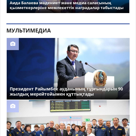
Аида Балаева мәдениет және медиа саласының
қызметкерлеріне мемлекеттік наградалар табыстады
МУЛЬТИМЕДИА
Президент Райымбек ауданының тұрғындарын 90
жылдық мерейтойымен құттықтады