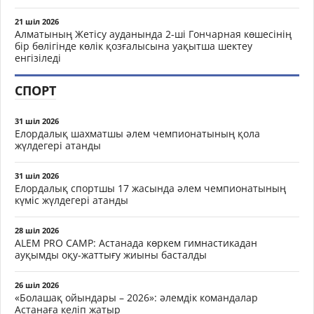
21 шіл 2026
Алматының Жетісу ауданында 2-ші Гончарная көшесінің
бір бөлігінде көлік қозғалысына уақытша шектеу
енгізіледі
СПОРТ
31 шіл 2026
Елордалық шахматшы әлем чемпионатының қола
жүлдегері атанды
31 шіл 2026
Елордалық спортшы 17 жасында әлем чемпионатының
күміс жүлдегері атанды
28 шіл 2026
ALEM PRO CAMP: Астанада көркем гимнастикадан
ауқымды оқу-жаттығу жиыны басталды
26 шіл 2026
«Болашақ ойындары – 2026»: әлемдік командалар
Астанаға келіп жатыр