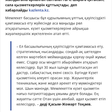
сала қызметкерлерін құттықтады, деп
хабарлайды
kazlenta.kz.
Мемлекет басшысы бұл құрылымның ұлттық қауіпсіздікті
қамтамасыз ету жүйесінде аса маңызды рөл
атқаратынын, күзет қызметкерлеріне айрықша
жауапкершілік жүктелгенін атап өтті.
– Ел басшылығының қауіпсіздігін қамтамасыз ету,
стратегиялық нысандарды, сондай-ақ шетелден
келген мәртебелі меймандарды қорғау оңай жұмыс
емес. Сіздер осы міндетті абыроймен атқарып
келесіздер. Бұл 30 жыл ішінде қалыптасқан игі
дәстүр, сабақтастық екені сөзсіз. Бүгінде Күзет
қызметінің әлеуеті орасан зор. Жауынгерлік
техникалық және жедел әрекет ету мүмкіндіктері
мол. Шын мәнінде, Мемлекеттік күзет қызметін
нағыз патриоттардың ұжымы деуге болады. Ең
жауапты сәтте Отан үшін аянбай, адал қызмет етіп
келесіздер, –
деді Қасым-Жомарт Тоқаев.