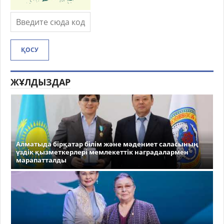
ҚОСУ
ЖҰЛДЫЗДАР
Алматыда бірқатар білім және мәдениет саласының
үздік қызметкерлері мемлекеттік наградалармен
марапатталды