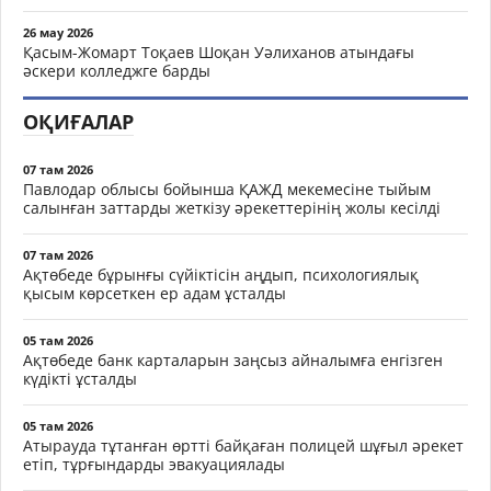
26 мау 2026
Қасым-Жомарт Тоқаев Шоқан Уәлиханов атындағы
әскери колледжге барды
ОҚИҒАЛАР
07 там 2026
Павлодар облысы бойынша ҚАЖД мекемесіне тыйым
салынған заттарды жеткізу әрекеттерінің жолы кесілді
07 там 2026
Ақтөбеде бұрынғы сүйіктісін аңдып, психологиялық
қысым көрсеткен ер адам ұсталды
05 там 2026
Ақтөбеде банк карталарын заңсыз айналымға енгізген
күдікті ұсталды
05 там 2026
Атырауда тұтанған өртті байқаған полицей шұғыл әрекет
етіп, тұрғындарды эвакуациялады