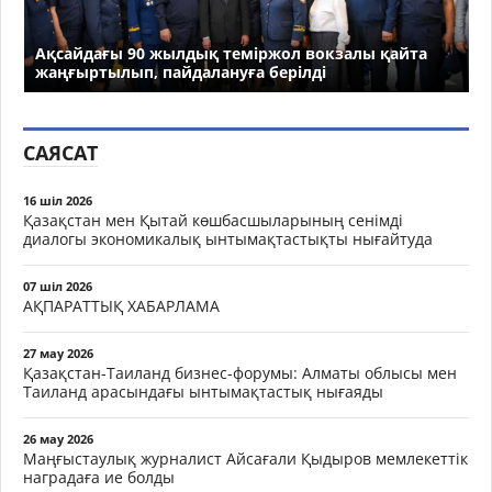
Ақсайдағы 90 жылдық теміржол вокзалы қайта
жаңғыртылып, пайдалануға берілді
САЯСАТ
16 шіл 2026
Қазақстан мен Қытай көшбасшыларының сенімді
диалогы экономикалық ынтымақтастықты нығайтуда
07 шіл 2026
АҚПАРАТТЫҚ ХАБАРЛАМА
27 мау 2026
Қазақстан-Таиланд бизнес-форумы: Алматы облысы мен
Таиланд арасындағы ынтымақтастық нығаяды
26 мау 2026
Маңғыстаулық журналист Айсағали Қыдыров мемлекеттік
наградаға ие болды