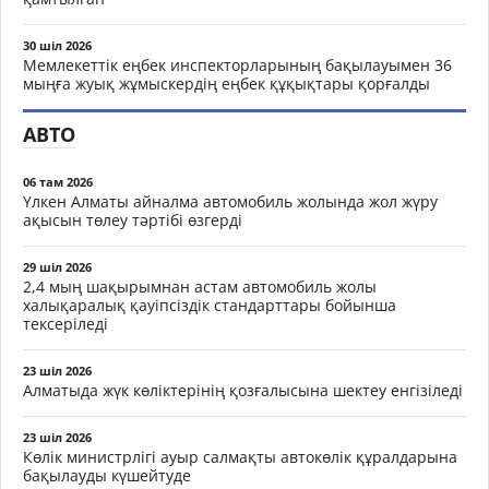
30 шіл 2026
Мемлекеттік еңбек инспекторларының бақылауымен 36
мыңға жуық жұмыскердің еңбек құқықтары қорғалды
АВТО
06 там 2026
Үлкен Алматы айналма автомобиль жолында жол жүру
ақысын төлеу тәртібі өзгерді
29 шіл 2026
2,4 мың шақырымнан астам автомобиль жолы
халықаралық қауіпсіздік стандарттары бойынша
тексеріледі
23 шіл 2026
Алматыда жүк көліктерінің қозғалысына шектеу енгізіледі
23 шіл 2026
Көлік министрлігі ауыр салмақты автокөлік құралдарына
бақылауды күшейтуде