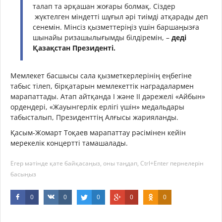
талап та әрқашан жоғары болмақ. Сіздер
жүктелген міндетті шұғыл әрі тиімді атқарады деп
сенемін. Мінсіз қызметтеріңіз үшін баршаңызға
шынайы ризашылығымды білдіремін, –
деді
Қазақстан Президенті.
Мемлекет басшысы сала қызметкерлерінің еңбегіне
табыс тілеп, бірқатарын мемлекеттік наградалармен
марапаттады. Атап айтқанда І және ІІ дәрежелі «Айбын»
ордендері, «Жауынгерлік ерлігі үшін» медальдары
табысталып, Президенттің Алғысы жарияланды.
Қасым-Жомарт Тоқаев марапаттау рәсімінен кейін
мерекелік концертті тамашалады.
Егер мәтінде қате байқасаңыз, оны таңдап, Ctrl+Enter пернелерін
басыңыз
0
0
0
0
0