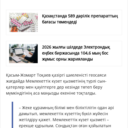
Қазақстанда 589 дәрілік препараттың
бағасы төмендеді
2026 жылғы шілдеде Электрондық
еңбек биржасында 104,6 мың бос
жұмыс орны жарияланды
Қасым-Жомарт Тоқаев қазіргі шиеленісті геосаяси
жағдайда Мемлекеттік күзет қызметінің түрлі сын-
қатерлер мен қауіптерге дер кезінде төтеп беру
мүмкіндігінің аса маңызды екеніне тоқталды.
– Жеке құрамның білімі мен біліктілігін одан әрі
дамытып, мемлекеттік күзеттің бүкіл жүйесін
жетілдіру қажет. Мемлекеттік күзет қызметі –
ерекше құрылым. Сондықтан оған қойылатын