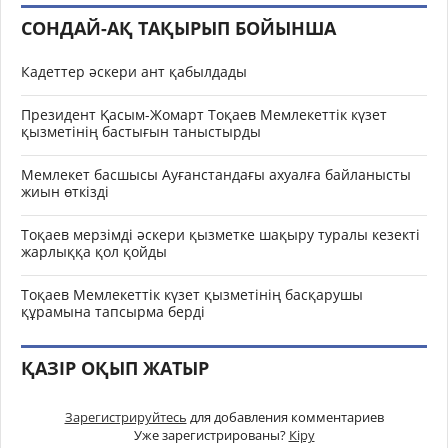
СОНДАЙ-АҚ ТАҚЫРЫП БОЙЫНША
Кадеттер әскери ант қабылдады
Президент Қасым-Жомарт Тоқаев Мемлекеттік күзет
қызметінің бастығын таныстырды
Мемлекет басшысы Ауғанстандағы ахуалға байланысты
жиын өткізді
Тоқаев мерзімді әскери қызметке шақыру туралы кезекті
жарлыққа қол қойды
Тоқаев Мемлекеттік күзет қызметінің басқарушы
құрамына тапсырма берді
ҚАЗІР ОҚЫП ЖАТЫР
Зарегистрируйтесь
для добавления комментариев
Уже зарегистрированы?
Кіру