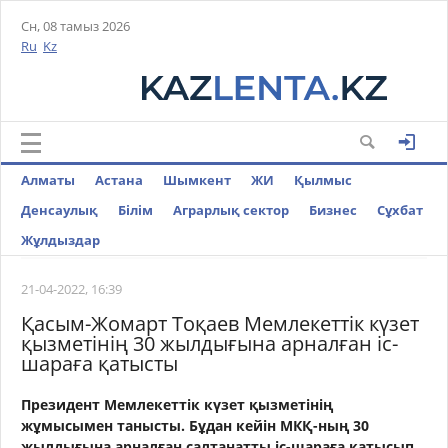
Сн, 08 тамыз 2026
Ru
Kz
Алматы
Астана
Шымкент
ЖИ
Қылмыс
Денсаулық
Білім
Аграрлық сектор
Бизнес
Cұхбат
Жұлдыздар
21-04-2022, 16:39
Қасым-Жомарт Тоқаев Мемлекеттік күзет
қызметінің 30 жылдығына арналған іс-
шараға қатысты
Президент Мемлекеттік күзет қызметінің
жұмысымен танысты. Бұдан кейін МКҚ-ның 30
жылдығына арналған салтанатты іс-шараға қатысып,