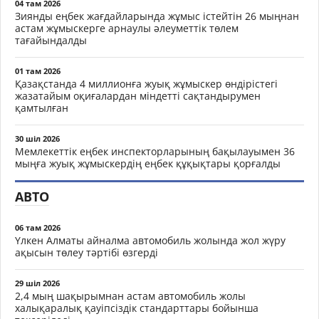
04 там 2026
Зиянды еңбек жағдайларында жұмыс істейтін 26 мыңнан
астам жұмыскерге арнаулы әлеуметтік төлем
тағайындалды
01 там 2026
Қазақстанда 4 миллионға жуық жұмыскер өндірістегі
жазатайым оқиғалардан міндетті сақтандырумен
қамтылған
30 шіл 2026
Мемлекеттік еңбек инспекторларының бақылауымен 36
мыңға жуық жұмыскердің еңбек құқықтары қорғалды
АВТО
06 там 2026
Үлкен Алматы айналма автомобиль жолында жол жүру
ақысын төлеу тәртібі өзгерді
29 шіл 2026
2,4 мың шақырымнан астам автомобиль жолы
халықаралық қауіпсіздік стандарттары бойынша