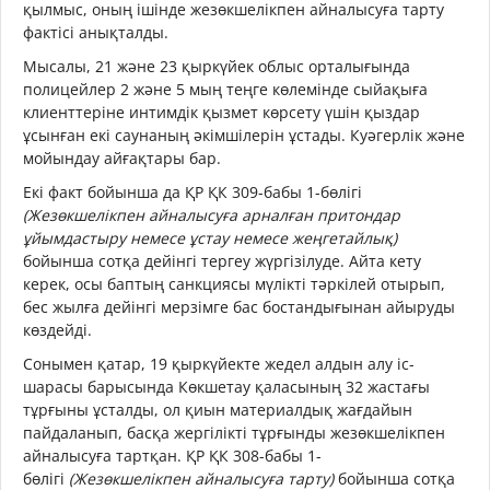
қылмыс, оның ішінде жезөкшелікпен айналысуға тарту
фактісі анықталды.
Мысалы, 21 және 23 қыркүйек облыс орталығында
полицейлер 2 және 5 мың теңге көлемінде сыйақыға
клиенттеріне интимдік қызмет көрсету үшін қыздар
ұсынған екі саунаның әкімшілерін ұстады. Куәгерлік және
мойындау айғақтары бар.
Екі факт бойынша да ҚР ҚК 309-бабы 1-бөлігі
(Жезөкшелікпен айналысуға арналған притондар
ұйымдастыру немесе ұстау немесе жеңгетайлық)
бойынша сотқа дейінгі тергеу жүргізілуде. Айта кету
керек, осы баптың санкциясы мүлікті тәркілей отырып,
бес жылға дейінгі мерзімге бас бостандығынан айыруды
көздейді.
Сонымен қатар, 19 қыркүйекте жедел алдын алу іс-
шарасы барысында Көкшетау қаласының 32 жастағы
тұрғыны ұсталды, ол қиын материалдық жағдайын
пайдаланып, басқа жергілікті тұрғынды жезөкшелікпен
айналысуға тартқан. ҚР ҚК 308-бабы 1-
бөлігі
(Жезөкшелікпен айналысуға тарту)
бойынша сотқа