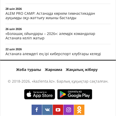
28 шіл 2026
ALEM PRO CAMP: Астанада көркем гимнастикадан
ауқымды оқу-жаттығу жиыны басталды
26 шіл 2026
«Болашақ ойындары – 2026»: әлемдік командалар
Астанаға келіп жатыр
22 шіл 2026
Астанаға әлемдегі ең ірі киберспорт клубтары келеді
Жоба туралы
Жарнама
Жаңалық жіберу
© 2018-2026, «kazlenta.kz». Барлық құқықтар сақталған.