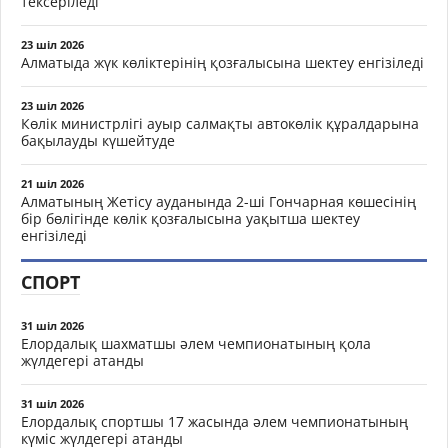
тексеріледі
23 шіл 2026
Алматыда жүк көліктерінің қозғалысына шектеу енгізіледі
23 шіл 2026
Көлік министрлігі ауыр салмақты автокөлік құралдарына
бақылауды күшейтуде
21 шіл 2026
Алматының Жетісу ауданында 2-ші Гончарная көшесінің
бір бөлігінде көлік қозғалысына уақытша шектеу
енгізіледі
СПОРТ
31 шіл 2026
Елордалық шахматшы әлем чемпионатының қола
жүлдегері атанды
31 шіл 2026
Елордалық спортшы 17 жасында әлем чемпионатының
күміс жүлдегері атанды