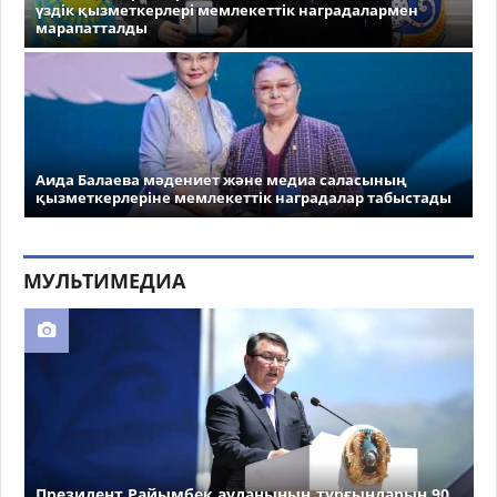
үздік қызметкерлері мемлекеттік наградалармен
марапатталды
Аида Балаева мәдениет және медиа саласының
қызметкерлеріне мемлекеттік наградалар табыстады
МУЛЬТИМЕДИА
Президент Райымбек ауданының тұрғындарын 90