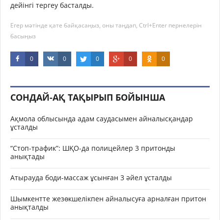
дейінгі тергеу басталды.
Егер мәтінде қате байқасаңыз, оны таңдап, Ctrl+Enter пернелерін
басыңыз
0
0
0
0
0
СОНДАЙ-АҚ ТАҚЫРЫП БОЙЫНША
Ақмола облысында адам саудасымен айналысқандар
ұсталды
“Стоп-трафик”: ШҚО-да полицейлер 3 притонды
анықтады
Атырауда боди-массаж ұсынған 3 әйел ұсталды
Шымкентте жезөкшелікпен айналысуға арналған притон
анықталды