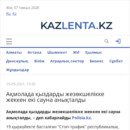
Жм, 07 тамыз 2026
Ru
Kz
Алматы
Астана
Шымкент
ЖИ
Қылмыс
Денсаулық
Білім
Аграрлық сектор
Бизнес
Cұхбат
Жұлдыздар
25-09-2021, 19:30
Ақмолада қыздарды жезөкшелікке
жеккен екі сауна анықталды
Ақмолада қыздарды жезөкшелікке жеккен екі сауна
анықталды, – деп хабарлайды
Polisia.kz.
19 қыркүйекте басталған “Стоп-трафик” республикалық