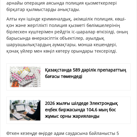
арнайы операция аясында полиция қызметкерлері
бірқатар қылмыстарды анықтады.
Алты күн ішінде криминалдық, әкімшілік полиция, көші-
қон және жергілікті полиция қызметі бөлімшелерінің
бірлескен күштерімен рейдтік іс-шаралар өткізілді, оның
барысында өнеркәсіптік объектілер, ауылдық
шаруашылықтардың аумақтары, монша кешендері,
қонақ үйлер мен көңіл көтеру орындары тексерілді.
Қазақстанда 589 дәрілік препараттың
бағасы төмендеді
2026 жылғы шілдеде Электрондық
еңбек биржасында 104,6 мың бос
жұмыс орны жарияланды
Өткен кезеңде өңірде адам саудасына байланысты 5