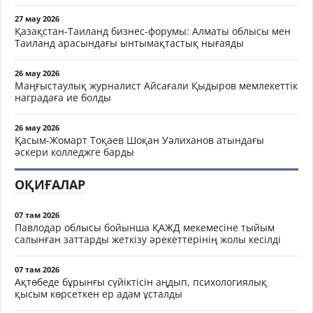
27 мау 2026
Қазақстан-Таиланд бизнес-форумы: Алматы облысы мен
Таиланд арасындағы ынтымақтастық нығаяды
26 мау 2026
Маңғыстаулық журналист Айсағали Қыдыров мемлекеттік
наградаға ие болды
26 мау 2026
Қасым-Жомарт Тоқаев Шоқан Уәлиханов атындағы
әскери колледжге барды
ОҚИҒАЛАР
07 там 2026
Павлодар облысы бойынша ҚАЖД мекемесіне тыйым
салынған заттарды жеткізу әрекеттерінің жолы кесілді
07 там 2026
Ақтөбеде бұрынғы сүйіктісін аңдып, психологиялық
қысым көрсеткен ер адам ұсталды