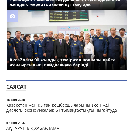
жылдық мерейтойымен құттықтады
Ақсайдағы 90 жылдық теміржол вокзалы қайта
жаңғыртылып, пайдалануға берілді
САЯСАТ
16 шіл 2026
Қазақстан мен Қытай көшбасшыларының сенімді
диалогы экономикалық ынтымақтастықты нығайтуда
07 шіл 2026
АҚПАРАТТЫҚ ХАБАРЛАМА