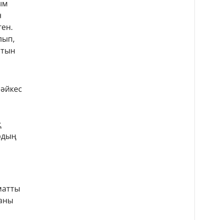
ым
н
ген.
лып,
атын
сәйкес
қ
ардың
матты
ғаны