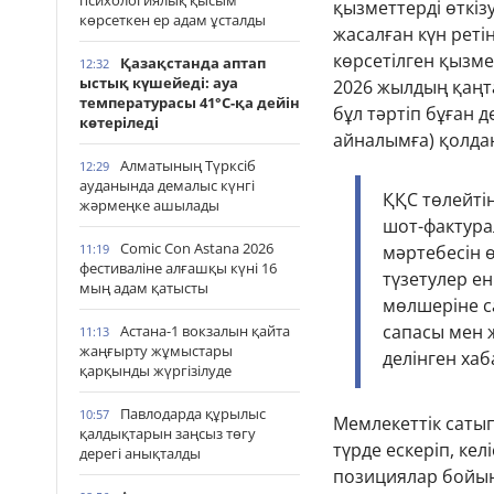
психологиялық қысым
қызметтерді өткі
көрсеткен ер адам ұсталды
жасалған күн реті
көрсетілген қызме
Қазақстанда аптап
12:32
ыстық күшейеді: ауа
2026 жылдың қаңт
температурасы 41°С-қа дейін
бұл тәртіп бұған 
көтеріледі
айналымға) қолда
Алматының Түрксіб
12:29
ауданында демалыс күнгі
ҚҚС төлейтін
жәрмеңке ашылады
шот-фактурал
Comic Con Astana 2026
11:19
мәртебесін 
фестиваліне алғашқы күні 16
түзетулер ен
мың адам қатысты
мөлшеріне са
сапасы мен ж
Астана-1 вокзалын қайта
11:13
жаңғырту жұмыстары
делінген ха
қарқынды жүргізілуде
Павлодарда құрылыс
10:57
Мемлекеттік сатып
қалдықтарын заңсыз төгу
түрде ескеріп, ке
дерегі анықталды
позициялар бойын