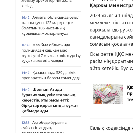
жеткізу әрекеттерінің жолы
Қаржы министрлі
кесілді
2024 жылғы 1 шілд
Алматы облысында биыл
16:42
мемлекеттік саты
жалпы құны 123 млрд теңге
болатын 106 нысанның
қаржыландыру жос
құрылысы жоспарлануда
қағидаларына сәй
сомасын қоса алға
Жамбыл облысында
16:39
полициядан қашқан мас
Осы ретте ҚҚС мен
жүргізуші 7 жылға көлік жүргізу
рәсімінің қорыты
құқығынан айырылды
айта кетейік. Бұл
Қазақстанда 589 дәрілік
14:47
препараттың бағасы төмендеді
Қа
Шолпан-Атада
14:42
пр
Еуразиялық үкіметаралық
тө
кеңестің отырысы өтті:
бірқатар қорытынды құжат
қабылданды
Ақтөбеде бұрынғы
12:36
Салық кодексінде
сүйіктісін аңдып,