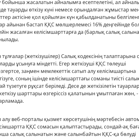
зу бойынша жасалатын айналымға есептелетіні, ал айнал
нде тауарды өткізу күні немесе орындалған жұмыстар ме
ттер актісіне қол қойылған күн қабылданатыны белгілен
ар айынан бастап ҚҚС мөлшерлемесі 16% деңгейінде бо
дейін жасалған келісімшарттарға да (барлық салық салын
нылады.
 тұлғалар (жеткізушілер) Салық кодексінің талаптарына 
арды ұсынуға міндетті. Егер жеткізуші ҚҚС төлеуші
өзгертсе, заңмен мемлекеттік сатып алу келісімшартына
гізуге, соның ішінде келісімшарттағы соманы тиісті салы
й түзетуге рұқсат беріледі. Десе де жеткізілетін тауарл
еткізу шарттары өзгеріссіз қалатынын ұмытпаған жөн, -
барламада.
 алу веб-порталы қызмет көрсетушінің мәртебесін авто
лісімшартта ҚҚС сомасын қалыптастырады, сондай-ақ ба
ша салық салынатын және салынбайтын ҚҚС-қа бөлуді