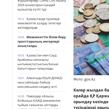
жауынгерлер: Comic Con Astana
2026 қонақтарын қандай
қызықтар күтіп тұр
Қазақстанда туризмді
18:12
мемлекеттік қолдау тетіктері
жетілдірілуде
Мемлекеттік білім беру
18:09
гранттарының иегерлері
анықталды
Қазақстан мен Сауд
18:03
Арабиясы көпжақты
ынтымақтастықтың басым
бағыттарын талқылады
Алматыда ЕҚЫҰ ДИАҚБ-
18:01
Фото: gov.kz
ның сайлауды байқау
миссиясымен кездесу өтті
Келер жылдан ба
орайда ҚР Қаржы
Павлодар облысы
16:55
бойынша ҚАЖД мекемесіне
орындау кезінде
тыйым салынған заттарды
түсіндіруді оры