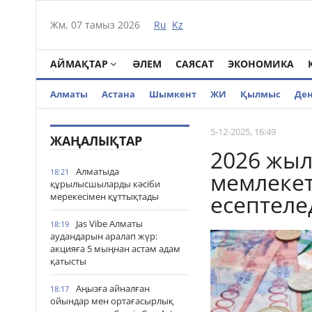
Жм, 07 тамыз 2026
Ru
Kz
АЙМАҚТАР
ӘЛЕМ
САЯСАТ
ЭКОНОМИКА
Алматы
Астана
Шымкент
ЖИ
Қылмыс
Де
5-12-2025, 16:49
ЖАҢАЛЫҚТАР
2026 жыл
Алматыда
18:21
мемлекет
құрылысшыларды кәсіби
есептеле
мерекесімен құттықтады
Jas Vibe Алматы
18:19
аудандарын аралап жүр:
акцияға 5 мыңнан астам адам
қатысты
Аңызға айналған
18:17
ойындар мен ортағасырлық