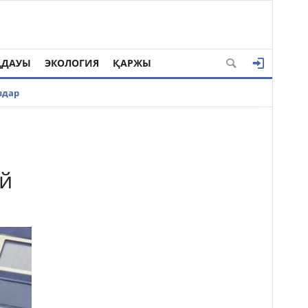
ҢДАУЫ
ЭКОЛОГИЯ
ҚАРЖЫ
здар
ай