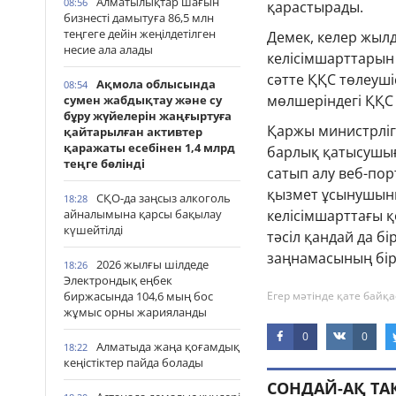
Алматылықтар шағын
08:56
қарастырады.
бизнесті дамытуға 86,5 млн
теңгеге дейін жеңілдетілген
Демек, келер жылд
несие ала алады
келісімшарттарын 
сәтте ҚҚС төлеуші
Ақмола облысында
08:54
мөлшеріндегі ҚҚС
сумен жабдықтау және су
бұру жүйелерін жаңғыртуға
Қаржы министрлігі
қайтарылған активтер
қаражаты есебінен 1,4 млрд
барлық қатысушыға
теңге бөлінді
сатып алу веб-пор
қызмет ұсынушыны
СҚО-да заңсыз алкоголь
18:28
айналымына қарсы бақылау
келісімшарттағы қ
күшейтілді
тәсіл қандай да бі
заңнамасының бірі
2026 жылғы шілдеде
18:26
Электрондық еңбек
биржасында 104,6 мың бос
Егер мәтінде қате байқа
жұмыс орны жарияланды
0
0
Алматыда жаңа қоғамдық
18:22
кеңістіктер пайда болады
СОНДАЙ-АҚ Т