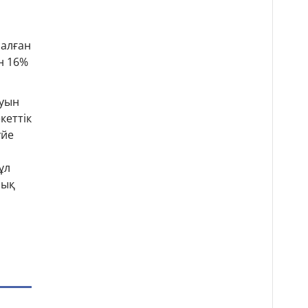
салған
н 16%
луын
кеттік
үйе
ұл
лық