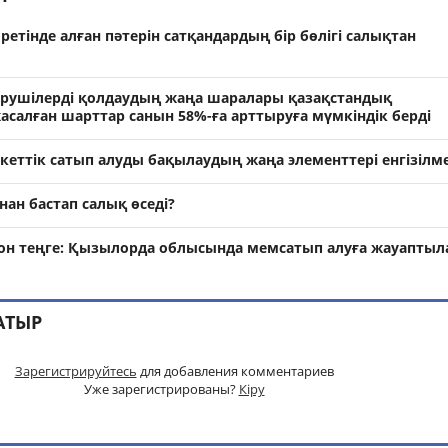
ретінде алған пәтерін сатқандардың бір бөлігі салықтан
ірушілерді қолдаудың жаңа шаралары қазақстандық
асалған шарттар санын 58%-ға арттыруға мүмкіндік берді
кеттік сатып алуды бақылаудың жаңа элементтері енгізілм
ан бастап салық өседі?
ион теңге: Қызылорда облысында мемсатып алуға жауаптыл
АТЫР
Зарегистрируйтесь
для добавления комментариев
Уже зарегистрированы?
Кіру