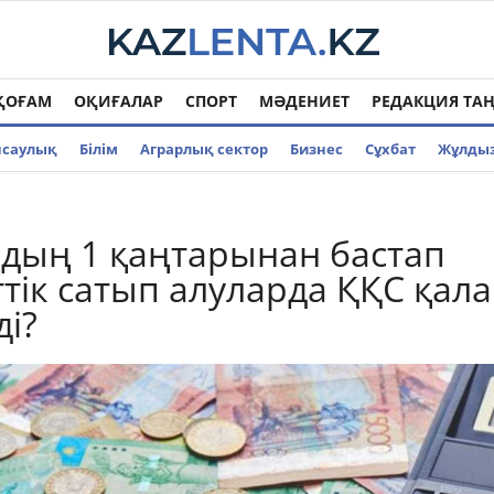
ҚОҒАМ
ОҚИҒАЛАР
СПОРТ
МӘДЕНИЕТ
РЕДАКЦИЯ ТА
нсаулық
Білім
Аграрлық сектор
Бизнес
Cұхбат
Жұлды
дың 1 қаңтарынан бастап
тік сатып алуларда ҚҚС қал
ді?