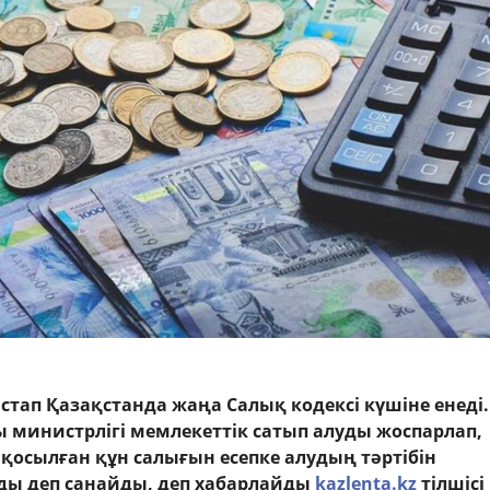
стап Қазақстанда жаңа Салық кодексі күшіне енеді.
 министрлігі мемлекеттік сатып алуды жоспарлап,
 қосылған құн салығын есепке алудың тәртібін
нды деп санайды, деп хабарлайды
kazlenta.kz
тілшісі