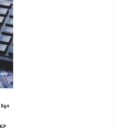
 Бұл
 ҚР