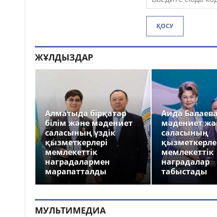
ҚОСУ
ЖҰЛДЫЗДАР
Алматыда бірқатар
Аида Балаев
білім және мәдениет
мәдениет жә
саласының үздік
саласының
қызметкерлері
қызметкерле
мемлекеттік
мемлекеттік
наградалармен
наградалар
марапатталды
табыстады
МУЛЬТИМЕДИА