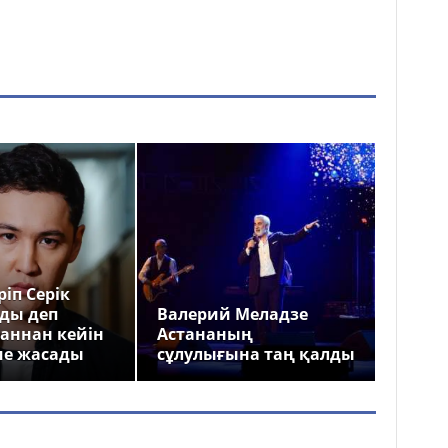
іп Серік
ды деп
Валерий Меладзе
аннан кейін
Астананың
ме жасады
сұлулығына таң қалды