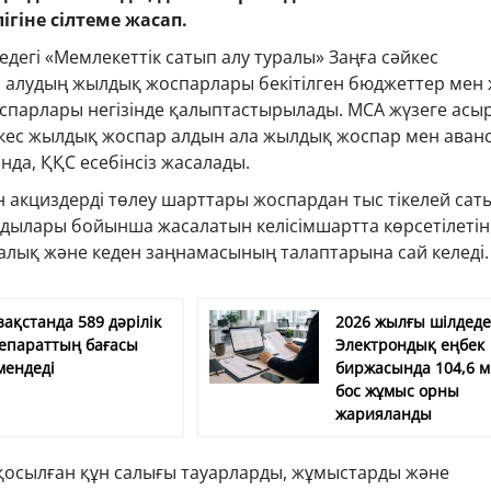
гіне сілтеме жасап.
едегі «Мемлекеттік сатып алу туралы» Заңға сәйкес
п алудың жылдық жоспарлары бекітілген бюджеттер мен
парлары негізінде қалыптастырылады. МСА жүзеге асы
кес жылдық жоспар алдын ала жылдық жоспар мен аван
нда, ҚҚС есебінсіз жасалады.
 акциздерді төлеу шарттары жоспардан тыс тікелей сат
ндылары бойынша жасалатын келісімшартта көрсетілетін
 салық және кеден заңнамасының талаптарына сай келеді.
зақстанда 589 дәрілік
2026 жылғы шілдед
епараттың бағасы
Электрондық еңбек
мендеді
биржасында 104,6 
бос жұмыс орны
жарияланды
 қосылған құн салығы тауарларды, жұмыстарды және