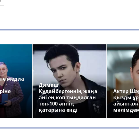
а
не медиа
Димаш
ріне
Құдайбергеннің жаңа
Актер Шәр
әні ең көп тыңдалған
қызды ұр
топ-100 әннің
айыпталғ
қатарына енді
мәлімде