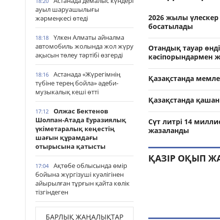
Астанада демалыс күндері
18:20
ауыл шаруашылығы
2026 жылы үлескер 
жәрмеңкесі өтеді
босатылады
Үлкен Алматы айналма
18:18
автомобиль жолында жол жүру
Отандық тауар өнд
ақысын төлеу тәртібі өзгерді
кәсіпорындармен ж
Астанада «Жүрегімнің
18:16
Қазақстанда мемле
түбіне терең бойла» әдеби-
музыкалық кеші өтті
Қазақстанда қашанн
Олжас Бектенов
17:12
Шолпан-Атада Еуразиялық
Сүт литрі 14 милл
үкіметаралық кеңестің
жазаланды
шағын құрамдағы
отырысына қатысты
ҚАЗІР ОҚЫП Ж
Ақтөбе облысында өмір
17:04
бойына жүргізуші куәлігінен
айырылған тұрғын қайта көлік
тізгіндеген
БАРЛЫҚ ЖАҢАЛЫҚТАР