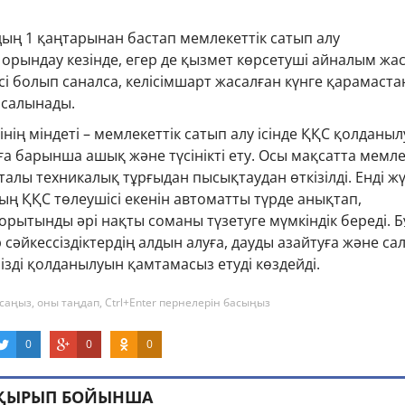
ың 1 қаңтарынан бастап мемлекеттік сатып алу
орындау кезінде, егер де қызмет көрсетуші айналым жа
сі болып саналса, келісімшарт жасалған күнге қарамаста
 салынады.
нің міндеті – мемлекеттік сатып алу ісінде ҚҚС қолданы
 барынша ашық және түсінікті ету. Осы мақсатта мемле
талы техникалық тұрғыдан пысықтаудан өткізілді. Енді ж
ң ҚҚС төлеушісі екенін автоматты түрде анықтап,
орытынды әрі нақты соманы түзетуге мүмкіндік береді. Б
р сәйкессіздіктердің алдын алуға, дауды азайтуға және са
зді қолданылуын қамтамасыз етуді көздейді.
саңыз, оны таңдап, Ctrl+Enter пернелерін басыңыз
0
0
0
АҚЫРЫП БОЙЫНША