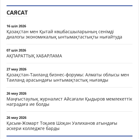
САЯСАТ
16 шіл 2026
Қазақстан мен Қытай көшбасшыларының сенімді
диалогы экономикалық ынтымақтастықты нығайтуда
07 шіл 2026
АҚПАРАТТЫҚ ХАБАРЛАМА
27 мау 2026
Қазақстан-Таиланд бизнес-форумы: Алматы облысы мен
Таиланд арасындағы ынтымақтастық нығаяды
26 мау 2026
Маңғыстаулық журналист Айсағали Қыдыров мемлекеттік
наградаға ие болды
26 мау 2026
Қасым-Жомарт Тоқаев Шоқан Уәлиханов атындағы
әскери колледжге барды