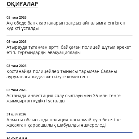
ОҚИҒАЛАР
05 там 2026
Ақтөбеде банк карталарын заңсыз айналымға енгізген
күдікті ұсталды
05 там 2026
Атырауда тұтанған өртті байқаған полицей шұғыл әрекет
етіп, тұрғындарды эвакуациялады
03 там 2026
Қостанайда полицейлер тынысы тарылған баланы
ауруханаға жедел жеткізуге көмектесті
03 там 2026
Астанада инвестиция салу сылтауымен 35 млн теңге
жымқырған күдікті ұсталды
31 шіл 2026
Алматы облысында полиция жанармай құю бекетіне
жасалған қарақшылық шабуылды әшкереледі