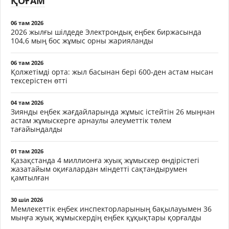
ҚОҒАМ
06 там 2026
2026 жылғы шілдеде Электрондық еңбек биржасында
104,6 мың бос жұмыс орны жарияланды
06 там 2026
Қолжетімді орта: жыл басынан бері 600-ден астам нысан
тексерістен өтті
04 там 2026
Зиянды еңбек жағдайларында жұмыс істейтін 26 мыңнан
астам жұмыскерге арнаулы әлеуметтік төлем
тағайындалды
01 там 2026
Қазақстанда 4 миллионға жуық жұмыскер өндірістегі
жазатайым оқиғалардан міндетті сақтандырумен
қамтылған
30 шіл 2026
Мемлекеттік еңбек инспекторларының бақылауымен 36
мыңға жуық жұмыскердің еңбек құқықтары қорғалды