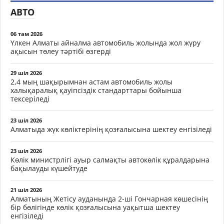
АВТО
06 там 2026
Үлкен Алматы айналма автомобиль жолында жол жүру
ақысын төлеу тәртібі өзгерді
29 шіл 2026
2,4 мың шақырымнан астам автомобиль жолы
халықаралық қауіпсіздік стандарттары бойынша
тексеріледі
23 шіл 2026
Алматыда жүк көліктерінің қозғалысына шектеу енгізіледі
23 шіл 2026
Көлік министрлігі ауыр салмақты автокөлік құралдарына
бақылауды күшейтуде
21 шіл 2026
Алматының Жетісу ауданында 2-ші Гончарная көшесінің
бір бөлігінде көлік қозғалысына уақытша шектеу
енгізіледі