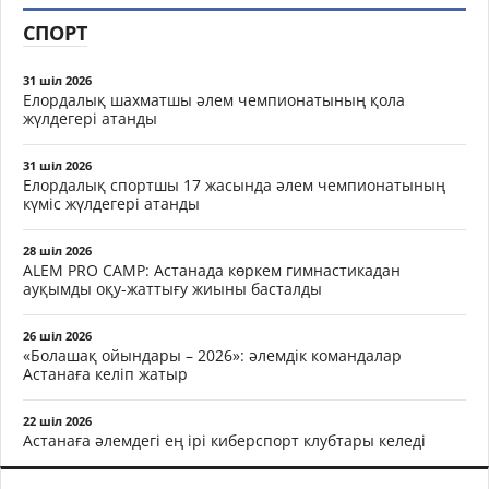
СПОРТ
31 шіл 2026
Елордалық шахматшы әлем чемпионатының қола
жүлдегері атанды
31 шіл 2026
Елордалық спортшы 17 жасында әлем чемпионатының
күміс жүлдегері атанды
28 шіл 2026
ALEM PRO CAMP: Астанада көркем гимнастикадан
ауқымды оқу-жаттығу жиыны басталды
26 шіл 2026
«Болашақ ойындары – 2026»: әлемдік командалар
Астанаға келіп жатыр
22 шіл 2026
Астанаға әлемдегі ең ірі киберспорт клубтары келеді