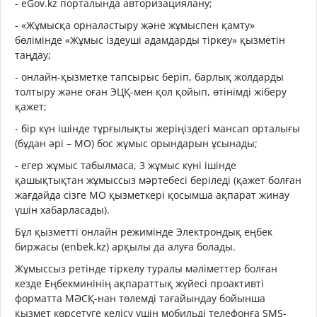
- eGov.kz порталында авторизациялану;
- «Жұмысқа орналастыру және жұмыспен қамту»
бөлімінде «Жұмыс іздеуші адамдарды тіркеу» қызметін
таңдау;
- онлайн-қызметке тапсырыс беріп, барлық жолдарды
толтыру және оған ЭЦҚ-мен қол қойып, өтінімді жіберу
қажет;
- бір күн ішінде тұрғылықты жеріңіздегі мансап орталығы
(бұдан әрі – МО) бос жұмыс орындарын ұсынады;
- егер жұмыс табылмаса, 3 жұмыс күні ішінде
қашықтықтан жұмыссыз мәртебесі беріледі (қажет болған
жағдайда сізге МО қызметкері қосымша ақпарат жинау
үшін хабарласады).
Бұл қызметті онлайн режимінде Электрондық еңбек
биржасы (enbek.kz) арқылы да алуға болады.
Жұмыссыз ретінде тіркелу туралы мәліметтер болған
кезде Еңбекминінің ақпараттық жүйесі проактивті
форматта МӘСҚ-нан төлемді тағайындау бойынша
қызмет көрсетуге келісу үшін мобильді телефонға SMS-