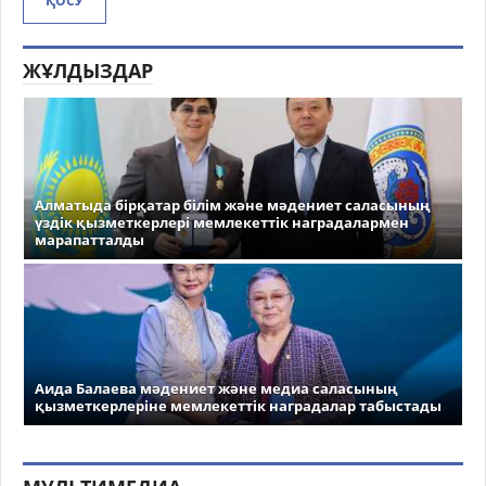
ҚОСУ
ЖҰЛДЫЗДАР
Алматыда бірқатар білім және мәдениет саласының
үздік қызметкерлері мемлекеттік наградалармен
марапатталды
Аида Балаева мәдениет және медиа саласының
қызметкерлеріне мемлекеттік наградалар табыстады