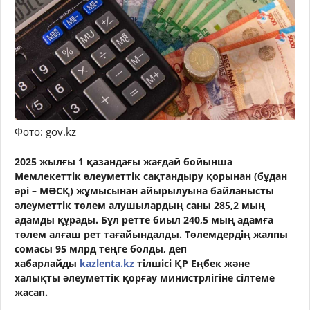
Фото: gov.kz
2025 жылғы 1 қазандағы жағдай бойынша
Мемлекеттік әлеуметтік сақтандыру қорынан (бұдан
әрі – МӘСҚ) жұмысынан айырылуына байланысты
әлеуметтік төлем алушылардың саны 285,2 мың
адамды құрады. Бұл ретте биыл 240,5 мың адамға
төлем алғаш рет тағайындалды. Төлемдердің жалпы
сомасы 95 млрд теңге болды, деп
хабарлайды
kazlenta.kz
тілшісі ҚР Еңбек және
халықты әлеуметтік қорғау министрлігіне сілтеме
жасап.