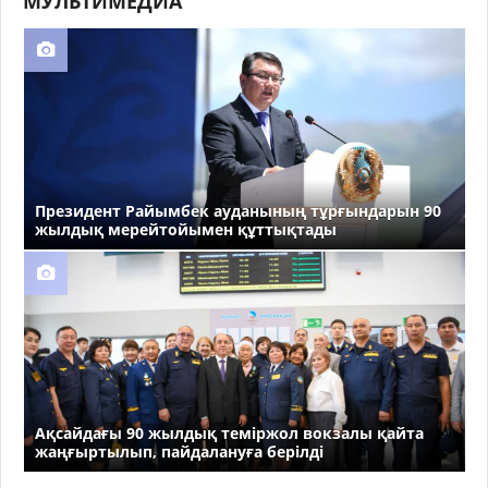
МУЛЬТИМЕДИА
Президент Райымбек ауданының тұрғындарын 90
жылдық мерейтойымен құттықтады
Ақсайдағы 90 жылдық теміржол вокзалы қайта
жаңғыртылып, пайдалануға берілді