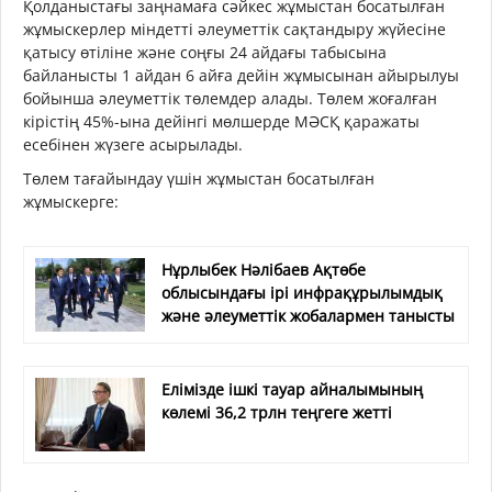
Қолданыстағы заңнамаға сәйкес жұмыстан босатылған
жұмыскерлер міндетті әлеуметтік сақтандыру жүйесіне
қатысу өтіліне және соңғы 24 айдағы табысына
байланысты 1 айдан 6 айға дейін жұмысынан айырылуы
бойынша әлеуметтік төлемдер алады. Төлем жоғалған
кірістің 45%-ына дейінгі мөлшерде МӘСҚ қаражаты
есебінен жүзеге асырылады.
Төлем тағайындау үшін жұмыстан босатылған
жұмыскерге:
Нұрлыбек Нәлібаев Ақтөбе
облысындағы ірі инфрақұрылымдық
және әлеуметтік жобалармен танысты
Елімізде ішкі тауар айналымының
көлемі 36,2 трлн теңгеге жетті