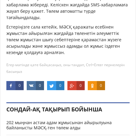
хабарлама жібереді. Келіскен жағдайда SMS-хабарламаға
жауап беру қажет. Төлем автоматты түрде
тағайындалады.
Естеріңізге сала кетейік, МӘСҚ қаражаты есебінен
жұмыстан айырылған жағдайда төленетін әлеуметтік
төлем жұмыстан шығу себептеріне қарамастан жүзеге
асырылады және жұмыссыз адамды ол жұмыс іздеген
кезеңде қолдауға арналған.
Егер мәтінде қате байқасаңыз, оны таңдап, Ctrl+Enter пернелерін
басыңыз
0
0
0
0
0
СОНДАЙ-АҚ ТАҚЫРЫП БОЙЫНША
202 мыңнан астам адам жұмысынан айырылуына
байланысты МӘСҚ-тен төлем алды