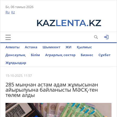
Бс, 06 тамыз 2026
Ru
Kz
Алматы
Астана
Шымкент
ЖИ
Қылмыс
Денсаулық
Білім
Аграрлық сектор
Бизнес
Cұхбат
Жұлдыздар
15-10-2025, 11:57
285 мыңнан астам адам жұмысынан
айырылуына байланысты МӘСҚ-тен
төлем алды