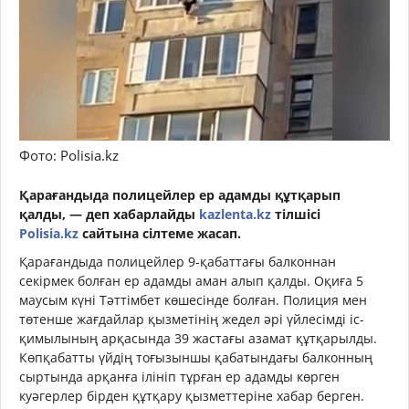
Фото: Polisia.kz
Қарағандыда полицейлер ер адамды құтқарып
қалды, — деп хабарлайды
kazlenta.kz
тілшісі
Polisia.kz
сайтына сілтеме жасап.
Қарағандыда полицейлер 9-қабаттағы балконнан
секірмек болған ер адамды аман алып қалды. Оқиға 5
маусым күні Тәттімбет көшесінде болған. Полиция мен
төтенше жағдайлар қызметінің жедел әрі үйлесімді іс-
қимылының арқасында 39 жастағы азамат құтқарылды.
Көпқабатты үйдің тоғызыншы қабатындағы балконның
сыртында арқанға ілініп тұрған ер адамды көрген
куәгерлер бірден құтқару қызметтеріне хабар берген.