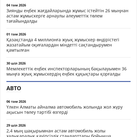
04 там 2026
Зиянды еңбек жағдайларында жұмыс істейтін 26 мыңнан
астам жұмыскерге арнаулы әлеуметтік төлем
тағайындалды
01 там 2026
Қазақстанда 4 миллионға жуық жұмыскер өндірістегі
жазатайым оқиғалардан міндетті сақтандырумен
қамтылған
30 шіл 2026
Мемлекеттік еңбек инспекторларының бақылауымен 36
мыңға жуық жұмыскердің еңбек құқықтары қорғалды
АВТО
06 там 2026
Үлкен Алматы айналма автомобиль жолында жол жүру
ақысын төлеу тәртібі өзгерді
29 шіл 2026
2,4 мың шақырымнан астам автомобиль жолы
халықаралық қауіпсіздік стандарттары бойынша