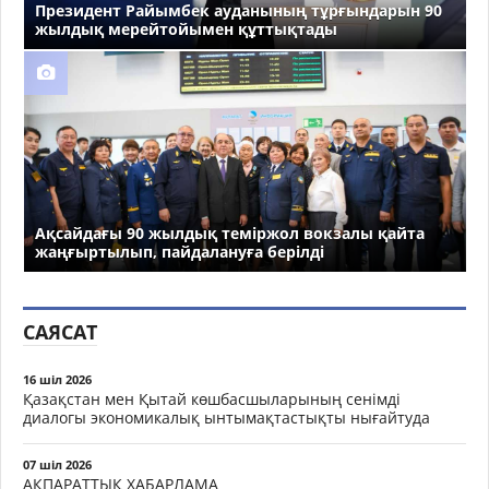
Президент Райымбек ауданының тұрғындарын 90
жылдық мерейтойымен құттықтады
Ақсайдағы 90 жылдық теміржол вокзалы қайта
жаңғыртылып, пайдалануға берілді
САЯСАТ
16 шіл 2026
Қазақстан мен Қытай көшбасшыларының сенімді
диалогы экономикалық ынтымақтастықты нығайтуда
07 шіл 2026
АҚПАРАТТЫҚ ХАБАРЛАМА