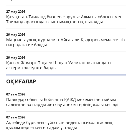
27 мау 2026
Қазақстан-Таиланд бизнес-форумы: Алматы облысы мен
Таиланд арасындағы ынтымақтастық нығаяды
26 мау 2026
Маңғыстаулық журналист Айсағали Қыдыров мемлекеттік
наградаға ие болды
26 мау 2026
Қасым-Жомарт Тоқаев Шоқан Уәлиханов атындағы
әскери колледжге барды
ОҚИҒАЛАР
07 там 2026
Павлодар облысы бойынша ҚАЖД мекемесіне тыйым
салынған заттарды жеткізу әрекеттерінің жолы кесілді
07 там 2026
Ақтөбеде бұрынғы сүйіктісін аңдып, психологиялық
қысым көрсеткен ер адам ұсталды