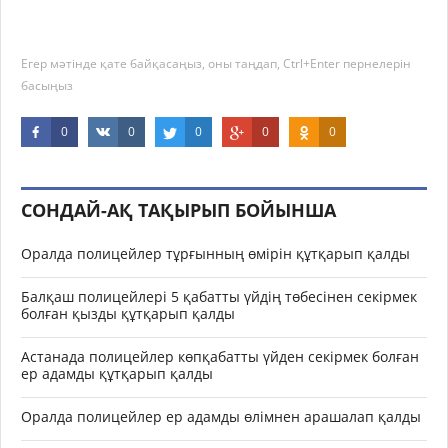
Егер мәтінде қате байқасаңыз, оны таңдап, Ctrl+Enter пернелерін
басыңыз
0
0
0
0
0
СОНДАЙ-АҚ ТАҚЫРЫП БОЙЫНША
Оралда полицейлер тұрғынның өмірін құтқарып қалды
Балқаш полицейлері 5 қабатты үйдің төбесінен секірмек
болған қызды құтқарып қалды
Астанада полицейлер көпқабатты үйден секірмек болған
ер адамды құтқарып қалды
Оралда полицейлер ер адамды өлімнен арашалап қалды