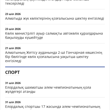
тексеріледі
23 шіл 2026
Алматыда жүк көліктерінің қозғалысына шектеу енгізіледі
23 шіл 2026
Көлік министрлігі ауыр салмақты автокөлік құралдарына
бақылауды күшейтуде
21 шіл 2026
Алматының Жетісу ауданында 2-ші Гончарная көшесінің
бір бөлігінде көлік қозғалысына уақытша шектеу
енгізіледі
СПОРТ
31 шіл 2026
Елордалық шахматшы әлем чемпионатының қола
жүлдегері атанды
31 шіл 2026
Елордалық спортшы 17 жасында әлем чемпионатының