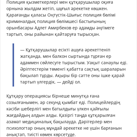
Полиция қызметкерлері мен құтқарушылар оқиға
орнына жылдам жетіп, шұғыл әрекетке көшкен.
Қарағанды қаласы Оңтүстік-Шығыс полиция бөлімі
криминалдық полиция бөлімшесі бастығының
орынбасары Адлет Амирбеков ер адамды әңгімеге
тартып, оны райынан қайтаруға тырысқан.
— Құтқарушылар есікті ашуға әрекеттеніп
жатқанда, мен балкон сыртында тұрған ер
адаммен сөйлесуге тырыстым. Уақыт санаулы еді.
Әріптестерім төменгі қабатта сақтық шараларын
бақылап тұрды. Ақыры бір сәтте оны ішке қарай
тартып үлгердік, — дейді ол.
Құтқару операциясы бірнеше минутқа ғана
созылғанымен, әр секунд қымбат еді. Полицейлердің
кәсіби шеберлігі мен батылдығы үлкен қайғылы
жағдайдың алдын алды. Қазіргі таңда құтқарылған
азамат медициналық бақылауда. Дәрігерлер мен
психологтар оның мұндай әрекетке не үшін барғанын
анықтап, тиісті көмек көрсетуде.