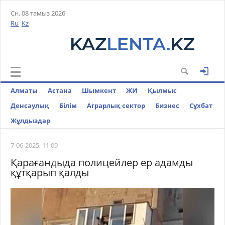
Сн, 08 тамыз 2026
Ru
Kz
Алматы
Астана
Шымкент
ЖИ
Қылмыс
Денсаулық
Білім
Аграрлық сектор
Бизнес
Cұхбат
Жұлдыздар
7-06-2025, 11:09
Қарағандыда полицейлер ер адамды
құтқарып қалды