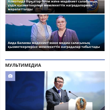
Алматыда бірқатар білім және мәдениет саласының
үздік қызметкерлері мемлекеттік наградалармен
марапатталды
Аида Балаева мәдениет және медиа саласының
қызметкерлеріне мемлекеттік наградалар табыстады
МУЛЬТИМЕДИА