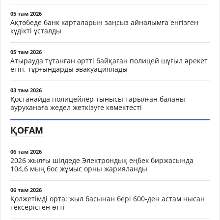
05 там 2026
Ақтөбеде банк карталарын заңсыз айналымға енгізген
күдікті ұсталды
05 там 2026
Атырауда тұтанған өртті байқаған полицей шұғыл әрекет
етіп, тұрғындарды эвакуациялады
03 там 2026
Қостанайда полицейлер тынысы тарылған баланы
ауруханаға жедел жеткізуге көмектесті
ҚОҒАМ
06 там 2026
2026 жылғы шілдеде Электрондық еңбек биржасында
104,6 мың бос жұмыс орны жарияланды
06 там 2026
Қолжетімді орта: жыл басынан бері 600-ден астам нысан
тексерістен өтті