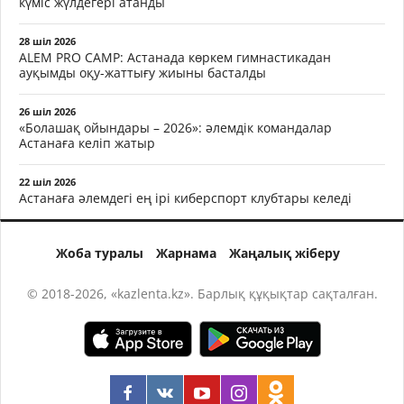
күміс жүлдегері атанды
28 шіл 2026
ALEM PRO CAMP: Астанада көркем гимнастикадан
ауқымды оқу-жаттығу жиыны басталды
26 шіл 2026
«Болашақ ойындары – 2026»: әлемдік командалар
Астанаға келіп жатыр
22 шіл 2026
Астанаға әлемдегі ең ірі киберспорт клубтары келеді
Жоба туралы
Жарнама
Жаңалық жіберу
© 2018-2026, «kazlenta.kz». Барлық құқықтар сақталған.