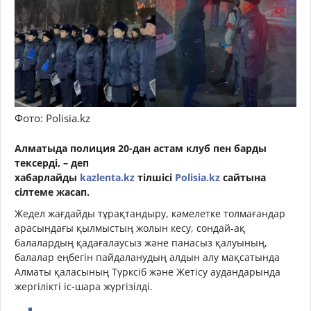
Фото: Polisia.kz
Алматыда полиция 20-дан астам клуб пен барды
тексерді, – деп
хабарлайды
kazlenta.kz
тілшісі
Polisia.kz
сайтына
сілтеме жасап.
Жедел жағдайды тұрақтандыру, кәмелетке толмағандар
арасындағы қылмыстың жолын кесу, сондай-ақ
балалардың қадағалаусыз және панасыз қалуының,
балалар еңбегін пайдаланудың алдын алу мақсатында
Алматы қаласының Түрксіб және Жетісу аудандарында
жергілікті іс-шара жүргізілді.