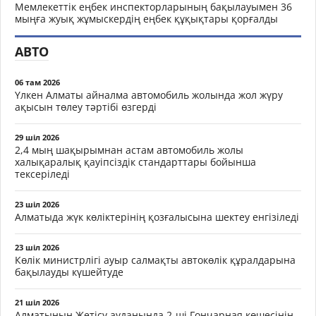
Мемлекеттік еңбек инспекторларының бақылауымен 36
мыңға жуық жұмыскердің еңбек құқықтары қорғалды
АВТО
06 там 2026
Үлкен Алматы айналма автомобиль жолында жол жүру
ақысын төлеу тәртібі өзгерді
29 шіл 2026
2,4 мың шақырымнан астам автомобиль жолы
халықаралық қауіпсіздік стандарттары бойынша
тексеріледі
23 шіл 2026
Алматыда жүк көліктерінің қозғалысына шектеу енгізіледі
23 шіл 2026
Көлік министрлігі ауыр салмақты автокөлік құралдарына
бақылауды күшейтуде
21 шіл 2026
Алматының Жетісу ауданында 2-ші Гончарная көшесінің