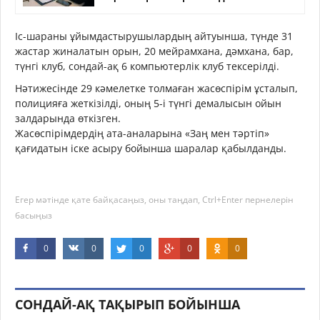
Іс-шараны ұйымдастырушылардың айтуынша, түнде 31
жастар жиналатын орын, 20 мейрамхана, дәмхана, бар,
түнгі клуб, сондай-ақ 6 компьютерлік клуб тексерілді.
Нәтижесінде 29 кәмелетке толмаған жасөспірім ұсталып,
полицияға жеткізілді, оның 5-і түнгі демалысын ойын
залдарында өткізген.
Жасөспірімдердің ата-аналарына «Заң мен тәртіп»
қағидатын іске асыру бойынша шаралар қабылданды.
Егер мәтінде қате байқасаңыз, оны таңдап, Ctrl+Enter пернелерін
басыңыз
0
0
0
0
0
СОНДАЙ-АҚ ТАҚЫРЫП БОЙЫНША