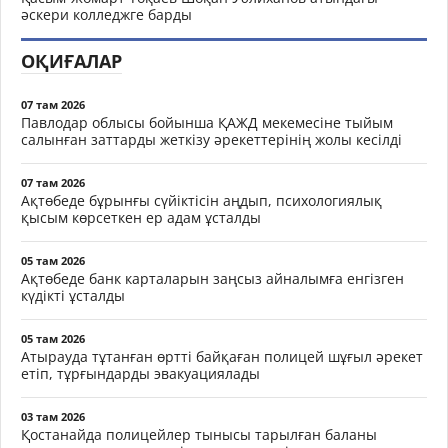
әскери колледжге барды
ОҚИҒАЛАР
07 там 2026
Павлодар облысы бойынша ҚАЖД мекемесіне тыйым
салынған заттарды жеткізу әрекеттерінің жолы кесілді
07 там 2026
Ақтөбеде бұрынғы сүйіктісін аңдып, психологиялық
қысым көрсеткен ер адам ұсталды
05 там 2026
Ақтөбеде банк карталарын заңсыз айналымға енгізген
күдікті ұсталды
05 там 2026
Атырауда тұтанған өртті байқаған полицей шұғыл әрекет
етіп, тұрғындарды эвакуациялады
03 там 2026
Қостанайда полицейлер тынысы тарылған баланы