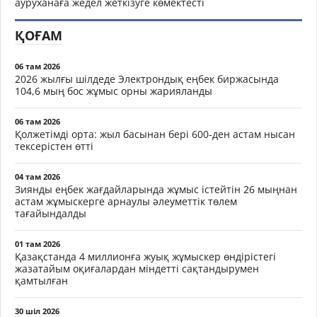
ауруханаға жедел жеткізуге көмектесті
ҚОҒАМ
06 там 2026
2026 жылғы шілдеде Электрондық еңбек биржасында
104,6 мың бос жұмыс орны жарияланды
06 там 2026
Қолжетімді орта: жыл басынан бері 600-ден астам нысан
тексерістен өтті
04 там 2026
Зиянды еңбек жағдайларында жұмыс істейтін 26 мыңнан
астам жұмыскерге арнаулы әлеуметтік төлем
тағайындалды
01 там 2026
Қазақстанда 4 миллионға жуық жұмыскер өндірістегі
жазатайым оқиғалардан міндетті сақтандырумен
қамтылған
30 шіл 2026