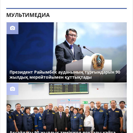
МУЛЬТИМЕДИА
Президент Райымбек ауданының тұрғындарын 90
жылдық мерейтойымен құттықтады
Ақсайдағы 90 жылдық теміржол вокзалы қайта