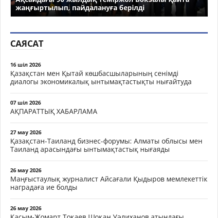
жаңғыртылып, пайдалануға берілді
САЯСАТ
16 шіл 2026
Қазақстан мен Қытай көшбасшыларының сенімді
диалогы экономикалық ынтымақтастықты нығайтуда
07 шіл 2026
АҚПАРАТТЫҚ ХАБАРЛАМА
27 мау 2026
Қазақстан-Таиланд бизнес-форумы: Алматы облысы мен
Таиланд арасындағы ынтымақтастық нығаяды
26 мау 2026
Маңғыстаулық журналист Айсағали Қыдыров мемлекеттік
наградаға ие болды
26 мау 2026
Қасым-Жомарт Тоқаев Шоқан Уәлиханов атындағы