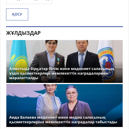
ҚОСУ
ЖҰЛДЫЗДАР
Алматыда бірқатар білім және мәдениет саласының
үздік қызметкерлері мемлекеттік наградалармен
марапатталды
Аида Балаева мәдениет және медиа саласының
қызметкерлеріне мемлекеттік наградалар табыстады