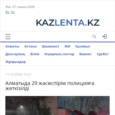
Жм, 07 тамыз 2026
Ru
Kz
Алматы
Астана
Шымкент
ЖИ
Қылмыс
Денсаулық
Білім
Аграрлық сектор
Бизнес
Cұхбат
Жұлдыздар
11-12-2024, 14:21
Алматыда 29 жасөспірім полицияға
жеткізілді