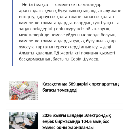
–
Негізгі мақсат – кәмелетке толмағандар
арасындағы құқық бұзушылықтың алдын алу және
ескерту, қараусыз қалған және панасыз қалған
кәмелетке толмағандарды, олардың түнгі уақытта
заңды өкілдерінің еріп жүруінсіз ойын-сауық
мекемелерінде немесе үйден тыс жерде болуын,
кәмелетке толмағандарды құқық бұзушылықтар
жасауға тартатын ересектерді анықтау, – деді
Алматы қалалық ПД жергілікті полиция қызметі
басқармасының бастығы Серік Шумаев.
Қазақстанда 589 дәрілік препараттың
бағасы төмендеді
2026 жылғы шілдеде Электрондық
еңбек биржасында 104,6 мың бос
жұмыс орны жарияланды