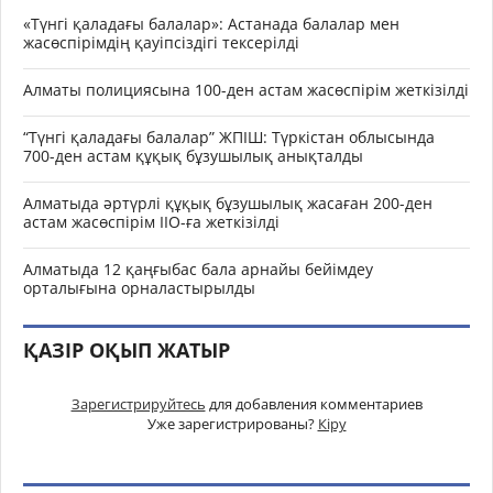
«Түнгі қаладағы балалар»: Астанада балалар мен
жасөспірімдің қауіпсіздігі тексерілді
Алматы полициясына 100-ден астам жасөспірім жеткізілді
“Түнгі қаладағы балалар” ЖПІШ: Түркістан облысында
700-ден астам құқық бұзушылық анықталды
Алматыда әртүрлі құқық бұзушылық жасаған 200-ден
астам жасөспірім ІІО-ға жеткізілді
Алматыда 12 қаңғыбас бала арнайы бейімдеу
орталығына орналастырылды
ҚАЗІР ОҚЫП ЖАТЫР
Зарегистрируйтесь
для добавления комментариев
Уже зарегистрированы?
Кіру