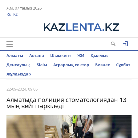
Жм, 07 тамыз 2026
Ru
Kz
Алматы
Астана
Шымкент
ЖИ
Қылмыс
Денсаулық
Білім
Аграрлық сектор
Бизнес
Cұхбат
Жұлдыздар
22-09-2024, 09:05
Алматыда полиция стоматологиядан 13
мың вейп тәркіледі