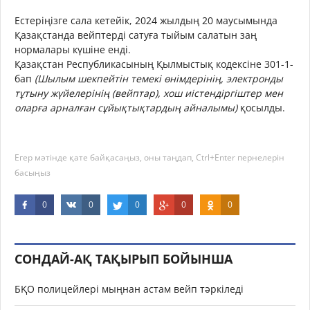
Естеріңізге сала кетейік, 2024 жылдың 20 маусымында
Қазақстанда вейптерді сатуға тыйым салатын заң
нормалары күшіне енді.
Қазақстан Республикасының Қылмыстық кодексіне 301-1-
бап
(Шылым шекпейтін темекі өнімдерінің, электронды
тұтыну жүйелерінің (вейптар), хош иістендіргіштер мен
оларға арналған сұйықтықтардың айналымы)
қосылды.
Егер мәтінде қате байқасаңыз, оны таңдап, Ctrl+Enter пернелерін
басыңыз
0
0
0
0
0
СОНДАЙ-АҚ ТАҚЫРЫП БОЙЫНША
БҚО полицейлері мыңнан астам вейп тәркіледі