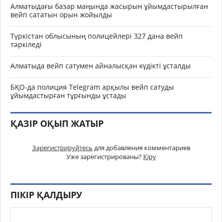
Алматыдағы базар маңында жасырын ұйымдастырылған
вейп сататын орын жойылды
Түркістан облысының полицейлері 327 дана вейп
тәркіледі
Алматыда вейп сатумен айналысқан күдікті ұсталды
БҚО-да полиция Telegram арқылы вейп сатуды
ұйымдастырған тұрғынды ұстады
ҚАЗІР ОҚЫП ЖАТЫР
Зарегистрируйтесь
для добавления комментариев
Уже зарегистрированы?
Кіру
ПІКІР ҚАЛДЫРУ