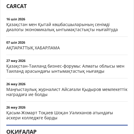
САЯСАТ
16 шіл 2026
Қазақстан мен Қытай көшбасшыларының сенімді
диалогы экономикалық ынтымақтастықты нығайтуда
07 шіл 2026
АҚПАРАТТЫҚ ХАБАРЛАМА
27 мау 2026
Қазақстан-Таиланд бизнес-форумы: Алматы облысы мен
Таиланд арасындағы ынтымақтастық нығаяды
26 мау 2026
Маңғыстаулық журналист Айсағали Қыдыров мемлекеттік
наградаға ие болды
26 мау 2026
Қасым-Жомарт Тоқаев Шоқан Уәлиханов атындағы
әскери колледжге барды
ОҚИҒАЛАР