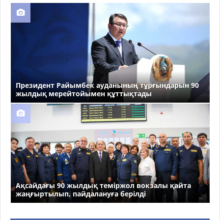
Президент Райымбек ауданының тұрғындарын 90
жылдық мерейтойымен құттықтады
Ақсайдағы 90 жылдық теміржол вокзалы қайта
жаңғыртылып, пайдалануға берілді