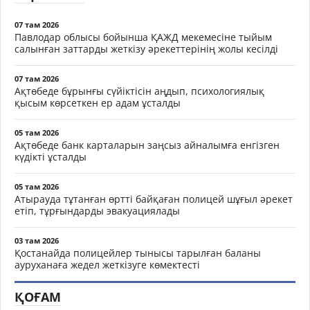
07 там 2026
Павлодар облысы бойынша ҚАЖД мекемесіне тыйым
салынған заттарды жеткізу әрекеттерінің жолы кесілді
07 там 2026
Ақтөбеде бұрынғы сүйіктісін аңдып, психологиялық
қысым көрсеткен ер адам ұсталды
05 там 2026
Ақтөбеде банк карталарын заңсыз айналымға енгізген
күдікті ұсталды
05 там 2026
Атырауда тұтанған өртті байқаған полицей шұғыл әрекет
етіп, тұрғындарды эвакуациялады
03 там 2026
Қостанайда полицейлер тынысы тарылған баланы
ауруханаға жедел жеткізуге көмектесті
ҚОҒАМ