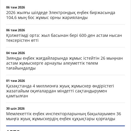
06 там 2026
2026 жылғы шілдеде Электрондық еңбек биржасында
104,6 мың бос жұмыс орны жарияланды
06 там 2026
Қолжетімді орта: жыл басынан бері 600-ден астам нысан
тексерістен өтті
04 там 2026
Зиянды еңбек жағдайларында жұмыс істейтін 26 мыңнан
астам жұмыскерге арнаулы әлеуметтік төлем
тағайындалды
01 там 2026
Қазақстанда 4 миллионға жуық жұмыскер өндірістегі
жазатайым оқиғалардан міндетті сақтандырумен
қамтылған
30 шіл 2026
Мемлекеттік еңбек инспекторларының бақылауымен 36
мыңға жуық жұмыскердің еңбек құқықтары қорғалды