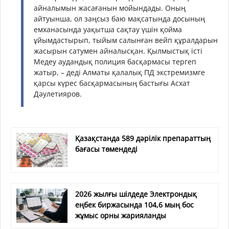
айналымын жасағанын мойындады. Оның
айтуынша, ол заңсыз баю мақсатында досының
емханасында уақытша сақтау үшін қойма
ұйымдастырып, тыйым салынған вейп құралдарын
жасырын сатумен айналысқан. Қылмыстық істі
Медеу аудандық полиция басқармасы тергеп
жатыр, – деді Алматы қалалық ПД экстремизмге
қарсы күрес басқармасының бастығы Асхат
Дәулетияров.
Қазақстанда 589 дәрілік препараттың
бағасы төмендеді
2026 жылғы шілдеде Электрондық
еңбек биржасында 104,6 мың бос
жұмыс орны жарияланды