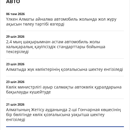
АВТО
06 там 2026
Үлкен Алматы айналма автомобиль жолында жол жүру
ақысын төлеу тәртібі өзгерді
29 шіл 2026
2,4 мың шақырымнан астам автомобиль жолы
халықаралық қауіпсіздік стандарттары бойынша
тексеріледі
23 шіл 2026
Алматыда жүк көліктерінің қозғалысына шектеу енгізіледі
23 шіл 2026
Көлік министрлігі ауыр салмақты автокөлік құралдарына
бақылауды күшейтуде
21 шіл 2026
Алматының Жетісу ауданында 2-ші Гончарная көшесінің
бір бөлігінде көлік қозғалысына уақытша шектеу
енгізіледі