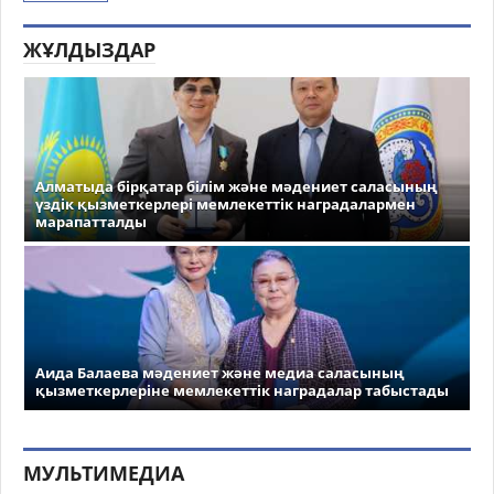
ЖҰЛДЫЗДАР
Алматыда бірқатар білім және мәдениет саласының
үздік қызметкерлері мемлекеттік наградалармен
марапатталды
Аида Балаева мәдениет және медиа саласының
қызметкерлеріне мемлекеттік наградалар табыстады
МУЛЬТИМЕДИА