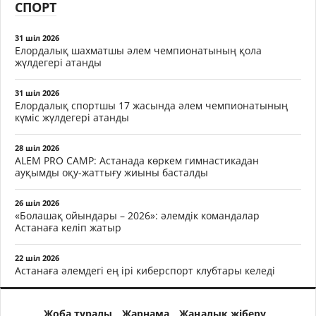
СПОРТ
31 шіл 2026
Елордалық шахматшы әлем чемпионатының қола
жүлдегері атанды
31 шіл 2026
Елордалық спортшы 17 жасында әлем чемпионатының
күміс жүлдегері атанды
28 шіл 2026
ALEM PRO CAMP: Астанада көркем гимнастикадан
ауқымды оқу-жаттығу жиыны басталды
26 шіл 2026
«Болашақ ойындары – 2026»: әлемдік командалар
Астанаға келіп жатыр
22 шіл 2026
Астанаға әлемдегі ең ірі киберспорт клубтары келеді
Жоба туралы
Жарнама
Жаңалық жіберу