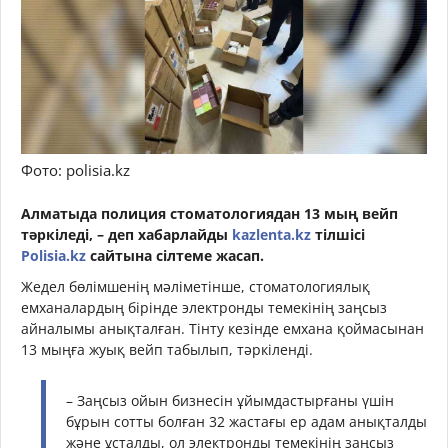
Фото: polisia.kz
Алматыда полиция стоматологиядан 13 мың вейп
тәркіледі, – деп хабарлайды
kazlenta.kz
тілшісі
Polisia.kz
сайтына сілтеме жасап.
Жедел бөлімшенің мәліметінше, стоматологиялық
емханалардың бірінде электронды темекінің заңсыз
айналымы анықталған. Тінту кезінде емхана қоймасынан
13 мыңға жуық вейп табылып, тәркіленді.
– Заңсыз ойын бизнесін ұйымдастырғаны үшін
бұрын сотты болған 32 жастағы ер адам анықталды
және ұсталды, ол электронды темекінің заңсыз