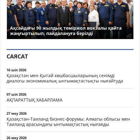
Ақсайдағы 90 жылдық теміржол вокзалы қайта
жаңғыртылып, пайдалануға берілді
САЯСАТ
16 шіл 2026
Қазақстан мен Қытай көшбасшыларының сенімді
диалогы экономикалық ынтымақтастықты нығайтуда
07 шіл 2026
АҚПАРАТТЫҚ ХАБАРЛАМА
27 мау 2026
Қазақстан-Таиланд бизнес-форумы: Алматы облысы мен
Таиланд арасындағы ынтымақтастық нығаяды
26 мау 2026