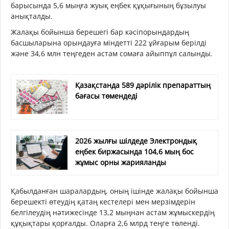
барысында 5,6 мыңға жуық еңбек құқығының бұзылуы
анықталды.
Жалақы бойынша берешегі бар кәсіпорындардың
басшыларына орындауға міндетті 222 ұйғарым берілді
және 34,6 млн теңгеден астам сомаға айыппұл салынды.
Қазақстанда 589 дәрілік препараттың
бағасы төмендеді
2026 жылғы шілдеде Электрондық
еңбек биржасында 104,6 мың бос
жұмыс орны жарияланды
Қабылданған шаралардың, оның ішінде жалақы бойынша
берешекті өтеудің қатаң кестелері мен мерзімдерін
белгілеудің нәтижесінде 13,2 мыңнан астам жұмыскердің
құқықтары қорғалды. Оларға 2,6 млрд теңге төленді.