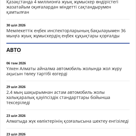
Қазақстанда 4 миллионға жуық жұмыскер өндірістегі
жазатайым оқиғалардан міндетті сақтандырумен
қамтылған
30 шіл 2026
Мемлекеттік еңбек инспекторларының бақылауымен 36
мыңға жуық жұмыскердің еңбек құқықтары қорғалды
АВТО
06 там 2026
Үлкен Алматы айналма автомобиль жолында жол жүру
ақысын төлеу тәртібі өзгерді
29 шіл 2026
2,4 мың шақырымнан астам автомобиль жолы
халықаралық қауіпсіздік стандарттары бойынша
тексеріледі
23 шіл 2026
Алматыда жүк көліктерінің қозғалысына шектеу енгізіледі
23 шіл 2026