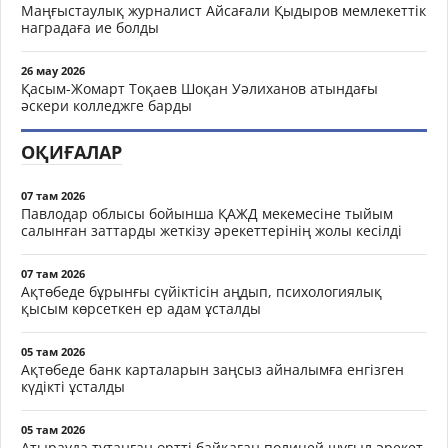
Маңғыстаулық журналист Айсағали Қыдыров мемлекеттік
наградаға ие болды
26 мау 2026
Қасым-Жомарт Тоқаев Шоқан Уәлиханов атындағы
әскери колледжге барды
ОҚИҒАЛАР
07 там 2026
Павлодар облысы бойынша ҚАЖД мекемесіне тыйым
салынған заттарды жеткізу әрекеттерінің жолы кесілді
07 там 2026
Ақтөбеде бұрынғы сүйіктісін аңдып, психологиялық
қысым көрсеткен ер адам ұсталды
05 там 2026
Ақтөбеде банк карталарын заңсыз айналымға енгізген
күдікті ұсталды
05 там 2026
Атырауда тұтанған өртті байқаған полицей шұғыл әрекет