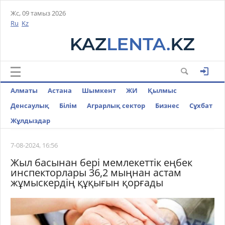
Жс, 09 тамыз 2026
Ru
Kz
Алматы
Астана
Шымкент
ЖИ
Қылмыс
Денсаулық
Білім
Аграрлық сектор
Бизнес
Cұхбат
Жұлдыздар
7-08-2024, 16:56
Жыл басынан бері мемлекеттік еңбек
инспекторлары 36,2 мыңнан астам
жұмыскердің құқығын қорғады