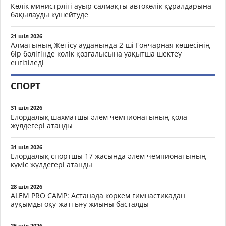
Көлік министрлігі ауыр салмақты автокөлік құралдарына
бақылауды күшейтуде
21 шіл 2026
Алматының Жетісу ауданында 2-ші Гончарная көшесінің
бір бөлігінде көлік қозғалысына уақытша шектеу
енгізіледі
СПОРТ
31 шіл 2026
Елордалық шахматшы әлем чемпионатының қола
жүлдегері атанды
31 шіл 2026
Елордалық спортшы 17 жасында әлем чемпионатының
күміс жүлдегері атанды
28 шіл 2026
ALEM PRO CAMP: Астанада көркем гимнастикадан
ауқымды оқу-жаттығу жиыны басталды
26 шіл 2026