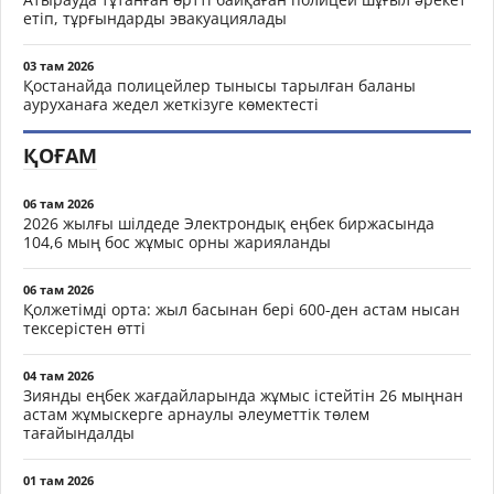
етіп, тұрғындарды эвакуациялады
03 там 2026
Қостанайда полицейлер тынысы тарылған баланы
ауруханаға жедел жеткізуге көмектесті
ҚОҒАМ
06 там 2026
2026 жылғы шілдеде Электрондық еңбек биржасында
104,6 мың бос жұмыс орны жарияланды
06 там 2026
Қолжетімді орта: жыл басынан бері 600-ден астам нысан
тексерістен өтті
04 там 2026
Зиянды еңбек жағдайларында жұмыс істейтін 26 мыңнан
астам жұмыскерге арнаулы әлеуметтік төлем
тағайындалды
01 там 2026