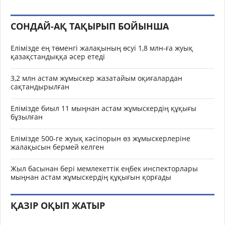
СОНДАЙ-АҚ ТАҚЫРЫП БОЙЫНША
Елімізде ең төменгі жалақының өсуі 1,8 млн-ға жуық
қазақстандыққа әсер етеді
3,2 млн астам жұмыскер жазатайым оқиғалардан
сақтандырылған
Елімізде биыл 11 мыңнан астам жұмыскердің құқығы
бұзылған
Елімізде 500-ге жуық кәсіпорын өз жұмыскерлеріне
жалақысын бермей келген
Жыл басынан бері мемлекеттік еңбек инспекторлары
мыңнан астам жұмыскердің құқығын қорғады
ҚАЗІР ОҚЫП ЖАТЫР