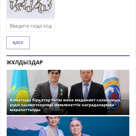
ҚОСУ
ЖҰЛДЫЗДАР
Алматыда бірқатар білім және мәдениет саласының
үздік қызметкерлері мемлекеттік наградалармен
марапатталды