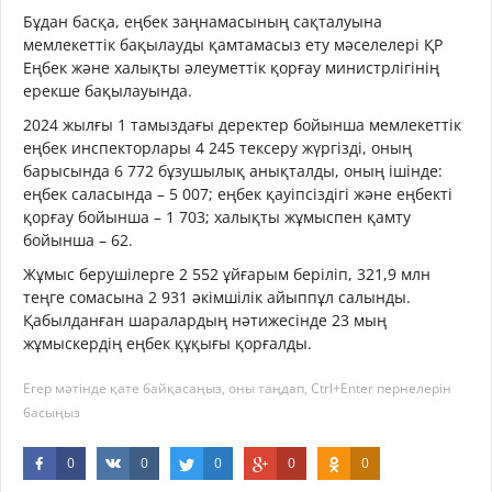
Бұдан басқа, еңбек заңнамасының сақталуына
мемлекеттік бақылауды қамтамасыз ету мәселелері ҚР
Еңбек және халықты әлеуметтік қорғау министрлігінің
ерекше бақылауында.
2024 жылғы 1 тамыздағы деректер бойынша мемлекеттік
еңбек инспекторлары 4 245 тексеру жүргізді, оның
барысында 6 772 бұзушылық анықталды, оның ішінде:
еңбек саласында – 5 007; еңбек қауіпсіздігі және еңбекті
қорғау бойынша – 1 703; халықты жұмыспен қамту
бойынша – 62.
Жұмыс берушілерге 2 552 ұйғарым беріліп, 321,9 млн
теңге сомасына 2 931 әкімшілік айыппұл салынды.
Қабылданған шаралардың нәтижесінде 23 мың
жұмыскердің еңбек құқығы қорғалды.
Егер мәтінде қате байқасаңыз, оны таңдап, Ctrl+Enter пернелерін
басыңыз
0
0
0
0
0