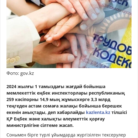
Фото: gov.kz
2024 жылғы 1 тамыздағы жағдай бойынша
мемлекеттік еңбек инспекторлары республиканың
259 кәсіпорны 14,9 мың жұмыскерге 3,3 млрд
теңгеден астам сомаға жалақы бойынша берешек
екенін анықтады, деп хабарлайды
kazlenta.kz
тілшісі
ҚР Еңбек және халықты әлеуметтік қорғау
министрлігіне сілтеме жасап.
Сонымен бірге түрлі ұйымдарда жүргізілген тексерулер