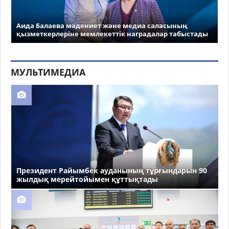
Аида Балаева мәдениет және медиа саласының
қызметкерлеріне мемлекеттік наградалар табыстады
МУЛЬТИМЕДИА
Президент Райымбек ауданының тұрғындарын 90
жылдық мерейтойымен құттықтады