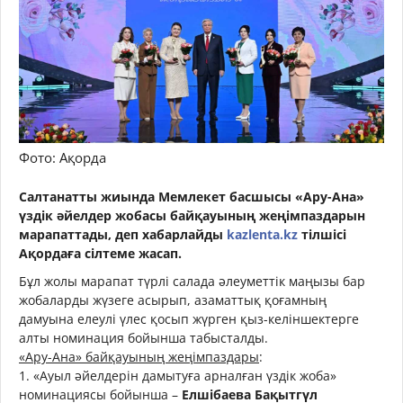
Фото: Ақорда
Салтанатты жиында Мемлекет басшысы «Ару-Ана»
үздік әйелдер жобасы байқауының жеңімпаздарын
марапаттады, деп хабарлайды
kazlenta.kz
тілшісі
Ақордаға сілтеме жасап.
Бұл жолы марапат түрлі салада әлеуметтік маңызы бар
жобаларды жүзеге асырып, азаматтық қоғамның
дамуына елеулі үлес қосып жүрген қыз-келіншектерге
алты номинация бойынша табысталды.
«Ару-Ана» байқауының жеңімпаздары
:
1. «Ауыл әйелдерін дамытуға арналған үздік жоба»
номинациясы бойынша –
Елшібаева Бақытгүл