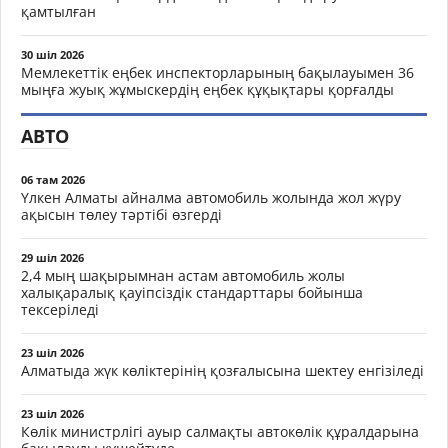
қамтылған
30 шіл 2026
Мемлекеттік еңбек инспекторларының бақылауымен 36
мыңға жуық жұмыскердің еңбек құқықтары қорғалды
АВТО
06 там 2026
Үлкен Алматы айналма автомобиль жолында жол жүру
ақысын төлеу тәртібі өзгерді
29 шіл 2026
2,4 мың шақырымнан астам автомобиль жолы
халықаралық қауіпсіздік стандарттары бойынша
тексеріледі
23 шіл 2026
Алматыда жүк көліктерінің қозғалысына шектеу енгізіледі
23 шіл 2026
Көлік министрлігі ауыр салмақты автокөлік құралдарына