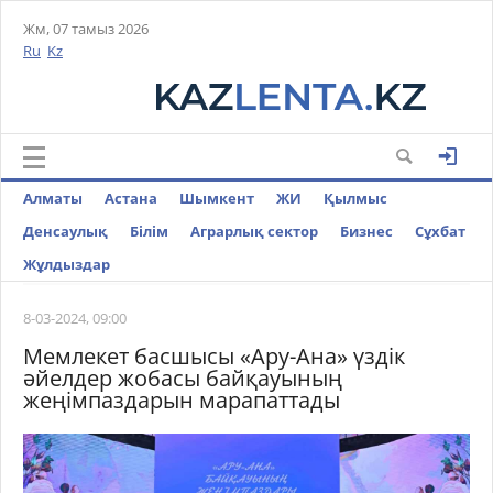
Жм, 07 тамыз 2026
Ru
Kz
Алматы
Астана
Шымкент
ЖИ
Қылмыс
Денсаулық
Білім
Аграрлық сектор
Бизнес
Cұхбат
Жұлдыздар
8-03-2024, 09:00
Мемлекет басшысы «Ару-Ана» үздік
әйелдер жобасы байқауының
жеңімпаздарын марапаттады