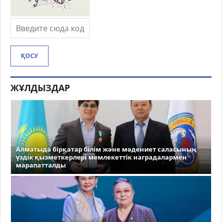
ҚОСУ
ЖҰЛДЫЗДАР
Алматыда бірқатар білім және мәдениет саласының
үздік қызметкерлері мемлекеттік наградалармен
марапатталды