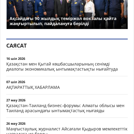
Ақсайдағы 90 жылдық теміржол вокзалы қайта
жаңғыртылып, пайдалануға берілді
САЯСАТ
16 шіл 2026
Қазақстан мен Қытай көшбасшыларының сенімді
диалогы экономикалық ынтымақтастықты нығайтуда
07 шіл 2026
АҚПАРАТТЫҚ ХАБАРЛАМА
27 мау 2026
Қазақстан-Таиланд бизнес-форумы: Алматы облысы мен
Таиланд арасындағы ынтымақтастық нығаяды
26 мау 2026
Маңғыстаулық журналист Айсағали Қыдыров мемлекеттік
наградаға ие болды