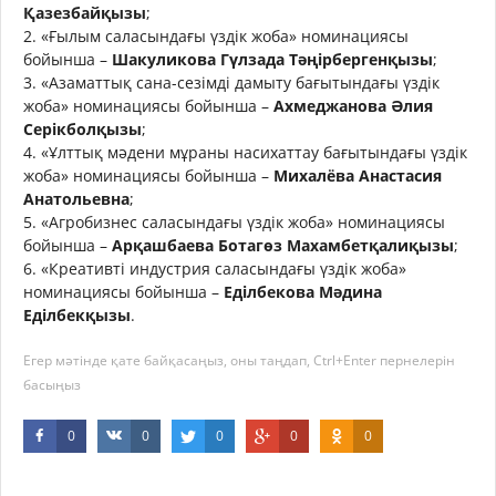
Қазезбайқызы
;
2. «Ғылым саласындағы үздік жоба» номинациясы
бойынша –
Шакуликова Гүлзада Тәңірбергенқызы
;
3. «Азаматтық сана-сезімді дамыту бағытындағы үздік
жоба» номинациясы бойынша –
Ахмеджанова Әлия
Серікболқызы
;
4. «Ұлттық мәдени мұраны насихаттау бағытындағы үздік
жоба» номинациясы бойынша –
Михалёва Анастасия
Анатольевна
;
5. «Агробизнес саласындағы үздік жоба» номинациясы
бойынша –
Арқашбаева Ботагөз Махамбетқалиқызы
;
6. «Креативті индустрия саласындағы үздік жоба»
номинациясы бойынша –
Еділбекова Мәдина
Еділбекқызы
.
Егер мәтінде қате байқасаңыз, оны таңдап, Ctrl+Enter пернелерін
басыңыз
0
0
0
0
0