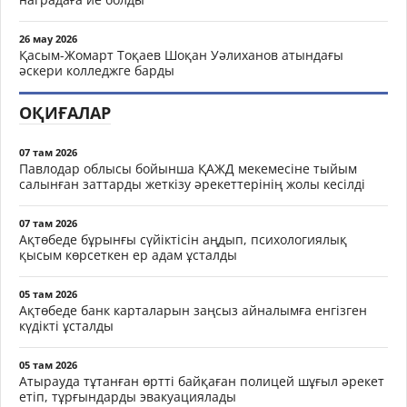
26 мау 2026
Қасым-Жомарт Тоқаев Шоқан Уәлиханов атындағы
әскери колледжге барды
ОҚИҒАЛАР
07 там 2026
Павлодар облысы бойынша ҚАЖД мекемесіне тыйым
салынған заттарды жеткізу әрекеттерінің жолы кесілді
07 там 2026
Ақтөбеде бұрынғы сүйіктісін аңдып, психологиялық
қысым көрсеткен ер адам ұсталды
05 там 2026
Ақтөбеде банк карталарын заңсыз айналымға енгізген
күдікті ұсталды
05 там 2026
Атырауда тұтанған өртті байқаған полицей шұғыл әрекет
етіп, тұрғындарды эвакуациялады