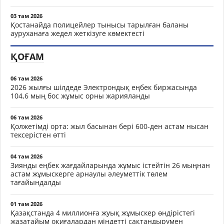
03 там 2026
Қостанайда полицейлер тынысы тарылған баланы
ауруханаға жедел жеткізуге көмектесті
ҚОҒАМ
06 там 2026
2026 жылғы шілдеде Электрондық еңбек биржасында
104,6 мың бос жұмыс орны жарияланды
06 там 2026
Қолжетімді орта: жыл басынан бері 600-ден астам нысан
тексерістен өтті
04 там 2026
Зиянды еңбек жағдайларында жұмыс істейтін 26 мыңнан
астам жұмыскерге арнаулы әлеуметтік төлем
тағайындалды
01 там 2026
Қазақстанда 4 миллионға жуық жұмыскер өндірістегі
жазатайым оқиғалардан міндетті сақтандырумен