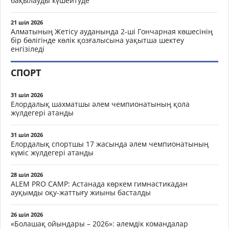
бақылауды күшейтуде
21 шіл 2026
Алматының Жетісу ауданында 2-ші Гончарная көшесінің
бір бөлігінде көлік қозғалысына уақытша шектеу
енгізіледі
СПОРТ
31 шіл 2026
Елордалық шахматшы әлем чемпионатының қола
жүлдегері атанды
31 шіл 2026
Елордалық спортшы 17 жасында әлем чемпионатының
күміс жүлдегері атанды
28 шіл 2026
ALEM PRO CAMP: Астанада көркем гимнастикадан
ауқымды оқу-жаттығу жиыны басталды
26 шіл 2026
«Болашақ ойындары – 2026»: әлемдік командалар