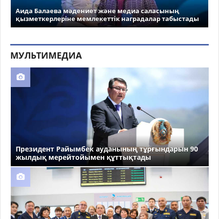
Аида Балаева мәдениет және медиа саласының
қызметкерлеріне мемлекеттік наградалар табыстады
МУЛЬТИМЕДИА
Президент Райымбек ауданының тұрғындарын 90
жылдық мерейтойымен құттықтады