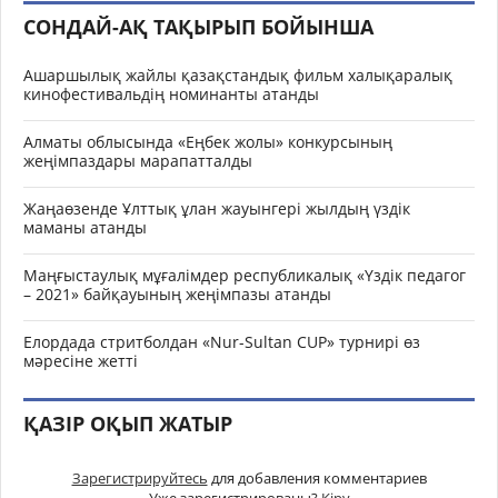
СОНДАЙ-АҚ ТАҚЫРЫП БОЙЫНША
Ашаршылық жайлы қазақстандық фильм халықаралық
кинофестивальдің номинанты атанды
Алматы облысында «Еңбек жолы» конкурсының
жеңімпаздары марапатталды
Жаңаөзенде Ұлттық ұлан жауынгері жылдың үздік
маманы атанды
Маңғыстаулық мұғалімдер республикалық «Үздік педагог
– 2021» байқауының жеңімпазы атанды
Елордада стритболдан «Nur-Sultan CUP» турнирі өз
мәресіне жетті
ҚАЗІР ОҚЫП ЖАТЫР
Зарегистрируйтесь
для добавления комментариев
Уже зарегистрированы?
Кіру