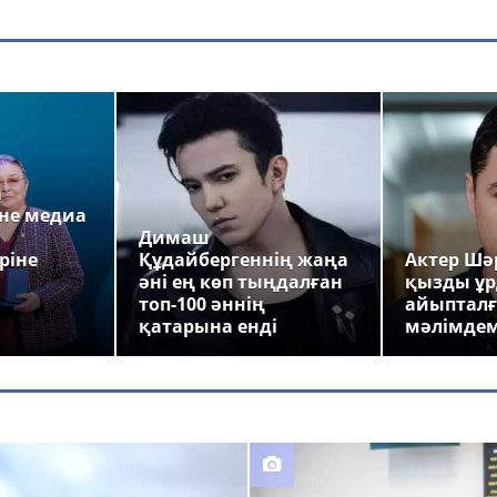
а
не медиа
Димаш
ріне
Құдайбергеннің жаңа
Актер Шәр
әні ең көп тыңдалған
қызды ұр
топ-100 әннің
айыпталғ
қатарына енді
мәлімде