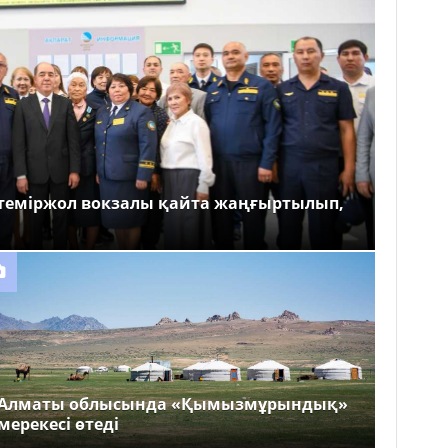
теміржол вокзалы қайта жаңғыртылып,
Алматы облысында «Қымызмұрындық»
мерекесі өтеді