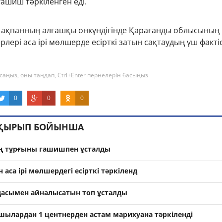
гашиш тәркіленген еді.
т, ақпанның алғашқы онкүндігінде Қарағанды облысының
лері аса ірі мөлшерде есірткі затын сақтаудың үш факті
саңыз, оны таңдап, Ctrl+Enter пернелерін басыңыз
0
0
0
АҚЫРЫП БОЙЫНША
 тұрғыны гашишпен ұсталды
аса ірі мөлшердегі есірткі тәркіленд
удасымен айналысатын топ ұсталды
шылардан 1 центнерден астам марихуана тәркіленді