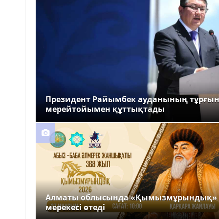
Президент Райымбек ауданының тұрғы
мерейтойымен құттықтады
Алматы облысында «Қымызмұрындық»
мерекесі өтеді