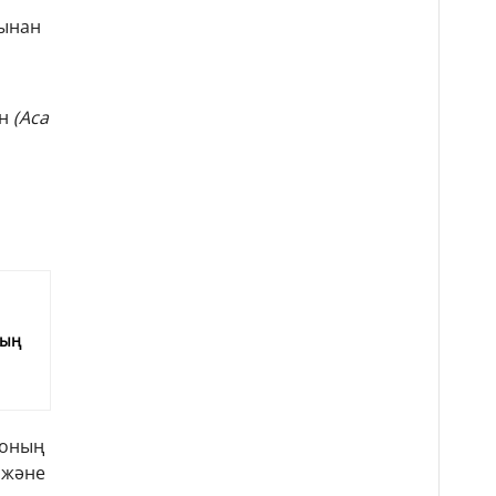
сынан
ен
(Аса
е
мың
 оның
 және