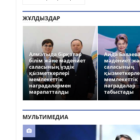
ЖҰЛДЫЗДАР
Алматыда бірқатар
Аида Балаев
білім және мәдениет
мәдениет жә
саласының үздік
саласының
қызметкерлері
қызметкерле
мемлекеттік
мемлекеттік
наградалармен
наградалар
марапатталды
табыстады
МУЛЬТИМЕДИА