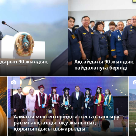
ндарын 90 жылдық
Ақсайдағы 90 жылдық 
пайдалануға берілді
Алматы мектептерінде аттестат тапсыру
рәсімі аяқталды: оқу жылының
қорытындысы шығарылды