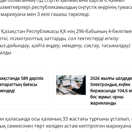
нды облысының ПД Есірткі қылмысына қарсы іс-қимыл
зметкерлері республикамыздың оңтүстік өңірінің тума
н марихуана мен 3 келі гашиш тәркіледі.
 Қазақстан Республикасы ҚК-нің 296-бабының 4-бөлігім
рткi, психотроптық заттарды, сол тектестерді өткізу
з дайындау, қайта өңдеу, иемдену, сақтау, тасымалдау)
ғалды
зақстанда 589 дәрілік
2026 жылғы шілдед
епараттың бағасы
Электрондық еңбек
мендеді
биржасында 104,6 
бос жұмыс орны
жарияланды
ан қаласында осы қаланың 33 жастағы тұрғыны ұсталып,
қ сөмкесінен төрт келіден астам кептірілген марихуана