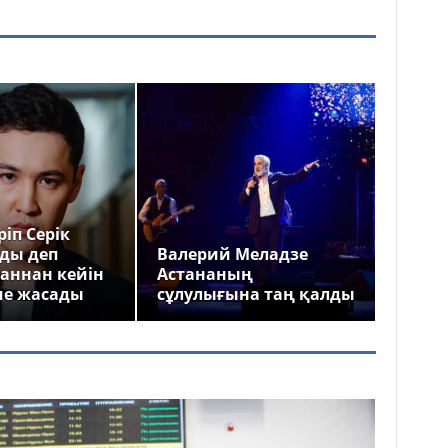
іп Серік
ды деп
Валерий Меладзе
аннан кейін
Астананың
ме жасады
сұлулығына таң қалды