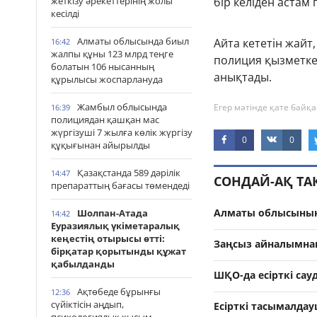
жеткізу әрекеттерінің жолы
бір келіден астам 
кесілді
Алматы облысында биыл
Айта кететін жай
16:42
жалпы құны 123 млрд теңге
полиция қызметкер
болатын 106 нысанның
анықтады.
құрылысы жоспарлануда
Жамбыл облысында
Егер мәтінде қате байқа
16:39
полициядан қашқан мас
жүргізуші 7 жылға көлік жүргізу
0
0
құқығынан айырылды
Қазақстанда 589 дәрілік
14:47
СОНДАЙ-АҚ Т
препараттың бағасы төмендеді
Алматы облысының
Шолпан-Атада
14:42
Еуразиялық үкіметаралық
кеңестің отырысы өтті:
Заңсыз айналымнан 
бірқатар қорытынды құжат
қабылданды
ШҚО-да есірткі са
Ақтөбеде бұрынғы
12:36
сүйіктісін аңдып,
Есірткі тасымалдау