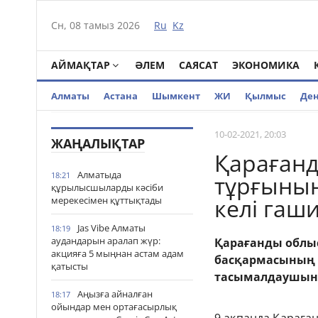
Сн, 08 тамыз 2026
Ru
Kz
АЙМАҚТАР
ӘЛЕМ
САЯСАТ
ЭКОНОМИКА
Алматы
Астана
Шымкент
ЖИ
Қылмыс
Де
10-02-2021, 20:03
ЖАҢАЛЫҚТАР
Қарағанд
Алматыда
18:21
тұрғынын
құрылысшыларды кәсіби
келі гаш
мерекесімен құттықтады
Jas Vibe Алматы
18:19
аудандарын аралап жүр:
Қарағанды облы
акцияға 5 мыңнан астам адам
басқармасының қ
қатысты
тасымалдаушыны
Аңызға айналған
18:17
ойындар мен ортағасырлық