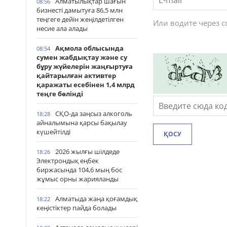
Алматылықтар шағын
08:56
бизнесті дамытуға 86,5 млн
теңгеге дейін жеңілдетілген
Или водите через 
несие ала алады
Ақмола облысында
08:54
сумен жабдықтау және су
бұру жүйелерін жаңғыртуға
қайтарылған активтер
қаражаты есебінен 1,4 млрд
теңге бөлінді
СҚО-да заңсыз алкоголь
18:28
айналымына қарсы бақылау
күшейтілді
ҚОСУ
2026 жылғы шілдеде
18:26
Электрондық еңбек
биржасында 104,6 мың бос
жұмыс орны жарияланды
Алматыда жаңа қоғамдық
18:22
кеңістіктер пайда болады