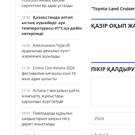
психологиялық қысым
көрсеткен ер адам ұсталды
“Toyota Land Cruise
Қазақстанда аптап
12:32
ыстық күшейеді: ауа
ҚАЗІР ОҚЫП Ж
температурасы 41°С-қа дейін
көтеріледі
Алматының Түрксіб
12:29
ауданында демалыс күнгі
жәрмеңке ашылады
Comic Con Astana 2026
ПІКІР ҚАЛДЫРУ
11:19
фестиваліне алғашқы күні 16
мың адам қатысты
Астана-1 вокзалын қайта
11:13
жаңғырту жұмыстары
қарқынды жүргізілуде
Павлодарда құрылыс
10:57
қалдықтарын заңсыз төгу
дерегі анықталды