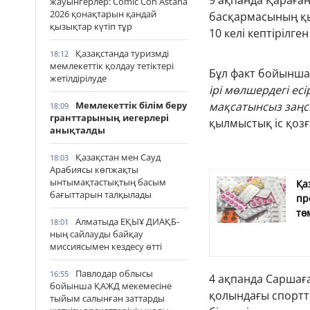
9 ақпанда Қараға
жауынгерлер: Comic Con Astana
2026 қонақтарын қандай
басқармасының қы
қызықтар күтіп тұр
10 келі кептірілге
Қазақстанда туризмді
18:12
мемлекеттік қолдау тетіктері
Бұл факт бойынша
жетілдірілуде
ірі мөлшердегі есi
Мемлекеттік білім беру
мақсатынсыз заңсы
18:09
гранттарының иегерлері
қылмыстық іс қоз
анықталды
Қазақстан мен Сауд
18:03
Арабиясы көпжақты
ынтымақтастықтың басым
Қа
бағыттарын талқылады
пр
тө
Алматыда ЕҚЫҰ ДИАҚБ-
18:01
ның сайлауды байқау
миссиясымен кездесу өтті
Павлодар облысы
16:55
4 ақпанда Саршағ
бойынша ҚАЖД мекемесіне
қолындағы спортты
тыйым салынған заттарды