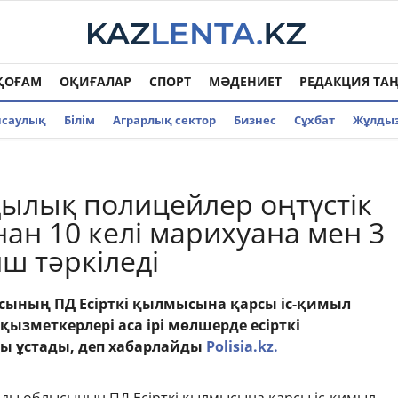
ҚОҒАМ
ОҚИҒАЛАР
СПОРТ
МӘДЕНИЕТ
РЕДАКЦИЯ ТА
нсаулық
Білім
Аграрлық сектор
Бизнес
Cұхбат
Жұлды
ылық полицейлер оңтүстік
ан 10 келі марихуана мен 3
иш тәркіледі
сының ПД Есірткі қылмысына қарсы іс-қимыл
ызметкерлері аса ірі мөлшерде есірткі
 ұстады, деп хабарлайды
Polisia.kz.