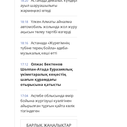
Астанада демалыс күндері
18:20
ауыл шаруашылығы
жәрмеңкесі өтеді
Үлкен Алматы айналма
18:18
автомобиль жолында жол жүру
ақысын төлеу тәртібі өзгерді
Астанада «Жүрегімнің
18:16
түбіне терең бойла» әдеби-
музыкалық кеші өтті
Олжас Бектенов
17:12
Шолпан-Атада Еуразиялық
үкіметаралық кеңестің
шағын құрамдағы
отырысына қатысты
Ақтөбе облысында өмір
17:04
бойына жүргізуші куәлігінен
айырылған тұрғын қайта көлік
тізгіндеген
БАРЛЫҚ ЖАҢАЛЫҚТАР