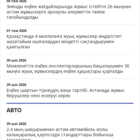
04 там 2026
Зиянды еңбек жағдайларында жұмыс істейтін 26 мыңнан
астам жұмыскерге арнаулы әлеуметтік төлем
тағайындалды
01 там 2026
Қазақстанда 4 миллионға жуық жұмыскер өндірістегі
жазатайым оқиғалардан міндетті сақтандырумен
қамтылған
30 шіл 2026
Мемлекеттік еңбек инспекторларының бақылауымен 36
мыңға жуық жұмыскердің еңбек құқықтары қорғалды
29 шіл 2026
Еңбек шартын тіркеудің жаңа тәртібі: Астанада жұмыс
берушілер нені ескеруі керек
АВТО
29 шіл 2026
2,4 мың шақырымнан астам автомобиль жолы
халықаралық қауіпсіздік стандарттары бойынша
тексеріледі