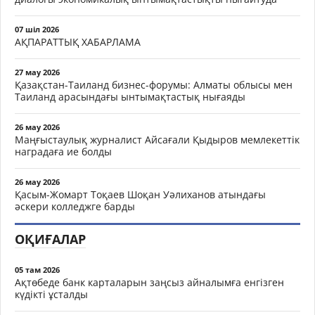
07 шіл 2026
АҚПАРАТТЫҚ ХАБАРЛАМА
27 мау 2026
Қазақстан-Таиланд бизнес-форумы: Алматы облысы мен
Таиланд арасындағы ынтымақтастық нығаяды
26 мау 2026
Маңғыстаулық журналист Айсағали Қыдыров мемлекеттік
наградаға ие болды
26 мау 2026
Қасым-Жомарт Тоқаев Шоқан Уәлиханов атындағы
әскери колледжге барды
ОҚИҒАЛАР
05 там 2026
Ақтөбеде банк карталарын заңсыз айналымға енгізген
күдікті ұсталды