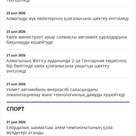
23 шіл 2026
Алматыда жүк көліктерінің қозғалысына шектеу енгізіледі
23 шіл 2026
Көлік министрлігі ауыр салмақты автокөлік құралдарына
бақылауды күшейтуде
21 шіл 2026
Алматының Жетісу ауданында 2-ші Гончарная көшесінің
бір бөлігінде көлік қозғалысына уақытша шектеу
енгізіледі
21 шіл 2026
Үкімет автомобиль өнеркәсібі саласындағы
локализациялау және технологиялық дамуды күшейтеді
СПОРТ
31 шіл 2026
Елордалық шахматшы әлем чемпионатының қола
жүлдегері атанды