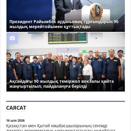
Президент Райымбек ауданының тұрғындарын 90
жылдық мерейтойымен құттықтады
Ақсайдағы 90 жылдық теміржол вокзалы қайта
жаңғыртылып, пайдалануға берілді
САЯСАТ
16 шіл 2026
Қазақстан мен Қытай көшбасшыларының сенімді
диалогы экономикалық ынтымақтастықты нығайтуда