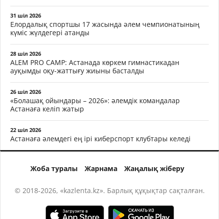
31 шіл 2026
Елордалық спортшы 17 жасында әлем чемпионатының
күміс жүлдегері атанды
28 шіл 2026
ALEM PRO CAMP: Астанада көркем гимнастикадан
ауқымды оқу-жаттығу жиыны басталды
26 шіл 2026
«Болашақ ойындары – 2026»: әлемдік командалар
Астанаға келіп жатыр
22 шіл 2026
Астанаға әлемдегі ең ірі киберспорт клубтары келеді
Жоба туралы
Жарнама
Жаңалық жіберу
© 2018-2026, «kazlenta.kz». Барлық құқықтар сақталған.