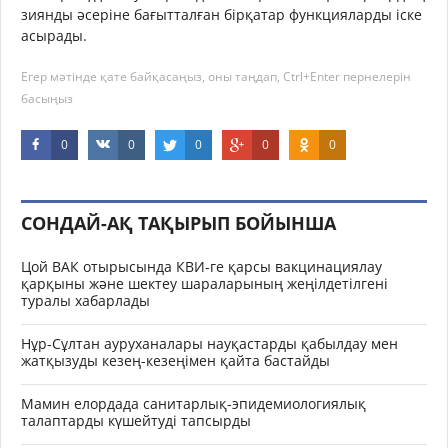
зиянды әсеріне бағытталған бірқатар функцияларды іске
асырады.
Егер мәтінде қате байқасаңыз, оны таңдап, Ctrl+Enter пернелерін
басыңыз
0
0
0
0
0
СОНДАЙ-АҚ ТАҚЫРЫП БОЙЫНША
Цой ВАК отырысында КВИ-ге қарсы вакцинациялау
қарқыны және шектеу шараларының жеңілдетілгені
туралы хабарлады
Нұр-Сұлтан ауруханалары науқастарды қабылдау мен
жатқызуды кезең-кезеңімен қайта бастайды
Мамин елордада санитарлық-эпидемиологиялық
талаптарды күшейтуді тапсырды