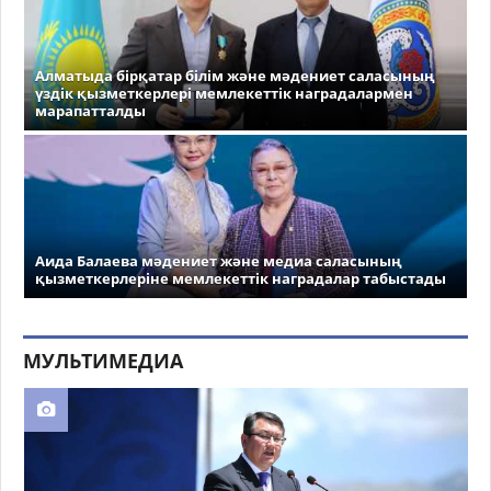
Алматыда бірқатар білім және мәдениет саласының
үздік қызметкерлері мемлекеттік наградалармен
марапатталды
Аида Балаева мәдениет және медиа саласының
қызметкерлеріне мемлекеттік наградалар табыстады
МУЛЬТИМЕДИА