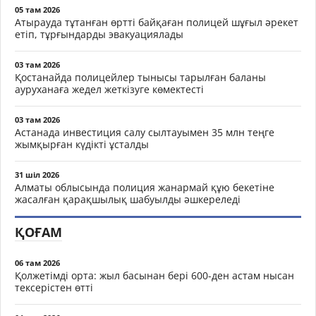
05 там 2026
Атырауда тұтанған өртті байқаған полицей шұғыл әрекет
етіп, тұрғындарды эвакуациялады
03 там 2026
Қостанайда полицейлер тынысы тарылған баланы
ауруханаға жедел жеткізуге көмектесті
03 там 2026
Астанада инвестиция салу сылтауымен 35 млн теңге
жымқырған күдікті ұсталды
31 шіл 2026
Алматы облысында полиция жанармай құю бекетіне
жасалған қарақшылық шабуылды әшкереледі
ҚОҒАМ
06 там 2026
Қолжетімді орта: жыл басынан бері 600-ден астам нысан
тексерістен өтті