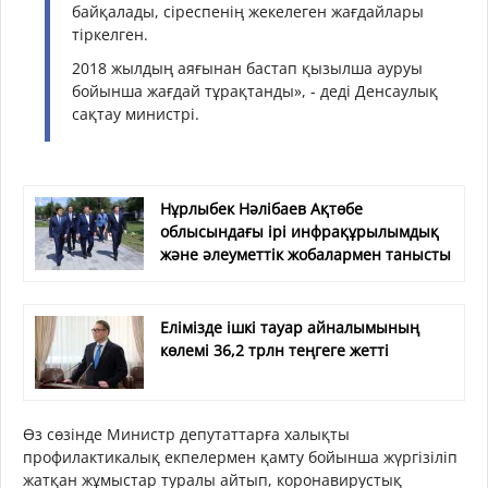
байқалады, сіреспенің жекелеген жағдайлары
тіркелген.
2018 жылдың аяғынан бастап қызылша ауруы
бойынша жағдай тұрақтанды», - деді Денсаулық
сақтау министрі.
Нұрлыбек Нәлібаев Ақтөбе
облысындағы ірі инфрақұрылымдық
және әлеуметтік жобалармен танысты
Елімізде ішкі тауар айналымының
көлемі 36,2 трлн теңгеге жетті
Өз сөзінде Министр депутаттарға халықты
профилактикалық екпелермен қамту бойынша жүргізіліп
жатқан жұмыстар туралы айтып, коронавирустық