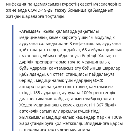
инфекция пандемиясымен күрестің өзекті мәселелеріне
және елде COVID-19-ды тежеу бойынша қабылданып
жатқан шараларға тоқталды.
«Ағымдағы жылы қалаларда уақытылы
медициналық көмек көрсету үшін 16 модульдік
аурухана салынды және 3 инфекциялық аурухана
қайта жаңартылды, сондай-ақ 63 амбулаториялық-
емханалық ұйым пайдалануға берілді. Халықты
дәрілік препараттармен және медициналық
бұйымдармен қамтамасыз ету бойынша шаралар
қабылданды. 64 оттегі станциясы пайдалануға
берілді, медициналық ұйымдардың ӨЖЖ
аппараттарына қажеттілігі толық қамтамасыз
етілді. 185 аудандық аурухана 100% рентгендік
диагностикалық жабдықтармен жабдықталған.
Жедел медициналық көмек қызметі 1 367 бірлік
автокөлік сатып алу арқылы күшейтілді,
жылжымалы медициналық кешендер паркін 100%
жарақтандыруға қол жеткізілді. Эпидемияға қарсы
іс-шараларға тартылған медицина