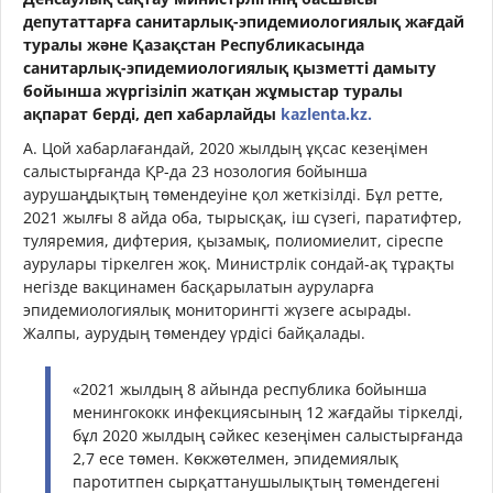
депутаттарға санитарлық-эпидемиологиялық жағдай
туралы және Қазақстан Республикасында
санитарлық-эпидемиологиялық қызметті дамыту
бойынша жүргізіліп жатқан жұмыстар туралы
ақпарат берді,
деп хабарлайды
kazlenta.kz.
А. Цой хабарлағандай, 2020 жылдың ұқсас кезеңімен
салыстырғанда ҚР-да 23 нозология бойынша
аурушаңдықтың төмендеуіне қол жеткізілді. Бұл ретте,
2021 жылғы 8 айда оба, тырысқақ, іш сүзегі, паратифтер,
туляремия, дифтерия, қызамық, полиомиелит, сіреспе
аурулары тіркелген жоқ. Министрлік сондай-ақ тұрақты
негізде вакцинамен басқарылатын ауруларға
эпидемиологиялық мониторингті жүзеге асырады.
Жалпы, аурудың төмендеу үрдісі байқалады.
«2021 жылдың 8 айында республика бойынша
менингококк инфекциясының 12 жағдайы тіркелді,
бұл 2020 жылдың сәйкес кезеңімен салыстырғанда
2,7 есе төмен. Көкжөтелмен, эпидемиялық
паротитпен сырқаттанушылықтың төмендегені