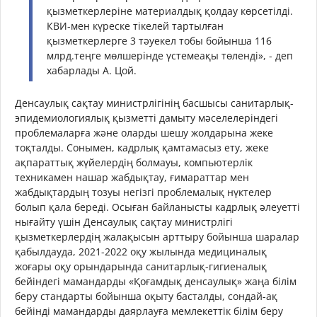
қызметкерлеріне материалдық қолдау көрсетілді.
КВИ-мен күреске тікелей тартылған
қызметкерлерге 3 тәуекел тобы бойынша 116
млрд.теңге мөлшерінде үстемеақы төленді», - деп
хабарлады А. Цой.
Денсаулық сақтау министрлігінің басшысы санитарлық-
эпидемиологиялық қызметті дамыту мәселелеріндегі
проблемаларға және оларды шешу жолдарына жеке
тоқталды. Сонымен, кадрлық қамтамасыз ету, жеке
ақпараттық жүйелердің болмауы, компьютерлік
техникамен нашар жабдықтау, ғимараттар мен
жабдықтардың тозуы негізгі проблемалық нүктелер
болып қала береді. Осыған байланысты кадрлық әлеуетті
нығайту үшін Денсаулық сақтау министрлігі
қызметкерлердің жалақысын арттыру бойынша шаралар
қабылдауда, 2021-2022 оқу жылында медициналық
жоғары оқу орындарында санитарлық-гигиеналық
бейіндегі мамандарды «Қоғамдық денсаулық» жаңа білім
беру стандарты бойынша оқыту басталды, сондай-ақ
бейінді мамандарды даярлауға мемлекеттік білім беру