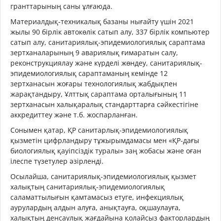
гранттарының саны ұлғаюда.
Материалдық-техникалық базаны нығайту үшін 2021
жылы 90 бірлік автокөлік сатып алу, 337 бірлік компьютер
сатып алу, санитариялық-эпидемиологиялық сараптама
зертханаларының 9 авариялық ғимаратын салу,
реконструкциялау және күрделі жөндеу, санитариялық-
эпидемиологиялық сараптаманың кемінде 12
зертханасын жоғары технологиялық жабдықпен
жарақтандыру, Ұлттық сараптама орталығының 11
зертханасын халықаралық стандарттарға сәйкестігіне
аккредиттеу және т.б. жоспарланған.
Сонымен қатар, ҚР санитарлық-эпидемиологиялық
қызметін цифрландыру тұжырымдамасы мен «ҚР-дағы
биологиялық қауіпсіздік туралы» заң жобасы және оған
ілеспе түзетулер әзірленді.
Осылайша, санитариялық-эпидемиологиялық қызмет
халықтың санитариялық-эпидемиологиялық
саламаттылығын қамтамасыз етуге, инфекциялық
аурулардың алдын алуға, анықтауға, оқшаулауға,
халықтың денсаулық жағдайына қолайсыз факторлардың