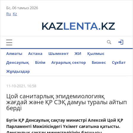
Бс, 06 тамыз 2026
Ru
Kz
Алматы
Астана
Шымкент
ЖИ
Қылмыс
Денсаулық
Білім
Аграрлық сектор
Бизнес
Cұхбат
Жұлдыздар
11-10-2021, 16:58
Цой санитарлық эпидемиологияқ
жағдай және ҚР СЭҚ дамуы туралы айтып
берді
Бүгін ҚР Денсаулық сақтау министрі Алексей Цой ҚР
Парламенті Мәжілісіндегі Үкімет сағатына қатысты.
Денсаулық сақтау министрлігінің басшысы