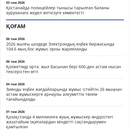
03 там 2026
Қостанайда полицейлер тынысы тарылған баланы
ауруханаға жедел жеткізуге көмектесті
ҚОҒАМ
06 там 2026
2026 жылғы шілдеде Электрондық еңбек биржасында
104,6 мың бос жұмыс орны жарияланды
06 там 2026
Қолжетімді орта: жыл басынан бері 600-ден астам нысан
тексерістен өтті
04 там 2026
Зиянды еңбек жағдайларында жұмыс істейтін 26 мыңнан
астам жұмыскерге арнаулы әлеуметтік төлем
тағайындалды
01 там 2026
Қазақстанда 4 миллионға жуық жұмыскер өндірістегі
жазатайым оқиғалардан міндетті сақтандырумен
қамтылған