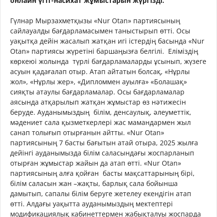
онлайн үгіт-насихат жұмыстарын жүргізді.
Гүлнар Мырзахметқызы «Nur Otan» партиясының
сайлауалды бағдарламасымен таныстырып өтті. Осы
уақытқа дейін жасалып жатқан игі істердің басында «Nur
Otan» партиясы жүретіні баршаңызға белгілі. Еліміздің
көркеюі жолында түрлі бағдарламаларды ұсынып, жүзеге
асуын қадағалап отыр. Атап айтатын болсақ, «Нұрлы
жол», «Нұрлы жер», «Дипломмен ауылға» «Болашақ»
сияқты атаулы бағдарламалар. Осы бағдарламалар
аясында атқарылып жатқан жұмыстар өз нәтижесін
беруде. Ауданымыздың білім, денсаулық, әлеуметтік,
мәдениет сала қызметкерлері жас мамандармен жыл
санап толығып отырғанын айтты. «Nur Otan»
партиясының 7 басты бағытын атай отыра, 2025 жылға
дейінгі ауданымызда білім саласындағы жоспарланып
отырған жұмыстар жайын да атап өтті. «Nur Otan»
партиясының алға қойған басты мақсаттарының бірі,
білім саласын жан –жақты, барлық сала бойынша
дамытып, сапалы білім беруге жетелеу екендігін атап
өтті. Алдағы уақытта ауданымыздың мектептері
модификациялық кабинеттермен жабықталуы жоспарда