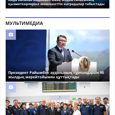
қызметкерлеріне мемлекеттік наградалар табыстады
МУЛЬТИМЕДИА
Президент Райымбек ауданының тұрғындарын 90
жылдық мерейтойымен құттықтады