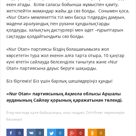
екен атады. Білім саласы бойынша жұмыспен қамту,
жетіспейтін мамандар жайы да сөз болды. Сонымен қоса,
«Nur Otan» мемлекеттік тіл мен басқа тілдердің дамуын,
мәдени әралуандық пен рухани құндылықтарды
қолдауды, халықтың дәстүрлері мен әдет –ғұрыптарын
сақтауды қолдайтындығы сөз болды.
«Nur Otan» партиясы біздің болашағымызға жол
көрсететін тура жол екенін алға тарта отыра, 10 қаңтар
күні өтетін сайлауда белсенділік танытуға және «Nur
Otan» партиясына дауыс беруге шақырды.
Біз біргеміз! Біз үшін барлық шешімдеріңіз құнды!
«Nur Otan» партиясының Ақмола облысы Аршалы
ауданының Сайлау қорының қаражатынан төленді.
Егер мәтінде қате байқасаңыз, оны таңдап, Ctrl+Enter пернелерін
басыңыз
0
0
0
0
0