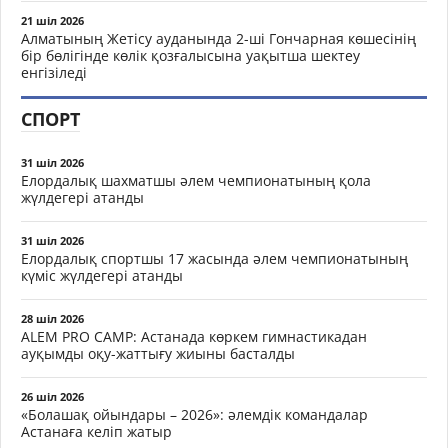
21 шіл 2026
Алматының Жетісу ауданында 2-ші Гончарная көшесінің
бір бөлігінде көлік қозғалысына уақытша шектеу
енгізіледі
СПОРТ
31 шіл 2026
Елордалық шахматшы әлем чемпионатының қола
жүлдегері атанды
31 шіл 2026
Елордалық спортшы 17 жасында әлем чемпионатының
күміс жүлдегері атанды
28 шіл 2026
ALEM PRO CAMP: Астанада көркем гимнастикадан
ауқымды оқу-жаттығу жиыны басталды
26 шіл 2026
«Болашақ ойындары – 2026»: әлемдік командалар
Астанаға келіп жатыр