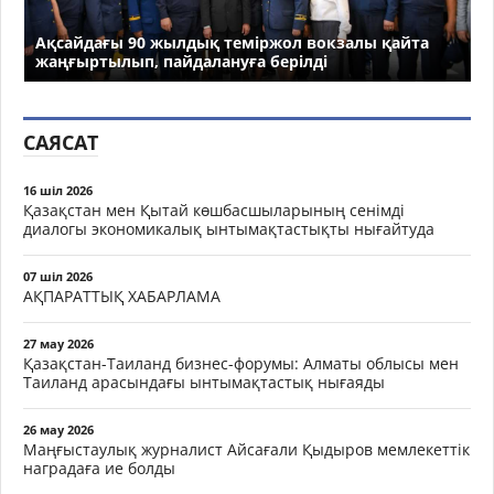
Ақсайдағы 90 жылдық теміржол вокзалы қайта
жаңғыртылып, пайдалануға берілді
САЯСАТ
16 шіл 2026
Қазақстан мен Қытай көшбасшыларының сенімді
диалогы экономикалық ынтымақтастықты нығайтуда
07 шіл 2026
АҚПАРАТТЫҚ ХАБАРЛАМА
27 мау 2026
Қазақстан-Таиланд бизнес-форумы: Алматы облысы мен
Таиланд арасындағы ынтымақтастық нығаяды
26 мау 2026
Маңғыстаулық журналист Айсағали Қыдыров мемлекеттік
наградаға ие болды