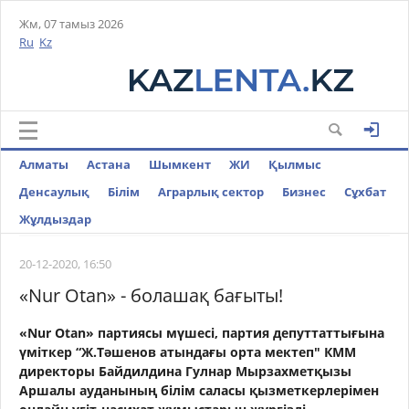
Жм, 07 тамыз 2026
Ru
Kz
Алматы
Астана
Шымкент
ЖИ
Қылмыс
Денсаулық
Білім
Аграрлық сектор
Бизнес
Cұхбат
Жұлдыздар
20-12-2020, 16:50
«Nur Otan» - болашақ бағыты!
«Nur Otan» партиясы мүшесі, партия депуттаттығына
үміткер “Ж.Тәшенов атындағы орта мектеп" КММ
директоры Байдилдина Гулнар Мырзахметқызы
Аршалы ауданының білім саласы қызметкерлерімен