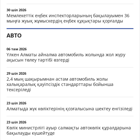
30 шіл 2026
Мемлекеттік еңбек инспекторларының бақылауымен 36
мыңға жуық жұмыскердің еңбек құқықтары қорғалды
АВТО
06 там 2026
Үлкен Алматы айналма автомобиль жолында жол жүру
ақысын төлеу тәртібі өзгерді
29 шіл 2026
2,4 мың шақырымнан астам автомобиль жолы
халықаралық қауіпсіздік стандарттары бойынша
тексеріледі
23 шіл 2026
Алматыда жүк көліктерінің қозғалысына шектеу енгізіледі
23 шіл 2026
Көлік министрлігі ауыр салмақты автокөлік құралдарына
бақылауды күшейтуде