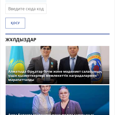
ҚОСУ
ЖҰЛДЫЗДАР
Алматыда бірқатар білім және мәдениет саласының
үздік қызметкерлері мемлекеттік наградалармен
марапатталды
Аида Балаева мәдениет және медиа саласының