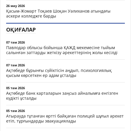
26 мау 2026
Қасым-Жомарт Тоқаев Шоқан Уәлиханов атындағы
әскери колледжге барды
ОҚИҒАЛАР
07 там 2026
Павлодар облысы бойынша ҚАЖД мекемесіне тыйым
салынған заттарды жеткізу әрекеттерінің жолы кесілді
07 там 2026
Ақтөбеде бұрынғы сүйіктісін аңдып, психологиялық
қысым көрсеткен ер адам ұсталды
05 там 2026
Ақтөбеде банк карталарын заңсыз айналымға енгізген
күдікті ұсталды
05 там 2026
Атырауда тұтанған өртті байқаған полицей шұғыл әрекет
етіп, тұрғындарды эвакуациялады