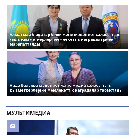
Алматыда бірқатар білім және мәдениет саласының
үздік қызметкерлері мемлекеттік наградалармен
марапатталды
Аида Балаева мәдениет және медиа саласының
қызметкерлеріне мемлекеттік наградалар табыстады
МУЛЬТИМЕДИА