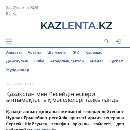
Жс, 09 тамыз 2026
Ru
Kz
Алматы
Астана
Шымкент
ЖИ
Қылмыс
Денсаулық
Білім
Аграрлық сектор
Бизнес
Cұхбат
Жұлдыздар
7-03-2021, 12:17
Қазақстан мен Ресейдің әскери
ынтымақтастық мәселелері талқыланды
Қазақстанның қорғаныс министрі генерал-лейтенант
Нұрлан Ермекбаев ресейлік әріптесі армия генералы
Сергей Шойгумен телефон арқылы сөйлесті,
деп
хабарлайды
kazlenta.kz.