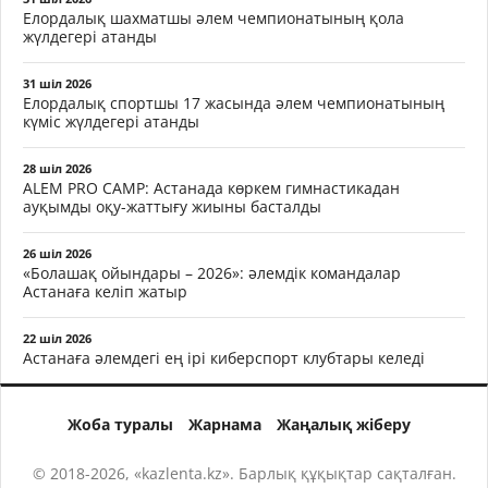
Елордалық шахматшы әлем чемпионатының қола
жүлдегері атанды
31 шіл 2026
Елордалық спортшы 17 жасында әлем чемпионатының
күміс жүлдегері атанды
28 шіл 2026
ALEM PRO CAMP: Астанада көркем гимнастикадан
ауқымды оқу-жаттығу жиыны басталды
26 шіл 2026
«Болашақ ойындары – 2026»: әлемдік командалар
Астанаға келіп жатыр
22 шіл 2026
Астанаға әлемдегі ең ірі киберспорт клубтары келеді
Жоба туралы
Жарнама
Жаңалық жіберу
© 2018-2026, «kazlenta.kz». Барлық құқықтар сақталған.