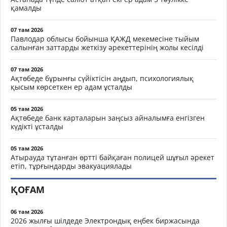
қамалды
07 там 2026
Павлодар облысы бойынша ҚАЖД мекемесіне тыйым
салынған заттарды жеткізу әрекеттерінің жолы кесілді
07 там 2026
Ақтөбеде бұрынғы сүйіктісін аңдып, психологиялық
қысым көрсеткен ер адам ұсталды
05 там 2026
Ақтөбеде банк карталарын заңсыз айналымға енгізген
күдікті ұсталды
05 там 2026
Атырауда тұтанған өртті байқаған полицей шұғыл әрекет
етіп, тұрғындарды эвакуациялады
ҚОҒАМ
06 там 2026
2026 жылғы шілдеде Электрондық еңбек биржасында