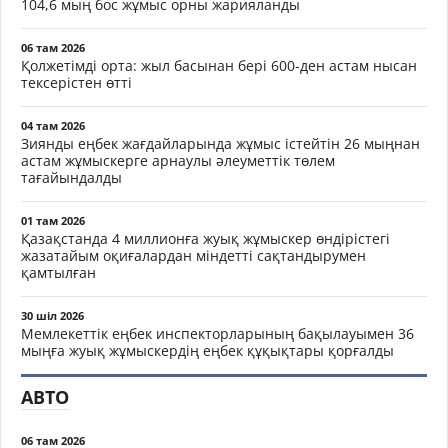
104,6 мың бос жұмыс орны жарияланды
06 там 2026
Қолжетімді орта: жыл басынан бері 600-ден астам нысан
тексерістен өтті
04 там 2026
Зиянды еңбек жағдайларында жұмыс істейтін 26 мыңнан
астам жұмыскерге арнаулы әлеуметтік төлем
тағайындалды
01 там 2026
Қазақстанда 4 миллионға жуық жұмыскер өндірістегі
жазатайым оқиғалардан міндетті сақтандырумен
қамтылған
30 шіл 2026
Мемлекеттік еңбек инспекторларының бақылауымен 36
мыңға жуық жұмыскердің еңбек құқықтары қорғалды
АВТО
06 там 2026