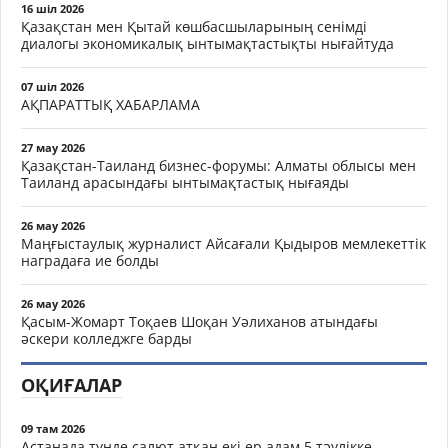
16 шіл 2026
Қазақстан мен Қытай көшбасшыларының сенімді
диалогы экономикалық ынтымақтастықты нығайтуда
07 шіл 2026
АҚПАРАТТЫҚ ХАБАРЛАМА
27 мау 2026
Қазақстан-Таиланд бизнес-форумы: Алматы облысы мен
Таиланд арасындағы ынтымақтастық нығаяды
26 мау 2026
Маңғыстаулық журналист Айсағали Қыдыров мемлекеттік
наградаға ие болды
26 мау 2026
Қасым-Жомарт Тоқаев Шоқан Уәлиханов атындағы
әскери колледжге барды
ОҚИҒАЛАР
09 там 2026
Астанада түнде салют атқан екі ер адам 5 тәулікке