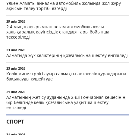
Үлкен Алматы айналма автомобиль жолында жол жүру
ақысын төлеу тәртібі өзгерді
29 шіл 2026
2,4 мың шақырымнан астам автомобиль жолы
халықаралық қауіпсіздік стандарттары бойынша
тексеріледі
23 шіл 2026
Алматыда жүк көліктерінің қозғалысына шектеу енгізіледі
23 шіл 2026
Көлік министрлігі ауыр салмақты автокөлік құралдарына
бақылауды күшейтуде
21 шіл 2026
Алматының Жетісу ауданында 2-ші Гончарная көшесінің
бір бөлігінде көлік қозғалысына уақытша шектеу
енгізіледі
СПОРТ
31 шіл 2026