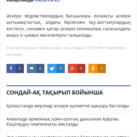
Әскери ведомстволардың басшылары екіжақты әскери
ынтымақтастық, алдағы бірлескен оқу-жаттығулардың
кестесін, сонымен қатар әскери-техникалық саласындағы
өзара іс-қимыл мәселелерін талқылады.
Егер мәтінде қате байқасаңыз, оны таңдап, Ctrl+Enter пернелерін
басыңыз
0
0
0
0
0
СОНДАЙ-АҚ ТАҚЫРЫП БОЙЫНША
Қазақстанда мерзімді әскери қызметке шақыру басталды
Алматыда армиялық қоян-қолтық ұрысынан Қарулы
Күштердің чемпионаты аяқталды