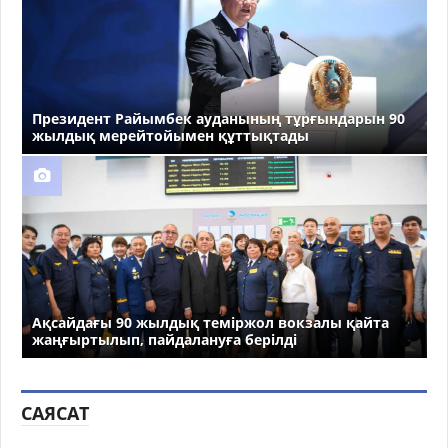
Президент Райымбек ауданының тұрғындарын 90
жылдық мерейтойымен құттықтады
Ақсайдағы 90 жылдық теміржол вокзалы қайта
жаңғыртылып, пайдалануға берілді
САЯСАТ