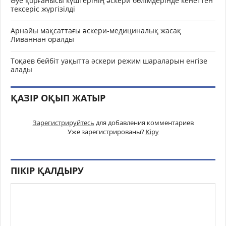
Әуе қорғанысы күштерінің әскери бөлімдерінде кенеттен
тексеріс жүргізілді
Арнайы мақсаттағы әскери-медициналық жасақ
Ливаннан оралды
Тоқаев бейбіт уақытта әскери режим шараларын енгізе
алады
ҚАЗІР ОҚЫП ЖАТЫР
Зарегистрируйтесь
для добавления комментариев
Уже зарегистрированы?
Кіру
ПІКІР ҚАЛДЫРУ