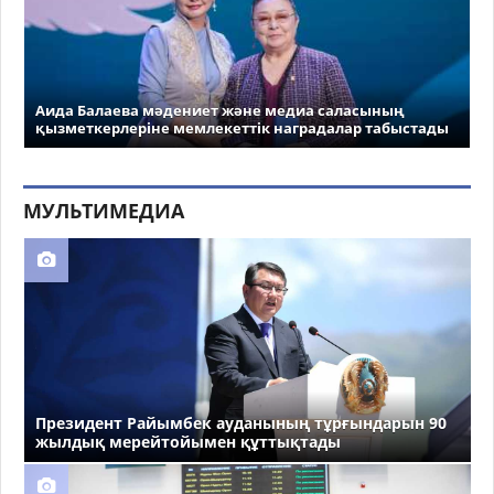
Аида Балаева мәдениет және медиа саласының
қызметкерлеріне мемлекеттік наградалар табыстады
МУЛЬТИМЕДИА
Президент Райымбек ауданының тұрғындарын 90
жылдық мерейтойымен құттықтады