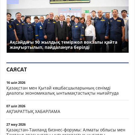
Ақсайдағы 90 жылдық теміржол вокзалы қайта
жаңғыртылып, пайдалануға берілді
САЯСАТ
16 шіл 2026
Қазақстан мен Қытай көшбасшыларының сенімді
диалогы экономикалық ынтымақтастықты нығайтуда
07 шіл 2026
АҚПАРАТТЫҚ ХАБАРЛАМА
27 мау 2026
Қазақстан-Таиланд бизнес-форумы: Алматы облысы мен
Таиланд арасындағы ынтымақтастық нығаяды