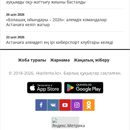
ауқымды оқу-жаттығу жиыны басталды
26 шіл 2026
«Болашақ ойындары – 2026»: әлемдік командалар
Астанаға келіп жатыр
22 шіл 2026
Астанаға әлемдегі ең ірі киберспорт клубтары келеді
Жоба туралы
Жарнама
Жаңалық жіберу
© 2018-2026, «kazlenta.kz». Барлық құқықтар сақталған.