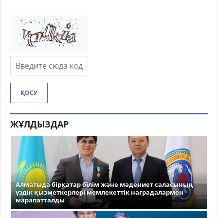
ҚОСУ
ЖҰЛДЫЗДАР
Алматыда бірқатар білім және мәдениет саласының
үздік қызметкерлері мемлекеттік наградалармен
марапатталды