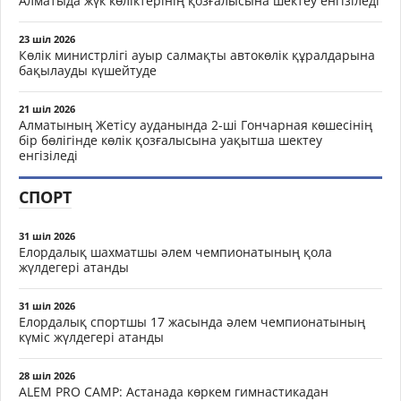
Алматыда жүк көліктерінің қозғалысына шектеу енгізіледі
23 шіл 2026
Көлік министрлігі ауыр салмақты автокөлік құралдарына
бақылауды күшейтуде
21 шіл 2026
Алматының Жетісу ауданында 2-ші Гончарная көшесінің
бір бөлігінде көлік қозғалысына уақытша шектеу
енгізіледі
СПОРТ
31 шіл 2026
Елордалық шахматшы әлем чемпионатының қола
жүлдегері атанды
31 шіл 2026
Елордалық спортшы 17 жасында әлем чемпионатының
күміс жүлдегері атанды
28 шіл 2026
ALEM PRO CAMP: Астанада көркем гимнастикадан