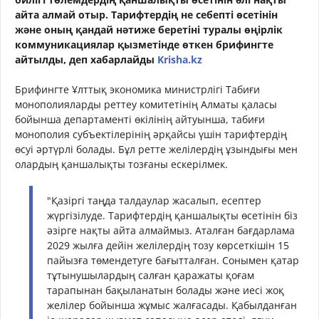
айта алмай отыр. Тарифтердің не себепті өсетінін
және оның қандай нәтиже беретіні туралы өңірлік
коммуникациялар қызметінде өткен брифингте
айтылды, деп хабарлайды
Krisha.kz
Брифингте Ұлттық экономика министрлігі Табиғи
монополияларды реттеу комитетінің Алматы қаласы
бойынша департаменті өкілінің айтуынша, табиғи
монополия субъектілерінің әрқайсы үшін тарифтердің
өсуі әртүрлі болады. Бұл ретте желілердің ұзындығы мен
олардың қаншалықты тозғаны ескерілмек.
"Қазіргі таңда талдаулар жасалып, есептер
жүргізілуде. Тарифтердің қаншалықты өсетінін біз
әзірге нақты айта алмаймыз. Аталған бағдарлама
2029 жылға дейін желілердің тозу көрсеткішін 15
пайызға төмендетуге бағытталған. Сонымен қатар
тұтынушылардың салған қаражаты қоғам
тарапынан бақыланатын болады және иесі жоқ
желілер бойынша жұмыс жалғасады. Қабылданған