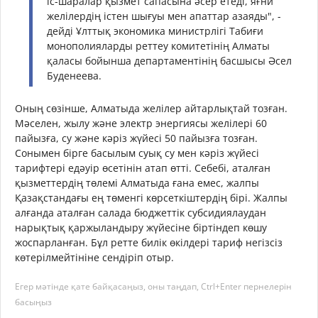
іс-шаралар қызмет сапасына әсер етеді, яғни
желілердің істен шығуы мен апаттар азаяды", -
дейді Ұлттық экономика министрлігі Табиғи
монополияларды реттеу комитетінің Алматы
қаласы бойынша департаментінің басшысы Әсел
Буденеева.
Оның сөзінше, Алматыда желілер айтарлықтай тозған.
Мәселен, жылу және электр энергиясы желілері 60
пайызға, су және кәріз жүйесі 50 пайызға тозған.
Сонымен бірге басылым суық су мен кәріз жүйесі
тарифтері едәуір өсетінін атап өтті. Себебі, аталған
қызметтердің төлемі Алматыда ғана емес, жалпы
Қазақстандағы ең төменгі көрсеткіштердің бірі. Жалпы
алғанда аталған салада бюджеттік субсидиялаудан
нарықтық қаржыландыру жүйесіне біртіндеп көшу
жоспарланған. Бұл ретте билік өкілдері тариф негізсіз
көтерілмейтініне сендіріп отыр.
Егер мәтінде қате байқасаңыз, оны таңдап, Ctrl+Enter пернелерін
басыңыз