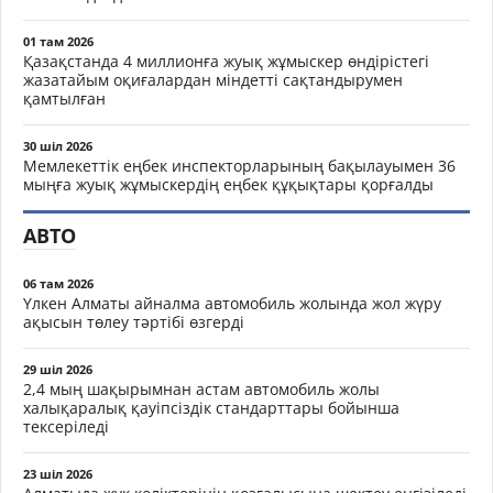
01 там 2026
Қазақстанда 4 миллионға жуық жұмыскер өндірістегі
жазатайым оқиғалардан міндетті сақтандырумен
қамтылған
30 шіл 2026
Мемлекеттік еңбек инспекторларының бақылауымен 36
мыңға жуық жұмыскердің еңбек құқықтары қорғалды
АВТО
06 там 2026
Үлкен Алматы айналма автомобиль жолында жол жүру
ақысын төлеу тәртібі өзгерді
29 шіл 2026
2,4 мың шақырымнан астам автомобиль жолы
халықаралық қауіпсіздік стандарттары бойынша
тексеріледі
23 шіл 2026