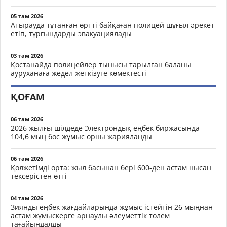
05 там 2026
Атырауда тұтанған өртті байқаған полицей шұғыл әрекет
етіп, тұрғындарды эвакуациялады
03 там 2026
Қостанайда полицейлер тынысы тарылған баланы
ауруханаға жедел жеткізуге көмектесті
ҚОҒАМ
06 там 2026
2026 жылғы шілдеде Электрондық еңбек биржасында
104,6 мың бос жұмыс орны жарияланды
06 там 2026
Қолжетімді орта: жыл басынан бері 600-ден астам нысан
тексерістен өтті
04 там 2026
Зиянды еңбек жағдайларында жұмыс істейтін 26 мыңнан
астам жұмыскерге арнаулы әлеуметтік төлем
тағайындалды