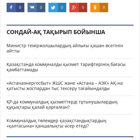
0
0
0
0
0
СОНДАЙ-АҚ ТАҚЫРЫП БОЙЫНША
Министр теміржолшылардың айлығы қашан өсетінін
айтты
Қазақстанда коммуналды қызмет тарифтерінің бағасы
қамбаттамады
«Астанаэнергосбыт» ЖШС және «Астана – АЭК» АҚ-на
қатысты жоспардан тыс тексеру тағайындалды
ҚР-да коммуналдық қызметтерді тұтынушылардың
құқықтары қалай қорғалған?
Коммуналдық төлемдер қазақстандықтардың
«қалтасына» қаншалықты әсер етеді?