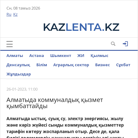
Сн, 08 тамыз 2026
Ru
Kz
Алматы
Астана
Шымкент
ЖИ
Қылмыс
Денсаулық
Білім
Аграрлық сектор
Бизнес
Cұхбат
Жұлдыздар
26-01-2023, 11:00
Алматыда коммуналдық қызмет
қымбаттайды
Алматыда ыстық, суық су, электр энергиясы, жылу
және кәріз жүйесі сынды коммуналдық қызметтер
тарифін көтеру жоспарланып отыр. Десе де, қала
билігі төлемдердің қаншалықты өсетінін әлі нақты