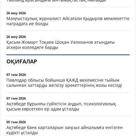
26 мау 2026
Маңғыстаулық журналист Айсағали Қыдыров мемлекеттік
наградаға ие болды
26 мау 2026
Қасым-Жомарт Тоқаев Шоқан Уәлиханов атындағы
әскери колледжге барды
ОҚИҒАЛАР
07 там 2026
Павлодар облысы бойынша ҚАЖД мекемесіне тыйым
салынған заттарды жеткізу әрекеттерінің жолы кесілді
07 там 2026
Ақтөбеде бұрынғы сүйіктісін аңдып, психологиялық
қысым көрсеткен ер адам ұсталды
05 там 2026
Ақтөбеде банк карталарын заңсыз айналымға енгізген
күдікті ұсталды