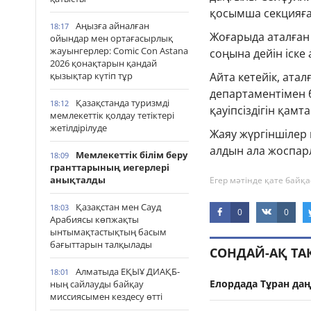
қосымша секцияға
Аңызға айналған
18:17
Жоғарыда аталған
ойындар мен ортағасырлық
жауынгерлер: Comic Con Astana
соңына дейін іске
2026 қонақтарын қандай
қызықтар күтіп тұр
Айта кетейік, атал
департаментімен б
Қазақстанда туризмді
18:12
қауіпсіздігін қам
мемлекеттік қолдау тетіктері
жетілдірілуде
Жаяу жүргіншілер 
алдын ала жоспар
Мемлекеттік білім беру
18:09
гранттарының иегерлері
анықталды
Егер мәтінде қате байқа
Қазақстан мен Сауд
18:03
0
0
Арабиясы көпжақты
ынтымақтастықтың басым
бағыттарын талқылады
СОНДАЙ-АҚ Т
Алматыда ЕҚЫҰ ДИАҚБ-
18:01
Елордада Тұран да
ның сайлауды байқау
миссиясымен кездесу өтті