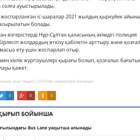
 солға ауыстырылады.
 жоспарланған іс-шаралар 2021 жылдың қыркүйек айын
 асырылатын болады.
ған өзгерістерді Нұр-Сұлтан қаласының әкімдігі полиция
ірлесіп жолдардың өткізу қабілетін арттыру және қозға
тамасыз ету үшін жоспарлап отыр.
мен көлік жүргізушілері қырағы болып, қозғалыс бағыты
лауы қажет.
саңыз, оны таңдап, Ctrl+Enter пернелерін басыңыз
0
0
0
АҚЫРЫП БОЙЫНША
ңғылындағы Bus Lane уақытша алынады