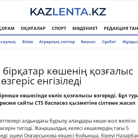
ҚОҒАМ
ОҚИҒАЛАР
СПОРТ
МӘДЕНИЕТ
РЕДАКЦИЯ ТА
нсаулық
Білім
Аграрлық сектор
Бизнес
Cұхбат
Жұлды
 бірқатар көшенің қозғалыс
 өзгеріс енгізіледі
ірнеше көшесінде көлік қозғалысы өзгереді. Бұл ту
 ресми сайты CTS баспасөз қызметіне сілтеме жасап
 өтпелері алдындағы бұрылу алаңдары көше-жол желісін
 әсерін тигізді. Жаңашылдық келесі көшелердің тағы 5
іледі: үшеуі Оңғарсынова көшесі бойынша, біреуі Назарба