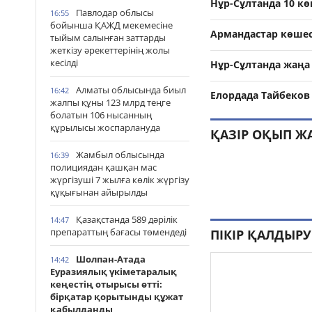
Нұр-Сұлтанда 10 кө
Павлодар облысы
16:55
бойынша ҚАЖД мекемесіне
Армандастар көшесі
тыйым салынған заттарды
жеткізу әрекеттерінің жолы
кесілді
Нұр-Сұлтанда жаңа
Алматы облысында биыл
16:42
Елордада Тайбеко
жалпы құны 123 млрд теңге
болатын 106 нысанның
құрылысы жоспарлануда
ҚАЗІР ОҚЫП Ж
Жамбыл облысында
16:39
полициядан қашқан мас
жүргізуші 7 жылға көлік жүргізу
құқығынан айырылды
Қазақстанда 589 дәрілік
14:47
препараттың бағасы төмендеді
ПІКІР ҚАЛДЫРУ
Шолпан-Атада
14:42
Еуразиялық үкіметаралық
кеңестің отырысы өтті:
бірқатар қорытынды құжат
қабылданды