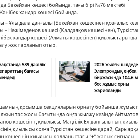
а Бөкейхан көшесі бойында, тағы бірі №76 мектебі
Жәнібек хандар көшесі бойында.
лы – Ұлы дала даңғылы (Бөкейхан көшесінен қозғалыс кезі
лы – Нәжімеденов көшесі (Қалдаяқов көшесінен), Түркіста
нібек хандар көшесі (Алматы көшесінен) қиылыстарында
алу жоспарланып отыр.
зақстанда 589 дәрілік
2026 жылғы шілдед
епараттың бағасы
Электрондық еңбек
мендеді
биржасында 104,6 
бос жұмыс орны
жарияланды
ршамның қосымша секцияларын орнату бойынша жұмыс
ғалжын тас жолы бағытында оңға жылжу кезінде Айтмато
ханов көшесінің қиылысы, Мәңгілік Ел даңғылының қиылы
інің қиылысы солға Түркістан көшесіне қарай, Сарыарқ
н көшесінің қиылысы қолданыстағы "+" жарық сигналы