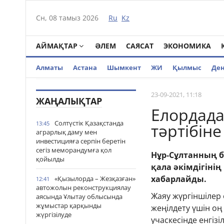
Сн, 08 тамыз 2026
Ru
Kz
АЙМАҚТАР
ӘЛЕМ
САЯСАТ
ЭКОНОМИКА
Алматы
Астана
Шымкент
ЖИ
Қылмыс
Де
23-09-2021, 11:18
ЖАҢАЛЫҚТАР
Елордада
Солтүстік Қазақстанда
13:45
тәртібіне
аграрлық даму мен
инвестицияға серпін беретін
сегіз меморандумға қол
Нұр-Сұлтанның б
қойылды
қала әкімдігінің
хабарлайды.
«Қызылорда – Жезқазған»
12:41
автожолын реконструкциялау
Жаяу жүргіншілер
аясында Ұлытау облысында
жұмыстар қарқынды
жеңілдету үшін оң
жүргізілуде
учаскесінде енгіз