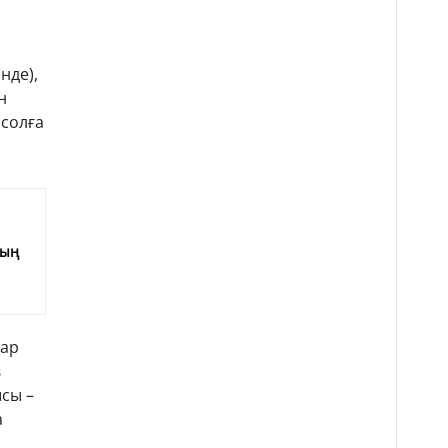
нде),
н
 солға
е
мың
тар
в
сы –
а