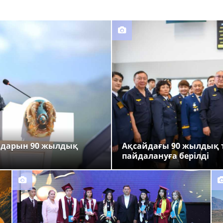
ндарын 90 жылдық
Ақсайдағы 90 жылдық 
пайдалануға берілді