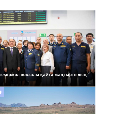
теміржол вокзалы қайта жаңғыртылып,