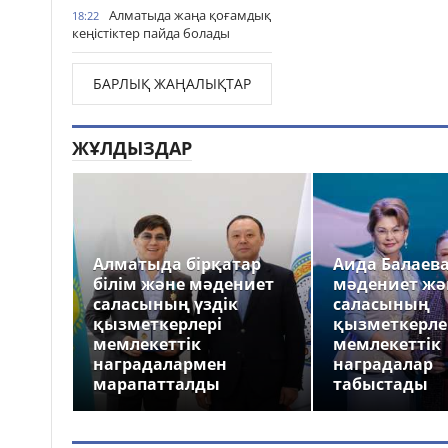
Алматыда жаңа қоғамдық
18:22
кеңістіктер пайда болады
БАРЛЫҚ ЖАҢАЛЫҚТАР
ЖҰЛДЫЗДАР
Алматыда бірқатар
Аида Балаев
білім және мәдениет
мәдениет жә
саласының үздік
саласының
қызметкерлері
қызметкерле
мемлекеттік
мемлекеттік
наградалармен
наградалар
марапатталды
табыстады