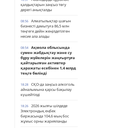
қалдықтарын заңсыз төгу
дерегі анықталды
Алматылықтар шағын
08:56
бизнесті дамытуға 86,5 млн
теңгеге дейін жеңілдетілген
несие ала алады
Ақмола облысында
08:54
сумен жабдықтау және су
бұру жүйелерін жаңғыртуға
қайтарылған активтер
қаражаты есебінен 1,4 млрд
теңге бөлінді
СҚО-да заңсыз алкоголь
18:28
айналымына қарсы бақылау
күшейтілді
2026 жылғы шілдеде
18:26
Электрондық еңбек
биржасында 104,6 мың бос
жұмыс орны жарияланды