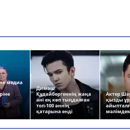
а
не медиа
Димаш
ріне
Құдайбергеннің жаңа
Актер Шәр
әні ең көп тыңдалған
қызды ұр
топ-100 әннің
айыпталғ
қатарына енді
мәлімде