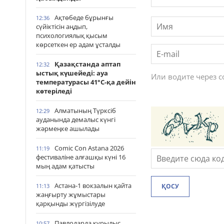
Ақтөбеде бұрынғы
12:36
сүйіктісін аңдып,
психологиялық қысым
көрсеткен ер адам ұсталды
Қазақстанда аптап
12:32
ыстық күшейеді: ауа
Или водите через 
температурасы 41°С-қа дейін
көтеріледі
Алматының Түрксіб
12:29
ауданында демалыс күнгі
жәрмеңке ашылады
Comic Con Astana 2026
11:19
фестиваліне алғашқы күні 16
мың адам қатысты
Астана-1 вокзалын қайта
11:13
ҚОСУ
жаңғырту жұмыстары
қарқынды жүргізілуде
Павлодарда құрылыс
10:57