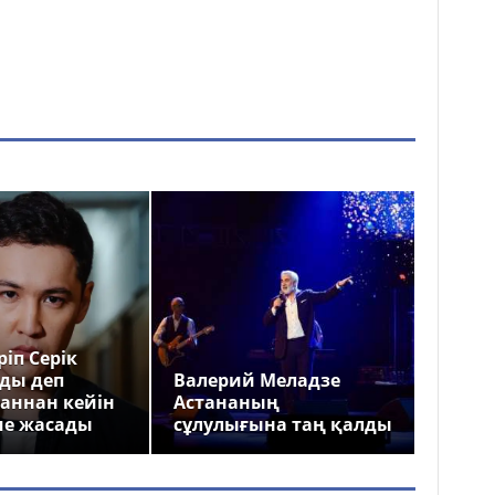
іп Серік
ды деп
Валерий Меладзе
аннан кейін
Астананың
ме жасады
сұлулығына таң қалды