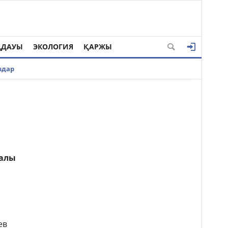
ҢДАУЫ
ЭКОЛОГИЯ
ҚАРЖЫ
здар
ралы
ев