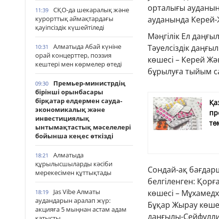
орталығы ауданынд
СҚО-да шекаралық және
11:39
курорттық аймақтардағы
ауданында Керей-
қауіпсіздік күшейтіледі
Мәңгілік Ел даңғы
Алматыда Абай күніне
Тәуелсіздік даңғы
10:31
орай концерттер, поэзия
көшесі – Керей Жә
кештері мен көрмелер өтеді
бұрылуға тыйым с
Премьер-министрдің
09:30
бірінші орынбасары
бірқатар елдермен сауда-
Қа
экономикалық және
пр
инвестициялық
тө
ынтымақтастық мәселелері
бойынша кеңес өткізді
Алматыда
18:21
құрылысшыларды кәсіби
Сондай-ақ бағда
мерекесімен құттықтады
белгіленген: Қор
Jas Vibe Алматы
көшесі – Мұхамед
18:19
аудандарын аралап жүр:
Бұқар Жырау көшес
акцияға 5 мыңнан астам адам
даңғылы-Сейфулли
қатысты