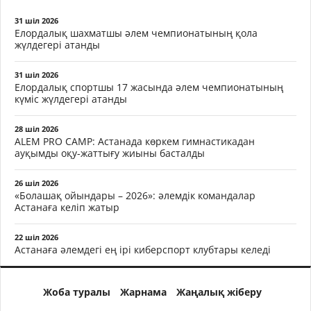
31 шіл 2026
Елордалық шахматшы әлем чемпионатының қола
жүлдегері атанды
31 шіл 2026
Елордалық спортшы 17 жасында әлем чемпионатының
күміс жүлдегері атанды
28 шіл 2026
ALEM PRO CAMP: Астанада көркем гимнастикадан
ауқымды оқу-жаттығу жиыны басталды
26 шіл 2026
«Болашақ ойындары – 2026»: әлемдік командалар
Астанаға келіп жатыр
22 шіл 2026
Астанаға әлемдегі ең ірі киберспорт клубтары келеді
Жоба туралы
Жарнама
Жаңалық жіберу