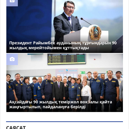
Президент Райымбек ауданының тұрғындарын 90
жылдық мерейтойымен құттықтады
Ақсайдағы 90 жылдық теміржол вокзалы қайта
жаңғыртылып, пайдалануға берілді
САЯСАТ