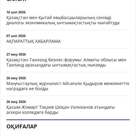
16 шіл 2026
Қазақстан мен Қытай көшбасшыларының сенімді
диалогы экономикалық ынтымақтастықты нығайтуда
07 шіл 2026
АҚПАРАТТЫҚ ХАБАРЛАМА
27 мау 2026
Қазақстан-Таиланд бизнес-форумы: Алматы облысы мен
Таиланд арасындағы ынтымақтастық нығаяды
26 мау 2026
Маңғыстаулық журналист Айсағали Қыдыров мемлекеттік
наградаға ие болды
26 мау 2026
Қасым-Жомарт Тоқаев Шоқан Уәлиханов атындағы
әскери колледжге барды
ОҚИҒАЛАР