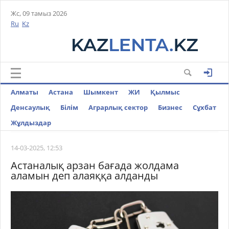
Жс, 09 тамыз 2026
Ru
Kz
Алматы
Астана
Шымкент
ЖИ
Қылмыс
Денсаулық
Білім
Аграрлық сектор
Бизнес
Cұхбат
Жұлдыздар
14-03-2025, 12:53
Астаналық арзан бағада жолдама
аламын деп алаяққа алданды