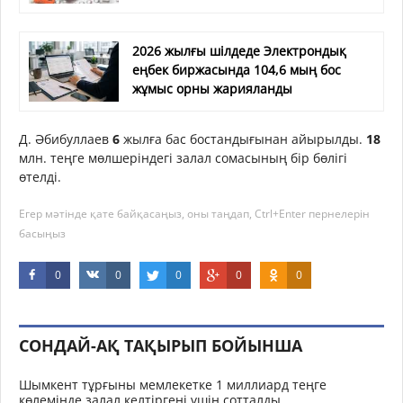
2026 жылғы шілдеде Электрондық
еңбек биржасында 104,6 мың бос
жұмыс орны жарияланды
Д. Әбибуллаев
6
жылға бас бостандығынан айырылды.
18
млн. теңге мөлшеріндегі залал сомасының бір бөлігі
өтелді.
Егер мәтінде қате байқасаңыз, оны таңдап, Ctrl+Enter пернелерін
басыңыз
0
0
0
0
0
СОНДАЙ-АҚ ТАҚЫРЫП БОЙЫНША
Шымкент тұрғыны мемлекетке 1 миллиард теңге
көлемінде залал келтіргені үшін сотталды