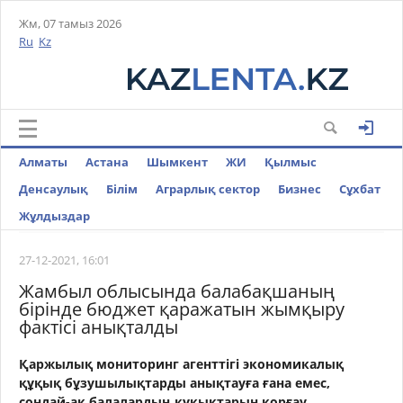
Жм, 07 тамыз 2026
Ru
Kz
Алматы
Астана
Шымкент
ЖИ
Қылмыс
Денсаулық
Білім
Аграрлық сектор
Бизнес
Cұхбат
Жұлдыздар
27-12-2021, 16:01
Жамбыл облысында балабақшаның
бірінде бюджет қаражатын жымқыру
фактісі анықталды
Қаржылық мониторинг агенттігі экономикалық
құқық бұзушылықтарды анықтауға ғана емес,
сондай-ақ балалардың құқықтарын қорғау