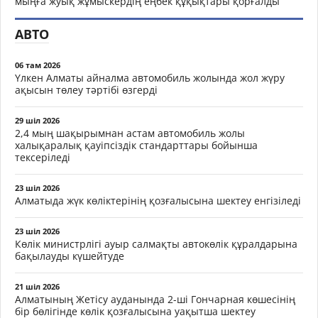
мыңға жуық жұмыскердің еңбек құқықтары қорғалды
АВТО
06 там 2026
Үлкен Алматы айналма автомобиль жолында жол жүру
ақысын төлеу тәртібі өзгерді
29 шіл 2026
2,4 мың шақырымнан астам автомобиль жолы
халықаралық қауіпсіздік стандарттары бойынша
тексеріледі
23 шіл 2026
Алматыда жүк көліктерінің қозғалысына шектеу енгізіледі
23 шіл 2026
Көлік министрлігі ауыр салмақты автокөлік құралдарына
бақылауды күшейтуде
21 шіл 2026
Алматының Жетісу ауданында 2-ші Гончарная көшесінің
бір бөлігінде көлік қозғалысына уақытша шектеу