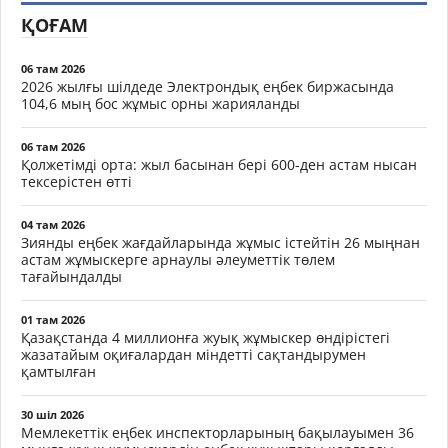
ҚОҒАМ
06 там 2026
2026 жылғы шілдеде Электрондық еңбек биржасында
104,6 мың бос жұмыс орны жарияланды
06 там 2026
Қолжетімді орта: жыл басынан бері 600-ден астам нысан
тексерістен өтті
04 там 2026
Зиянды еңбек жағдайларында жұмыс істейтін 26 мыңнан
астам жұмыскерге арнаулы әлеуметтік төлем
тағайындалды
01 там 2026
Қазақстанда 4 миллионға жуық жұмыскер өндірістегі
жазатайым оқиғалардан міндетті сақтандырумен
қамтылған
30 шіл 2026
Мемлекеттік еңбек инспекторларының бақылауымен 36