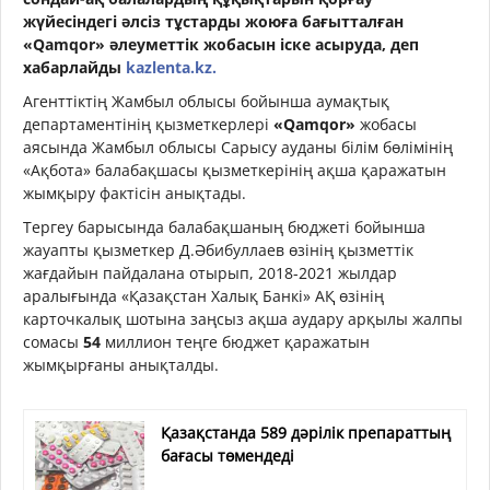
жүйесіндегі әлсіз тұстарды жоюға бағытталған
«Qamqor» әлеуметтік жобасын іске асыруда,
деп
хабарлайды
kazlenta.kz.
Агенттіктің Жамбыл облысы бойынша аумақтық
департаментінің қызметкерлері
«
Qamqor»
жобасы
аясында Жамбыл облысы Сарысу ауданы білім бөлімінің
«Ақбота» балабақшасы қызметкерінің ақша қаражатын
жымқыру фактісін анықтады.
Тергеу барысында балабақшаның бюджеті бойынша
жауапты қызметкер Д.Әбибуллаев өзінің қызметтік
жағдайын пайдалана отырып, 2018-2021 жылдар
аралығында «Қазақстан Халық Банкі» АҚ өзінің
карточкалық шотына заңсыз ақша аудару арқылы жалпы
сомасы
54
миллион теңге бюджет қаражатын
жымқырғаны анықталды.
Қазақстанда 589 дәрілік препараттың
бағасы төмендеді