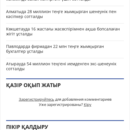
Алматыда 28 миллион теңге жымқырған шенеунік пен
кәсіпкер сотталды
Көкшетауда 16 жастағы жасөспірімнен ақша бопсалаған
жігіт ұсталды
Павлодарда фирмадан 22 млн теңге жымқырған
бухгалтер ұсталды
Атырауда 54 миллион теңгені иемденген экс-шенеунік
сотталды
ҚАЗІР ОҚЫП ЖАТЫР
Зарегистрируйтесь
для добавления комментариев
Уже зарегистрированы?
Кіру
ПІКІР ҚАЛДЫРУ