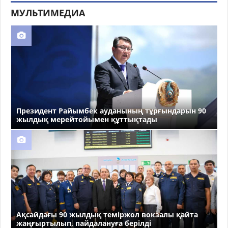
МУЛЬТИМЕДИА
Президент Райымбек ауданының тұрғындарын 90
жылдық мерейтойымен құттықтады
Ақсайдағы 90 жылдық теміржол вокзалы қайта
жаңғыртылып, пайдалануға берілді