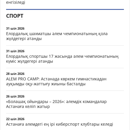
енгізіледі
СПОРТ
31 шіл 2026
Елордалық шахматшы әлем чемпионатының қола
жүлдегері атанды
31 шіл 2026
Елордалық спортшы 17 жасында әлем чемпионатының
күміс жүлдегері атанды
28 шіл 2026
ALEM PRO CAMP: Астанада көркем гимнастикадан
ауқымды оқу-жаттығу жиыны басталды
26 шіл 2026
«Болашақ ойындары – 2026»: әлемдік командалар
Астанаға келіп жатыр
22 шіл 2026
Астанаға әлемдегі ең ірі киберспорт клубтары келеді