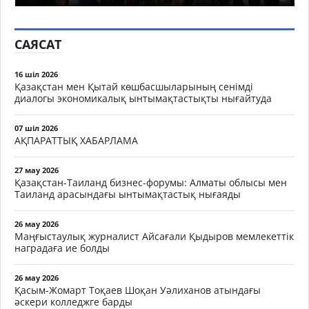
САЯСАТ
16 шіл 2026
Қазақстан мен Қытай көшбасшыларының сенімді
диалогы экономикалық ынтымақтастықты нығайтуда
07 шіл 2026
АҚПАРАТТЫҚ ХАБАРЛАМА
27 мау 2026
Қазақстан-Таиланд бизнес-форумы: Алматы облысы мен
Таиланд арасындағы ынтымақтастық нығаяды
26 мау 2026
Маңғыстаулық журналист Айсағали Қыдыров мемлекеттік
наградаға ие болды
26 мау 2026
Қасым-Жомарт Тоқаев Шоқан Уәлиханов атындағы
әскери колледжге барды