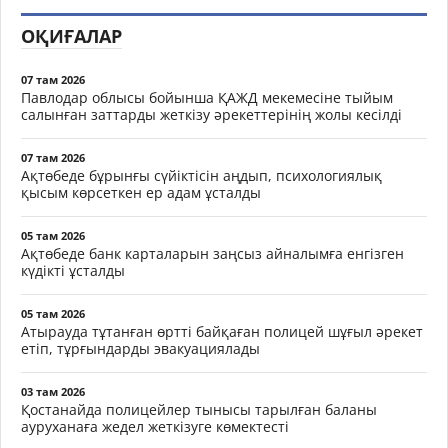
ОҚИҒАЛАР
07 там 2026
Павлодар облысы бойынша ҚАЖД мекемесіне тыйым
салынған заттарды жеткізу әрекеттерінің жолы кесілді
07 там 2026
Ақтөбеде бұрынғы сүйіктісін аңдып, психологиялық
қысым көрсеткен ер адам ұсталды
05 там 2026
Ақтөбеде банк карталарын заңсыз айналымға енгізген
күдікті ұсталды
05 там 2026
Атырауда тұтанған өртті байқаған полицей шұғыл әрекет
етіп, тұрғындарды эвакуациялады
03 там 2026
Қостанайда полицейлер тынысы тарылған баланы
ауруханаға жедел жеткізуге көмектесті