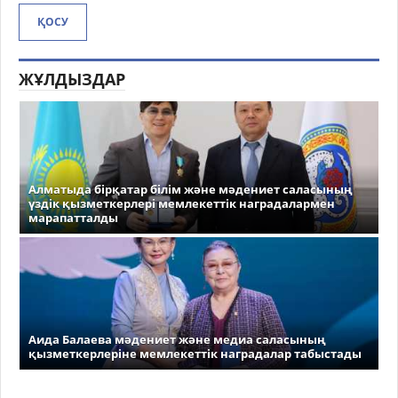
ҚОСУ
ЖҰЛДЫЗДАР
Алматыда бірқатар білім және мәдениет саласының
үздік қызметкерлері мемлекеттік наградалармен
марапатталды
Аида Балаева мәдениет және медиа саласының
қызметкерлеріне мемлекеттік наградалар табыстады