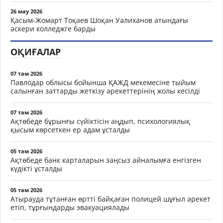
26 мау 2026
Қасым-Жомарт Тоқаев Шоқан Уәлиханов атындағы
әскери колледжге барды
ОҚИҒАЛАР
07 там 2026
Павлодар облысы бойынша ҚАЖД мекемесіне тыйым
салынған заттарды жеткізу әрекеттерінің жолы кесілді
07 там 2026
Ақтөбеде бұрынғы сүйіктісін аңдып, психологиялық
қысым көрсеткен ер адам ұсталды
05 там 2026
Ақтөбеде банк карталарын заңсыз айналымға енгізген
күдікті ұсталды
05 там 2026
Атырауда тұтанған өртті байқаған полицей шұғыл әрекет
етіп, тұрғындарды эвакуациялады