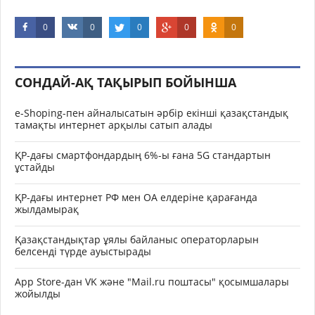
0
0
0
0
0
СОНДАЙ-АҚ ТАҚЫРЫП БОЙЫНША
e-Shoping-пен айналысатын әрбір екінші қазақстандық
тамақты интернет арқылы сатып алады
ҚР-дағы смартфондардың 6%-ы ғана 5G стандартын
ұстайды
ҚР-дағы интернет РФ мен ОА елдеріне қарағанда
жылдамырақ
Қазақстандықтар ұялы байланыс операторларын
белсенді түрде ауыстырады
App Storе-дан VK және "Mail.ru поштасы" қосымшалары
жойылды