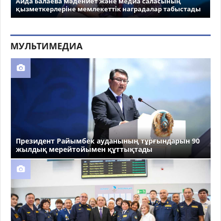
Аида Балаева мәдениет және медиа саласының
қызметкерлеріне мемлекеттік наградалар табыстады
МУЛЬТИМЕДИА
Президент Райымбек ауданының тұрғындарын 90
жылдық мерейтойымен құттықтады