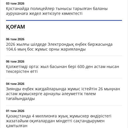
03 там 2026
Қостанайда полицейлер тынысы тарылған баланы
ауруханаға жедел жеткізуге көмектесті
ҚОҒАМ
06 там 2026
2026 жылғы шілдеде Электрондық еңбек биржасында
104,6 мың бос жұмыс орны жарияланды
06 там 2026
Қолжетімді орта: жыл басынан бері 600-ден астам нысан
тексерістен өтті
04 там 2026
Зиянды еңбек жағдайларында жұмыс істейтін 26 мыңнан
астам жұмыскерге арнаулы әлеуметтік төлем
тағайындалды
01 там 2026
Қазақстанда 4 миллионға жуық жұмыскер өндірістегі
жазатайым оқиғалардан міндетті сақтандырумен
қамтылған