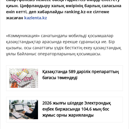
қиын. Цифрландыру халық өмірінің барлық саласына
еніп кетті, деп хабарлайды ranking.kz-ке сілтеме
жасаған
kazlenta.kz
«Коммуникация» санатындағы мобильді қосымшалар
қазақстандықтар арасында ерекше сұранысқа ие. Бір
қызығы, осы санаттағы үздік бестіктің екеу қазақстандық
ұялы байланыс операторларының қосымшасы.
Қазақстанда 589 дәрілік препараттың
бағасы төмендеді
2026 жылғы шілдеде Электрондық
еңбек биржасында 104,6 мың бос
жұмыс орны жарияланды