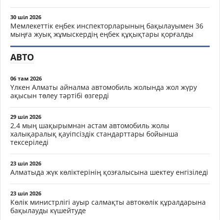
30 шіл 2026
Мемлекеттік еңбек инспекторларының бақылауымен 36
мыңға жуық жұмыскердің еңбек құқықтары қорғалды
АВТО
06 там 2026
Үлкен Алматы айналма автомобиль жолында жол жүру
ақысын төлеу тәртібі өзгерді
29 шіл 2026
2,4 мың шақырымнан астам автомобиль жолы
халықаралық қауіпсіздік стандарттары бойынша
тексеріледі
23 шіл 2026
Алматыда жүк көліктерінің қозғалысына шектеу енгізіледі
23 шіл 2026
Көлік министрлігі ауыр салмақты автокөлік құралдарына
бақылауды күшейтуде