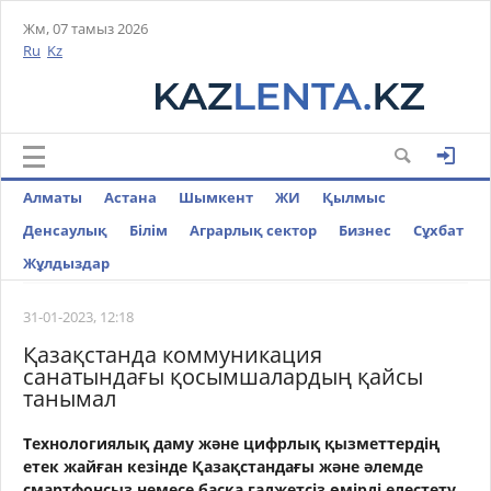
Жм, 07 тамыз 2026
Ru
Kz
Алматы
Астана
Шымкент
ЖИ
Қылмыс
Денсаулық
Білім
Аграрлық сектор
Бизнес
Cұхбат
Жұлдыздар
31-01-2023, 12:18
Қазақстанда коммуникация
санатындағы қосымшалардың қайсы
танымал
Технологиялық даму және цифрлық қызметтердің
етек жайған кезінде Қазақстандағы және әлемде
смартфонсыз немесе басқа гаджетсіз өмірді елестету