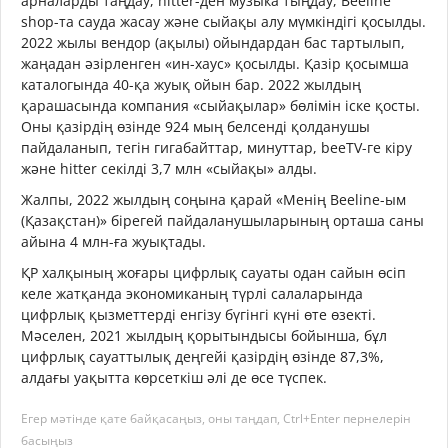
арналарды таңдау, hitter-ден музыка тыңдау, Beeline
shop-та сауда жасау және сыйақы алу мүмкіндігі қосылды.
2022 жылы вендор (ақылы) ойындардан бас тартылып,
жаңадан әзірленген «ин-хаус» қосылды. Қазір қосымша
каталогында 40-қа жуық ойын бар. 2022 жылдың
қарашасында компания «сыйақылар» бөлімін іске қосты.
Оны қазірдің өзінде 924 мың белсенді қолданушы
пайдаланып, тегін гигабайттар, минуттар, beeTV-ге кіру
және hitter секілді 3,7 млн «сыйақы» алды.
Жалпы, 2022 жылдың соңына қарай «Менің Beeline-ым
(Қазақстан)» бірегей пайдаланушыларының орташа саны
айына 4 млн-ға жуықтады.
ҚР халқының жоғары цифрлық сауаты одан сайын өсіп
келе жатқанда экономиканың түрлі салаларында
цифрлық қызметтерді енгізу бүгінгі күні өте өзекті.
Мәселен, 2021 жылдың қорытындысы бойынша, бұл
цифрлық сауаттылық деңгейі қазірдің өзінде 87,3%,
алдағы уақытта көрсеткіш әлі де өсе түспек.
Егер мәтінде қате байқасаңыз, оны таңдап, Ctrl+Enter пернелерін
басыңыз