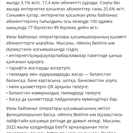
жылда 3,1% өсіп, 17,4 млн абонентті құрады. Соңғы бес
жылда интернетке қосылған абоненттер саны 25,6% өсті.
Сонымен қатар, интернетке қосылған ұялы байланыс
абоненттерінің тығыздығы осы кезеңде 100 адамға
шаққанда 77 бірліктен 89 бірлікке дейін өсті.
Ұялы байланыс операторлары қосымшаларының қызметі
абоненттерге ыңғайлы. Мысалы, «Менің Beeline-ым
(Қазақстан)» қосымшасында сіздің:
• интернет/қоңыраулар/хабарламалар пакетінде қанша
қалғанын қарауға;
• тарифтік жоспарды өзгертуге;
• төлемдер мен аударымдарды жасау — баланстан
балансқа, банк картасына, шотқа, банкоматтан алуға;
• көлік қызметтерін QR арқылы төлеуге;
• баланстан коммуналдық төлемдерді төлеуге;
• басқа да қызметтерді пайдалануға мүмкіндігіңіз бар.
Ұялы байланыс операторы қосымшасының негізгі
функцияларынан басқа, «Менің Beeline-ым (Қазақстан)»
лайфстайл-қосымша ретінде де дамып келеді. Мысалы,
2022 жылы қолданбада beeTV арналарынан тегін