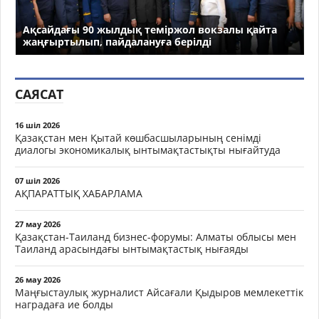
Ақсайдағы 90 жылдық теміржол вокзалы қайта
жаңғыртылып, пайдалануға берілді
САЯСАТ
16 шіл 2026
Қазақстан мен Қытай көшбасшыларының сенімді
диалогы экономикалық ынтымақтастықты нығайтуда
07 шіл 2026
АҚПАРАТТЫҚ ХАБАРЛАМА
27 мау 2026
Қазақстан-Таиланд бизнес-форумы: Алматы облысы мен
Таиланд арасындағы ынтымақтастық нығаяды
26 мау 2026
Маңғыстаулық журналист Айсағали Қыдыров мемлекеттік
наградаға ие болды