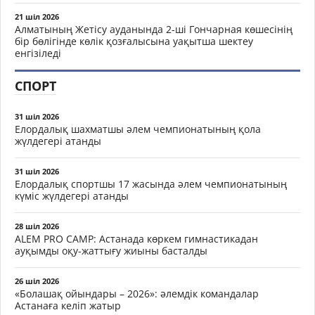
21 шіл 2026
Алматының Жетісу ауданында 2-ші Гончарная көшесінің
бір бөлігінде көлік қозғалысына уақытша шектеу
енгізіледі
СПОРТ
31 шіл 2026
Елордалық шахматшы әлем чемпионатының қола
жүлдегері атанды
31 шіл 2026
Елордалық спортшы 17 жасында әлем чемпионатының
күміс жүлдегері атанды
28 шіл 2026
ALEM PRO CAMP: Астанада көркем гимнастикадан
ауқымды оқу-жаттығу жиыны басталды
26 шіл 2026
«Болашақ ойындары – 2026»: әлемдік командалар
Астанаға келіп жатыр