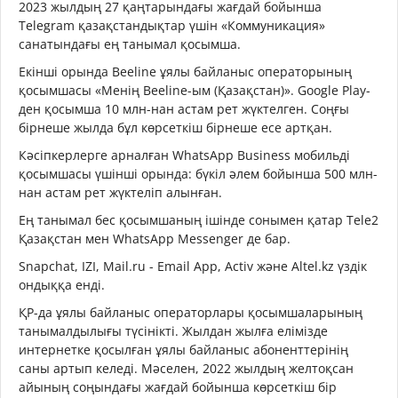
2023 жылдың 27 қаңтарындағы жағдай бойынша
Telegram қазақстандықтар үшін «Коммуникация»
санатындағы ең танымал қосымша.
Екінші орында Beeline ұялы байланыс операторының
қосымшасы «Менің Beeline-ым (Қазақстан)». Google Play-
ден қосымша 10 млн-нан астам рет жүктелген. Соңғы
бірнеше жылда бұл көрсеткіш бірнеше есе артқан.
Кәсіпкерлерге арналған WhatsApp Business мобильді
қосымшасы үшінші орында: бүкіл әлем бойынша 500 млн-
нан астам рет жүктеліп алынған.
Ең танымал бес қосымшаның ішінде сонымен қатар Tele2
Қазақстан мен WhatsApp Messenger де бар.
Snapchat, IZI, Mail.ru - Email App, Activ және Altel.kz үздік
ондыққа енді.
ҚР-да ұялы байланыс операторлары қосымшаларының
танымалдылығы түсінікті. Жылдан жылға елімізде
интернетке қосылған ұялы байланыс абоненттерінің
саны артып келеді. Мәселен, 2022 жылдың желтоқсан
айының соңындағы жағдай бойынша көрсеткіш бір