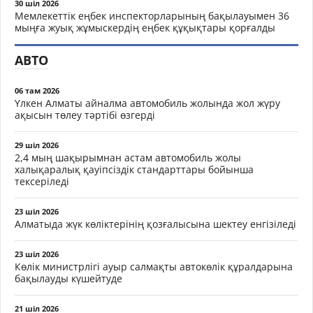
30 шіл 2026
Мемлекеттік еңбек инспекторларының бақылауымен 36
мыңға жуық жұмыскердің еңбек құқықтары қорғалды
АВТО
06 там 2026
Үлкен Алматы айналма автомобиль жолында жол жүру
ақысын төлеу тәртібі өзгерді
29 шіл 2026
2,4 мың шақырымнан астам автомобиль жолы
халықаралық қауіпсіздік стандарттары бойынша
тексеріледі
23 шіл 2026
Алматыда жүк көліктерінің қозғалысына шектеу енгізіледі
23 шіл 2026
Көлік министрлігі ауыр салмақты автокөлік құралдарына
бақылауды күшейтуде
21 шіл 2026