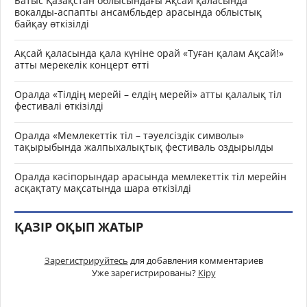
Батыс Қазақстан облысындағы Ақсай қаласында
вокалды-аспапты ансамбльдер арасында облыстық
байқау өткізілді
Ақсай қаласында қала күніне орай «Туған қалам Ақсай!»
атты мерекелік концерт өтті
Оралда «Тілдің мерейі – елдің мерейі» атты қалалық тіл
фестивалі өткізілді
Оралда «Мемлекеттік тіл – тәуелсіздік символы»
тақырыбында жалпыхалықтық фестиваль оздырылды
Оралда кәсіпорындар арасында мемлекеттік тіл мерейін
асқақтату мақсатында шара өткізілді
ҚАЗІР ОҚЫП ЖАТЫР
Зарегистрируйтесь
для добавления комментариев
Уже зарегистрированы?
Кіру