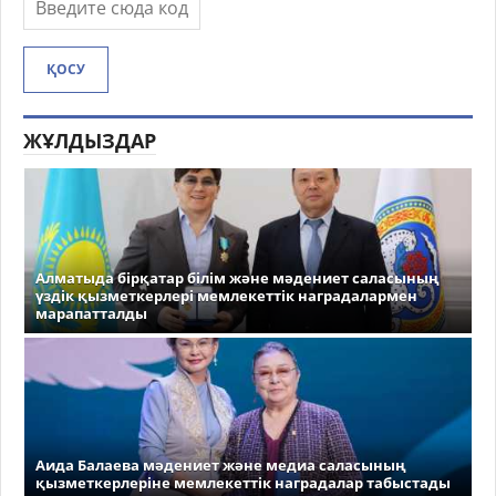
ҚОСУ
ЖҰЛДЫЗДАР
Алматыда бірқатар білім және мәдениет саласының
үздік қызметкерлері мемлекеттік наградалармен
марапатталды
Аида Балаева мәдениет және медиа саласының
қызметкерлеріне мемлекеттік наградалар табыстады