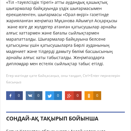
«Тіл –тәуелсіздік тірегі» атты аудандық қашықтық
шығармалар байқауында үздік шығармасымен
ерекшеленген, шығармасы «Орал өңірі» газетінде
жарияланған жеңімпаз Мұқанова Айымгүл Асқарқызы
және өзге де жүлдегер атанған қатысушылар арнайы
алғыс хаттармен және бағалы сыйлықтармен
марапатталды. Шығармалар байқауына белсене
қатысқаны үшін қатысушыларға Бөрлі ауданының
мәдениет және тілдерді дамыту бөлімі басшысының
арнайы алғыс хаты табысталды. Жеңімпаздарға
дипломдар мен естелік сыйлықтар табыс етілді.
Егер мәтінде қате байқасаңыз, оны таңдап, Ctrl+Enter пернелерін
басыңыз
0
0
0
0
0
СОНДАЙ-АҚ ТАҚЫРЫП БОЙЫНША