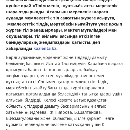
күніне орай «Тілім менің –қуатым!» атты мерекелік
шара оздырылды. Аталмыш мерекелік шараға
ауданда мемлекеттік тіл саясатын жүзеге асыруға,
мемлекеттік тілдің мәртебесін нығайтуға үлес қосып
жүрген тіл жанашырлары, мектеп мұғалімдері мен
оқушылары, тіл айлығы аясында өткізілген
байқаулардың жеңімпаздары қатысты,
деп
хабарлайды
kazlenta.kz.
Бөрлі ауданының мәдениет және тілдерді дамыту
бөлімінің басшысы Исатай Тастемірұлы Карабаев шараға
қатысушы барша тіл жанашырларын, байқау
жеңімпаздарын, мектеп мұғалімдерін мерекемен
құттықтап өтті. Сонымен қатар мемлекеттік тілдің
мәртебесін нығайту бағытында түрлі шараларға
қатысып, қоғам алдында белсенділік танытқандары үшін
алғысын білдірді. Келесі кезекте Батыс Қазақстан
облыстық тілдерді дамыту басқармасының алғыс
хатымен Ә. Идгеева, Ж.Ниярова, Б.Шалтанова,
Б.Исмагулованы және облыстық «Тілге құрмет – елге
құрмет» челленджіне белсене қатысқаны үшін К.