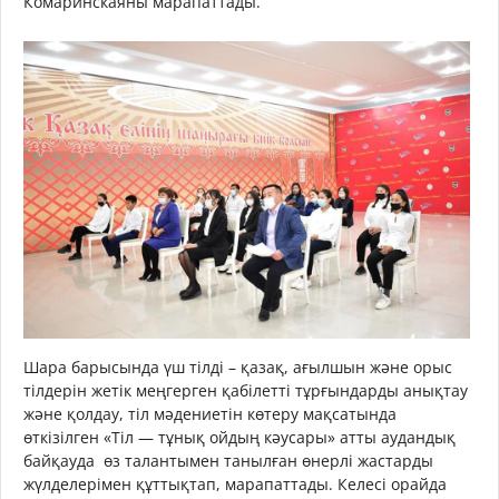
Комаринскаяны марапаттады.
Шара барысында үш тілді – қазақ, ағылшын және орыс
тілдерін жетік меңгерген қабілетті тұрғындарды анықтау
және қолдау, тіл мәдениетін көтеру мақсатында
өткізілген «Тіл — тұнық ойдың кәусары» атты аудандық
байқауда өз талантымен танылған өнерлі жастарды
жүлделерімен құттықтап, марапаттады. Келесі орайда