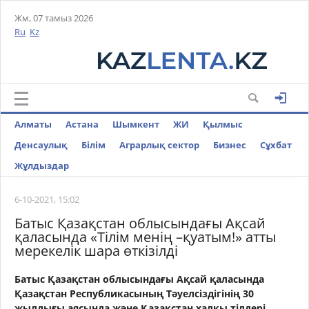
Жм, 07 тамыз 2026
Ru
Kz
Алматы
Астана
Шымкент
ЖИ
Қылмыс
Денсаулық
Білім
Аграрлық сектор
Бизнес
Cұхбат
Жұлдыздар
6-10-2021, 15:02
Батыс Қазақстан облысындағы Ақсай
қаласында «Тілім менің –қуатым!» атты
мерекелік шара өткізілді
Батыс Қазақстан облысындағы Ақсай қаласында
Қазақстан Республикасының Тәуелсіздігінің 30
жылдығы аясында және Қазақстан халқы тілдері