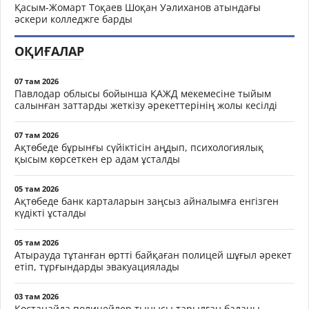
Қасым-Жомарт Тоқаев Шоқан Уәлиханов атындағы
әскери колледжге барды
ОҚИҒАЛАР
07 там 2026
Павлодар облысы бойынша ҚАЖД мекемесіне тыйым
салынған заттарды жеткізу әрекеттерінің жолы кесілді
07 там 2026
Ақтөбеде бұрынғы сүйіктісін аңдып, психологиялық
қысым көрсеткен ер адам ұсталды
05 там 2026
Ақтөбеде банк карталарын заңсыз айналымға енгізген
күдікті ұсталды
05 там 2026
Атырауда тұтанған өртті байқаған полицей шұғыл әрекет
етіп, тұрғындарды эвакуациялады
03 там 2026
Қостанайда полицейлер тынысы тарылған баланы