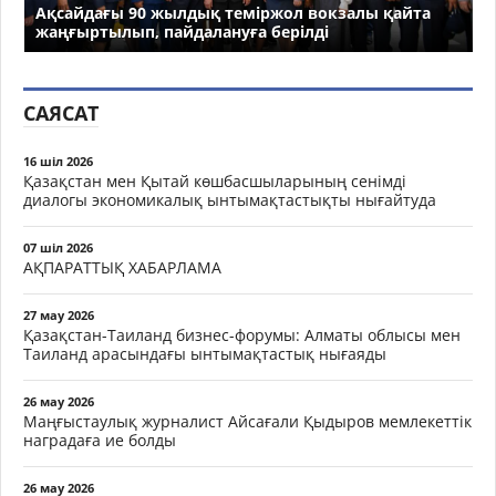
Ақсайдағы 90 жылдық теміржол вокзалы қайта
жаңғыртылып, пайдалануға берілді
САЯСАТ
16 шіл 2026
Қазақстан мен Қытай көшбасшыларының сенімді
диалогы экономикалық ынтымақтастықты нығайтуда
07 шіл 2026
АҚПАРАТТЫҚ ХАБАРЛАМА
27 мау 2026
Қазақстан-Таиланд бизнес-форумы: Алматы облысы мен
Таиланд арасындағы ынтымақтастық нығаяды
26 мау 2026
Маңғыстаулық журналист Айсағали Қыдыров мемлекеттік
наградаға ие болды
26 мау 2026