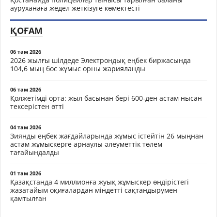
ауруханаға жедел жеткізуге көмектесті
ҚОҒАМ
06 там 2026
2026 жылғы шілдеде Электрондық еңбек биржасында
104,6 мың бос жұмыс орны жарияланды
06 там 2026
Қолжетімді орта: жыл басынан бері 600-ден астам нысан
тексерістен өтті
04 там 2026
Зиянды еңбек жағдайларында жұмыс істейтін 26 мыңнан
астам жұмыскерге арнаулы әлеуметтік төлем
тағайындалды
01 там 2026
Қазақстанда 4 миллионға жуық жұмыскер өндірістегі
жазатайым оқиғалардан міндетті сақтандырумен
қамтылған