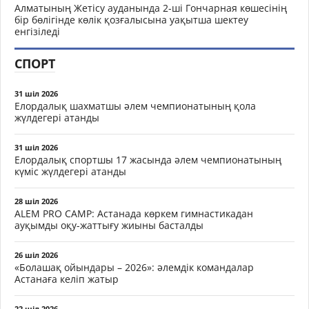
Алматының Жетісу ауданында 2-ші Гончарная көшесінің
бір бөлігінде көлік қозғалысына уақытша шектеу
енгізіледі
СПОРТ
31 шіл 2026
Елордалық шахматшы әлем чемпионатының қола
жүлдегері атанды
31 шіл 2026
Елордалық спортшы 17 жасында әлем чемпионатының
күміс жүлдегері атанды
28 шіл 2026
ALEM PRO CAMP: Астанада көркем гимнастикадан
ауқымды оқу-жаттығу жиыны басталды
26 шіл 2026
«Болашақ ойындары – 2026»: әлемдік командалар
Астанаға келіп жатыр
22 шіл 2026