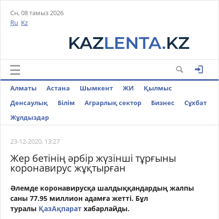
Сн, 08 тамыз 2026
Ru
Kz
Алматы
Астана
Шымкент
ЖИ
Қылмыс
Денсаулық
Білім
Аграрлық сектор
Бизнес
Cұхбат
Жұлдыздар
23-12-2020, 13:27
Жер бетінің әрбір жүзінші тұрғыны
коронавирус жұқтырған
Әлемде коронавирусқа шалдыққандардың жалпы
саны 77.95 миллион адамға жетті. Бұл
туралы
ҚазАқпарат
хабарлайды.