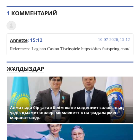
1
КОММЕНТАРИЙ
: 15:12
Annette
10-07-2026, 15:12
References: Legiano Casino Tischspiele https://sites.fastspring.com/
ЖҰЛДЫЗДАР
Алматыда бірқатар білім және мәдениет саласының
үздік қызметкерлері мемлекеттік наградалармен
марапатталды