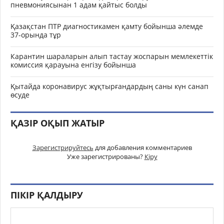
пневмониясынан 1 адам қайтыс болды
Қазақстан ПТР диагностикамен қамту бойынша әлемде
37-орында тұр
Карантин шараларын алып тастау жоспарын мемлекеттік
комиссия қарауына енгізу бойынша
Қытайда коронавирус жұқтырғандардың саны күн санап
өсуде
ҚАЗІР ОҚЫП ЖАТЫР
Зарегистрируйтесь
для добавления комментариев
Уже зарегистрированы?
Кіру
ПІКІР ҚАЛДЫРУ