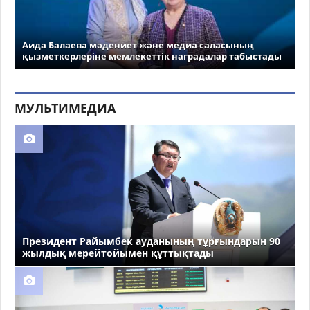
Аида Балаева мәдениет және медиа саласының
қызметкерлеріне мемлекеттік наградалар табыстады
МУЛЬТИМЕДИА
Президент Райымбек ауданының тұрғындарын 90
жылдық мерейтойымен құттықтады