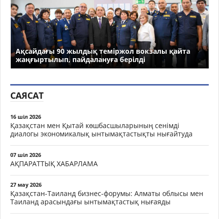
Ақсайдағы 90 жылдық теміржол вокзалы қайта
жаңғыртылып, пайдалануға берілді
САЯСАТ
16 шіл 2026
Қазақстан мен Қытай көшбасшыларының сенімді
диалогы экономикалық ынтымақтастықты нығайтуда
07 шіл 2026
АҚПАРАТТЫҚ ХАБАРЛАМА
27 мау 2026
Қазақстан-Таиланд бизнес-форумы: Алматы облысы мен
Таиланд арасындағы ынтымақтастық нығаяды