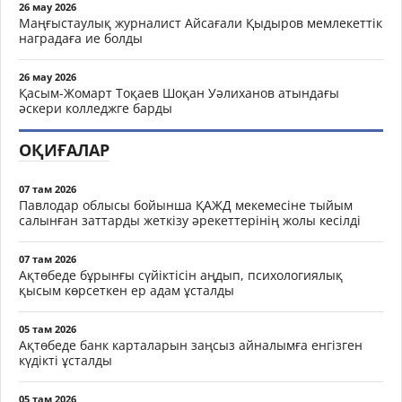
26 мау 2026
Маңғыстаулық журналист Айсағали Қыдыров мемлекеттік
наградаға ие болды
26 мау 2026
Қасым-Жомарт Тоқаев Шоқан Уәлиханов атындағы
әскери колледжге барды
ОҚИҒАЛАР
07 там 2026
Павлодар облысы бойынша ҚАЖД мекемесіне тыйым
салынған заттарды жеткізу әрекеттерінің жолы кесілді
07 там 2026
Ақтөбеде бұрынғы сүйіктісін аңдып, психологиялық
қысым көрсеткен ер адам ұсталды
05 там 2026
Ақтөбеде банк карталарын заңсыз айналымға енгізген
күдікті ұсталды
05 там 2026