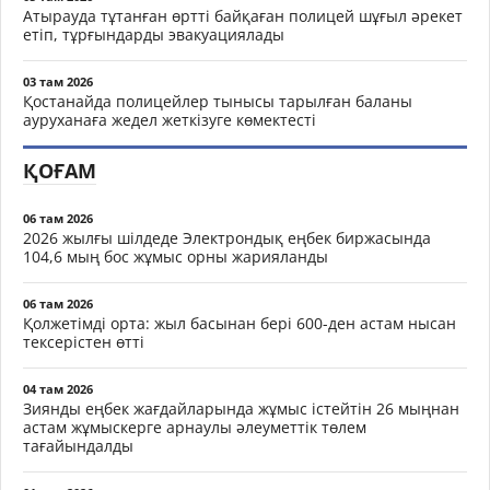
Атырауда тұтанған өртті байқаған полицей шұғыл әрекет
етіп, тұрғындарды эвакуациялады
03 там 2026
Қостанайда полицейлер тынысы тарылған баланы
ауруханаға жедел жеткізуге көмектесті
ҚОҒАМ
06 там 2026
2026 жылғы шілдеде Электрондық еңбек биржасында
104,6 мың бос жұмыс орны жарияланды
06 там 2026
Қолжетімді орта: жыл басынан бері 600-ден астам нысан
тексерістен өтті
04 там 2026
Зиянды еңбек жағдайларында жұмыс істейтін 26 мыңнан
астам жұмыскерге арнаулы әлеуметтік төлем
тағайындалды