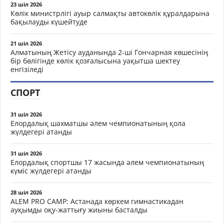
23 шіл 2026
Көлік министрлігі ауыр салмақты автокөлік құралдарына
бақылауды күшейтуде
21 шіл 2026
Алматының Жетісу ауданында 2-ші Гончарная көшесінің
бір бөлігінде көлік қозғалысына уақытша шектеу
енгізіледі
СПОРТ
31 шіл 2026
Елордалық шахматшы әлем чемпионатының қола
жүлдегері атанды
31 шіл 2026
Елордалық спортшы 17 жасында әлем чемпионатының
күміс жүлдегері атанды
28 шіл 2026
ALEM PRO CAMP: Астанада көркем гимнастикадан
ауқымды оқу-жаттығу жиыны басталды