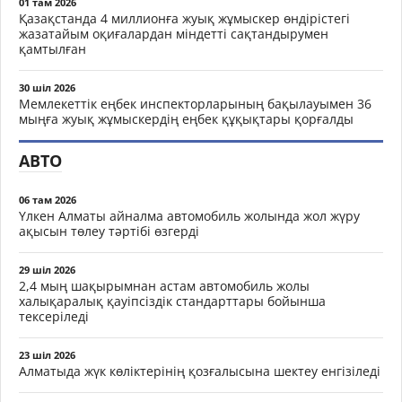
01 там 2026
Қазақстанда 4 миллионға жуық жұмыскер өндірістегі
жазатайым оқиғалардан міндетті сақтандырумен
қамтылған
30 шіл 2026
Мемлекеттік еңбек инспекторларының бақылауымен 36
мыңға жуық жұмыскердің еңбек құқықтары қорғалды
АВТО
06 там 2026
Үлкен Алматы айналма автомобиль жолында жол жүру
ақысын төлеу тәртібі өзгерді
29 шіл 2026
2,4 мың шақырымнан астам автомобиль жолы
халықаралық қауіпсіздік стандарттары бойынша
тексеріледі
23 шіл 2026
Алматыда жүк көліктерінің қозғалысына шектеу енгізіледі