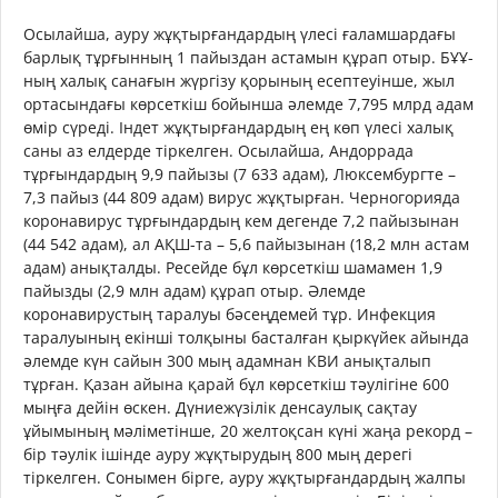
Осылайша, ауру жұқтырғандардың үлесі ғаламшардағы
барлық тұрғынның 1 пайыздан астамын құрап отыр. БҰҰ-
ның халық санағын жүргізу қорының есептеуінше, жыл
ортасындағы көрсеткіш бойынша әлемде 7,795 млрд адам
өмір сүреді. Індет жұқтырғандардың ең көп үлесі халық
саны аз елдерде тіркелген. Осылайша, Андоррада
тұрғындардың 9,9 пайызы (7 633 адам), Люксембургте –
7,3 пайыз (44 809 адам) вирус жұқтырған. Черногорияда
коронавирус тұрғындардың кем дегенде 7,2 пайызынан
(44 542 адам), ал АҚШ-та – 5,6 пайызынан (18,2 млн астам
адам) анықталды. Ресейде бұл көрсеткіш шамамен 1,9
пайызды (2,9 млн адам) құрап отыр. Әлемде
коронавирустың таралуы бәсеңдемей тұр. Инфекция
таралуының екінші толқыны басталған қыркүйек айында
әлемде күн сайын 300 мың адамнан КВИ анықталып
тұрған. Қазан айына қарай бұл көрсеткіш тәулігіне 600
мыңға дейін өскен. Дүниежүзілік денсаулық сақтау
ұйымының мәліметінше, 20 желтоқсан күні жаңа рекорд –
бір тәулік ішінде ауру жұқтырудың 800 мың дерегі
тіркелген. Сонымен бірге, ауру жұқтырғандардың жалпы