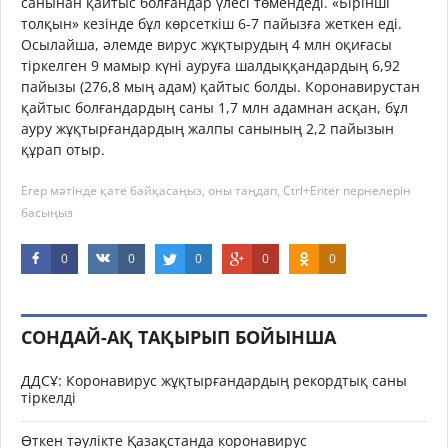
санынан қайтыс болғандар үлесі төмендеді. «Бірінші
толқын» кезінде бұл көрсеткіш 6-7 пайызға жеткен еді.
Осылайша, әлемде вирус жұқтырудың 4 млн оқиғасы
тіркелген 9 мамыр күні ауруға шалдыққандардың 6,92
пайызы (276,8 мың адам) қайтыс болды. Коронавирустан
қайтыс болғандардың саны 1,7 млн адамнан асқан, бұл
ауру жұқтырғандардың жалпы санының 2,2 пайызын
құрап отыр.
Егер мәтінде қате байқасаңыз, оны таңдап, Ctrl+Enter пернелерін
басыңыз
0
0
0
0
0
СОНДАЙ-АҚ ТАҚЫРЫП БОЙЫНША
ДДСҰ: Коронавирус жұқтырғандардың рекордтық саны
тіркелді
Өткен тәулікте Қазақстанда коронавирус