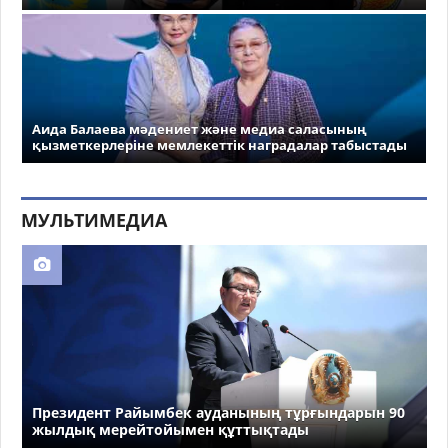
Аида Балаева мәдениет және медиа саласының
қызметкерлеріне мемлекеттік наградалар табыстады
МУЛЬТИМЕДИА
Президент Райымбек ауданының тұрғындарын 90
жылдық мерейтойымен құттықтады