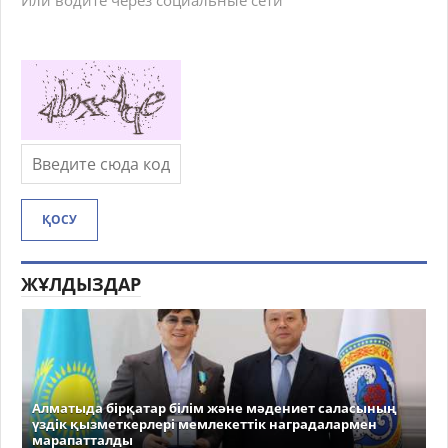
Или водите через социальные сети
ҚОСУ
ЖҰЛДЫЗДАР
Алматыда бірқатар білім және мәдениет саласының
үздік қызметкерлері мемлекеттік наградалармен
марапатталды