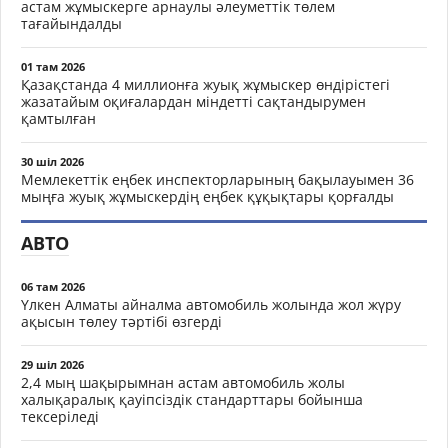
астам жұмыскерге арнаулы әлеуметтік төлем
тағайындалды
01 там 2026
Қазақстанда 4 миллионға жуық жұмыскер өндірістегі
жазатайым оқиғалардан міндетті сақтандырумен
қамтылған
30 шіл 2026
Мемлекеттік еңбек инспекторларының бақылауымен 36
мыңға жуық жұмыскердің еңбек құқықтары қорғалды
АВТО
06 там 2026
Үлкен Алматы айналма автомобиль жолында жол жүру
ақысын төлеу тәртібі өзгерді
29 шіл 2026
2,4 мың шақырымнан астам автомобиль жолы
халықаралық қауіпсіздік стандарттары бойынша
тексеріледі