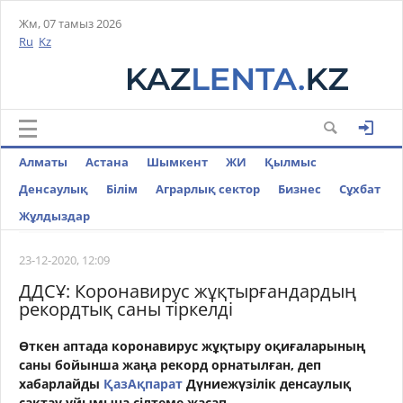
Жм, 07 тамыз 2026
Ru
Kz
Алматы
Астана
Шымкент
ЖИ
Қылмыс
Денсаулық
Білім
Аграрлық сектор
Бизнес
Cұхбат
Жұлдыздар
23-12-2020, 12:09
ДДСҰ: Коронавирус жұқтырғандардың
рекордтық саны тіркелді
Өткен аптада коронавирус жұқтыру оқиғаларының
саны бойынша жаңа рекорд орнатылған, деп
хабарлайды
ҚазАқпарат
Дүниежүзілік денсаулық
сақтау ұйымына сілтеме жасап.