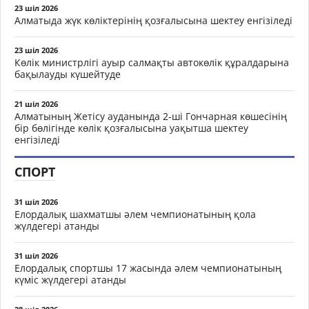
23 шіл 2026
Алматыда жүк көліктерінің қозғалысына шектеу енгізіледі
23 шіл 2026
Көлік министрлігі ауыр салмақты автокөлік құралдарына
бақылауды күшейтуде
21 шіл 2026
Алматының Жетісу ауданында 2-ші Гончарная көшесінің
бір бөлігінде көлік қозғалысына уақытша шектеу
енгізіледі
СПОРТ
31 шіл 2026
Елордалық шахматшы әлем чемпионатының қола
жүлдегері атанды
31 шіл 2026
Елордалық спортшы 17 жасында әлем чемпионатының
күміс жүлдегері атанды