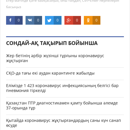
Егер мәтінде қате байқасаңыз, оны таңдап, Ctrl+Enter пернелерін
басыңыз
0
0
0
0
0
СОНДАЙ-АҚ ТАҚЫРЫП БОЙЫНША
Жер бетінің әрбір жүзінші тұрғыны коронавирус
жұқтырған
СҚО-да тағы екі аудан карантинге жабылды
Елімізде 1 423 коронавирус инфекциясының белгісі бар
пневмония тіркелді
Қазақстан ПТР диагностикамен қамту бойынша әлемде
37-орында тұр
Қытайда коронавирус жұқтырғандардың саны күн санап
өсуде