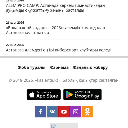
28 шіл 2026
ALEM PRO CAMP: Астанада көркем гимнастикадан
ауқымды оқу-жаттығу жиыны басталды
26 шіл 2026
«Болашақ ойындары – 2026»: әлемдік командалар
Астанаға келіп жатыр
22 шіл 2026
Астанаға әлемдегі ең ірі киберспорт клубтары келеді
Жоба туралы
Жарнама
Жаңалық жіберу
© 2018-2026, «kazlenta.kz». Барлық құқықтар сақталған.