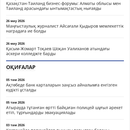
Қазақстан-Таиланд бизнес-форумы: Алматы облысы мен
Таиланд арасындағы ынтымақтастық нығаяды
26 мау 2026
Маңғыстаулық журналист Айсағали Қыдыров мемлекеттік
наградаға ие болды
26 мау 2026
Қасым-Жомарт Тоқаев Шоқан Уәлиханов атындағы
әскери колледжге барды
ОҚИҒАЛАР
05 там 2026
Ақтөбеде банк карталарын заңсыз айналымға енгізген
күдікті ұсталды
05 там 2026
Атырауда тұтанған өртті байқаған полицей шұғыл әрекет
етіп, тұрғындарды эвакуациялады
03 там 2026