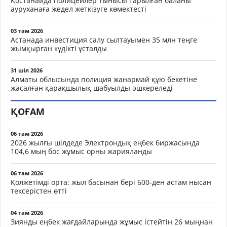
Қостанайда полицейлер тынысы тарылған баланы
ауруханаға жедел жеткізуге көмектесті
03 там 2026
Астанада инвестиция салу сылтауымен 35 млн теңге
жымқырған күдікті ұсталды
31 шіл 2026
Алматы облысында полиция жанармай құю бекетіне
жасалған қарақшылық шабуылды әшкереледі
ҚОҒАМ
06 там 2026
2026 жылғы шілдеде Электрондық еңбек биржасында
104,6 мың бос жұмыс орны жарияланды
06 там 2026
Қолжетімді орта: жыл басынан бері 600-ден астам нысан
тексерістен өтті
04 там 2026
Зиянды еңбек жағдайларында жұмыс істейтін 26 мыңнан