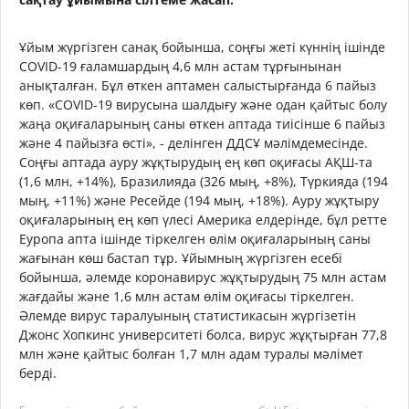
Ұйым жүргізген санақ бойынша, соңғы жеті күннің ішінде
COVID-19 ғаламшардың 4,6 млн астам тұрғынынан
анықталған. Бұл өткен аптамен салыстырғанда 6 пайыз
көп. «COVID-19 вирусына шалдығу және одан қайтыс болу
жаңа оқиғаларының саны өткен аптада тиісінше 6 пайыз
және 4 пайызға өсті», - делінген ДДСҰ мәлімдемесінде.
Соңғы аптада ауру жұқтырудың ең көп оқиғасы АҚШ-та
(1,6 млн, +14%), Бразилияда (326 мың, +8%), Түркияда (194
мың, +11%) және Ресейде (194 мың, +18%). Ауру жұқтыру
оқиғаларының ең көп үлесі Америка елдерінде, бұл ретте
Еуропа апта ішінде тіркелген өлім оқиғаларының саны
жағынан көш бастап тұр. Ұйымның жүргізген есебі
бойынша, әлемде коронавирус жұқтырудың 75 млн астам
жағдайы және 1,6 млн астам өлім оқиғасы тіркелген.
Әлемде вирус таралуының статистикасын жүргізетін
Джонс Хопкинс университеті болса, вирус жұқтырған 77,8
млн және қайтыс болған 1,7 млн адам туралы мәлімет
берді.