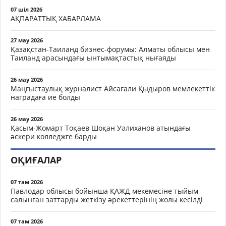
07 шіл 2026
АҚПАРАТТЫҚ ХАБАРЛАМА
27 мау 2026
Қазақстан-Таиланд бизнес-форумы: Алматы облысы мен
Таиланд арасындағы ынтымақтастық нығаяды
26 мау 2026
Маңғыстаулық журналист Айсағали Қыдыров мемлекеттік
наградаға ие болды
26 мау 2026
Қасым-Жомарт Тоқаев Шоқан Уәлиханов атындағы
әскери колледжге барды
ОҚИҒАЛАР
07 там 2026
Павлодар облысы бойынша ҚАЖД мекемесіне тыйым
салынған заттарды жеткізу әрекеттерінің жолы кесілді
07 там 2026