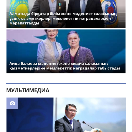
Алматыда бірқатар білім және мәдениет саласының
үздік қызметкерлері мемлекеттік наградалармен
марапатталды
Аида Балаева мәдениет және медиа саласының
қызметкерлеріне мемлекеттік наградалар табыстады
МУЛЬТИМЕДИА