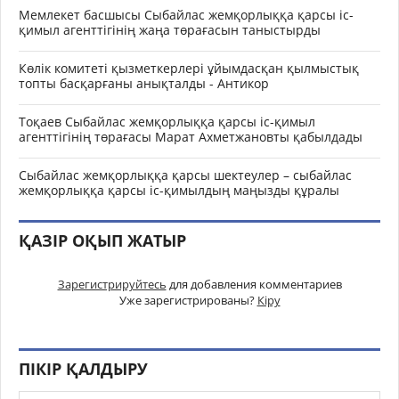
Мемлекет басшысы Сыбайлас жемқорлыққа қарсы іс-
қимыл агенттігінің жаңа төрағасын таныстырды
Көлік комитеті қызметкерлері ұйымдасқан қылмыстық
топты басқарғаны анықталды - Антикор
Тоқаев Сыбайлас жемқорлыққа қарсы іс-қимыл
агенттігінің төрағасы Марат Ахметжановты қабылдады
Сыбайлас жемқорлыққа қарсы шектеулер – сыбайлас
жемқорлыққа қарсы іс-қимылдың маңызды құралы
ҚАЗІР ОҚЫП ЖАТЫР
Зарегистрируйтесь
для добавления комментариев
Уже зарегистрированы?
Кіру
ПІКІР ҚАЛДЫРУ