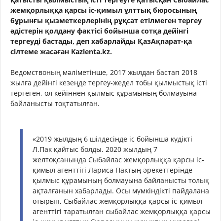
жемқорлыққа қарсы іс-қимыл ұлттық бюросының
бұрынғы қызметкерлерінің рұқсат етілмеген тергеу
әдістерін қолдану фактісі бойынша сотқа дейінгі
тергеуді бастады, деп хабарлайды ҚазАқпарат-қа
сілтеме жасаған Kazlenta.kz.
Ведомствоның мәліметінше, 2017 жылдан бастап 2018
жылға дейінгі кезеңде тергеу-жедел тобы қылмыстық істі
тергеген, ол кейіннен қылмыс құрамының болмауына
байланысты тоқтатылған.
«2019 жылдың 6 шілдесінде іс бойынша күдікті
Л.Пак қайтыс болды. 2020 жылдың 7
желтоқсанында Сыбайлас жемқорлыққа қарсы іс-
қимыл агенттігі Лариса Пактың әрекеттерінде
қылмыс құрамының болмауына байланысты толық
ақталғанын хабарлады. Осы мүмкіндікті пайдалана
отырып, Сыбайлас жемқорлыққа қарсы іс-қимыл
агенттігі таратылған сыбайлас жемқорлыққа қарсы