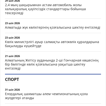
29 шіл 2026
2,4 мың шақырымнан астам автомобиль жолы
халықаралық қауіпсіздік стандарттары бойынша
тексеріледі
23 шіл 2026
Алматыда жүк көліктерінің қозғалысына шектеу енгізіледі
23 шіл 2026
Көлік министрлігі ауыр салмақты автокөлік құралдарына
бақылауды күшейтуде
21 шіл 2026
Алматының Жетісу ауданында 2-ші Гончарная көшесінің
бір бөлігінде көлік қозғалысына уақытша шектеу
енгізіледі
СПОРТ
31 шіл 2026
Елордалық шахматшы әлем чемпионатының қола
жүлдегері атанды