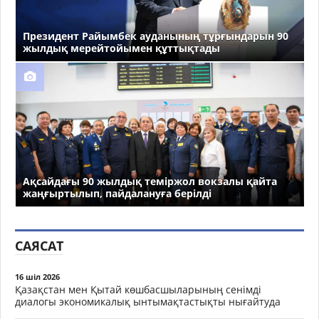
Президент Райымбек ауданының тұрғындарын 90
жылдық мерейтойымен құттықтады
Ақсайдағы 90 жылдық теміржол вокзалы қайта
жаңғыртылып, пайдалануға берілді
САЯСАТ
16 шіл 2026
Қазақстан мен Қытай көшбасшыларының сенімді
диалогы экономикалық ынтымақтастықты нығайтуда