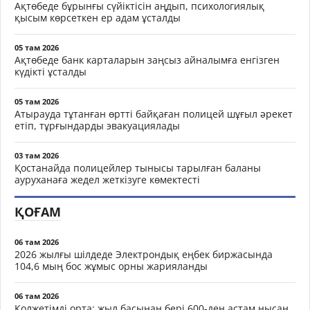
Ақтөбеде бұрынғы сүйіктісін аңдып, психологиялық
қысым көрсеткен ер адам ұсталды
05 там 2026
Ақтөбеде банк карталарын заңсыз айналымға енгізген
күдікті ұсталды
05 там 2026
Атырауда тұтанған өртті байқаған полицей шұғыл әрекет
етіп, тұрғындарды эвакуациялады
03 там 2026
Қостанайда полицейлер тынысы тарылған баланы
ауруханаға жедел жеткізуге көмектесті
ҚОҒАМ
06 там 2026
2026 жылғы шілдеде Электрондық еңбек биржасында
104,6 мың бос жұмыс орны жарияланды
06 там 2026
Қолжетімді орта: жыл басынан бері 600-ден астам нысан