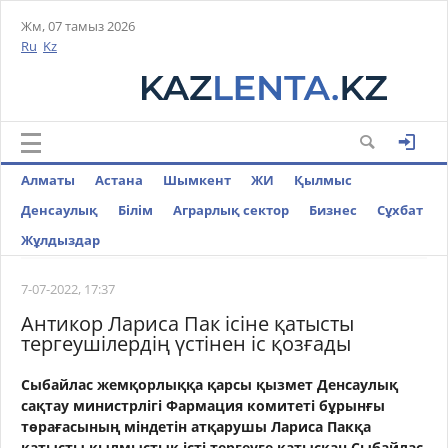
Жм, 07 тамыз 2026
Ru
Kz
Алматы
Астана
Шымкент
ЖИ
Қылмыс
Денсаулық
Білім
Аграрлық сектор
Бизнес
Cұхбат
Жұлдыздар
7-07-2022, 17:37
Антикор Лариса Пак ісіне қатысты
тергеушілердің үстінен іс қозғады
Сыбайлас жемқорлыққа қарсы қызмет Денсаулық
сақтау министрлігі Фармация комитеті бұрынғы
төрағасының міндетін атқарушы Лариса Пакқа
қатысты қылмыстық істі тергеуге қатысқан Сыбайлас