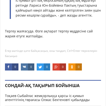
іс-қимыл ұлттық бюросының құқықтық мұрагері
ретінде Лариса Юн-Бойевна Пактың туыстарына
қайғырып көңіл айтады және келтірілген зиян үшін
ресми кешірім сұрайды», - деп жазды агенттік.
Тергеу жалғасуда. Өзге ақпарат тергеу мүддесіне сай
жария етуге жатпайды.
Егер мәтінде қате байқасаңыз, оны таңдап, Ctrl+Enter пернелерін
басыңыз
0
0
0
0
0
СОНДАЙ-АҚ ТАҚЫРЫП БОЙЫНША
Тоқаев Сыбайлас жемқорлыққа қарсы іс-қимыл
агенттігінің төрағасы Олжас Бектеновті қабылдады