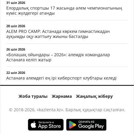
31 шіл 2026
Елордалық спортшы 17 жасында әлем чемпионатының
күміс жүлдегері атанды
28 шіл 2026
ALEM PRO CAMP: Астанада көркем гимнастикадан
ауқымды оқу-жаттығу жиыны басталды
26 шіл 2026
«Болашақ ойындары – 2026»: әлемдік командалар
Астанаға келіп жатыр
22 шіл 2026
Астанаға әлемдегі ең ірі киберспорт клубтары келеді
Жоба туралы
Жарнама
Жаңалық жіберу
© 2018-2026, «kazlenta.kz». Барлық құқықтар сақталған.