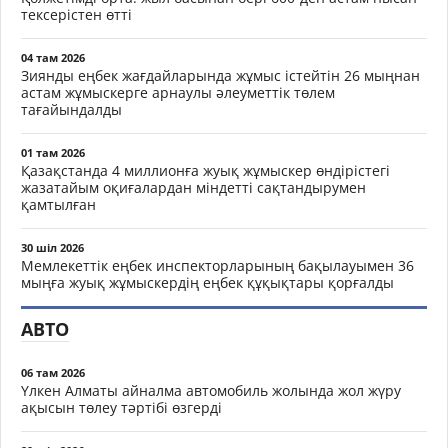
тексерістен өтті
04 там 2026
Зиянды еңбек жағдайларында жұмыс істейтін 26 мыңнан
астам жұмыскерге арнаулы әлеуметтік төлем
тағайындалды
01 там 2026
Қазақстанда 4 миллионға жуық жұмыскер өндірістегі
жазатайым оқиғалардан міндетті сақтандырумен
қамтылған
30 шіл 2026
Мемлекеттік еңбек инспекторларының бақылауымен 36
мыңға жуық жұмыскердің еңбек құқықтары қорғалды
АВТО
06 там 2026
Үлкен Алматы айналма автомобиль жолында жол жүру
ақысын төлеу тәртібі өзгерді