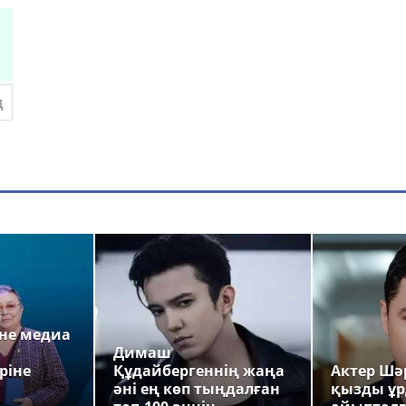
а
не медиа
Димаш
ріне
Құдайбергеннің жаңа
Актер Шәр
әні ең көп тыңдалған
қызды ұр