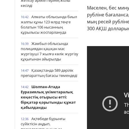
жеткізу әрекеттерінің жолы
кесілді
Мәселен, бес мину
рубліне бағаланс
Алматы облысында биыл
16:42
мың ресей рубліне
жалпы құны 123 млрд теңге
болатын 106 нысанның
300 АҚШ долларын
құрылысы жоспарлануда
Жамбыл облысында
16:39
полициядан қашқан мас
жүргізуші 7 жылға көлік жүргізу
құқығынан айырылды
Қазақстанда 589 дәрілік
14:47
препараттың бағасы төмендеді
Шолпан-Атада
14:42
Еуразиялық үкіметаралық
кеңестің отырысы өтті:
бірқатар қорытынды құжат
қабылданды
Ақтөбеде бұрынғы
12:36
сүйіктісін аңдып,