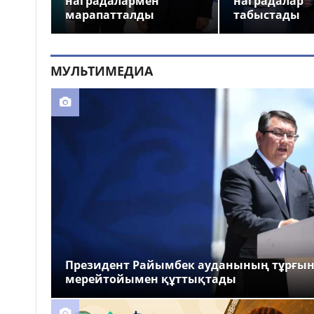
наградалармен
наградалар
марапатталды
табыстады
МУЛЬТИМЕДИА
Президент Райымбек ауданының тұрғы
мерейтойымен құттықтады