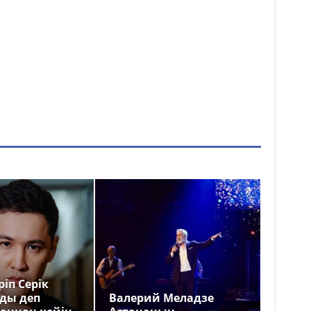
іп Серік
ды деп
Валерий Меладзе