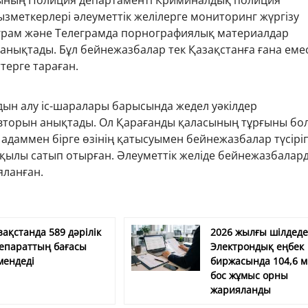
ының Полиция департаменті Криминалдық полиция
зметкерлері әлеуметтік желілерге мониторинг жүргізу
грам және Телеграмда порнографиялық материалдар
 анықтады. Бұл бейнежазбалар тек Қазақстанға ғана емес
терге тараған.
лдын алу іс-шаралары барысында жедел уәкілдер
торын анықтады. Ол Қарағанды қаласының тұрғыны бо
 адаммен бірге өзінің қатысуымен бейнежазбалар түсіріп
рқылы сатып отырған. Әлеуметтік желіде бейнежазбалар
яланған.
зақстанда 589 дәрілік
2026 жылғы шілдед
епараттың бағасы
Электрондық еңбек
мендеді
биржасында 104,6 
бос жұмыс орны
жарияланды