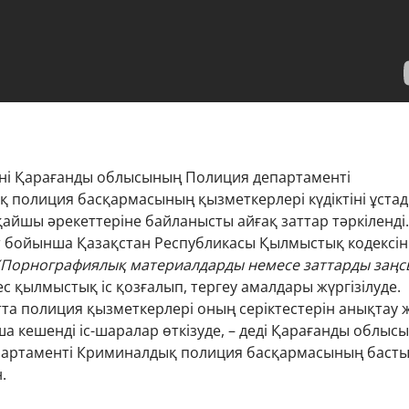
күні Қарағанды облысының Полиция департаменті
 полиция басқармасының қызметкерлері күдіктіні ұстад
қайшы әрекеттеріне байланысты айғақ заттар тәркіленді.
т бойынша Қазақстан Республикасы Қылмыстық кодексін
(Порнографиялық материалдарды немесе заттарды заңс
с қылмыстық іс қозғалып, тергеу амалдары жүргізілуде.
ытта полиция қызметкерлері оның серіктестерін анықтау 
ша кешенді іс-шаралар өткізуде, – деді Қарағанды облыс
артаменті Криминалдық полиция басқармасының баст
.