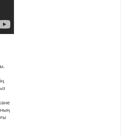
ы.
ің
ыз
және
ының
ығы