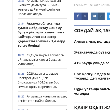
Алматылықтар шағын
08:56
бизнесті дамытуға 86,5 млн
Егер мәтінде қате байқа
теңгеге дейін жеңілдетілген
несие ала алады
0
0
Ақмола облысында
08:54
сумен жабдықтау және су
СОНДАЙ-АҚ Т
бұру жүйелерін жаңғыртуға
қайтарылған активтер
қаражаты есебінен 1,4 млрд
Алматылық полице
теңге бөлінді
Жезқазғанда бұзақ
СҚО-да заңсыз алкоголь
18:28
айналымына қарсы бақылау
Атырауда үйінде г
күшейтілді
2026 жылғы шілдеде
ІІМ: Қаскүнемдер 
18:26
Электрондық еңбек
түсірілді деп жалғ
биржасында 104,6 мың бос
жұмыс орны жарияланды
Нұр-Сұлтанда заңс
ұсталды
Алматыда жаңа қоғамдық
18:22
кеңістіктер пайда болады
ҚАЗІР ОҚЫП Ж