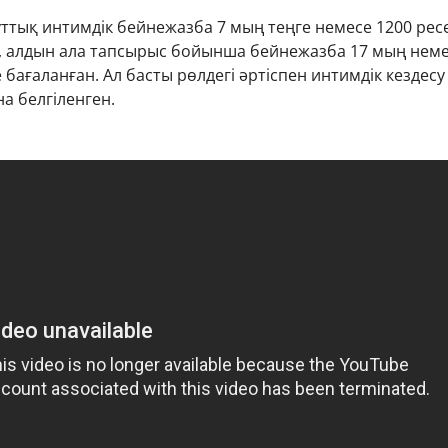
ттық интимдік бейнежазба 7 мың теңге немесе 1200 рес
а, алдын ала тапсырыс бойынша бейнежазба 17 мың неме
 бағаланған. Ал басты рөлдегі әртіспен интимдік кездесу
а белгіленген.