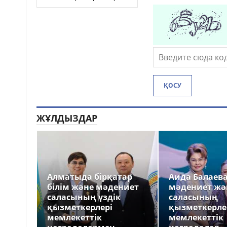
ҚОСУ
ЖҰЛДЫЗДАР
Алматыда бірқатар
Аида Балаев
білім және мәдениет
мәдениет жә
саласының үздік
саласының
қызметкерлері
қызметкерле
мемлекеттік
мемлекеттік