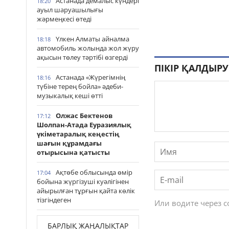
Астанада демалыс күндері
18:20
ауыл шаруашылығы
жәрмеңкесі өтеді
Үлкен Алматы айналма
18:18
автомобиль жолында жол жүру
ақысын төлеу тәртібі өзгерді
ПІКІР ҚАЛДЫРУ
Астанада «Жүрегімнің
18:16
түбіне терең бойла» әдеби-
музыкалық кеші өтті
Олжас Бектенов
17:12
Шолпан-Атада Еуразиялық
үкіметаралық кеңестің
шағын құрамдағы
отырысына қатысты
Ақтөбе облысында өмір
17:04
бойына жүргізуші куәлігінен
айырылған тұрғын қайта көлік
тізгіндеген
Или водите через 
БАРЛЫҚ ЖАҢАЛЫҚТАР