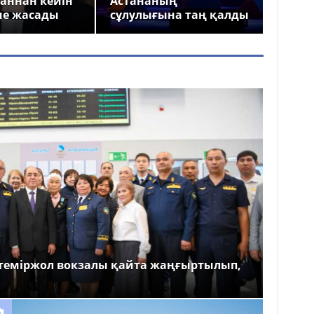
аннан кейін
Астананың
ме жасады
сұлулығына таң қалды
теміржол вокзалы қайта жаңғыртылып,