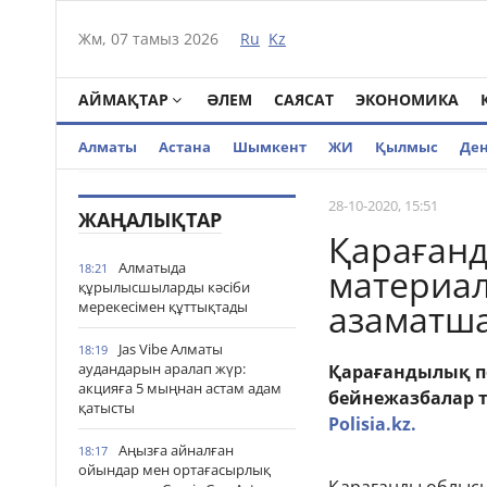
Жм, 07 тамыз 2026
Ru
Kz
АЙМАҚТАР
ӘЛЕМ
САЯСАТ
ЭКОНОМИКА
Алматы
Астана
Шымкент
ЖИ
Қылмыс
Де
28-10-2020, 15:51
ЖАҢАЛЫҚТАР
Қараған
Алматыда
18:21
материал
құрылысшыларды кәсіби
азаматша
мерекесімен құттықтады
Jas Vibe Алматы
18:19
аудандарын аралап жүр:
Қарағандылық п
акцияға 5 мыңнан астам адам
бейнежазбалар т
қатысты
Polisia.kz.
Аңызға айналған
18:17
ойындар мен ортағасырлық