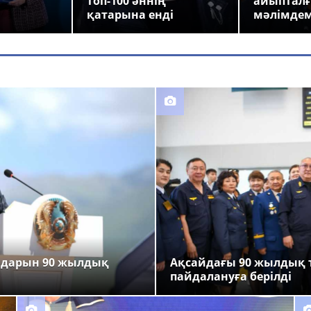
топ-100 әннің
айыпталғ
қатарына енді
мәлімде
ндарын 90 жылдық
Ақсайдағы 90 жылдық 
пайдалануға берілді