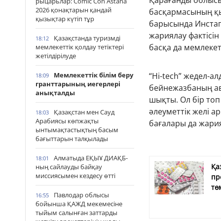
Қарағанды облыс
рыцарьлар: Comic Con Astana
2026 қонақтарын қандай
басқармасының қы
қызықтар күтіп тұр
барысында Инста
жариялау фактісін
Қазақстанда туризмді
18:12
басқа да мемлекет
мемлекеттік қолдау тетіктері
жетілдірілуде
Мемлекеттік білім беру
“Hi-tech” жедел-а
18:09
гранттарының иегерлері
бейнежазбаның ав
анықталды
шықты. Ол бір топ
әлеуметтік желі а
Қазақстан мен Сауд
18:03
Арабиясы көпжақты
бағалары да жари
ынтымақтастықтың басым
бағыттарын талқылады
Алматыда ЕҚЫҰ ДИАҚБ-
18:01
Қа
ның сайлауды байқау
миссиясымен кездесу өтті
пр
тө
Павлодар облысы
16:55
бойынша ҚАЖД мекемесіне
тыйым салынған заттарды