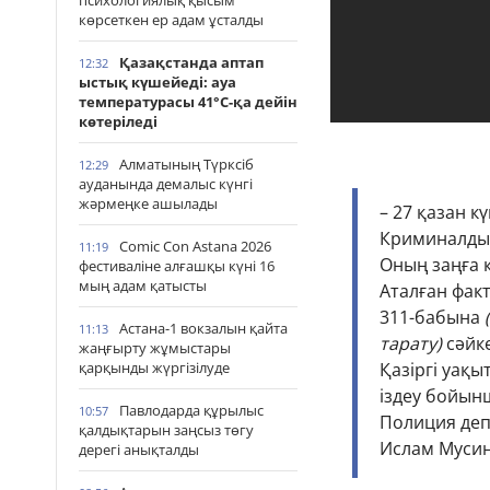
психологиялық қысым
көрсеткен ер адам ұсталды
Қазақстанда аптап
12:32
ыстық күшейеді: ауа
температурасы 41°С-қа дейін
көтеріледі
Алматының Түрксіб
12:29
ауданында демалыс күнгі
жәрмеңке ашылады
– 27 қазан 
Криминалдық
Comic Con Astana 2026
11:19
Оның заңға 
фестиваліне алғашқы күні 16
мың адам қатысты
Аталған фак
311-бабына
Астана-1 вокзалын қайта
11:13
тарату)
сәйке
жаңғырту жұмыстары
қарқынды жүргізілуде
Қазіргі уақ
іздеу бойын
Павлодарда құрылыс
10:57
Полиция деп
қалдықтарын заңсыз төгу
Ислам Мусин
дерегі анықталды