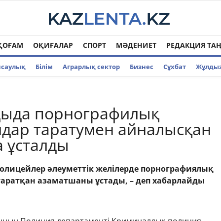
ҚОҒАМ
ОҚИҒАЛАР
СПОРТ
МӘДЕНИЕТ
РЕДАКЦИЯ ТА
нсаулық
Білім
Аграрлық сектор
Бизнес
Cұхбат
Жұлды
дыда порнографилық
дар таратумен айналысқан
 ұсталды
олицейлер әлеуметтік желілерде порнографиялық
аратқан азаматшаны ұстады, – деп хабарлайды