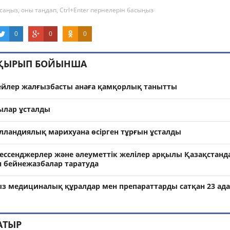
саңыз, оны таңдап, Ctrl+Enter пернелерін басыңыз
0
0
0
АҚЫРЫП БОЙЫНША
йлер жалғызбасты анаға қамқорлық танытты
ылар ұсталды
олландиялық марихуана өсірген тұрғын ұсталды
мессенджерлер және әлеуметтік желілер арқылы Қазақстанд
ан бейнежазбалар таратуда
ыз медициналық құралдар мен препараттарды сатқан 23 ад
АТЫР