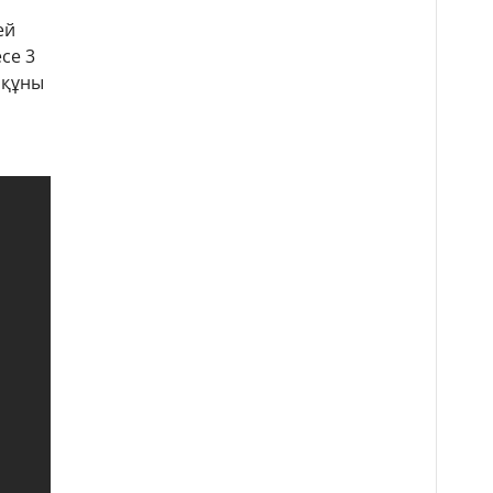
ей
се 3
 құны