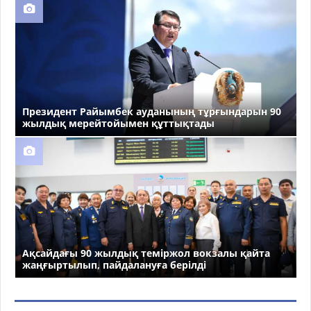
Президент Райымбек ауданының тұрғындарын 90
жылдық мерейтойымен құттықтады
Ақсайдағы 90 жылдық теміржол вокзалы қайта
жаңғыртылып, пайдалануға берілді