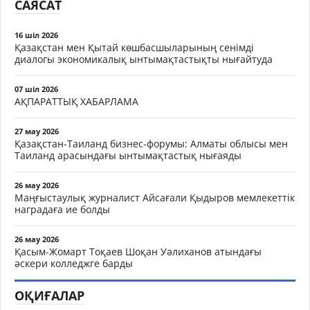
САЯСАТ
16 шіл 2026
Қазақстан мен Қытай көшбасшыларының сенімді
диалогы экономикалық ынтымақтастықты нығайтуда
07 шіл 2026
АҚПАРАТТЫҚ ХАБАРЛАМА
27 мау 2026
Қазақстан-Таиланд бизнес-форумы: Алматы облысы мен
Таиланд арасындағы ынтымақтастық нығаяды
26 мау 2026
Маңғыстаулық журналист Айсағали Қыдыров мемлекеттік
наградаға ие болды
26 мау 2026
Қасым-Жомарт Тоқаев Шоқан Уәлиханов атындағы
әскери колледжге барды
ОҚИҒАЛАР