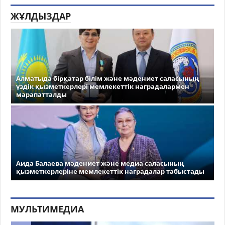
ЖҰЛДЫЗДАР
Алматыда бірқатар білім және мәдениет саласының
үздік қызметкерлері мемлекеттік наградалармен
марапатталды
Аида Балаева мәдениет және медиа саласының
қызметкерлеріне мемлекеттік наградалар табыстады
МУЛЬТИМЕДИА