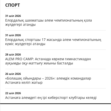
СПОРТ
31 шіл 2026
Елордалық шахматшы әлем чемпионатының қола
жүлдегері атанды
31 шіл 2026
Елордалық спортшы 17 жасында әлем чемпионатының
күміс жүлдегері атанды
28 шіл 2026
ALEM PRO CAMP: Астанада көркем гимнастикадан
ауқымды оқу-жаттығу жиыны басталды
26 шіл 2026
«Болашақ ойындары – 2026»: әлемдік командалар
Астанаға келіп жатыр
22 шіл 2026
Астанаға әлемдегі ең ірі киберспорт клубтары келеді