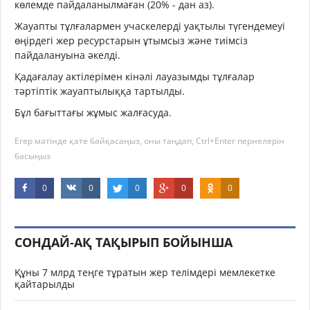
көлемде пайдаланылмаған (20% - дан аз).
Жауапты тұлғалармен учаскелерді уақтылы түгендемеуі
өңірдегі жер ресурстарын ұтымсыз және тиімсіз
пайдалануына әкелді.
Қадағалау актілерімен кінәлі лауазымды тұлғалар
тәртіптік жауаптылыққа тартылды.
Бұл бағыттағы жұмыс жалғасуда.
Егер мәтінде қате байқасаңыз, оны таңдап, Ctrl+Enter пернелерін
басыңыз
0
0
0
0
0
СОНДАЙ-АҚ ТАҚЫРЫП БОЙЫНША
Құны 7 млрд теңге тұратын жер телімдері мемлекетке
қайтарылды