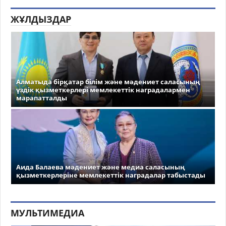
ЖҰЛДЫЗДАР
Алматыда бірқатар білім және мәдениет саласының
үздік қызметкерлері мемлекеттік наградалармен
марапатталды
Аида Балаева мәдениет және медиа саласының
қызметкерлеріне мемлекеттік наградалар табыстады
МУЛЬТИМЕДИА