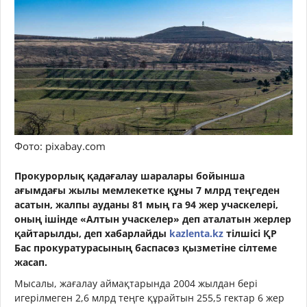
Фото: pixabay.com
Прокурорлық қадағалау шаралары бойынша
ағымдағы жылы мемлекетке құны 7 млрд теңгеден
асатын, жалпы ауданы 81 мың га 94 жер учаскелері,
оның ішінде «Алтын учаскелер» деп аталатын жерлер
қайтарылды, деп хабарлайды
kazlenta.kz
тілшісі ҚР
Бас прокуратурасының баспасөз қызметіне сілтеме
жасап.
Мысалы, жағалау аймақтарында 2004 жылдан бері
игерілмеген 2,6 млрд теңге құрайтын 255,5 гектар 6 жер