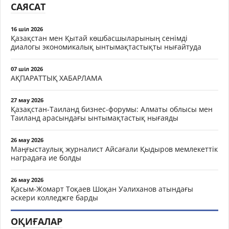
САЯСАТ
16 шіл 2026
Қазақстан мен Қытай көшбасшыларының сенімді
диалогы экономикалық ынтымақтастықты нығайтуда
07 шіл 2026
АҚПАРАТТЫҚ ХАБАРЛАМА
27 мау 2026
Қазақстан-Таиланд бизнес-форумы: Алматы облысы мен
Таиланд арасындағы ынтымақтастық нығаяды
26 мау 2026
Маңғыстаулық журналист Айсағали Қыдыров мемлекеттік
наградаға ие болды
26 мау 2026
Қасым-Жомарт Тоқаев Шоқан Уәлиханов атындағы
әскери колледжге барды
ОҚИҒАЛАР