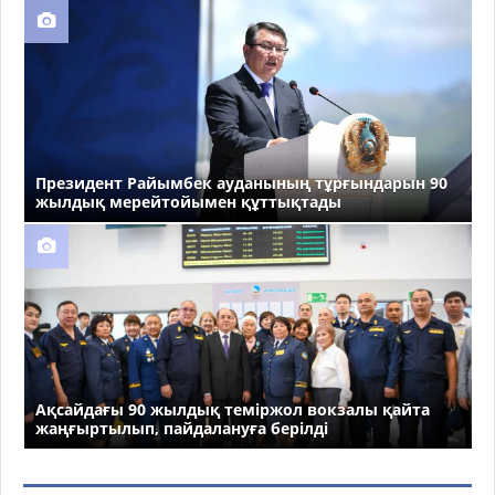
Президент Райымбек ауданының тұрғындарын 90
жылдық мерейтойымен құттықтады
Ақсайдағы 90 жылдық теміржол вокзалы қайта
жаңғыртылып, пайдалануға берілді