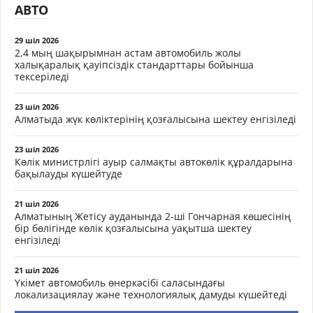
АВТО
29 шіл 2026
2,4 мың шақырымнан астам автомобиль жолы
халықаралық қауіпсіздік стандарттары бойынша
тексеріледі
23 шіл 2026
Алматыда жүк көліктерінің қозғалысына шектеу енгізіледі
23 шіл 2026
Көлік министрлігі ауыр салмақты автокөлік құралдарына
бақылауды күшейтуде
21 шіл 2026
Алматының Жетісу ауданында 2-ші Гончарная көшесінің
бір бөлігінде көлік қозғалысына уақытша шектеу
енгізіледі
21 шіл 2026
Үкімет автомобиль өнеркәсібі саласындағы
локализациялау және технологиялық дамуды күшейтеді