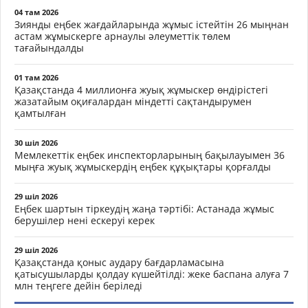
04 там 2026
Зиянды еңбек жағдайларында жұмыс істейтін 26 мыңнан
астам жұмыскерге арнаулы әлеуметтік төлем
тағайындалды
01 там 2026
Қазақстанда 4 миллионға жуық жұмыскер өндірістегі
жазатайым оқиғалардан міндетті сақтандырумен
қамтылған
30 шіл 2026
Мемлекеттік еңбек инспекторларының бақылауымен 36
мыңға жуық жұмыскердің еңбек құқықтары қорғалды
29 шіл 2026
Еңбек шартын тіркеудің жаңа тәртібі: Астанада жұмыс
берушілер нені ескеруі керек
29 шіл 2026
Қазақстанда қоныс аудару бағдарламасына
қатысушыларды қолдау күшейтілді: жеке баспана алуға 7
млн теңгеге дейін беріледі