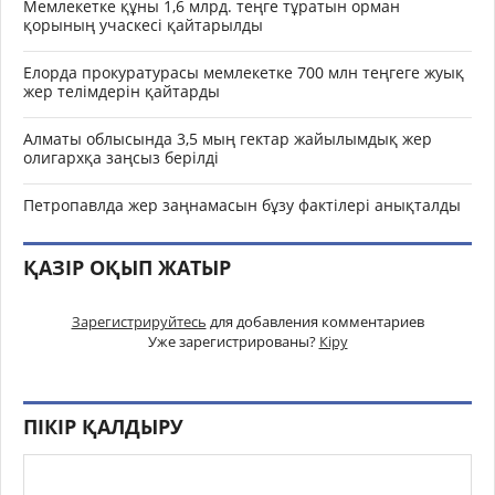
Мемлекетке құны 1,6 млрд. теңге тұратын орман
қорының учаскесі қайтарылды
Елорда прокуратурасы мемлекетке 700 млн теңгеге жуық
жер телімдерін қайтарды
Алматы облысында 3,5 мың гектар жайылымдық жер
олигархқа заңсыз берілді
Петропавлда жер заңнамасын бұзу фактілері анықталды
ҚАЗІР ОҚЫП ЖАТЫР
Зарегистрируйтесь
для добавления комментариев
Уже зарегистрированы?
Кіру
ПІКІР ҚАЛДЫРУ