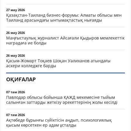
27 мау 2026
Қазақстан-Таиланд бизнес-форумы: Алматы облысы мен
Таиланд арасындағы ынтымақтастық нығаяды
26 мау 2026
Маңғыстаулық журналист Айсағали Қыдыров мемлекеттік
наградаға ие болды
26 мау 2026
Қасым-Жомарт Тоқаев Шоқан Уәлиханов атындағы
әскери колледжге барды
ОҚИҒАЛАР
07 там 2026
Павлодар облысы бойынша ҚАЖД мекемесіне тыйым
салынған заттарды жеткізу әрекеттерінің жолы кесілді
07 там 2026
Ақтөбеде бұрынғы сүйіктісін аңдып, психологиялық
қысым көрсеткен ер адам ұсталды