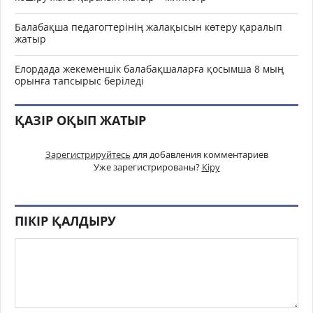
Балабақша педагогтерінің жалақысын көтеру қаралып
жатыр
Елордада жекеменшік балабақшаларға қосымша 8 мың
орынға тапсырыс беріледі
ҚАЗІР ОҚЫП ЖАТЫР
Зарегистрируйтесь
для добавления комментариев
Уже зарегистрированы?
Кіру
ПІКІР ҚАЛДЫРУ