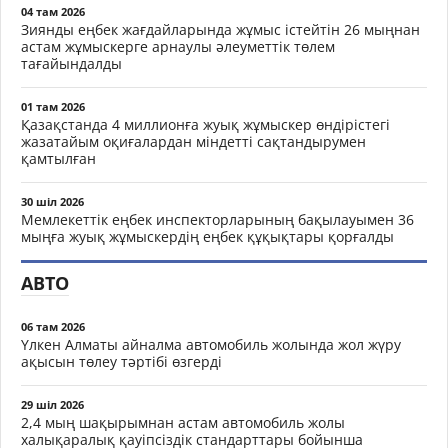
04 там 2026
Зиянды еңбек жағдайларында жұмыс істейтін 26 мыңнан
астам жұмыскерге арнаулы әлеуметтік төлем
тағайындалды
01 там 2026
Қазақстанда 4 миллионға жуық жұмыскер өндірістегі
жазатайым оқиғалардан міндетті сақтандырумен
қамтылған
30 шіл 2026
Мемлекеттік еңбек инспекторларының бақылауымен 36
мыңға жуық жұмыскердің еңбек құқықтары қорғалды
АВТО
06 там 2026
Үлкен Алматы айналма автомобиль жолында жол жүру
ақысын төлеу тәртібі өзгерді
29 шіл 2026
2,4 мың шақырымнан астам автомобиль жолы
халықаралық қауіпсіздік стандарттары бойынша