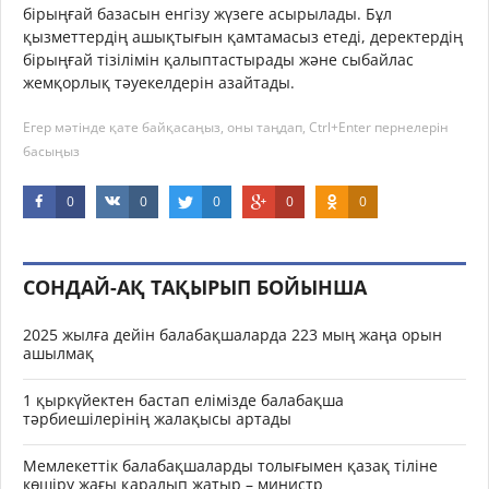
бірыңғай базасын енгізу жүзеге асырылады. Бұл
қызметтердің ашықтығын қамтамасыз етеді, деректердің
бірыңғай тізілімін қалыптастырады және сыбайлас
жемқорлық тәуекелдерін азайтады.
Егер мәтінде қате байқасаңыз, оны таңдап, Ctrl+Enter пернелерін
басыңыз
0
0
0
0
0
СОНДАЙ-АҚ ТАҚЫРЫП БОЙЫНША
2025 жылға дейін балабақшаларда 223 мың жаңа орын
ашылмақ
1 қыркүйектен бастап елімізде балабақша
тәрбиешілерінің жалақысы артады
Мемлекеттік балабақшаларды толығымен қазақ тіліне
көшіру жағы қаралып жатыр – министр