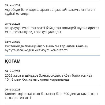
05 там 2026
Ақтөбеде банк карталарын заңсыз айналымға енгізген
күдікті ұсталды
05 там 2026
Атырауда тұтанған өртті байқаған полицей шұғыл әрекет
етіп, тұрғындарды эвакуациялады
03 там 2026
Қостанайда полицейлер тынысы тарылған баланы
ауруханаға жедел жеткізуге көмектесті
ҚОҒАМ
06 там 2026
2026 жылғы шілдеде Электрондық еңбек биржасында
104,6 мың бос жұмыс орны жарияланды
06 там 2026
Қолжетімді орта: жыл басынан бері 600-ден астам нысан
тексерістен өтті