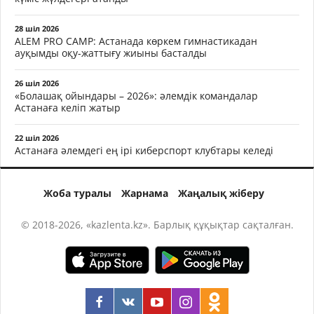
28 шіл 2026
ALEM PRO CAMP: Астанада көркем гимнастикадан
ауқымды оқу-жаттығу жиыны басталды
26 шіл 2026
«Болашақ ойындары – 2026»: әлемдік командалар
Астанаға келіп жатыр
22 шіл 2026
Астанаға әлемдегі ең ірі киберспорт клубтары келеді
Жоба туралы
Жарнама
Жаңалық жіберу
© 2018-2026, «kazlenta.kz». Барлық құқықтар сақталған.