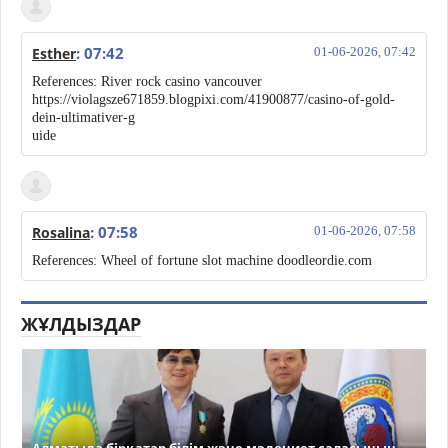
: 07:42
Esther
01-06-2026, 07:42
References: River rock casino vancouver
https://violagsze671859.blogpixi.com/41900877/casino-of-gold-
dein-ultimativer-g
uide
: 07:58
Rosalina
01-06-2026, 07:58
References: Wheel of fortune slot machine doodleordie.com
ЖҰЛДЫЗДАР
Алматыда бірқатар білім және мәдениет саласының