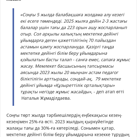
«Соңғы 5 жылда балабақшаға жолдама алу кезегі
екі есеге төмендеді. 2025 жылға дейін 2-3 жастағы
балалар үшін тағы да 223 орын ашу жоспарланып
отыр. Сол арқылы халықтың мектепке дейінгі
ұйымдарға деген қажеттілігінің 70 пайыздан
астамын қамту жоспарлануда. Қазіргі таңда
мектепке дейінгі білім беру ұйымдарына
қойылатын басты талап - санға емес, сапаға жұмыс
жасау. Мемлекет басшысының тапсырмасы
аясында 2023 жылы 20 мыңнан астам педагог
біліктілігін арттырады, сондай-ақ, 79 мектепке
дейінгі ұйымда «Құзыреттілік орталықтары»
тұрақты негізде жұмыс жасайды»,
- деп атап өтті
Наталья Жұмаділдаева.
Соңғы төрт жылда тәрбиешілердің еңбекақысы кезең-
кезеңімен 25%-ға өсті. 2023 жылдың қыркүйегінде
жалақы тағы да 30%-ға көтеріледі. Сонымен қатар,
мектепке дейінгі білім беру ұйымдарына кезекке тұрудың