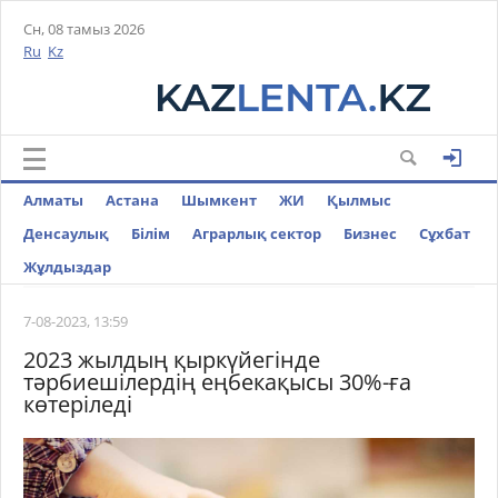
Сн, 08 тамыз 2026
Ru
Kz
Алматы
Астана
Шымкент
ЖИ
Қылмыс
Денсаулық
Білім
Аграрлық сектор
Бизнес
Cұхбат
Жұлдыздар
7-08-2023, 13:59
2023 жылдың қыркүйегінде
тәрбиешілердің еңбекақысы 30%-ға
көтеріледі