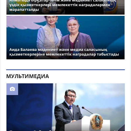
үздік қызметкерлері мемлекеттік наградалармен
марапатталды
Аида Балаева мәдениет және медиа саласының
қызметкерлеріне мемлекеттік наградалар табыстады
МУЛЬТИМЕДИА