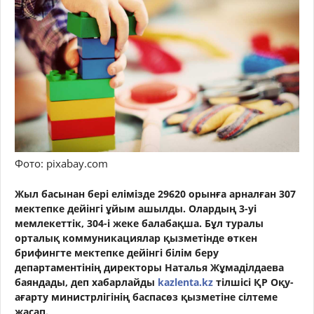
Фото: pixabay.com
Жыл басынан бері елімізде 29620 орынға арналған 307
мектепке дейінгі ұйым ашылды. Олардың 3-уі
мемлекеттік, 304-і жеке балабақша. Бұл туралы
орталық коммуникациялар қызметінде өткен
брифингте мектепке дейінгі білім беру
департаментінің директоры Наталья Жұмаділдаева
баяндады, деп хабарлайды
kazlenta.kz
тілшісі ҚР Оқу-
ағарту министрлігінің баспасөз қызметіне сілтеме
жасап.