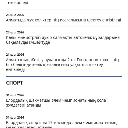
тексеріледі
23 шіл 2026
Алматыда жүк көліктерінің қозғалысына шектеу енгізіледі
23 шіл 2026
Көлік министрлігі ауыр салмақты автокөлік құралдарына
бақылауды күшейтуде
21 шіл 2026
Алматының Жетісу ауданында 2-ші Гончарная көшесінің
бір бөлігінде көлік қозғалысына уақытша шектеу
енгізіледі
СПОРТ
31 шіл 2026
Елордалық шахматшы әлем чемпионатының қола
жүлдегері атанды
31 шіл 2026
Елордалық спортшы 17 жасында әлем чемпионатының
күміс жүлдегері атанды